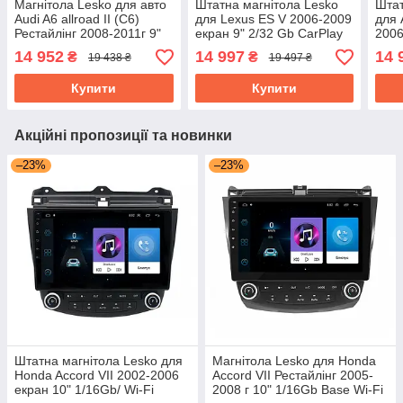
Магнітола Lesko для авто
Штатна магнітола Lesko
Штат
Audi A6 allroad II (C6)
для Lexus ES V 2006-2009
для 
Рестайлінг 2008-2011г 9"
екран 9" 2/32 Gb CarPlay
2006
2/32Gb CarPlay 4G Wi-Fi
4G Wi-Fi GPS Prime
2/32
14 952
14 997
14 
₴
₴
19 438 ₴
19 497 ₴
GPS Prime
GPS
Купити
Купити
Акційні пропозиції та новинки
–23%
–23%
Штатна магнітола Lesko для
Магнітола Lesko для Honda
Honda Accord VII 2002-2006
Accord VII Рестайлінг 2005-
екран 10" 1/16Gb/ Wi-Fi
2008 г 10" 1/16Gb Base Wi-Fi