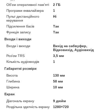
Об'єм оперативної пам'яті
2 ГБ
Програми еквалайзера
1
Пульт дистанційного
Ні
керування
Підсилення басів
Так
Функція запису
Так
Входи і виходи
Входи і виходи
Вихід на сабвуфер,
Відеовихід, Аудіовихід
Роз'єм TRS
3,5 мм
Кількість аудіовходів
1
Габаритні розміри
Висота
130 мм
Глибина
58 мм
Ширина
10 мм
Екран
Діагональ екрану
9 дюйм
Роздільна здатність екрану
1280×720