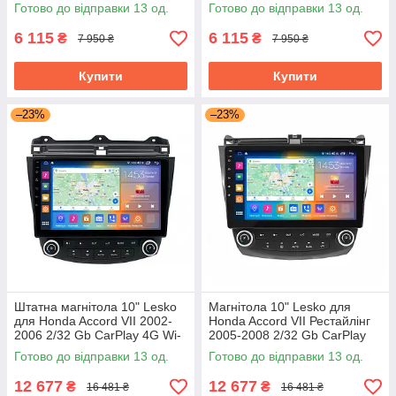
клімат контроль Android Base
Android GPS Хонда Аккорд
Готово до відправки 13 од.
Готово до відправки 13 од.
6 115
6 115
₴
₴
7 950 ₴
7 950 ₴
Купити
Купити
–23%
–23%
Штатна магнітола 10" Lesko
Магнітола 10" Lesko для
для Honda Accord VII 2002-
Honda Accord VII Рестайлінг
2006 2/32 Gb CarPlay 4G Wi-
2005-2008 2/32 Gb CarPlay
Fi GPS Prime Хонда Аккорд
4G Wi-Fi GPS Prime Хонда
Готово до відправки 13 од.
Готово до відправки 13 од.
Акорд
12 677
12 677
₴
₴
16 481 ₴
16 481 ₴