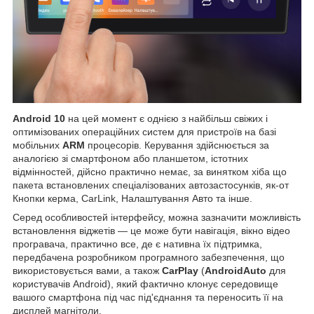
Android 10
на цей момент є однією з найбільш свіжих і
оптимізованих операційних систем для пристроїв на базі
мобільних
ARM
процесорів. Керування здійснюється за
аналогією зі смартфоном або планшетом, істотних
відмінностей, дійсно практично немає, за винятком хіба що
пакета встановлених спеціалізованих автозастосунків, як-от
Кнопки керма, CarLink, Налаштування Авто та інше.
Серед особливостей інтерфейсу, можна зазначити можливість
встановлення віджетів — це може бути навігація, вікно відео
програвача, практично все, де є нативна їх підтримка,
передбачена розробником програмного забезпечення, що
використовується вами, а також
CarPlay
(
AndroidAuto
для
користувачів Android), який фактично клонує середовище
вашого смартфона під час під'єднання та переносить її на
дисплей магнітоли.