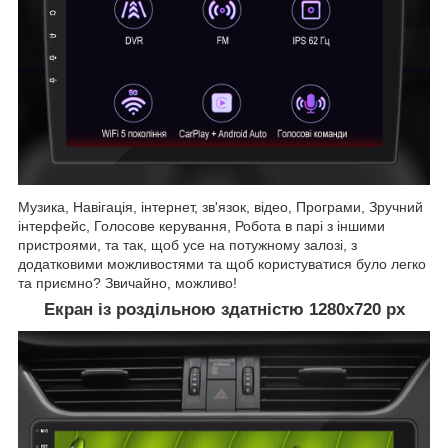
Музика, Навігація, інтернет, зв'язок, відео, Програми, Зручний
інтерфейс, Голосове керування, Робота в парі з іншими
пристроями, та так, щоб усе на потужному залозі, з
додатковими можливостями та щоб користуватися було легко
та приємно? Звичайно, можливо!
Екран із роздільною здатністю 1280х720 рх