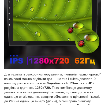
Для техніки із сенсорним керуванням, чинників першочергової
важливості можна виділити два — це тип і якість дисплея. У
нашому разі магнітола має
9-дюймовий IPS-екран
з
HD
і
роздільна здатність
1280х720.
Така комбінація дає змогу
домагатися вищої деталізації картинки, що виводиться на
одиницю вимірювання, завдяки збільшенню щільності пікселів
до
268
на одиницю виміру (дюйм), більш правиличному