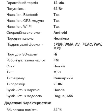
Гарантійний термін
12 міс
Потужність
52 Вт
Наявність Bluetooth
Так
Наявність GPS-модуля
Так
Наявність Wi-Fi
Так
Операційна система
Android
Передня панель
Незнімна
Підтримувані формати
JPEG, WMA, AVI, FLAC, WAV,
MP3
Порт для SD-карти
Ні
Робочі діапазони частот
FM
Стан
Новий
Тип
Mp3
Тип екрану
Сенсорний
Типорозмір
2 DIN
Сумісність з маркою
Honda
Сумісність з моделлю
Rogue, A55
Додаткові характеристики
Вбудована пам'ять
32Гб