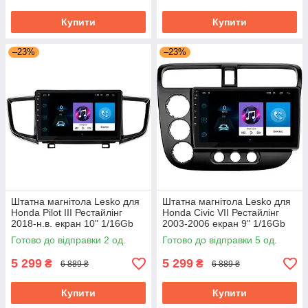
Купити
Купити
–23%
–23%
Штатна магнітола Lesko для
Штатна магнітола Lesko для
Honda Pilot III Рестайлінг
Honda Civic VII Рестайлінг
2018-н.в. екран 10" 1/16Gb
2003-2006 екран 9" 1/16Gb
Wi-Fi GPS Base Хонда Пілот
Wi-Fi GPS Base Хонда Цивік
Готово до відправки 2 од.
Готово до відправки 5 од.
5 299
5 299
₴
₴
6 889 ₴
6 889 ₴
Купити
Купити