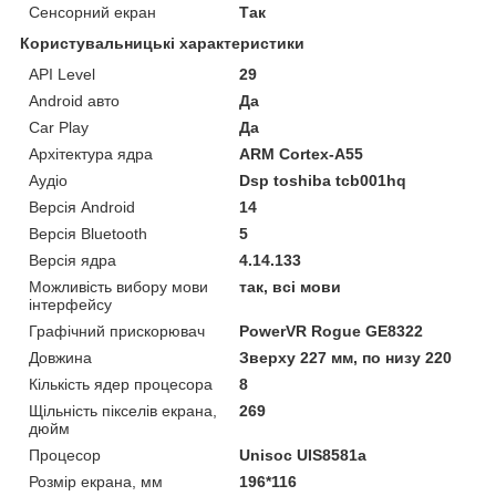
Сенсорний екран
Так
Користувальницькі характеристики
API Level
29
Android авто
Да
Car Play
Да
Архітектура ядра
ARM Cortex-A55
Аудіо
Dsp toshiba tcb001hq
Версія Android
14
Версія Bluetooth
5
Версія ядра
4.14.133
Можливість вибору мови
так, всі мови
інтерфейсу
Графічний прискорювач
PowerVR Rogue GE8322
Довжина
Зверху 227 мм, по низу 220
Кількість ядер процесора
8
Щільність пікселів екрана,
269
дюйм
Процесор
Unisoc UIS8581a
Розмір екрана, мм
196*116