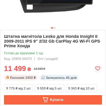
Штатна магнітола Lesko для Honda Insight II
2009-2011 IPS 9" 2/32 Gb CarPlay 4G Wi-Fi GPS
Prime Хонда
Готово до відправки 1 од.
Код: 10909-59470
Опт і роздріб
11 499
₴
14 949 ₴
Економія
3450 ₴
Залишилось
46 днів
9 775 ₴
від 2 шт.
9 559 ₴
від 5 шт.
9 343 ₴
від 10 шт.
Купити