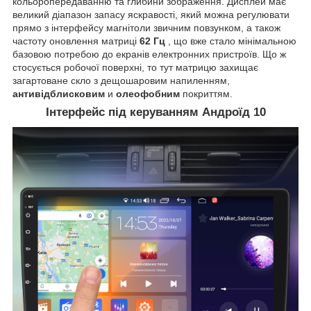
кольоропередаванню та глибини зображення. Дисплей має
великий діапазон запасу яскравості, який можна регулювати
прямо з інтерфейсу магнітоли звичним повзунком, а також
частоту оновлення матриці
62 Гц
, що вже стало мінімальною
базовою потребою до екранів електронних пристроїв. Що ж
стосується робочої поверхні, то тут матрицю захищає
загартоване скло з дещошаровим напиленням,
антивідблисковим
и
олеофобним
покриттям.
Інтерфейс під керуванням Андроїд 10