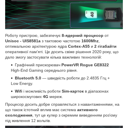
Роботу пристрою, забезпечує
8-ядерний процесор
от
Unisoc - UIS8581a
з тактовою частотою
1600Mhz
,
оптимальною архітектурою ядра
Cortex-A55
и
2 гігабайти
оперативної пам'яті. Це досить свіже рішення 2020 року, що
дало змогу застосувати кілька важливих технологій:
Графічний прискорювач
PowerVR Rogue GE8322
High-End Gaming середнього рівня.
Bluetooth 5.0
— швидкість роботи до 2.4835 Ггц +
Low Energy.
Wifi
і можливість роботи
Sim-карток
в діапазонах
широкосмугових
4G
мереж.
Процесор досить добре справляється з навантаженнями, на
що також істотний вплив має система
активного
охолодження
, тут це кулер з окремим виведенням роз'єму
під живлення 12 вольтів.