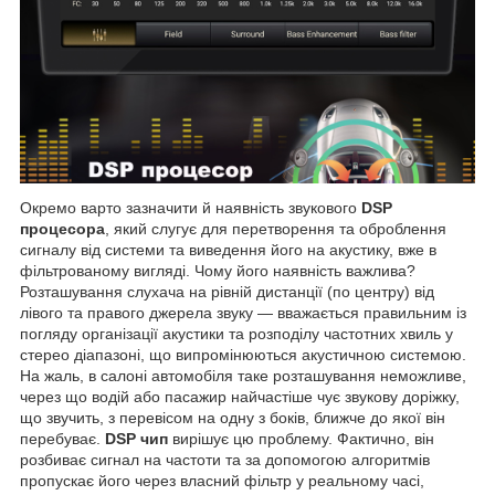
Окремо варто зазначити й наявність звукового
DSP
процесора
, який слугує для перетворення та оброблення
сигналу від системи та виведення його на акустику, вже в
фільтрованому вигляді. Чому його наявність важлива?
Розташування слухача на рівній дистанції (по центру) від
лівого та правого джерела звуку — вважається правильним із
погляду організації акустики та розподілу частотних хвиль у
стерео діапазоні, що випромінюються акустичною системою.
На жаль, в салоні автомобіля таке розташування неможливе,
через що водій або пасажир найчастіше чує звукову доріжку,
що звучить, з перевісом на одну з боків, ближче до якої він
перебуває.
DSP чип
вирішує цю проблему. Фактично, він
розбиває сигнал на частоти та за допомогою алгоритмів
пропускає його через власний фільтр у реальному часі,