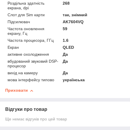
Роздільна здатність
268
екрана, dpi
Слот для Sim карти
так, знімний
Підсилювач
AK7604VQ
Частота оновлення
59
екрану, Гц
Частота процесора, ГГц
1.6
Екран
QLED
активне охолодження
Да
вбудований звуковий DSP-
Да
процесор
вихід на камеру
Да
мова інтерфейсу типово
українська
Приховати
Відгуки про товар
Ще немає відгуків про цей товар