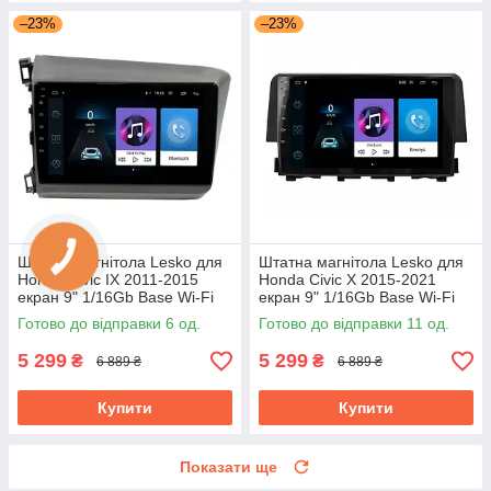
–23%
–23%
Штатна магнітола Lesko для
Штатна магнітола Lesko для
Honda Civic IX 2011-2015
Honda Civic X 2015-2021
екран 9" 1/16Gb Base Wi-Fi
екран 9" 1/16Gb Base Wi-Fi
GPS Android
Android GPS Хонда цивік
Готово до відправки 6 од.
Готово до відправки 11 од.
5 299
5 299
₴
₴
6 889 ₴
6 889 ₴
Купити
Купити
Показати ще