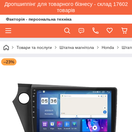
Дропшиппінг для товарного бізнесу - склад 17602
товарів
Факторія - персональна техніка
Товари та послуги
Штатна магнітола
Honda
Штатн
–23%