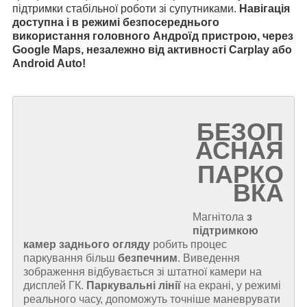
підтримки стабільної роботи зі супутниками.
Навігація
доступна і в режимі безпосереднього
використання головного Андроїд пристрою, через
Google Maps, незалежно від активності Carplay або
Android Auto!
БЕЗОП
АСНАЯ
ПАРКО
ВКА
Магнітола
з
підтримкою
камер заднього огляду
робить процес
паркування більш
безпечним
. Виведення
зображення відбувається зі штатної камери на
дисплей ГК.
Паркувальні лінії
на екрані, у режимі
реального часу, допоможуть точніше маневрувати