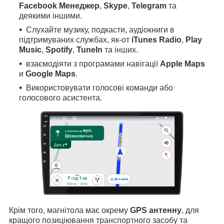
Facebook Менеджер
,
Skype
,
Telegram
та
деякими іншими.
Слухайте музику, подкасти, аудіокниги в
підтримуваних службах, як-от
iTunes Radio
,
Play
Music
,
Spotify
,
TuneIn
та інших.
взаємодіяти з програмами навігації
Apple Maps
и
Google Maps
.
Використовувати голосові команди або
голосового асистента.
Крім того, магнітола має окрему
GPS антенну
, для
кращого позиціювання транспортного засобу та