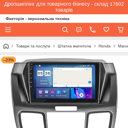
Дропшиппінг для товарного бізнесу - склад 17602
товарів
Факторія - персональна техніка
Товари та послуги
Штатна магнітола
Honda
Магні
–23%