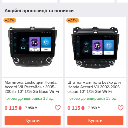
Акційні пропозиції та новинки
–23%
–23%
Магнітола Lesko для Honda
Штатна магнітола Lesko для
Accord VII Рестайлінг 2005-
Honda Accord VII 2002-2006
2008 г 10" 1/16Gb Base Wi-Fi
екран 10" 1/16Gb/ Wi-Fi
Android GPS Хонда Аккорд
клімат контроль Android Base
Готово до відправки 13 од.
Готово до відправки 13 од.
6 115
6 115
₴
₴
7 950 ₴
7 950 ₴
Купити
Купити