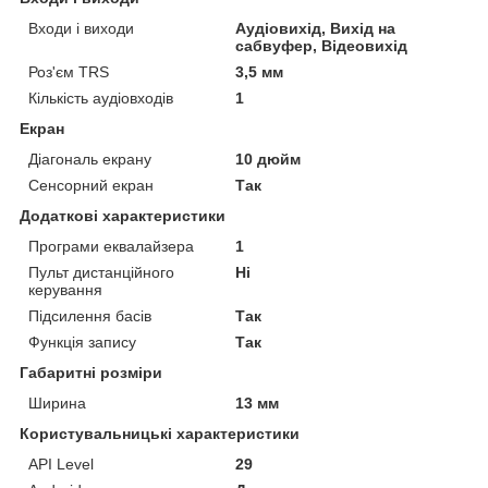
Входи і виходи
Аудіовихід, Вихід на
сабвуфер, Відеовихід
Роз'єм TRS
3,5 мм
Кількість аудіовходів
1
Екран
Діагональ екрану
10 дюйм
Сенсорний екран
Так
Додаткові характеристики
Програми еквалайзера
1
Пульт дистанційного
Ні
керування
Підсилення басів
Так
Функція запису
Так
Габаритні розміри
Ширина
13 мм
Користувальницькі характеристики
API Level
29