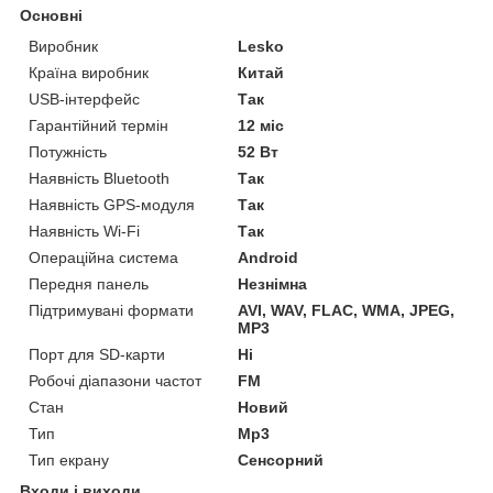
Основні
Виробник
Lesko
Країна виробник
Китай
USB-інтерфейс
Так
Гарантійний термін
12 міс
Потужність
52 Вт
Наявність Bluetooth
Так
Наявність GPS-модуля
Так
Наявність Wi-Fi
Так
Операційна система
Android
Передня панель
Незнімна
Підтримувані формати
AVI, WAV, FLAC, WMA, JPEG,
MP3
Порт для SD-карти
Ні
Робочі діапазони частот
FM
Стан
Новий
Тип
Mp3
Тип екрану
Сенсорний
Входи і виходи