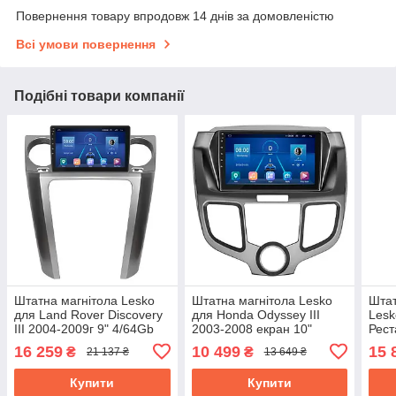
Повернення товару впродовж 14 днів за домовленістю
Всі умови повернення
Подібні товари компанії
Штатна магнітола Lesko
Штатна магнітола Lesko
Штат
для Land Rover Discovery
для Honda Odyssey III
Lesk
III 2004-2009г 9" 4/64Gb
2003-2008 екран 10"
Рест
4G WiFi GPS Top Ленд
4/64Gb 4G Wi-Fi GPS Top
4/64
16 259
10 499
15 
₴
₴
21 137 ₴
13 649 ₴
ровер Дискавері
Хонда Одісей
GPS
Купити
Купити