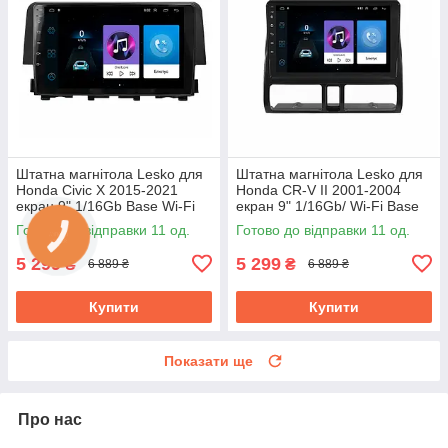
Штатна магнітола Lesko для
Штатна магнітола Lesko для
Honda Civic X 2015-2021
Honda CR-V II 2001-2004
екран 9" 1/16Gb Base Wi-Fi
екран 9" 1/16Gb/ Wi-Fi Base
Android GPS Хонда цивік
GPS Android
Готово до відправки 11 од.
Готово до відправки 11 од.
5 299
5 299
₴
₴
6 889 ₴
6 889 ₴
Купити
Купити
Показати ще
Про нас