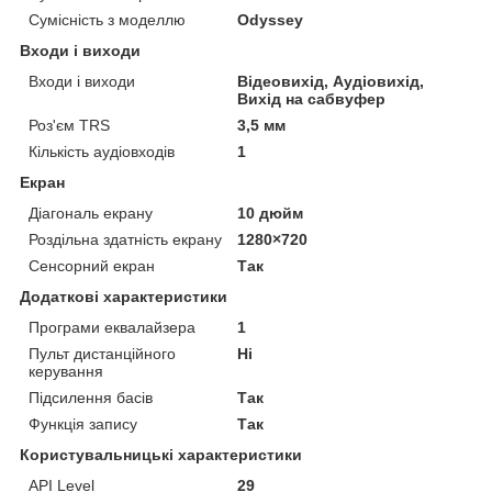
Сумісність з моделлю
Odyssey
Входи і виходи
Входи і виходи
Відеовихід, Аудіовихід,
Вихід на сабвуфер
Роз'єм TRS
3,5 мм
Кількість аудіовходів
1
Екран
Діагональ екрану
10 дюйм
Роздільна здатність екрану
1280×720
Сенсорний екран
Так
Додаткові характеристики
Програми еквалайзера
1
Пульт дистанційного
Ні
керування
Підсилення басів
Так
Функція запису
Так
Користувальницькі характеристики
API Level
29