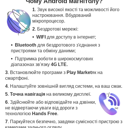
Чому Android магнітолу?
1
. Звук високої якості та можливості його
настроювання. Вбудований
мікропроцесор.
2
. Бездротові мережі:
WIFI
для доступу в інтернет;
Bluetooth
для бездротового з'єднання з
пристроями та обміну даними;
Підтримка роботи в широкосмугових
діапазонах зв'язку
4G LTE.
3
.
Встановлюйте програми з
Play Market
як на
смартфоні.
4
.
Налаштуйте зовнішній вигляд системи, на ваш смак.
5
.
Точна навігація
на великому дисплеї
.
6
.
Здійснюйте або відповідайте на дзвінки,
не відвертаючи уваги від дороги з
технологією
Hands Free
.
7
. Паркуйтеся безпечно, завдяки сумісності пристрою з
камерами заднього огляду
.