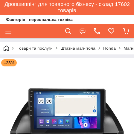
Дропшиппінг для товарного бізнесу - склад 17602
товарів
Факторія - персональна техніка
Товари та послуги
Штатна магнітола
Honda
Магн
–23%