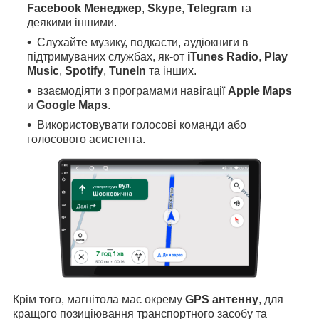
Facebook Менеджер
,
Skype
,
Telegram
та
деякими іншими.
Слухайте музику, подкасти, аудіокниги в
підтримуваних службах, як-от
iTunes Radio
,
Play
Music
,
Spotify
,
TuneIn
та інших.
взаємодіяти з програмами навігації
Apple Maps
и
Google Maps
.
Використовувати голосові команди або
голосового асистента.
Крім того, магнітола має окрему
GPS антенну
, для
кращого позиціювання транспортного засобу та