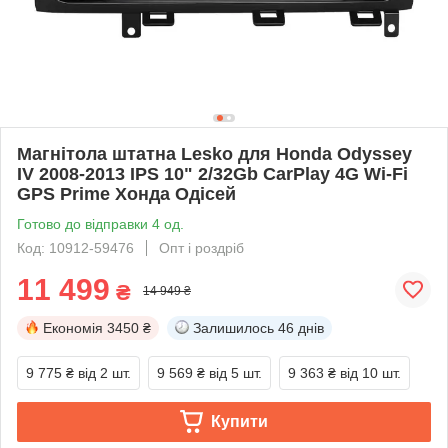
Магнітола штатна Lesko для Honda Odyssey
IV 2008-2013 IPS 10" 2/32Gb CarPlay 4G Wi-Fi
GPS Prime Хонда Одісей
Готово до відправки 4 од.
Код: 10912-59476
Опт і роздріб
11 499
₴
14 949 ₴
Економія
3450 ₴
Залишилось
46 днів
9 775 ₴
від 2 шт.
9 569 ₴
від 5 шт.
9 363 ₴
від 10 шт.
Купити