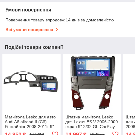
Умови повернення
Повернення товару впродовж 14 днів за домовленістю
Всі умови повернення
Подібні товари компанії
Магнітола Lesko для авто
Штатна магнітола Lesko
Штат
Audi A6 allroad II (C6)
для Lexus ES V 2006-2009
для 
Рестайлінг 2008-2011г 9"
екран 9" 2/32 Gb CarPlay
2006
2/32Gb CarPlay 4G Wi-Fi
4G Wi-Fi GPS Prime
2/32
14 952
14 997
14 
₴
₴
19 438 ₴
19 497 ₴