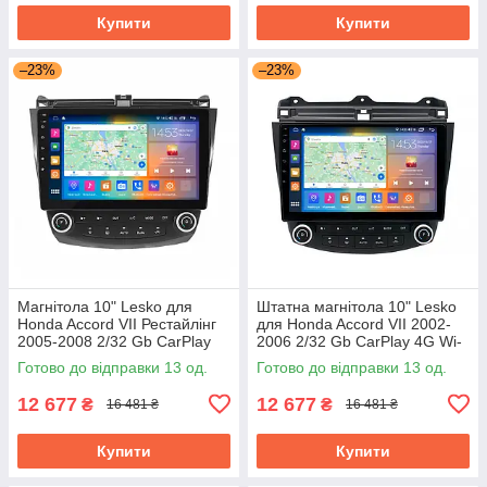
Купити
Купити
–23%
–23%
Магнітола 10" Lesko для
Штатна магнітола 10" Lesko
Honda Accord VII Рестайлінг
для Honda Accord VII 2002-
2005-2008 2/32 Gb CarPlay
2006 2/32 Gb CarPlay 4G Wi-
4G Wi-Fi GPS Prime Хонда
Fi GPS Prime Хонда Аккорд
Готово до відправки 13 од.
Готово до відправки 13 од.
Акорд
12 677
12 677
₴
₴
16 481 ₴
16 481 ₴
Купити
Купити