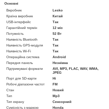
Основні
Виробник
Lesko
Країна виробник
Китай
USB-інтерфейс
Так
Гарантійний термін
12 міс
Потужність
52 Вт
Наявність Bluetooth
Так
Наявність GPS-модуля
Так
Наявність Wi-Fi
Так
Операційна система
Android
Передня панель
Незнімна
Підтримувані формати
AVI, MP3, FLAC, WAV, WMA,
JPEG
Порт для SD-карти
Ні
Робочі діапазони частот
FM
Стан
Новий
Тип
Mp3
Тип екрану
Сенсорний
Сумісність з маркою
Honda