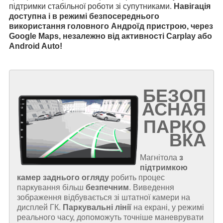
підтримки стабільної роботи зі супутниками.
Навігація
доступна і в режимі безпосереднього
використання головного Андроїд пристрою, через
Google Maps, незалежно від активності Carplay або
Android Auto!
БЕЗОП
АСНАЯ
ПАРКО
ВКА
Магнітола
з
підтримкою
камер заднього огляду
робить процес
паркування більш
безпечним
. Виведення
зображення відбувається зі штатної камери на
дисплей ГК.
Паркувальні лінії
на екрані, у режимі
реального часу, допоможуть точніше маневрувати