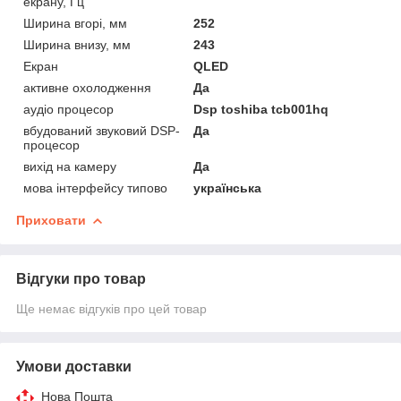
екрану, Гц
Ширина вгорі, мм
252
Ширина внизу, мм
243
Екран
QLED
активне охолодження
Да
аудіо процесор
Dsp toshiba tcb001hq
вбудований звуковий DSP-
Да
процесор
вихід на камеру
Да
мова інтерфейсу типово
українська
Приховати
Відгуки про товар
Ще немає відгуків про цей товар
Умови доставки
Нова Пошта