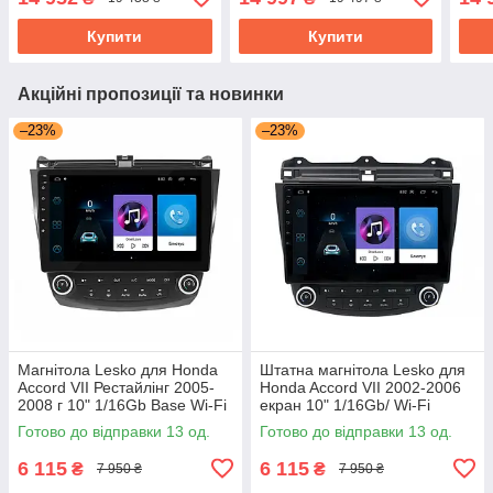
GPS Prime
GPS
Купити
Купити
Акційні пропозиції та новинки
–23%
–23%
Магнітола Lesko для Honda
Штатна магнітола Lesko для
Accord VII Рестайлінг 2005-
Honda Accord VII 2002-2006
2008 г 10" 1/16Gb Base Wi-Fi
екран 10" 1/16Gb/ Wi-Fi
Android GPS Хонда Аккорд
клімат контроль Android Base
Готово до відправки 13 од.
Готово до відправки 13 од.
6 115
6 115
₴
₴
7 950 ₴
7 950 ₴