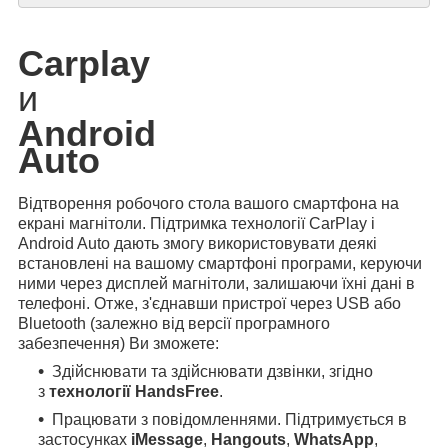
Carplay
и
Android
Auto
Відтворення робочого стола вашого смартфона на
екрані магнітоли. Підтримка технології CarPlay і
Android Auto дають змогу використовувати деякі
встановлені на вашому смартфоні програми, керуючи
ними через дисплей магнітоли, залишаючи їхні дані в
телефоні. Отже, з'єднавши пристрої через USB або
Bluetooth (залежно від версії програмного
забезпечення) Ви зможете:
Здійснювати та здійснювати дзвінки, згідно
з
технології HandsFree
.
Працювати з повідомленнями. Підтримується в
застосунках
iMessage
,
Hangouts
,
WhatsApp
,