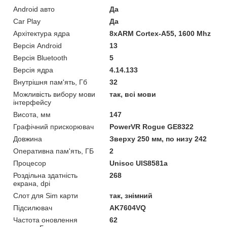
Android авто
Да
Car Play
Да
Архітектура ядра
8хARM Cortex-A55, 1600 Mhz
Версія Android
13
Версія Bluetooth
5
Версія ядра
4.14.133
Внутрішня пам'ять, Гб
32
Можливість вибору мови
так, всі мови
інтерфейсу
Висота, мм
147
Графічний прискорювач
PowerVR Rogue GE8322
Довжина
Зверху 250 мм, по низу 242
Оперативна пам'ять, ГБ
2
Процесор
Unisoc UIS8581a
Роздільна здатність
268
екрана, dpi
Слот для Sim карти
так, знімний
Підсилювач
AK7604VQ
Частота оновлення
62