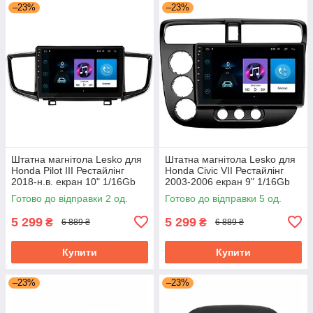
–23%
–23%
Штатна магнітола Lesko для
Штатна магнітола Lesko для
Honda Pilot III Рестайлінг
Honda Civic VII Рестайлінг
2018-н.в. екран 10" 1/16Gb
2003-2006 екран 9" 1/16Gb
Wi-Fi GPS Base Хонда Пілот
Wi-Fi GPS Base Хонда Цивік
Готово до відправки 2 од.
Готово до відправки 5 од.
5 299
5 299
₴
₴
6 889 ₴
6 889 ₴
Купити
Купити
–23%
–23%