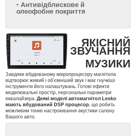
Антивідблискове й
олеофобне покриття
ЯКІСНИЙ
ЗВУЧАННЯ
МУЗИКИ
Завдяки вбудованому мікропроцесору магнітола
відтворює живий і об'ємніший звук і має гнучкіші
інструменти його налаштувань. Готові ефекти
моделювальні простір, персональні параметри
еквалайзера.
Деякі моделі автомагнітол Lesko
мають вбудований DSP процесор
, що робить
можливим тонке настроювання акустики салону
Вашого авто.