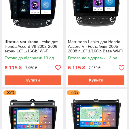
Штатна магнітола Lesko для
Магнітола Lesko для Honda
Honda Accord VII 2002-2006
Accord VII Рестайлінг 2005-
екран 10" 1/16Gb/ Wi-Fi
2008 г 10" 1/16Gb Base Wi-Fi
клімат контроль Android Base
Android GPS Хонда Аккорд
Готово до відправки 13 од.
Готово до відправки 13 од.
6 115
6 115
₴
₴
7 950 ₴
7 950 ₴
Купити
Купити
–23%
–23%