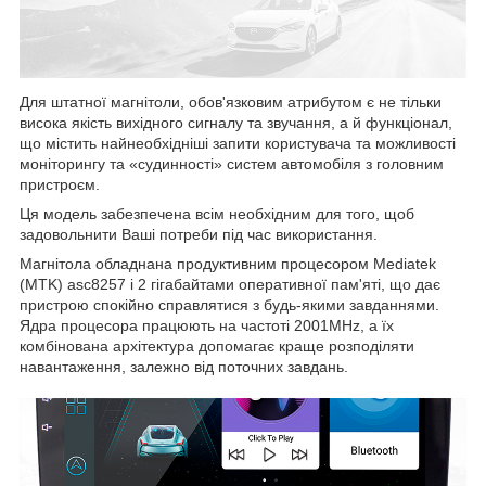
Для штатної магнітоли, обов'язковим атрибутом є не тільки
висока якість вихідного сигналу та звучання, а й функціонал,
що містить найнеобхідніші запити користувача та можливості
моніторингу та «судинності» систем автомобіля з головним
пристроєм.
Ця модель забезпечена всім необхідним для того, щоб
задовольнити Ваші потреби під час використання.
Магнітола обладнана продуктивним процесором Mediatek
(MTK) asc8257 і 2 гігабайтами оперативної пам'яті, що дає
пристрою спокійно справлятися з будь-якими завданнями.
Ядра процесора працюють на частоті 2001MHz, а їх
комбінована архітектура допомагає краще розподіляти
навантаження, залежно від поточних завдань.