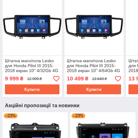
Штатна магнітола Lesko
Штатна магнітола Lesko
Штат
для Honda Pilot III 2015-
для Honda Pilot III 2015-
для 
2018 екран 10" 4/32Gb 4G
2018 екран 10" 4/64Gb 4G
2018
Wi-Fi GPS Top Хонда
Wi-Fi GPS Top Хонда
4G W
9 999
10 499
13 
₴
₴
12 999 ₴
13 649 ₴
Пілот
Пілот
Піло
Купити
Купити
Акційні пропозиції та новинки
–23%
–23%