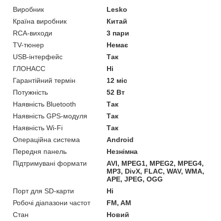
Виробник
Lesko
Країна виробник
Китай
RCA-виходи
3 пари
TV-тюнер
Немає
USB-інтерфейс
Так
ГЛОНАСС
Ні
Гарантійний термін
12 міс
Потужність
52 Вт
Наявність Bluetooth
Так
Наявність GPS-модуля
Так
Наявність Wi-Fi
Так
Операційна система
Android
Передня панель
Незнімна
Підтримувані формати
AVI, MPEG1, MPEG2, MPEG4,
MP3, DivX, FLAC, WAV, WMA,
APE, JPEG, OGG
Порт для SD-карти
Ні
Робочі діапазони частот
FM, AM
Стан
Новий