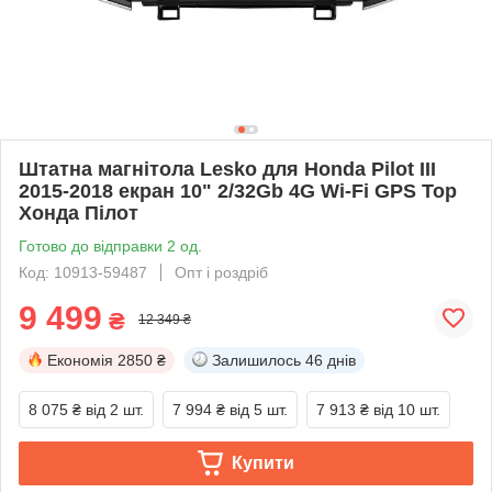
Штатна магнітола Lesko для Honda Pilot III
2015-2018 екран 10" 2/32Gb 4G Wi-Fi GPS Top
Хонда Пілот
Готово до відправки 2 од.
Код: 10913-59487
Опт і роздріб
9 499
₴
12 349 ₴
Економія
2850 ₴
Залишилось
46 днів
8 075 ₴
від 2 шт.
7 994 ₴
від 5 шт.
7 913 ₴
від 10 шт.
Купити