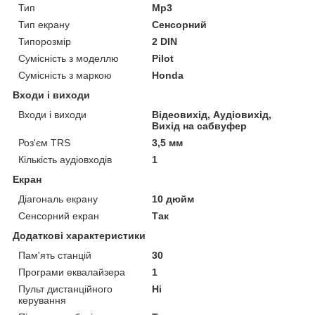
Тип
Mp3
Тип екрану
Сенсорний
Типорозмір
2 DIN
Сумісність з моделлю
Pilot
Сумісність з маркою
Honda
Входи і виходи
Входи і виходи
Відеовихід, Аудіовихід,
Вихід на сабвуфер
Роз'єм TRS
3,5 мм
Кількість аудіовходів
1
Екран
Діагональ екрану
10 дюйм
Сенсорний екран
Так
Додаткові характеристики
Пам'ять станцій
30
Програми еквалайзера
1
Пульт дистанційного
Ні
керування