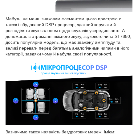
Мабуть, не менш знаковим елементом цього пристрою є
також і вбудований DSP процесор, здатний керувати й
розподіляти звук салоном щодо слухачів усередині авто. А
допомагає в отриманні якісного звуку, звукового чипа ST7850,
досить популярна модель, що має зважену амплітуду та
великі переваги перед багатьма аналогічними чипами в його
категорії, завдяки чому й набула своєї популярності.
Зазначимо також наявність бездротових мереж. Імієм: