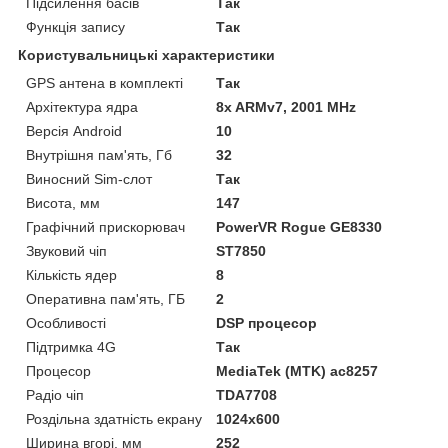
Підсилення басів
Так
Функція запису
Так
Користувальницькі характеристики
GPS антена в комплекті
Так
Архітектура ядра
8x ARMv7, 2001 MHz
Версія Android
10
Внутрішня пам'ять, Гб
32
Виносний Sim-слот
Так
Висота, мм
147
Графічний прискорювач
PowerVR Rogue GE8330
Звуковий чіп
ST7850
Кількість ядер
8
Оперативна пам'ять, ГБ
2
Особливості
DSP процесор
Підтримка 4G
Так
Процесор
MediaTek (MTK) ac8257
Радіо чіп
TDA7708
Роздільна здатність екрану
1024х600
Ширина вгорі, мм
252