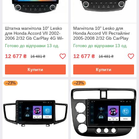
Штатна магнітола 10" Lesko
Магнітола 10" Lesko для
для Honda Accord VII 2002-
Honda Accord VII Рестайлінг
2006 2/32 Gb CarPlay 4G Wi-
2005-2008 2/32 Gb CarPlay
Fi GPS Prime Хонда Аккорд
4G Wi-Fi GPS Prime Хонда
Готово до відправки 13 од.
Готово до відправки 13 од.
Акорд
12 677
12 677
₴
₴
16 481 ₴
16 481 ₴
Купити
Купити
–23%
–23%