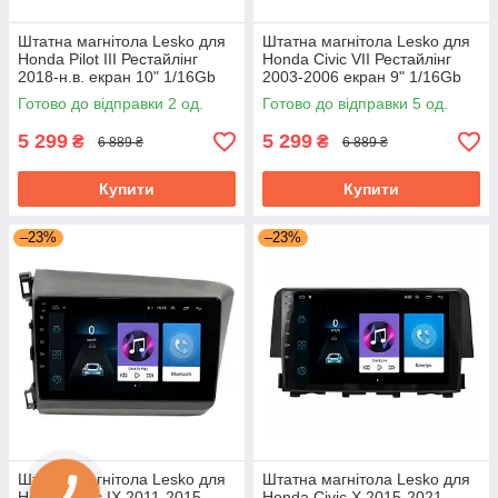
Штатна магнітола Lesko для
Штатна магнітола Lesko для
Honda Pilot III Рестайлінг
Honda Civic VII Рестайлінг
2018-н.в. екран 10" 1/16Gb
2003-2006 екран 9" 1/16Gb
Wi-Fi GPS Base Хонда Пілот
Wi-Fi GPS Base Хонда Цивік
Готово до відправки 2 од.
Готово до відправки 5 од.
5 299
5 299
₴
₴
6 889 ₴
6 889 ₴
Купити
Купити
–23%
–23%
Штатна магнітола Lesko для
Штатна магнітола Lesko для
Honda Civic IX 2011-2015
Honda Civic X 2015-2021