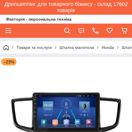
Дропшиппінг для товарного бізнесу - склад 17602
товарів
Факторія - персональна техніка
Товари та послуги
Штатна магнітола
Honda
Штатн
–23%