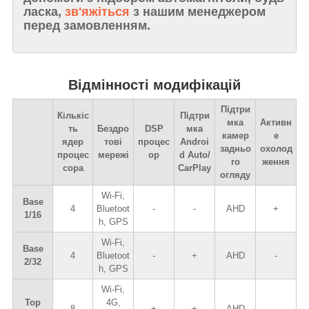
ласка,
зв'яжіться
з нашим менеджером
перед замовленням.
Відмінності модифікацій
Підтри
Кількіс
Підтри
мка
Активн
ть
Бездро
DSP
мка
камер
е
ядер
тові
процес
Androi
задньо
охолод
процес
мережі
ор
d Auto/
го
ження
сора
CarPlay
огляду
Wi-Fi,
Base
4
Bluetoot
-
-
AHD
+
1/16
h, GPS
Wi-Fi,
Base
4
Bluetoot
-
+
AHD
-
2/32
h, GPS
Wi-Fi,
Top
4G,
8
+
+
AHD
-