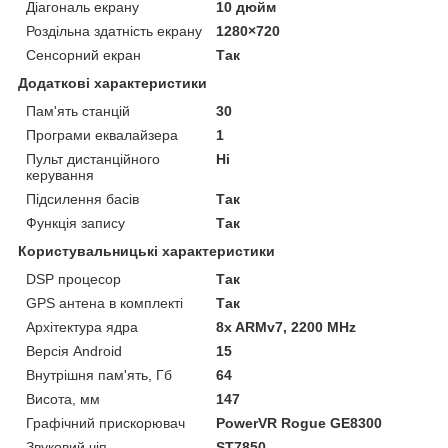
Діагональ екрану
10 дюйм
Роздільна здатність екрану
1280×720
Сенсорний екран
Так
Додаткові характеристики
Пам'ять станцій
30
Програми еквалайзера
1
Пульт дистанційного
Ні
керування
Підсилення басів
Так
Функція запису
Так
Користувальницькі характеристики
DSP процесор
Так
GPS антена в комплекті
Так
Архітектура ядра
8x ARMv7, 2200 MHz
Версія Android
15
Внутрішня пам'ять, Гб
64
Висота, мм
147
Графічний прискорювач
PowerVR Rogue GE8300
Звуковий чіп
ST7850