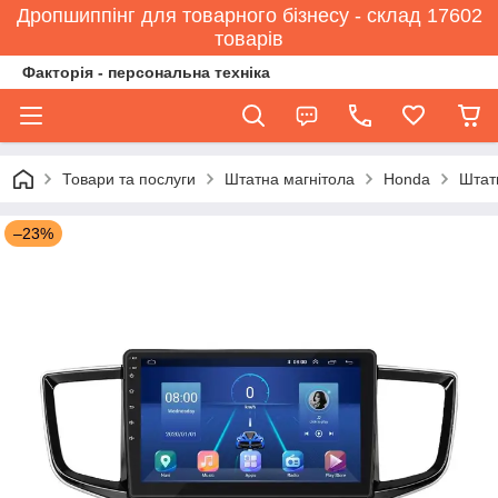
Дропшиппінг для товарного бізнесу - склад 17602
товарів
Факторія - персональна техніка
Товари та послуги
Штатна магнітола
Honda
Штатн
–23%