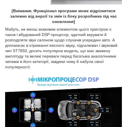
[Внімання. Функціонал програми може відрізнятися
залежно від версії та змін із боку розробника під час
оновлення]
Мабуть, не менш знаковим елементом цього пристрою є
також і вбудований DSP процесор, здатний керувати й
розподіляти звук салоном щодо слухачів усередині авто. А
допомагає в отриманні якісного звуку, підсилювач і звуковий
чип ST7850, досить популярна модель, що має зважену
амплітуду та великі переваги перед багатьма аналогічними
чипами в його категорії, завдяки чому й набула своєї
популярності.