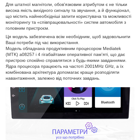
Для штатної магнітоли, обов'язковим атрибутом є не тільки
висока якість вихідного сигналу та звучання, а й функціонал,
що містить найнеобхідніші запити користувача та можливості
моніторингу та «співпрацювальності» систем автомобіля з
головним пристроєм.
Ця модель забезпечена всім необхідним, щоб задовольнити
Ваші потреби під час використання.
Модель обладнана продуктивним процесором Mediatek
(MTK) a08257 і 4 гігабайтами оперативної пам'яті, що дає
пристрою спокійно справлятися з будь-якими завданнями.
Ядра процесора працюють на частоті 2001MHz GHz, а їх
комбінована архітектура допомагає краще розподіляти
навантаження, залежно від поточних завдань.