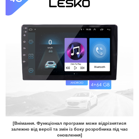
[Внімання. Функціонал програми може відрізнятися
залежно від версії та змін із боку розробника під час
оновлення]