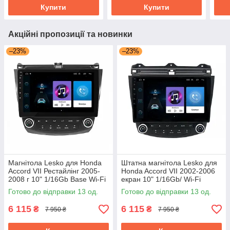
Купити
Купити
Акційні пропозиції та новинки
–23%
–23%
Магнітола Lesko для Honda
Штатна магнітола Lesko для
Accord VII Рестайлінг 2005-
Honda Accord VII 2002-2006
2008 г 10" 1/16Gb Base Wi-Fi
екран 10" 1/16Gb/ Wi-Fi
Android GPS Хонда Аккорд
клімат контроль Android Base
Готово до відправки 13 од.
Готово до відправки 13 од.
6 115
6 115
₴
₴
7 950 ₴
7 950 ₴