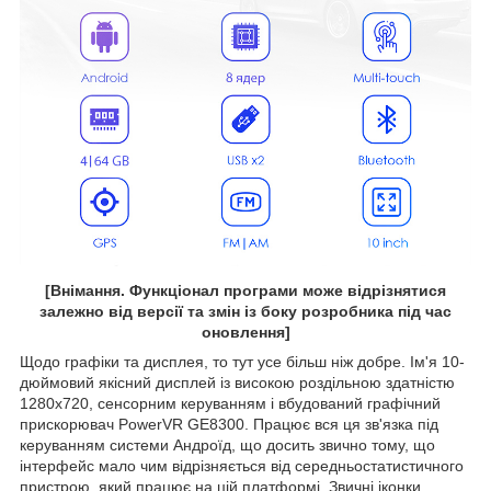
[Внімання. Функціонал програми може відрізнятися
залежно від версії та змін із боку розробника під час
оновлення]
Щодо графіки та дисплея, то тут усе більш ніж добре. Ім'я 10-
дюймовий якісний дисплей із високою роздільною здатністю
1280х720, сенсорним керуванням і вбудований графічний
прискорювач PowerVR GE8300. Працює вся ця зв'язка під
керуванням системи Андроїд, що досить звично тому, що
інтерфейс мало чим відрізняється від середньостатистичного
пристрою, який працює на цій платформі. Звичні іконки