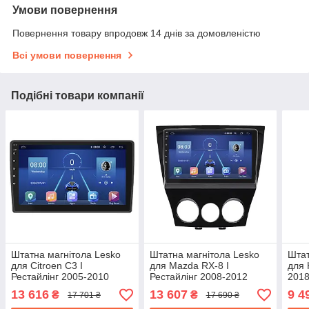
Умови повернення
Повернення товару впродовж 14 днів за домовленістю
Всі умови повернення
Подібні товари компанії
Штатна магнітола Lesko
Штатна магнітола Lesko
Штат
для Citroen C3 I
для Mazda RX-8 I
для 
Рестайлінг 2005-2010
Рестайлінг 2008-2012
2018
екран 9" 4/64Gb/4G/ Wi-Fi/
екран 9" 4/64Gb 4G Wi-Fi
Wi-F
13 616
13 607
9 4
₴
₴
17 701 ₴
17 690 ₴
CarPlay Top GPS
GPS Top
Піло