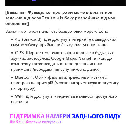
[Внімання. Функціонал програми може відрізнятися
залежно від версії та змін із боку розробника під час
оновлення]
Зазначимо також наявність бездротових мереж. Есть:
4G (Sim-card). Для доступу в інтернет на швидкісних
смугах зв'язку, приймання/звиту, листування тощо.
GPS. Широке геопозиціювання працює в будь-яких
зручних застосунках Google Maps, Navitel та інші. До
комплекту також входить антена для посилення
приймання/передавання супутникових даних.
Bluetooth. Обмін файлами, трансляція музики з
пристрою на пристрій (можна використовувати акустику
як гарнітуру).
WiFi. Для доступу в інтернет за наявності доступного
покриття