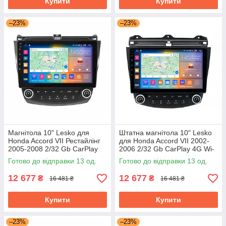
Купити
Купити
–23%
–23%
Магнітола 10" Lesko для
Штатна магнітола 10" Lesko
Honda Accord VII Рестайлінг
для Honda Accord VII 2002-
2005-2008 2/32 Gb CarPlay
2006 2/32 Gb CarPlay 4G Wi-
4G Wi-Fi GPS Prime Хонда
Fi GPS Prime Хонда Аккорд
Готово до відправки 13 од.
Готово до відправки 13 од.
Акорд
12 677
12 677
₴
₴
16 481 ₴
16 481 ₴
Купити
Купити
–23%
–23%