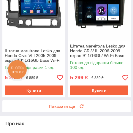
Штатна магнітола Lesko для
Штатна магнітола Lesko для
Honda CR-V III 2006-2009
Honda Civic VIII 2005-2009
екран 9" 1/16Gb/ Wi-Fi Base
екран 10" 1/16Gb Base Wi-Fi
GPS Android Хонда
Готово до відправки більше
GPS Android
Готово до відправки 1 од.
100 од.
КНОПКА
ЗВ'ЯЗКУ
5 299
5 299
₴
₴
6 889 ₴
6 889 ₴
Купити
Купити
Показати ще
Про нас