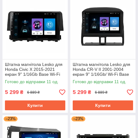
Штатна магнітола Lesko для
Штатна магнітола Lesko для
Honda Civic X 2015-2021
Honda CR-V II 2001-2004
екран 9" 1/16Gb Base Wi-Fi
екран 9" 1/16Gb/ Wi-Fi Base
Android GPS Хонда цивік
GPS Android
Готово до відправки 11 од.
Готово до відправки 11 од.
5 299
5 299
₴
₴
6 889 ₴
6 889 ₴
Купити
Купити
–23%
–23%