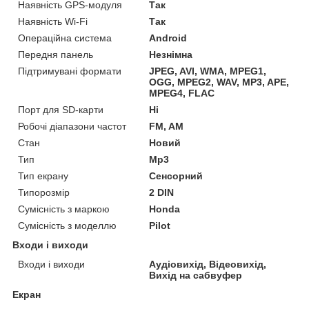
Наявність GPS-модуля
Так
Наявність Wi-Fi
Так
Операційна система
Android
Передня панель
Незнімна
Підтримувані формати
JPEG, AVI, WMA, MPEG1,
OGG, MPEG2, WAV, MP3, APE,
MPEG4, FLAC
Порт для SD-карти
Ні
Робочі діапазони частот
FM, AM
Стан
Новий
Тип
Mp3
Тип екрану
Сенсорний
Типорозмір
2 DIN
Сумісність з маркою
Honda
Сумісність з моделлю
Pilot
Входи і виходи
Входи і виходи
Аудіовихід, Відеовихід,
Вихід на сабвуфер
Екран