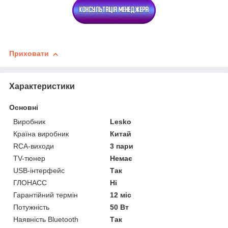
Приховати
Характеристики
Основні
Виробник
Lesko
Країна виробник
Китай
RCA-виходи
3 пари
TV-тюнер
Немає
USB-інтерфейс
Так
ГЛОНАСС
Ні
Гарантійний термін
12 міс
Потужність
50 Вт
Наявність Bluetooth
Так