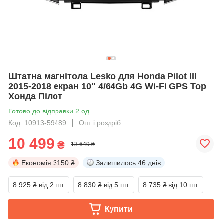
Штатна магнітола Lesko для Honda Pilot III
2015-2018 екран 10" 4/64Gb 4G Wi-Fi GPS Top
Хонда Пілот
Готово до відправки 2 од.
Код: 10913-59489
Опт і роздріб
10 499
₴
13 649 ₴
Економія
3150 ₴
Залишилось
46 днів
8 925 ₴
від 2 шт.
8 830 ₴
від 5 шт.
8 735 ₴
від 10 шт.
Купити