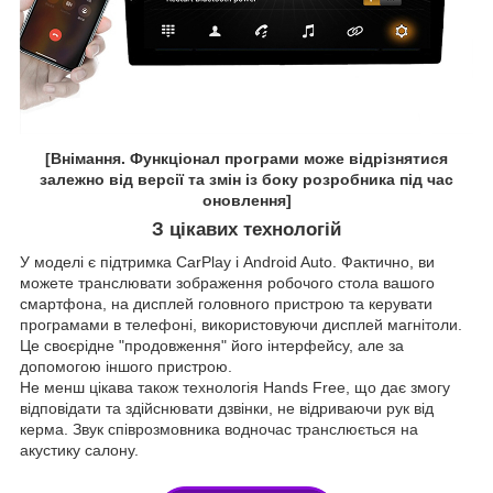
[Внімання. Функціонал програми може відрізнятися
залежно від версії та змін із боку розробника під час
оновлення]
З цікавих технологій
У моделі є підтримка CarPlay і Android Auto. Фактично, ви
можете транслювати зображення робочого стола вашого
смартфона, на дисплей головного пристрою та керувати
програмами в телефоні, використовуючи дисплей магнітоли.
Це своєрідне "продовження" його інтерфейсу, але за
допомогою іншого пристрою.
Не менш цікава також технологія Hands Free, що дає змогу
відповідати та здійснювати дзвінки, не відриваючи рук від
керма. Звук співрозмовника водночас транслюється на
акустику салону.