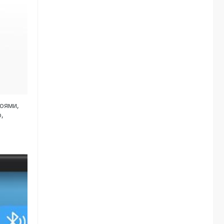
роями,
,