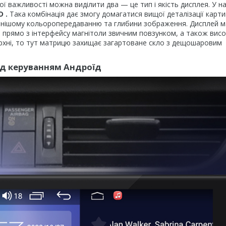
ої важливості можна виділити два — це тип і якість дисплея. У 
D
.
Така комбінація дає змогу домагатися вищої деталізації карт
ильнішому кольоропередаванню та глибини зображення. Дисплей м
и прямо з інтерфейсу магнітоли звичним повзунком, а також висо
рхні, то тут матрицю захищає загартоване скло з дещошаровим
ід керуванням Андроїд