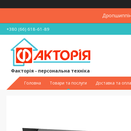
Дропшиппінг
+380 (66) 618-61-89
Факторія - персональна техніка
Головна
Товари та послуги
Доставка та опл