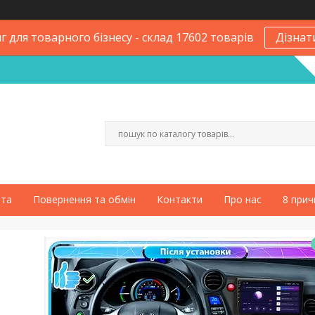
 для товарного бізнесу - склад 17602 товарів
Дізнат
ата
Повернення та обмін
Контакти
Про нас
8 прич