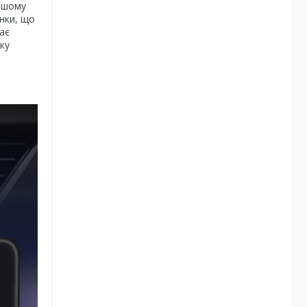
нашому
инки, що
ає
ку