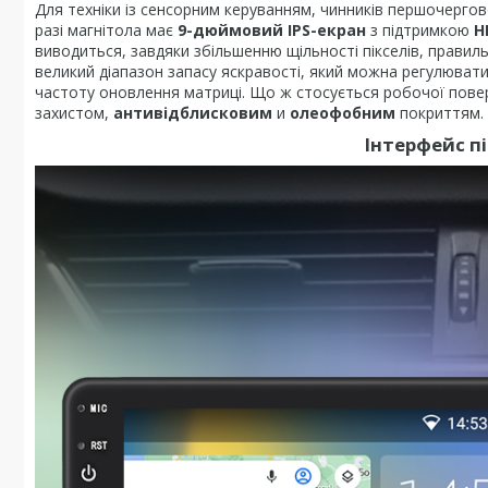
Для техніки із сенсорним керуванням, чинників першочергов
разі магнітола має
9-дюймовий IPS-екран
з підтримкою
H
виводиться, завдяки збільшенню щільності пікселів, прав
великий діапазон запасу яскравості, який можна регулюват
частоту оновлення матриці. Що ж стосується робочої пове
захистом,
антивідблисковим
и
олеофобним
покриттям.
Інтерфейс п