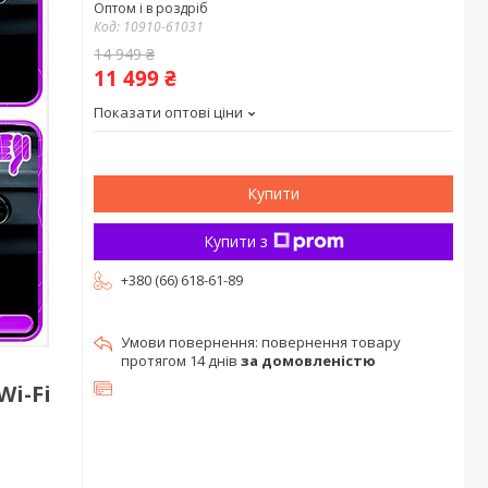
Оптом і в роздріб
Код:
10910-61031
14 949 ₴
11 499 ₴
Показати оптові ціни
Купити
Купити з
+380 (66) 618-61-89
повернення товару
протягом 14 днів
за домовленістю
Wi-Fi