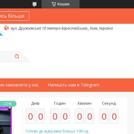
Кошик
ись більше
вул. Дружківська 10 (метро Берестейська)., Київ, Україна
ин замовляти у нас
Напишіть нам в Telegram
Днів
Годин
Хвилин
Секунд
–23%
0
0
0
0
0
0
0
0
Готово до відправки більше 100 од.