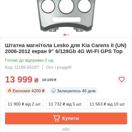
Штатна магнітола Lesko для Kia Carens II (UN)
2006-2012 екран 9" 6/128Gb 4G Wi-Fi GPS Top
Готово до відправки 2 од.
Код: 11186-65187
Опт і роздріб
13 999
₴
18 199 ₴
Економія
4200 ₴
Залишилось
46 днів
11 900 ₴
від 2 шт.
11 732 ₴
від 5 шт.
11 563 ₴
від 10 шт.
Купити
або