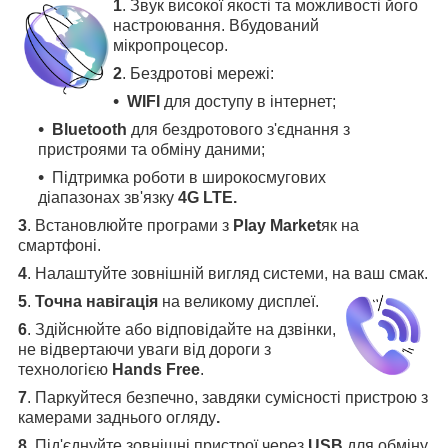
1
. Звук високої якості та можливості його
настроювання. Вбудований
мікропроцесор.
2
. Бездротові мережі:
WIFI
для доступу в інтернет;
Bluetooth
для бездротового з'єднання з
пристроями та обміну даними;
Підтримка роботи в широкосмугових
діапазонах зв'язку
4G LTE.
3
.
Встановлюйте програми з
Play Market
як на
смартфоні.
4
.
Налаштуйте зовнішній вигляд системи, на ваш смак.
5
.
Точна навігація
на великому дисплеї
.
6
.
Здійснюйте або відповідайте на дзвінки,
не відвертаючи уваги від дороги з
технологією
Hands Free
.
7
. Паркуйтеся безпечно, завдяки сумісності пристрою з
камерами заднього огляду
.
8
. Під'єднуйте зовнішні пристрої через
USB
для обміну