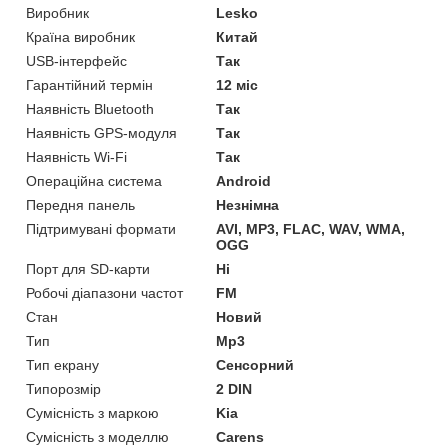
Виробник
Lesko
Країна виробник
Китай
USB-інтерфейс
Так
Гарантійний термін
12 міс
Наявність Bluetooth
Так
Наявність GPS-модуля
Так
Наявність Wi-Fi
Так
Операційна система
Android
Передня панель
Незнімна
Підтримувані формати
AVI, MP3, FLAC, WAV, WMA,
OGG
Порт для SD-карти
Ні
Робочі діапазони частот
FM
Стан
Новий
Тип
Mp3
Тип екрану
Сенсорний
Типорозмір
2 DIN
Сумісність з маркою
Kia
Сумісність з моделлю
Carens