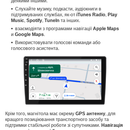
деякими іншими.
Слухайте музику, подкасти, аудіокниги в
підтримуваних службах, як-от
iTunes Radio
,
Play
Music
,
Spotify
,
TuneIn
та інших.
взаємодіяти з програмами навігації
Apple Maps
и
Google Maps
.
Використовувати голосові команди або
голосового асистента.
Крім того, магнітола має окрему
GPS антенну
, для
кращого позиціювання транспортного засобу та
підтримки стабільної роботи зі супутниками.
Навігація