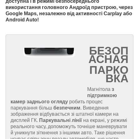
доступна і в режимі безпосереднього
використання головного Андроїд пристрою, через
Google Maps, незалежно від активності Carplay або
Android Auto!
БЕЗОП
АСНАЯ
ПАРКО
ВКА
Магнітола
з
підтримкою
камер заднього огляду
робить процес
паркування більш
безпечним
. Виведення
зображення відбувається зі штатної камери на
дисплей ГК.
Паркувальні лінії
на екрані, у режимі
реального часу, допоможуть точніше маневрувати
й уникнути зіткнення з іншими авто. Таке рішення
усуває сліпу зону позаду автомобіля, що часто