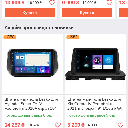
13 999
9 999
18 
₴
₴
18 199 ₴
12 999 ₴
КІА Каренс
Купити
Купити
Акційні пропозиції та новинки
–23%
–23%
Штатна магнітола Lesko для
Штатна магнітола Lesko для
Hyundai Santa Fe IV
Kia Cerato IV Рестайлінг
Рестайлінг 2020+ екран 10"
2021-н.в. екран 9" 1/16Gb Wi-
4/64Gb CarPlay 4G Wi-Fi GPS
Fi GPS Base
Готово до відправки 6 од.
Готово до відправки 5 од.
Prime
14 287
5 299
₴
₴
18 574 ₴
6 889 ₴