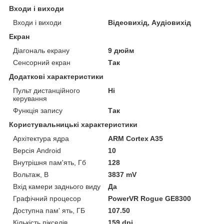
Входи і виходи
Входи і виходи
Відеовихід, Аудіовихід
Екран
Діагональ екрану
9 дюйм
Сенсорний екран
Так
Додаткові характеристики
Пульт дистанційного
Ні
керування
Функція запису
Так
Користувальницькі характеристики
Архітектура ядра
ARM Cortex A35
Версія Android
10
Внутрішня пам'ять, Гб
128
Вольтаж, В
3837 mV
Вхід камери заднього виду
Да
Графічний процесор
PowerVR Rogue GE8300
Доступна пам' ять, ГБ
107.50
Кількість пікселів
159 dpi