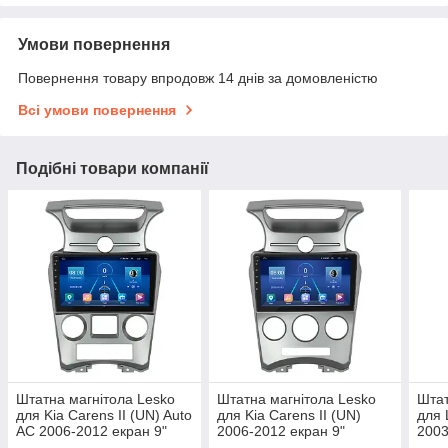
Умови повернення
Повернення товару впродовж 14 днів за домовленістю
Всі умови повернення
Подібні товари компанії
Штатна магнітола Lesko
Штатна магнітола Lesko
Штат
для Kia Carens II (UN) Auto
для Kia Carens II (UN)
для 
AC 2006-2012 екран 9"
2006-2012 екран 9"
2003
6/128Gb 4G Wi-Fi GPS Top
4/32Gb 4G Wi-Fi GPS Top
6/12