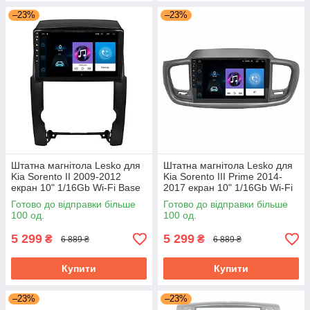
–23%
–23%
Штатна магнітола Lesko для
Штатна магнітола Lesko для
Kia Sorento II 2009-2012
Kia Sorento III Prime 2014-
екран 10" 1/16Gb Wi-Fi Base
2017 екран 10" 1/16Gb Wi-Fi
GPS Android Кіа
Base GPS Android Кіа
Готово до відправки більше
Готово до відправки більше
100 од.
100 од.
5 299
5 299
₴
₴
6 889 ₴
6 889 ₴
Купити
Купити
–23%
–23%