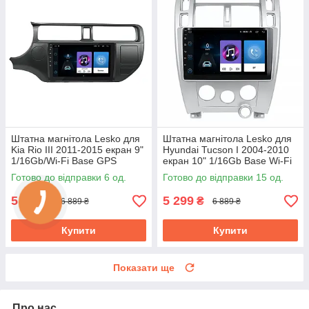
Штатна магнітола Lesko для
Штатна магнітола Lesko для
Kia Rio III 2011-2015 екран 9"
Hyundai Tucson I 2004-2010
1/16Gb/Wi-Fi Base GPS
екран 10" 1/16Gb Base Wi-Fi
Android кіа
GPS Android хендай
Готово до відправки 6 од.
Готово до відправки 15 од.
5 299
5 299
₴
₴
6 889 ₴
6 889 ₴
Купити
Купити
Показати ще
Про нас