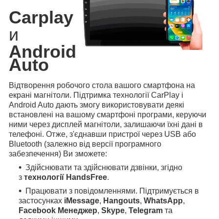
Carplay
и
Android
Auto
Відтворення робочого стола вашого смартфона на
екрані магнітоли. Підтримка технології CarPlay і
Android Auto дають змогу використовувати деякі
встановлені на вашому смартфоні програми, керуючи
ними через дисплей магнітоли, залишаючи їхні дані в
телефоні. Отже, з'єднавши пристрої через USB або
Bluetooth (залежно від версії програмного
забезпечення) Ви зможете:
Здійснювати та здійснювати дзвінки, згідно
з
технології HandsFree
.
Працювати з повідомленнями. Підтримується в
застосунках
iMessage
,
Hangouts
,
WhatsApp
,
Facebook Менеджер
,
Skype
,
Telegram
та