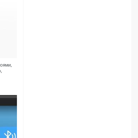
роями,
,