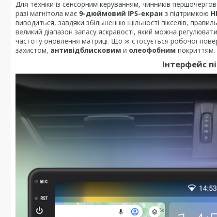
Для техніки із сенсорним керуванням, чинників першочергов
разі магнітола має
9-дюймовий IPS-екран
з підтримкою
H
виводиться, завдяки збільшенню щільності пікселів, прав
великий діапазон запасу яскравості, який можна регулюват
частоту оновлення матриці. Що ж стосується робочої пове
захистом,
антивідблисковим
и
олеофобним
покриттям.
Інтерфейс п