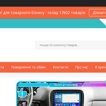
 для товарного бізнесу - склад 17602 товарів
Дізнат
ата
Повернення та обмін
Контакти
Про нас
8 прич