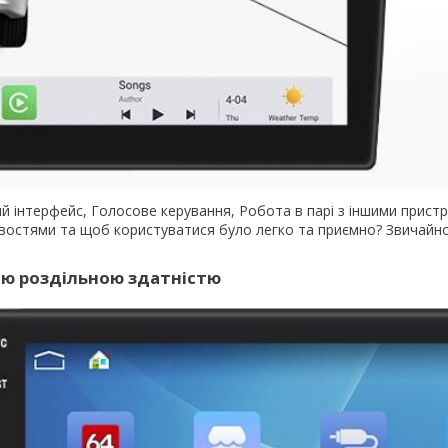
чний інтерфейс, Голосове керування, Робота в парі з іншими прист
ивостями та щоб користуватися було легко та приємно? Звичайно
кою роздільною здатністю