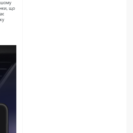
нашому
инки, що
ає
ку