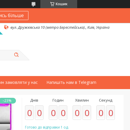
Кошик
ись більше
вул. Дружківська 10 (метро Берестейська)., Київ, Україна
ин замовляти у нас
Напишіть нам в Telegram
Днів
Годин
Хвилин
Секунд
–23%
0
0
0
0
0
0
0
0
Готово до відправки 1 од.