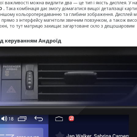
ої важливості можна виділити два — це тип і якість дисплея. У 
D
.
Така комбінація дає змогу домагатися вищої деталізації карт
ильнішому кольоропередаванню та глибини зображення. Дисплей м
и прямо з інтерфейсу магнітоли звичним повзунком, а також висо
рхні, то тут матрицю захищає загартоване скло з дещошаровим
ід керуванням Андроїд