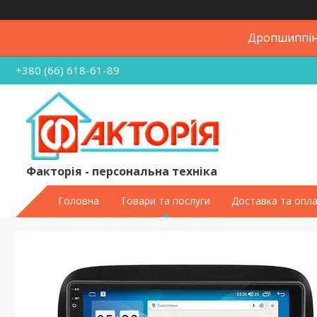
Дропшиппінг
+380 (66) 618-61-89
Факторія - персональна техніка
Головна
Товари та послуги
Доставка та опл