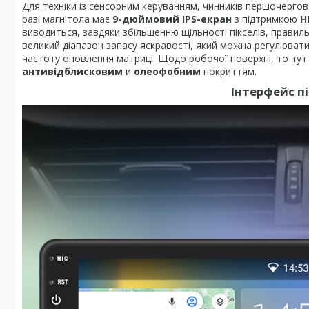
Для техніки із сенсорним керуванням, чинників першочергов
разі магнітола має
9-дюймовий IPS-екран
з підтримкою
H
виводиться, завдяки збільшенню щільності пікселів, прав
великий діапазон запасу яскравості, який можна регулюват
частоту оновлення матриці. Щодо робочої поверхні, то ту
антивідблисковим
и
олеофобним
покриттям.
Інтерфейс п