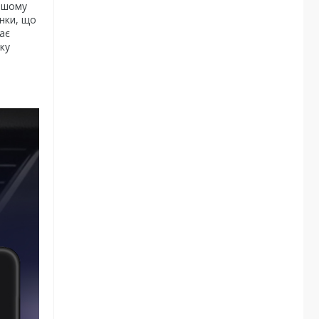
нашому
инки, що
ає
ку