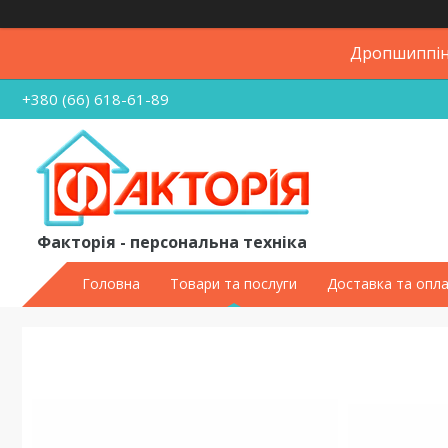
Дропшиппінг
+380 (66) 618-61-89
Факторія - персональна техніка
Головна
Товари та послуги
Доставка та опл