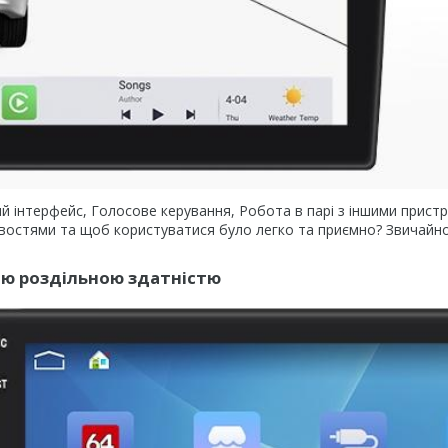
чний інтерфейс, Голосове керування, Робота в парі з іншими прист
ивостями та щоб користуватися було легко та приємно? Звичайно
кою роздільною здатністю