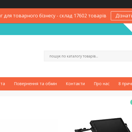
 для товарного бізнесу - склад 17602 товарів
Дізнат
ата
Повернення та обмін
Контакти
Про нас
8 прич