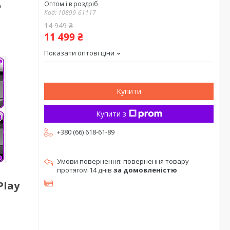
Оптом і в роздріб
Код:
10899-61117
14 949 ₴
11 499 ₴
Показати оптові ціни
Купити
Купити з
+380 (66) 618-61-89
повернення товару
протягом 14 днів
за домовленістю
Play