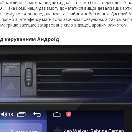
ої важливості можна виділити два — це тип і якість дисплея. У 
D
.
Така комбінація дає змогу домагатися вищої деталізації карт
ильнішому кольоропередаванню та глибини зображення. Дисплей м
и прямо з інтерфейсу магнітоли звичним повзунком, а також висо
т матрицю захищає загартоване скло з дещошаровим захистом,
ід керуванням Андроїд