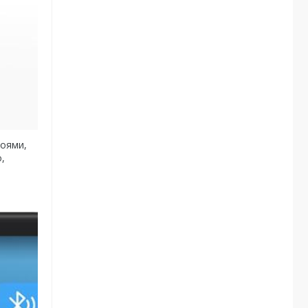
роями,
,