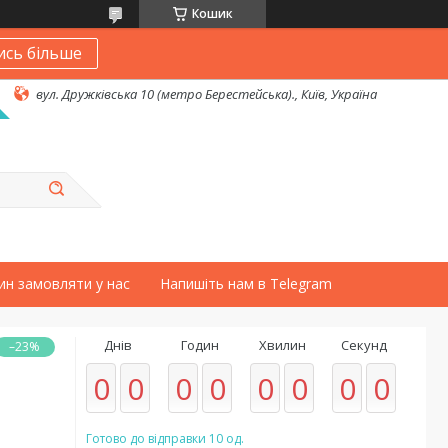
Кошик
ись більше
вул. Дружківська 10 (метро Берестейська)., Київ, Україна
ин замовляти у нас
Напишіть нам в Telegram
Днів
Годин
Хвилин
Секунд
–23%
0
0
0
0
0
0
0
0
Готово до відправки 10 од.