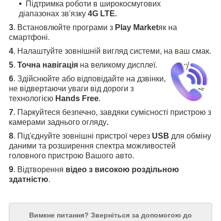
Підтримка роботи в широкосмугових
діапазонах зв'язку
4G LTE.
3
.
Встановлюйте програми з
Play Market
як на
смартфоні.
4
.
Налаштуйте зовнішній вигляд системи, на ваш смак.
5
.
Точна навігація
на великому дисплеї
.
6
.
Здійснюйте або відповідайте на дзвінки,
не відвертаючи уваги від дороги з
технологією
Hands Free
.
7
. Паркуйтеся безпечно, завдяки сумісності пристрою з
камерами заднього огляду
.
8
. Під'єднуйте зовнішні пристрої через
USB
для обміну
даними та розширення спектра можливостей
головного пристрою Вашого авто.
9
. Відтворення
відео з високою роздільною
здатністю
.
Вимкне питання?
Зверніться за допомогою до