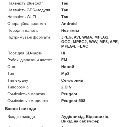
Наявність Bluetooth
Так
Наявність GPS-модуля
Так
Наявність Wi-Fi
Так
Операційна система
Android
Передня панель
Незнімна
Підтримувані формати
JPEG, AVI, WMA, MPEG1,
OGG, MPEG2, WAV, MP3, APE,
MPEG4, FLAC
Порт для SD-карти
Ні
Робочі діапазони частот
FM
Стан
Новий
Тип
Mp3
Тип екрану
Сенсорний
Типорозмір
2 DIN
Сумісність з маркою
Peugeot
Сумісність з моделлю
Peugeot 508
Входи і виходи
Входи і виходи
Аудіовихід, Відеовихід,
Вихід на сабвуфер