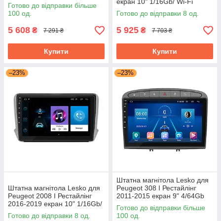
Grey/Wi-Fi Optima GPS
екран 10" 1/16Gb/ Wi-Fi
Готово до відправки більше
Android
Optima GPS Android Пожо
100 од.
Готово до відправки 8 од.
5 608
5 925
₴
₴
7 291 ₴
7 703 ₴
Купити
Купити
–23%
–23%
Штатна магнітола Lesko для
Штатна магнітола Lesko для
Peugeot 308 I Рестайлінг
Peugeot 2008 I Рестайлінг
2011-2015 екран 9" 4/64Gb
2016-2019 екран 10" 1/16Gb/
Grey/4G/ Wi-Fi/CarPlay Top
Готово до відправки більше
Wi-Fi Optima GPS Android
GPS
Готово до відправки 8 од.
100 од.