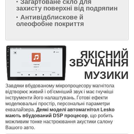
Загартоване скло для
захисту поверхні від подряпин
Антивідблискове й
олеофобне покриття
ЯКІСНИЙ
ЗВУЧАННЯ
МУЗИКИ
Завдяки вбудованому мікропроцесору магнітола
відтворює живий і об'ємніший звук і має гнучкіші
інструменти його налаштувань. Готові ефекти
моделювальні простір, персональні параметри
еквалайзера.
Деякі моделі автомагнітол Lesko
мають вбудований DSP процесор
, що робить
можливим тонке настроювання акустики салону
Вашого авто.