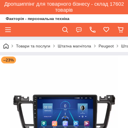
Дропшиппінг для товарного бізнесу - склад 17602
товарів
Факторія - персональна техніка
Товари та послуги
Штатна магнітола
Peugeot
Шта
–23%