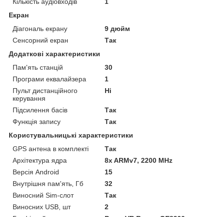
Кількість аудіовходів
1
Екран
Діагональ екрану
9 дюйм
Сенсорний екран
Так
Додаткові характеристики
Пам'ять станцій
30
Програми еквалайзера
1
Пульт дистанційного
Ні
керування
Підсилення басів
Так
Функція запису
Так
Користувальницькі характеристики
GPS антена в комплекті
Так
Архітектура ядра
8x ARMv7, 2200 MHz
Версія Android
15
Внутрішня пам'ять, Гб
32
Виносний Sim-слот
Так
Виносних USB, шт
2