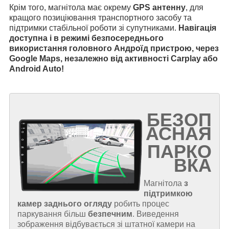
Крім того, магнітола має окрему
GPS антенну
, для
кращого позиціювання транспортного засобу та
підтримки стабільної роботи зі супутниками.
Навігація
доступна і в режимі безпосереднього
використання головного Андроїд пристрою, через
Google Maps, незалежно від активності Carplay або
Android Auto!
БЕЗОП
АСНАЯ
ПАРКО
ВКА
Магнітола
з
підтримкою
камер заднього огляду
робить процес
паркування більш
безпечним
. Виведення
зображення відбувається зі штатної камери на