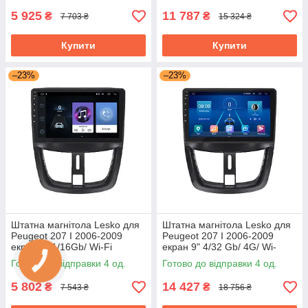
5 925
11 787
₴
₴
7 703 ₴
15 324 ₴
Купити
Купити
–23%
–23%
Штатна магнітола Lesko для
Штатна магнітола Lesko для
Peugeot 207 I 2006-2009
Peugeot 207 I 2006-2009
екран 9" 1/16Gb/ Wi-Fi
екран 9" 4/32 Gb/ 4G/ Wi-
Optima GPS Android Пожо
Fi/CarPlay Top GPS Android
Готово до відправки 4 од.
Готово до відправки 4 од.
5 802
14 427
₴
₴
7 543 ₴
18 756 ₴