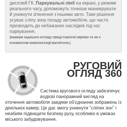
дисплей ГК.
Паркувальні лінії
на екрані, у режимі
реального часу, допоможуть точніше маневрувати
й уникнути зіткнення з іншими авто. Таке рішення
усуває сліпу зону позаду автомобіля, що часто
призводить до небажаних наслідків під час
паркування.
(
камери заднього огляду представлені окремо та не є
елементом комплектації магнітоли.
)
РУГОВИЙ
ОГЛЯД 360
Система кругового огляду забезпечує
водієві панорамний вигляд на
оточення автомобіля завдяки об'єднанню зображень із
декількох камер. Це дає змогу уникнути "сліпих зон" і
неабияк підвищити безпеку руху, особливо в умовах
міського забудовування.