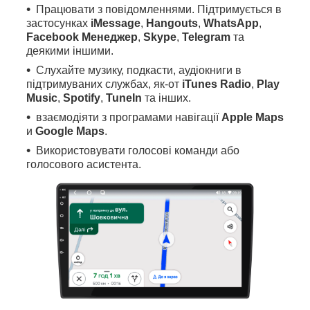
Працювати з повідомленнями. Підтримується в
застосунках
iMessage
,
Hangouts
,
WhatsApp
,
Facebook Менеджер
,
Skype
,
Telegram
та
деякими іншими.
Слухайте музику, подкасти, аудіокниги в
підтримуваних службах, як-от
iTunes Radio
,
Play
Music
,
Spotify
,
TuneIn
та інших.
взаємодіяти з програмами навігації
Apple Maps
и
Google Maps
.
Використовувати голосові команди або
голосового асистента.