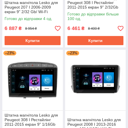
Штатна магнітола Lesko для
Peugeot 308 I Рестайлінг
Peugeot 207 I 2006-2009
2011-2015 екран 9" 2/32Gb
екран 9" 2/32 Gb/ Wi-Fi
Grey/Wi-Fi Optima GPS
Готово до відправки більше
Optima GPS Android Пожо
Android
Готово до відправки 4 од.
100 од.
6 887
6 461
₴
₴
8 954 ₴
8 400 ₴
Купити
Купити
–23%
–23%
Штатна магнітола Lesko для
Peugeot 308 I Рестайлінг
Штатна магнітола Lesko для
2011-2015 екран 9" 1/16Gb
Peugeot 2008 I 2013-2016