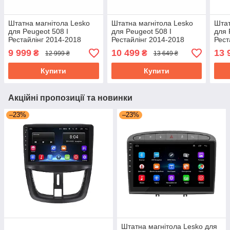
Штатна магнітола Lesko
Штатна магнітола Lesko
Штат
для Peugeot 508 I
для Peugeot 508 I
для 
Рестайлінг 2014-2018
Рестайлінг 2014-2018
Рест
екран 9" 4/32Gb 4G Wi-Fi
екран 9" 4/64Gb 4G Wi-Fi
екра
9 999
10 499
13 
₴
₴
12 999 ₴
13 649 ₴
GPS Top Пежо
GPS Top Пежо
GPS
Купити
Купити
Акційні пропозиції та новинки
–23%
–23%
Штатна магнітола Lesko для