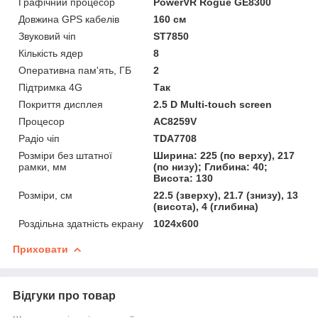
Графічний процесор
PowerVR Rogue GE8300
Довжина GPS кабелів
160 см
Звуковий чіп
ST7850
Кількість ядер
8
Оперативна пам'ять, ГБ
2
Підтримка 4G
Так
Покриття дисплея
2.5 D Multi-touch screen
Процесор
AC8259V
Радіо чіп
TDA7708
Розміри без штатної
Ширина: 225 (по верху), 217
рамки, мм
(по низу); Глибина: 40;
Висота: 130
Розміри, см
22.5 (зверху), 21.7 (знизу), 13
(висота), 4 (глибина)
Роздільна здатність екрану
1024х600
Приховати
Відгуки про товар