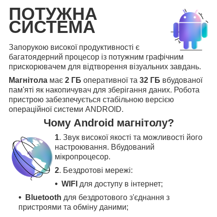
ПОТУЖНА
СИСТЕМА
Запорукою високої продуктивності є
багатоядерний процесор із потужним графічним
прискорювачем для відтворення візуальних завдань.
Магнітола
має
2 ГБ
оперативної та
32 ГБ
вбудованої
пам'яті як накопичувач для зберігання даних. Робота
пристрою забезпечується стабільною версією
операційної системи ANDROID.
Чому Android магнітолу?
1
. Звук високої якості та можливості його
настроювання. Вбудований
мікропроцесор.
2
. Бездротові мережі:
WIFI
для доступу в інтернет;
Bluetooth
для бездротового з'єднання з
пристроями та обміну даними;