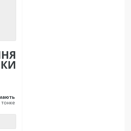
ННЯ
ИКИ
 мають
 тонке