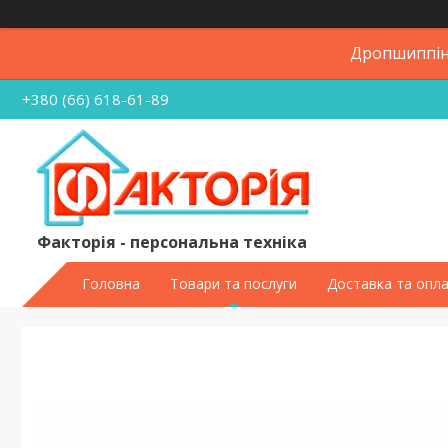
Дропшиппінг
+380 (66) 618-61-89
Факторія - персональна техніка
Головна
Товари та послуги
Доставка та опл