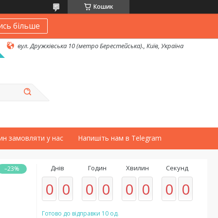
Кошик
ись більше
вул. Дружківська 10 (метро Берестейська)., Київ, Україна
ин замовляти у нас
Напишіть нам в Telegram
Днів
Годин
Хвилин
Секунд
–23%
0
0
0
0
0
0
0
0
Готово до відправки 10 од.