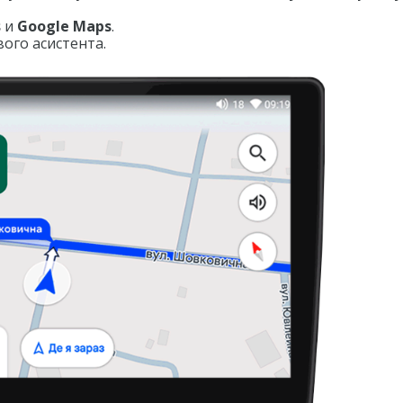
s
и
Google Maps
.
ого асистента.