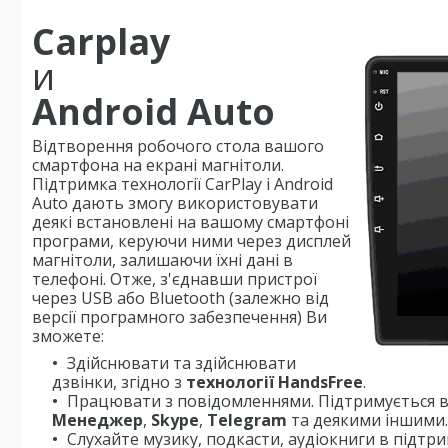
Carplay
и
Android Auto
Відтворення робочого стола вашого
смартфона на екрані магнітоли.
Підтримка технології CarPlay і Android
Auto дають змогу використовувати
деякі встановлені на вашому смартфоні
програми, керуючи ними через дисплей
магнітоли, залишаючи їхні дані в
телефоні. Отже, з'єднавши пристрої
через USB або Bluetooth (залежно від
версії програмного забезпечення) Ви
зможете:
Здійснювати та здійснювати
дзвінки, згідно з
технології HandsFree
.
Працювати з повідомленнями. Підтримується в
Менеджер
,
Skype
,
Telegram
та деякими іншими.
Слухайте музику, подкасти, аудіокниги в підтр