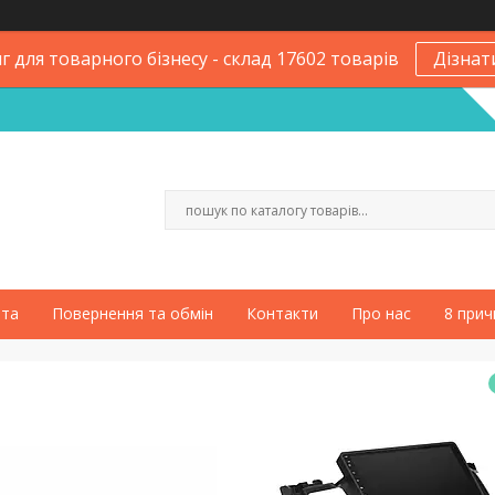
 для товарного бізнесу - склад 17602 товарів
Дізнат
ата
Повернення та обмін
Контакти
Про нас
8 прич