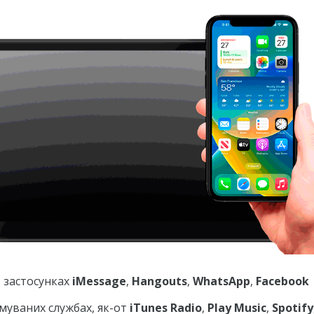
 застосунках
iMessage
,
Hangouts
,
WhatsApp
,
Facebook
имуваних службах, як-от
iTunes Radio
,
Play Music
,
Spotify