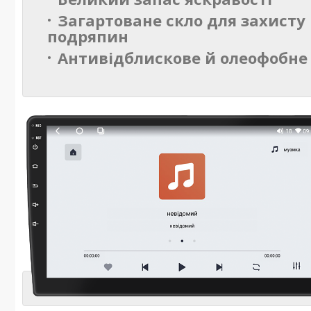
Загартоване скло для захисту 
подряпин
Антивідблискове й олеофобне