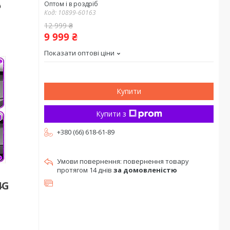
Оптом і в роздріб
Код:
10899-60163
12 999 ₴
9 999 ₴
Показати оптові ціни
Купити
Купити з
+380 (66) 618-61-89
повернення товару
протягом 14 днів
за домовленістю
4G