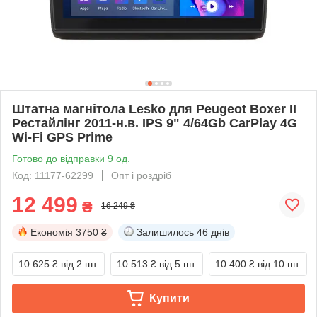
Штатна магнітола Lesko для Peugeot Boxer II
Рестайлінг 2011-н.в. IPS 9" 4/64Gb CarPlay 4G
Wi-Fi GPS Prime
Готово до відправки 9 од.
Код: 11177-62299
Опт і роздріб
12 499
₴
16 249 ₴
Економія
3750 ₴
Залишилось
46 днів
10 625 ₴
від 2 шт.
10 513 ₴
від 5 шт.
10 400 ₴
від 10 шт.
Купити