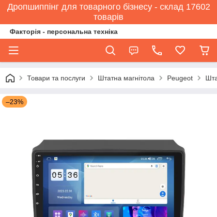
Дропшиппінг для товарного бізнесу - склад 17602
товарів
Факторія - персональна техніка
Товари та послуги
Штатна магнітола
Peugeot
Шта
–23%