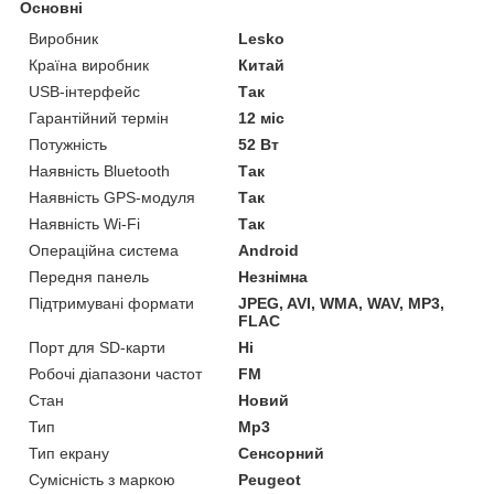
Основні
Виробник
Lesko
Країна виробник
Китай
USB-інтерфейс
Так
Гарантійний термін
12 міс
Потужність
52 Вт
Наявність Bluetooth
Так
Наявність GPS-модуля
Так
Наявність Wi-Fi
Так
Операційна система
Android
Передня панель
Незнімна
Підтримувані формати
JPEG, AVI, WMA, WAV, MP3,
FLAC
Порт для SD-карти
Ні
Робочі діапазони частот
FM
Стан
Новий
Тип
Mp3
Тип екрану
Сенсорний
Сумісність з маркою
Peugeot