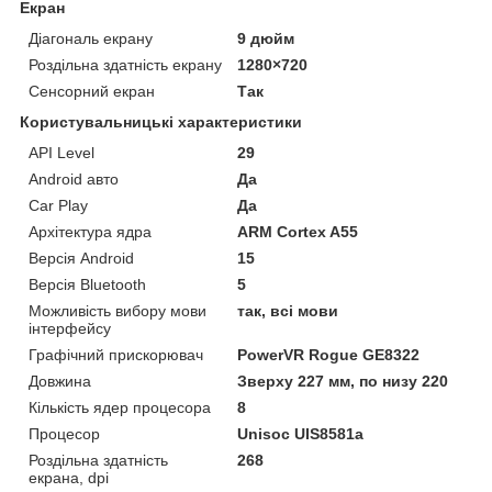
Екран
Діагональ екрану
9 дюйм
Роздільна здатність екрану
1280×720
Сенсорний екран
Так
Користувальницькі характеристики
API Level
29
Android авто
Да
Car Play
Да
Архітектура ядра
ARM Cortex A55
Версія Android
15
Версія Bluetooth
5
Можливість вибору мови
так, всі мови
інтерфейсу
Графічний прискорювач
PowerVR Rogue GE8322
Довжина
Зверху 227 мм, по низу 220
Кількість ядер процесора
8
Процесор
Unisoc UIS8581a
Роздільна здатність
268
екрана, dpi