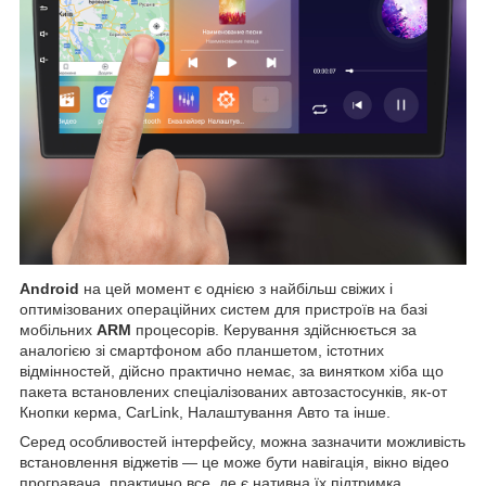
Android
на цей момент є однією з найбільш свіжих і
оптимізованих операційних систем для пристроїв на базі
мобільних
ARM
процесорів. Керування здійснюється за
аналогією зі смартфоном або планшетом, істотних
відмінностей, дійсно практично немає, за винятком хіба що
пакета встановлених спеціалізованих автозастосунків, як-от
Кнопки керма, CarLink, Налаштування Авто та інше.
Серед особливостей інтерфейсу, можна зазначити можливість
встановлення віджетів — це може бути навігація, вікно відео
програвача, практично все, де є нативна їх підтримка,