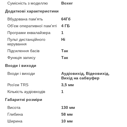
Сумісність з моделлю
Boxer
Додаткові характеристики
Вбудована пам'ять
64Гб
Об'єм оперативної пам'яті
4 ГБ
Програми еквалайзера
1
Пульт дистанційного
Ні
керування
Підсилення басів
Так
Функція запису
Так
Входи і виходи
Входи і виходи
Аудіовихід, Відеовихід,
Вихід на сабвуфер
Роз'єм TRS
3,5 мм
Кількість аудіовходів
1
Габаритні розміри
Висота
130 мм
Глибина
58 мм
Ширина
10 мм