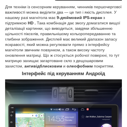
Для техніки із сенсорним керуванням, чинників першочергової
важливості можна виділити два — це тип і якість дисплея. У
нашому разі магнітола має
9-дюймовий IPS-екран
з
підтримкою
HD
.
Така комбінація дає змогу домагатися вищої
деталізації картинки, що виводиться, завдяки збільшенню
щільності пікселів, правильнішому кольоропередаванню та
глибини зображення. Дисплей має великий діапазон запасу
яскравості, який можна регулювати прямо з інтерфейсу
магнітоли звичним повзунком, а також високу частоту
оновлення матриці. Що ж стосується робочої поверхні, то тут
матрицю захищає загартоване скло з дещошаровим
захистом,
антивідблисковим
и
олеофобним
покриттям.
Інтерфейс під керуванням Андроїд