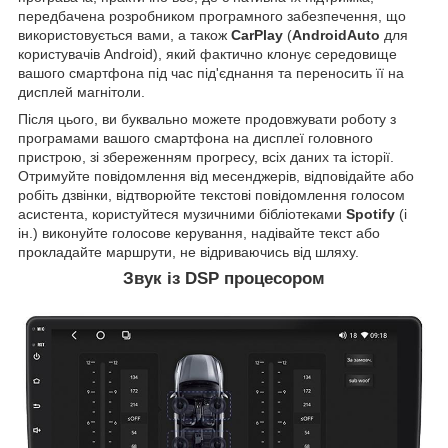
передбачена розробником програмного забезпечення, що
використовується вами, а також
CarPlay
(
AndroidAuto
для
користувачів Android), який фактично клонує середовище
вашого смартфона під час під'єднання та переносить її на
дисплей магнітоли.
Після цього, ви буквально можете продовжувати роботу з
програмами вашого смартфона на дисплеї головного
пристрою, зі збереженням прогресу, всіх даних та історії.
Отримуйте повідомлення від месенджерів, відповідайте або
робіть дзвінки, відтворюйте текстові повідомлення голосом
асистента, користуйтеся музичними бібліотеками
Spotify
(і
ін.) виконуйте голосове керування, надівайте текст або
прокладайте маршрути, не відриваючись від шляху.
Звук із DSP процесором