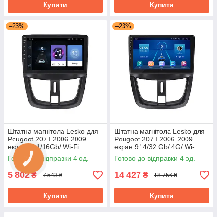
Купити
Купити
–23%
–23%
Штатна магнітола Lesko для
Штатна магнітола Lesko для
Peugeot 207 I 2006-2009
Peugeot 207 I 2006-2009
екран 9" 1/16Gb/ Wi-Fi
екран 9" 4/32 Gb/ 4G/ Wi-
Optima GPS Android Пожо
Fi/CarPlay Top GPS Android
Готово до відправки 4 од.
Готово до відправки 4 од.
5 802
14 427
₴
₴
7 543 ₴
18 756 ₴
Купити
Купити