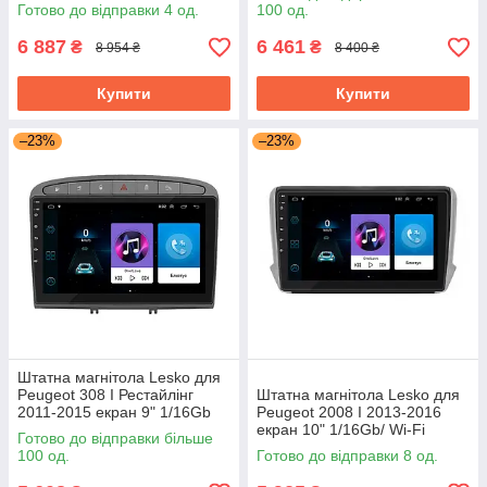
Optima GPS Android Пожо
Android
Готово до відправки 4 од.
100 од.
6 887
6 461
₴
₴
8 954 ₴
8 400 ₴
Купити
Купити
–23%
–23%
Штатна магнітола Lesko для
Peugeot 308 I Рестайлінг
Штатна магнітола Lesko для
2011-2015 екран 9" 1/16Gb
Peugeot 2008 I 2013-2016
Grey/Wi-Fi Optima GPS
екран 10" 1/16Gb/ Wi-Fi
Готово до відправки більше
Android
Optima GPS Android Пожо
100 од.
Готово до відправки 8 од.