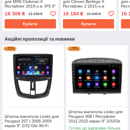
для MINI Clubman II
для Citroen Berlingo II
для 
Рестайлінг 2019-н.в. IPS 9"
Рестайлінг 2 2015-н.в.
Рест
4/64Gb CarPlay 4G Wi-Fi
6/128Gb 4G Wi-Fi GPS Top
екра
16 306
16 184
16 
₴
₴
21 198 ₴
21 040 ₴
GPS Prime
GPS
Купити
Купити
Акційні пропозиції та новинки
–23%
–23%
Штатна магнітола Lesko для
Штатна магнітола Lesko для
Peugeot 308 I Рестайлінг
Peugeot 207 I 2006-2009
2011-2015 екран 9" 2/32Gb
екран 9" 2/32 Gb/ Wi-Fi
Grey/Wi-Fi Optima GPS
Готово до відправки більше