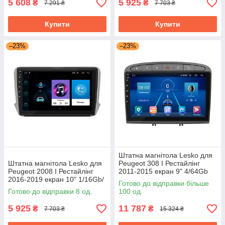
5 608
5 925
₴
₴
7 291 ₴
7 703 ₴
Купити
Купити
–23%
–23%
Штатна магнітола Lesko для
Штатна магнітола Lesko для
Peugeot 308 I Рестайлінг
Peugeot 2008 I Рестайлінг
2011-2015 екран 9" 4/64Gb
2016-2019 екран 10" 1/16Gb/
Grey/4G/ Wi-Fi/CarPlay Top
Готово до відправки більше
Wi-Fi Optima GPS Android
GPS
Готово до відправки 8 од.
100 од.
5 925
11 787
₴
₴
7 703 ₴
15 324 ₴