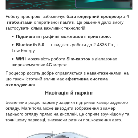
Роботу пристрою, забезпечує
багатоядерний процесор
з
4
гігабайтами
оперативної пам'яті. Це рішення дало змогу
застосувати кілька важливих технологій:
Підвищити графічні можливості пристрою.
Bluetooth 5.0
— швидкість роботи до 2.4835 Ггц +
Low Energy.
Wifi
і можливість роботи
Sim-карток
в діапазонах
широкосмугових
4G
мереж.
Процесор досить добре справляється з навантаженнями, на
що також істотний вплив має
ефективна система
охолодження
.
Навігація й паркінг
Безпечний роцес паркінгу завдяки підтримці камер заднього
огляду. Магнітола може виводити зображення з камер
заднього огляду прямо на дисплей, це сприяє зручнішому та
точнішому парковці, знижуючи ризики пошкодження авто.