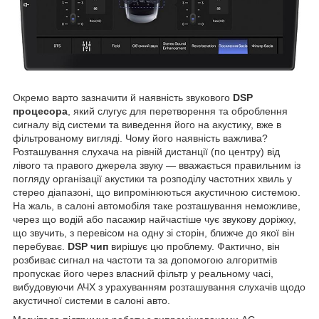
Окремо варто зазначити й наявність звукового
DSP
процесора
, який слугує для перетворення та оброблення
сигналу від системи та виведення його на акустику, вже в
фільтрованому вигляді. Чому його наявність важлива?
Розташування слухача на рівній дистанції (по центру) від
лівого та правого джерела звуку — вважається правильним із
погляду організації акустики та розподілу частотних хвиль у
стерео діапазоні, що випромінюються акустичною системою.
На жаль, в салоні автомобіля таке розташування неможливе,
через що водій або пасажир найчастіше чує звукову доріжку,
що звучить, з перевісом на одну зі сторін, ближче до якої він
перебуває.
DSP чип
вирішує цю проблему. Фактично, він
розбиває сигнал на частоти та за допомогою алгоритмів
пропускає його через власний фільтр у реальному часі,
вибудовуючи АЧХ з урахуванням розташування слухачів щодо
акустичної системи в салоні авто.