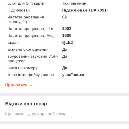
Слот для Sim карти
так, знімний
Підсилювач
Підсилювач TDA 7851l
Частота оновлення
62
екрану, Гц
Частота процесора, ГГц
2002
Частота процесора, Мгц
1600
Екран
QLED
активне охолодження
Да
вбудований звуковий DSP-
Да
процесор
вихід на камеру
Да
мова інтерфейсу типово
українська
Приховати
Відгуки про товар
Ще немає відгуків про цей товар