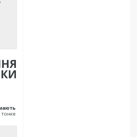
ННЯ
ИКИ
 мають
 тонке