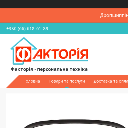
Дропшиппінг
+380 (66) 618-61-89
Факторія - персональна техніка
Головна
Товари та послуги
Доставка та опл