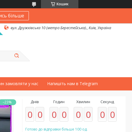
Кошик
ись більше
вул. Дружківська 10 (метро Берестейська)., Київ, Україна
ин замовляти у нас
Напишіть нам в Telegram
Днів
Годин
Хвилин
Секунд
–23%
0
0
0
0
0
0
0
0
Готово до відправки більше 100 од.