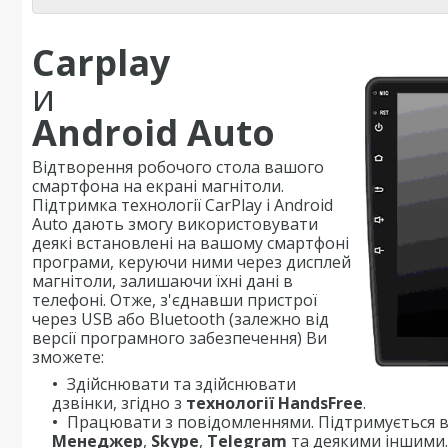
Carplay
и
Android Auto
Відтворення робочого стола вашого
смартфона на екрані магнітоли.
Підтримка технології CarPlay і Android
Auto дають змогу використовувати
деякі встановлені на вашому смартфоні
програми, керуючи ними через дисплей
магнітоли, залишаючи їхні дані в
телефоні. Отже, з'єднавши пристрої
через USB або Bluetooth (залежно від
версії програмного забезпечення) Ви
зможете:
Здійснювати та здійснювати
дзвінки, згідно з
технології HandsFree
.
Працювати з повідомленнями. Підтримується в
Менеджер
,
Skype
,
Telegram
та деякими іншими.