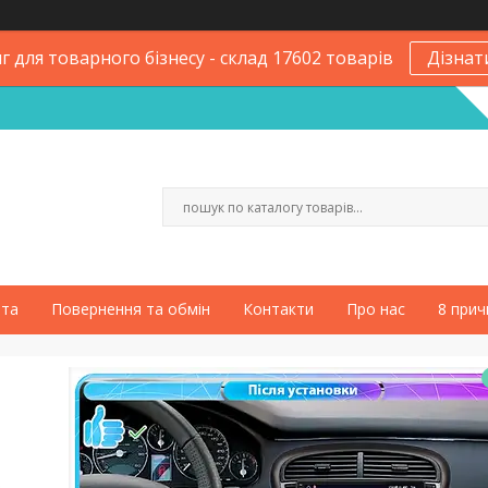
 для товарного бізнесу - склад 17602 товарів
Дізнат
ата
Повернення та обмін
Контакти
Про нас
8 прич