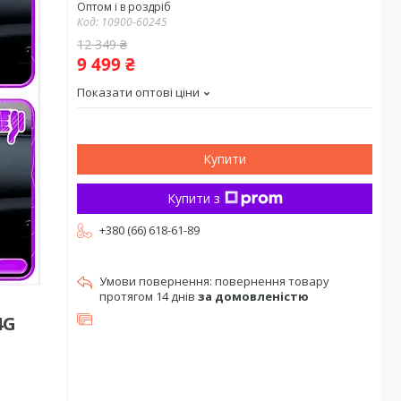
Оптом і в роздріб
Код:
10900-60245
12 349 ₴
9 499 ₴
Показати оптові ціни
Купити
Купити з
+380 (66) 618-61-89
повернення товару
протягом 14 днів
за домовленістю
4G