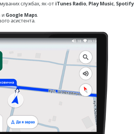
имуваних службах, як-от
iTunes Radio
,
Play Music
,
Spotify
s
и
Google Maps
.
ого асистента.