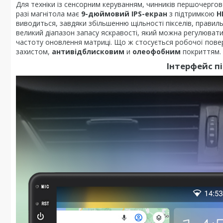
Для техніки із сенсорним керуванням, чинників першочергов
разі магнітола має
9-дюймовий IPS-екран
з підтримкою
H
виводиться, завдяки збільшенню щільності пікселів, прав
великий діапазон запасу яскравості, який можна регулюват
частоту оновлення матриці. Що ж стосується робочої пове
захистом,
антивідблисковим
и
олеофобним
покриттям.
Інтерфейс п