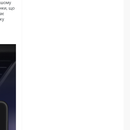
нашому
инки, що
ає
ку