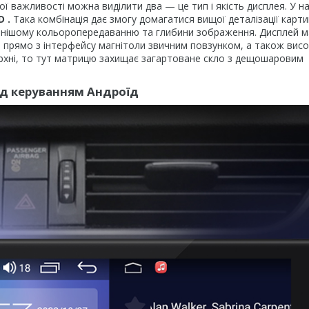
ої важливості можна виділити два — це тип і якість дисплея. У 
D
.
Така комбінація дає змогу домагатися вищої деталізації карт
ильнішому кольоропередаванню та глибини зображення. Дисплей м
и прямо з інтерфейсу магнітоли звичним повзунком, а також висо
рхні, то тут матрицю захищає загартоване скло з дещошаровим
ід керуванням Андроїд