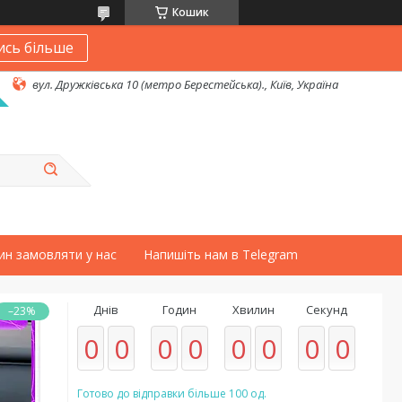
Кошик
ись більше
вул. Дружківська 10 (метро Берестейська)., Київ, Україна
ин замовляти у нас
Напишіть нам в Telegram
Днів
Годин
Хвилин
Секунд
–23%
0
0
0
0
0
0
0
0
Готово до відправки більше 100 од.