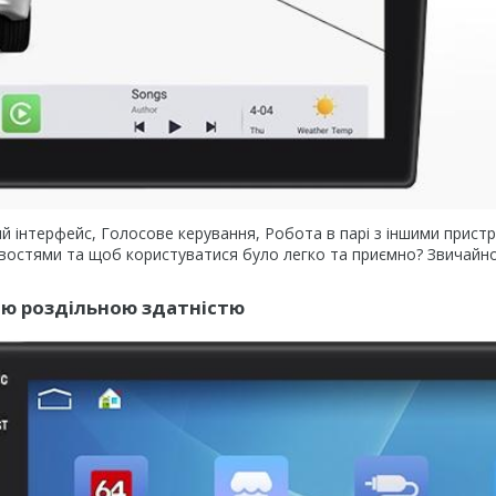
чний інтерфейс, Голосове керування, Робота в парі з іншими прист
ивостями та щоб користуватися було легко та приємно? Звичайно
кою роздільною здатністю