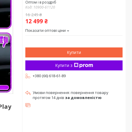
Оптом і в роздріб
Код:
10900-61120
16 249 ₴
12 499 ₴
Показати оптові ціни
Купити
Купити з
+380 (66) 618-61-89
повернення товару
протягом 14 днів
за домовленістю
Play