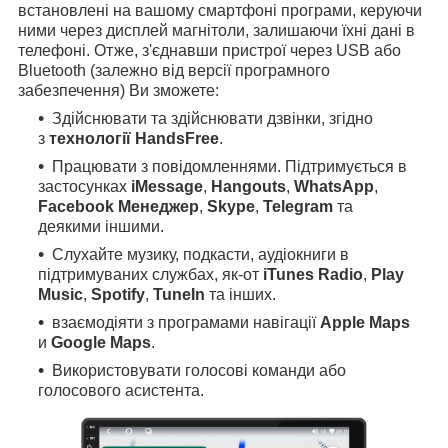
встановлені на вашому смартфоні програми, керуючи
ними через дисплей магнітоли, залишаючи їхні дані в
телефоні. Отже, з'єднавши пристрої через USB або
Bluetooth (залежно від версії програмного
забезпечення) Ви зможете:
Здійснювати та здійснювати дзвінки, згідно
з
технології HandsFree
.
Працювати з повідомленнями. Підтримується в
застосунках
iMessage
,
Hangouts
,
WhatsApp
,
Facebook Менеджер
,
Skype
,
Telegram
та
деякими іншими.
Слухайте музику, подкасти, аудіокниги в
підтримуваних службах, як-от
iTunes Radio
,
Play
Music
,
Spotify
,
TuneIn
та інших.
взаємодіяти з програмами навігації
Apple Maps
и
Google Maps
.
Використовувати голосові команди або
голосового асистента.