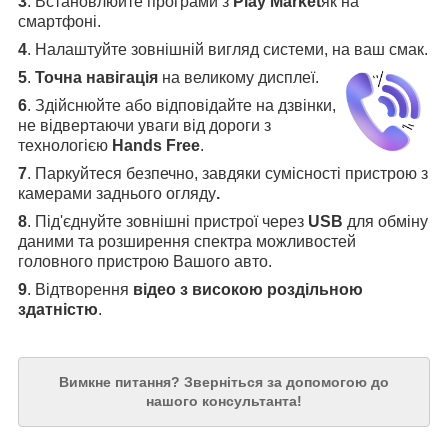
3
.
Встановлюйте програми з
Play Market
як на
смартфоні.
4
.
Налаштуйте зовнішній вигляд системи, на ваш смак.
5
.
Точна навігація
на великому дисплеї
.
6
.
Здійснюйте або відповідайте на дзвінки,
не відвертаючи уваги від дороги з
технологією
Hands Free
.
7
. Паркуйтеся безпечно, завдяки сумісності пристрою з
камерами заднього огляду
.
8
. Під'єднуйте зовнішні пристрої через
USB
для обміну
даними та розширення спектра можливостей
головного пристрою Вашого авто.
9
. Відтворення
відео з високою роздільною
здатністю
.
Вимкне питання?
Зверніться за допомогою до
нашого консультанта!