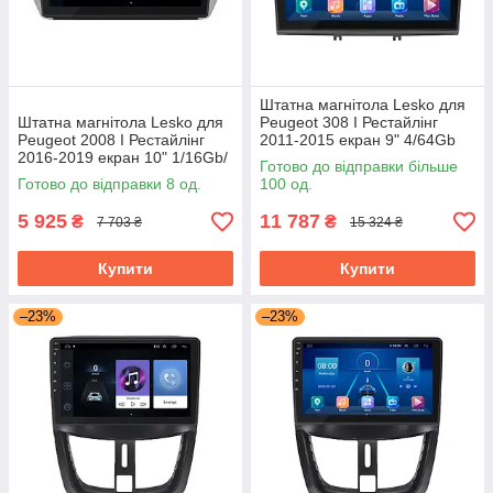
Штатна магнітола Lesko для
Штатна магнітола Lesko для
Peugeot 308 I Рестайлінг
Peugeot 2008 I Рестайлінг
2011-2015 екран 9" 4/64Gb
2016-2019 екран 10" 1/16Gb/
Grey/4G/ Wi-Fi/CarPlay Top
Готово до відправки більше
Wi-Fi Optima GPS Android
GPS
Готово до відправки 8 од.
100 од.
5 925
11 787
₴
₴
7 703 ₴
15 324 ₴
Купити
Купити
–23%
–23%