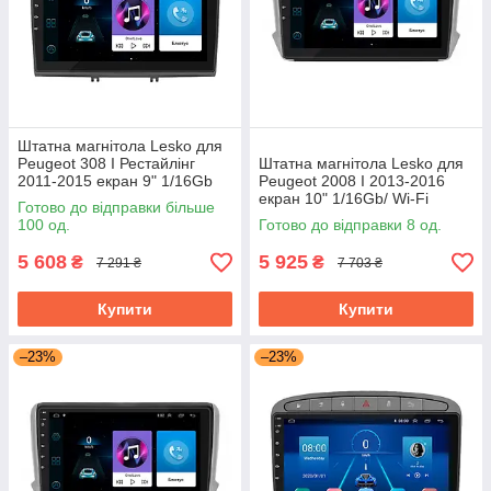
Штатна магнітола Lesko для
Peugeot 308 I Рестайлінг
Штатна магнітола Lesko для
2011-2015 екран 9" 1/16Gb
Peugeot 2008 I 2013-2016
Grey/Wi-Fi Optima GPS
екран 10" 1/16Gb/ Wi-Fi
Готово до відправки більше
Android
Optima GPS Android Пожо
100 од.
Готово до відправки 8 од.
5 608
5 925
₴
₴
7 291 ₴
7 703 ₴
Купити
Купити
–23%
–23%