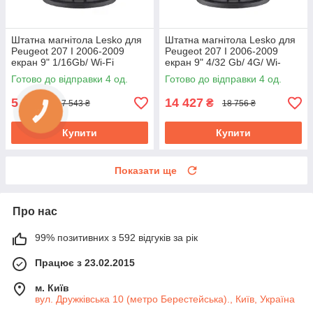
Штатна магнітола Lesko для
Штатна магнітола Lesko для
Peugeot 207 I 2006-2009
Peugeot 207 I 2006-2009
екран 9" 1/16Gb/ Wi-Fi
екран 9" 4/32 Gb/ 4G/ Wi-
Optima GPS Android Пожо
Fi/CarPlay Top GPS Android
Готово до відправки 4 од.
Готово до відправки 4 од.
5 802
14 427
₴
₴
7 543 ₴
18 756 ₴
Купити
Купити
Показати ще
Про нас
99% позитивних з 592 відгуків за рік
Працює з 23.02.2015
м. Київ
вул. Дружківська 10 (метро Берестейська)., Київ, Україна