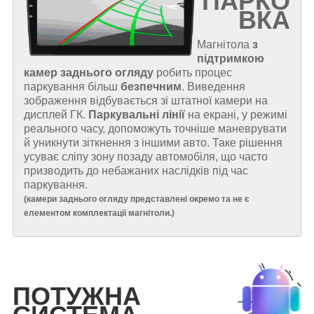
ПАРКО
ВКА
Магнітола
з
підтримкою
камер заднього огляду
робить процес
паркування більш
безпечним
. Виведення
зображення відбувається зі штатної камери на
дисплей ГК.
Паркувальні лінії
на екрані, у режимі
реального часу, допоможуть точніше маневрувати
й уникнути зіткнення з іншими авто. Таке рішення
усуває сліпу зону позаду автомобіля, що часто
призводить до небажаних наслідків під час
паркування.
(
камери заднього огляду представлені окремо та не є
елементом комплектації магнітоли.
)
ПОТУЖНА