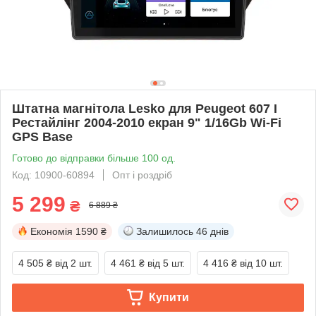
Штатна магнітола Lesko для Peugeot 607 I
Рестайлінг 2004-2010 екран 9" 1/16Gb Wi-Fi
GPS Base
Готово до відправки більше 100 од.
Код: 10900-60894
Опт і роздріб
5 299
₴
6 889 ₴
Економія
1590 ₴
Залишилось
46 днів
4 505 ₴
від 2 шт.
4 461 ₴
від 5 шт.
4 416 ₴
від 10 шт.
Купити