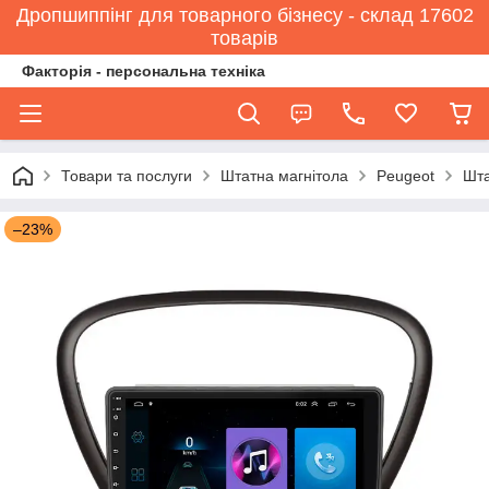
Дропшиппінг для товарного бізнесу - склад 17602
товарів
Факторія - персональна техніка
Товари та послуги
Штатна магнітола
Peugeot
Шта
–23%