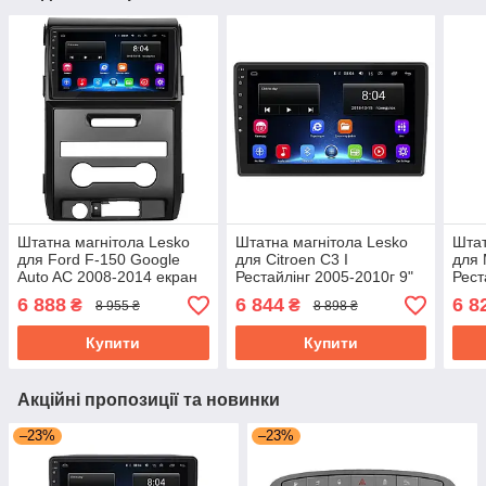
Штатна магнітола Lesko
Штатна магнітола Lesko
Штат
для Ford F-150 Google
для Citroen C3 I
для 
Auto AC 2008-2014 екран
Рестайлінг 2005-2010г 9"
Рест
9" 2/32Gb Wi-Fi GPS Base
2/32Gb Wi-Fi Base GPS
екра
6 888
6 844
6 8
₴
₴
8 955 ₴
8 898 ₴
Форд
Android
GPS
Купити
Купити
Акційні пропозиції та новинки
–23%
–23%