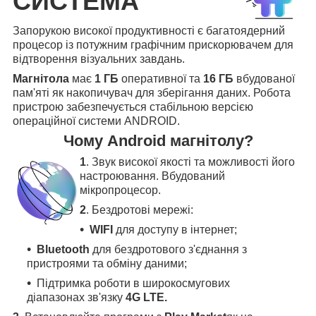
СИСТЕМА
Запорукою високої продуктивності є багатоядерний
процесор із потужним графічним прискорювачем для
відтворення візуальних завдань.
Магнітола
має
1 ГБ
оперативної та
16 ГБ
вбудованої
пам'яті як накопичувач для зберігання даних. Робота
пристрою забезпечується стабільною версією
операційної системи ANDROID.
Чому Android магнітолу?
1
. Звук високої якості та можливості його
настроювання. Вбудований
мікропроцесор.
2
. Бездротові мережі:
WIFI
для доступу в інтернет;
Bluetooth
для бездротового з'єднання з
пристроями та обміну даними;
Підтримка роботи в широкосмугових
діапазонах зв'язку
4G LTE.