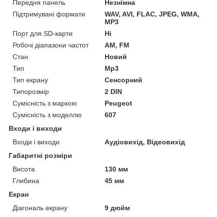
Передня панель
Незнімна
Підтримувані формати
WAV, AVI, FLAC, JPEG, WMA,
MP3
Порт для SD-карти
Ні
Робочі діапазони частот
AM, FM
Стан
Новий
Тип
Mp3
Тип екрану
Сенсорний
Типорозмір
2 DIN
Сумісність з маркою
Peugeot
Сумісність з моделлю
607
Входи і виходи
Входи і виходи
Аудіовихід, Відеовихід
Габаритні розміри
Висота
130 мм
Глибина
45 мм
Екран
Діагональ екрану
9 дюйм