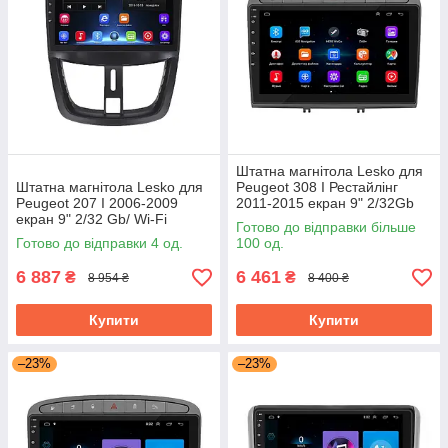
Штатна магнітола Lesko для
Штатна магнітола Lesko для
Peugeot 308 I Рестайлінг
Peugeot 207 I 2006-2009
2011-2015 екран 9" 2/32Gb
екран 9" 2/32 Gb/ Wi-Fi
Grey/Wi-Fi Optima GPS
Готово до відправки більше
Optima GPS Android Пожо
Android
Готово до відправки 4 од.
100 од.
6 887
6 461
₴
₴
8 954 ₴
8 400 ₴
Купити
Купити
–23%
–23%