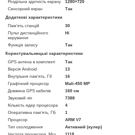
Роздільна здатність екрану
1280×720
Сенсорний екран
Так
Додаткові характеристики
Пам'ять станцій
30
Пульт дистанційного
Ні
керування
Функція запису
Так
Користувальницькі характеристики
GPS антена в комплекті
Так
Версія Android
13
Внутрішня пам'ять, Гб
16
Графічний процесор
Mali-450 MP
Довжина GPS кабелів
160 см
Звуковий чіп
7388
Кількість ядер процесора
4
Оперативна пам'ять, ГБ
1
Процесор
ARM V7
Тип охолодження
Активний (кулер)
Частота процесора, Мгц
1118