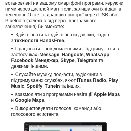
встановлені на вашому смартфоні програми, керуючи
ними через дисплей магнітоли, залишаючи їхні дані в
телефоні. Отже, з'єднавши пристрої через USB або
Bluetooth (залежно від версії програмного
забезпечення) Ви зможете:
Здійснювати та здійснювати дзвінки, згідно
з
технології HandsFree
.
Працювати з повідомленнями. Підтримується в
застосунках
iMessage
,
Hangouts
,
WhatsApp
,
Facebook Менеджер
,
Skype
,
Telegram
та
деякими іншими.
Слухайте музику, подкасти, аудіокниги в
підтримуваних службах, як-от
iTunes Radio
,
Play
Music
,
Spotify
,
TuneIn
та інших.
взаємодіяти з програмами навігації
Apple Maps
и
Google Maps
.
Використовувати голосові команди або
голосового асистента.