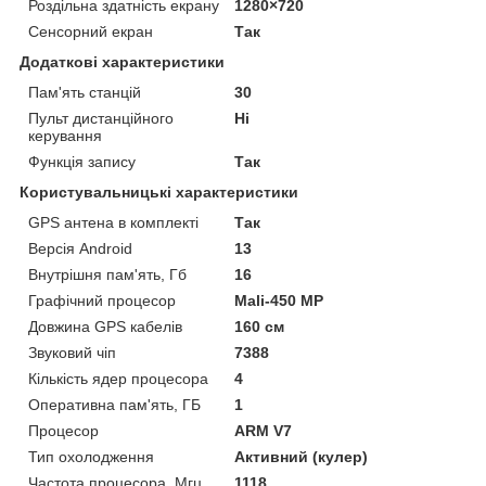
Роздільна здатність екрану
1280×720
Сенсорний екран
Так
Додаткові характеристики
Пам'ять станцій
30
Пульт дистанційного
Ні
керування
Функція запису
Так
Користувальницькі характеристики
GPS антена в комплекті
Так
Версія Android
13
Внутрішня пам'ять, Гб
16
Графічний процесор
Mali-450 MP
Довжина GPS кабелів
160 см
Звуковий чіп
7388
Кількість ядер процесора
4
Оперативна пам'ять, ГБ
1
Процесор
ARM V7
Тип охолодження
Активний (кулер)
Частота процесора, Мгц
1118