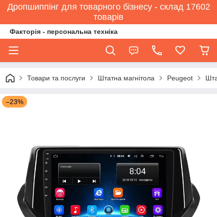
Дропшиппінг для товарного бізнесу - склад 17602
товарів
Факторія - персональна техніка
Товари та послуги
Штатна магнітола
Peugeot
Шта
–23%