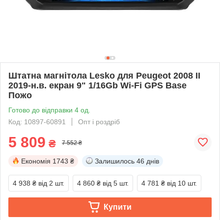
Штатна магнітола Lesko для Peugeot 2008 II
2019-н.в. екран 9" 1/16Gb Wi-Fi GPS Base
Пожо
Готово до відправки 4 од.
Код: 10897-60891
Опт і роздріб
5 809
₴
7 552 ₴
Економія
1743 ₴
Залишилось
46 днів
4 938 ₴
від 2 шт.
4 860 ₴
від 5 шт.
4 781 ₴
від 10 шт.
Купити