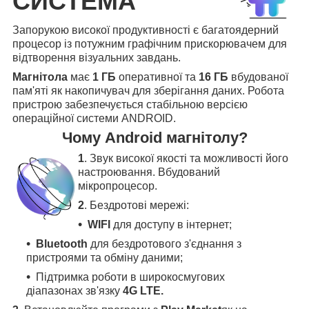
СИСТЕМА
Запорукою високої продуктивності є багатоядерний
процесор із потужним графічним прискорювачем для
відтворення візуальних завдань.
Магнітола
має
1 ГБ
оперативної та
16 ГБ
вбудованої
пам'яті як накопичувач для зберігання даних. Робота
пристрою забезпечується стабільною версією
операційної системи ANDROID.
Чому Android магнітолу?
1
. Звук високої якості та можливості його
настроювання. Вбудований
мікропроцесор.
2
. Бездротові мережі:
WIFI
для доступу в інтернет;
Bluetooth
для бездротового з'єднання з
пристроями та обміну даними;
Підтримка роботи в широкосмугових
діапазонах зв'язку
4G LTE.