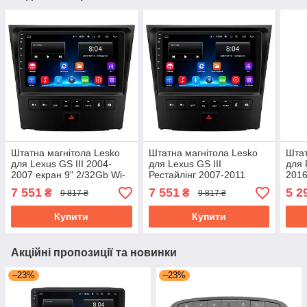
Штатна магнітола Lesko
Штатна магнітола Lesko
Штат
для Lexus GS III 2004-
для Lexus GS III
для 
2007 екран 9" 2/32Gb Wi-
Рестайлінг 2007-2011
2016
Fi GPS Base
екран 9" 2/32Gb Wi-Fi GPS
Wi-F
7 551
7 551
5 2
₴
₴
9 817 ₴
9 817 ₴
Base
Тра
Купити
Купити
Акційні пропозиції та новинки
–23%
–23%