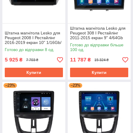
Штатна магнітола Lesko для
Штатна магнітола Lesko для
Peugeot 308 I Рестайлінг
Peugeot 2008 I Рестайлінг
2011-2015 екран 9" 4/64Gb
2016-2019 екран 10" 1/16Gb/
Grey/4G/ Wi-Fi/CarPlay Top
Готово до відправки більше
Wi-Fi Optima GPS Android
GPS
Готово до відправки 8 од.
100 од.
5 925
11 787
₴
₴
7 703 ₴
15 324 ₴
Купити
Купити
–23%
–23%