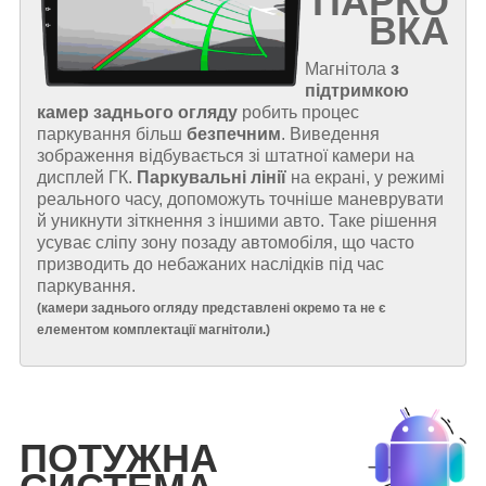
ПАРКО
ВКА
Магнітола
з
підтримкою
камер заднього огляду
робить процес
паркування більш
безпечним
. Виведення
зображення відбувається зі штатної камери на
дисплей ГК.
Паркувальні лінії
на екрані, у режимі
реального часу, допоможуть точніше маневрувати
й уникнути зіткнення з іншими авто. Таке рішення
усуває сліпу зону позаду автомобіля, що часто
призводить до небажаних наслідків під час
паркування.
(
камери заднього огляду представлені окремо та не є
елементом комплектації магнітоли.
)
ПОТУЖНА