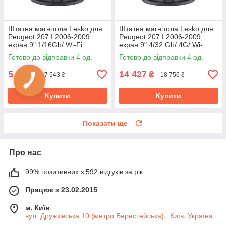
Штатна магнітола Lesko для
Штатна магнітола Lesko для
Peugeot 207 I 2006-2009
Peugeot 207 I 2006-2009
екран 9" 1/16Gb/ Wi-Fi
екран 9" 4/32 Gb/ 4G/ Wi-
Optima GPS Android Пожо
Fi/CarPlay Top GPS Android
Готово до відправки 4 од.
Готово до відправки 4 од.
5 802
14 427
₴
₴
7 543 ₴
18 756 ₴
Купити
Купити
Показати ще
Про нас
99% позитивних з 592 відгуків за рік
Працює з 23.02.2015
м. Київ
вул. Дружківська 10 (метро Берестейська)., Київ, Україна