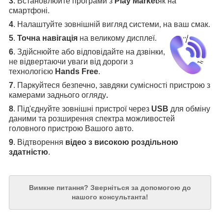
3
.
Встановлюйте програми з
Play Market
як на
смартфоні.
4
.
Налаштуйте зовнішній вигляд системи, на ваш смак.
5
.
Точна навігація
на великому дисплеї
.
6
.
Здійснюйте або відповідайте на дзвінки,
не відвертаючи уваги від дороги з
технологією
Hands Free
.
7
. Паркуйтеся безпечно, завдяки сумісності пристрою з
камерами заднього огляду
.
8
. Під'єднуйте зовнішні пристрої через
USB
для обміну
даними та розширення спектра можливостей
головного пристрою Вашого авто.
9
. Відтворення
відео з високою роздільною
здатністю
.
Вимкне питання?
Зверніться за допомогою до
нашого консультанта!