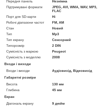
Передня панель
Незнімна
Підтримувані формати
JPEG, AVI, WMA, WAV, MP3,
FLAC
Порт для SD-карти
Ні
Робочі діапазони частот
FM, AM
Стан
Новий
Тип
Mp3
Тип екрану
Сенсорний
Типорозмір
2 DIN
Сумісність з маркою
Peugeot
Сумісність з моделлю
2008
Входи і виходи
Входи і виходи
Аудіовихід, Відеовихід
Габаритні розміри
Висота
130 мм
Глибина
45 мм
Екран
Діагональ екрану
9 дюйм