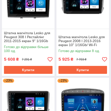
Штатна магнітола Lesko для
Peugeot 308 I Рестайлінг
Штатна магнітола Lesko для
2011-2015 екран 9" 1/16Gb
Peugeot 2008 I 2013-2016
Grey/Wi-Fi Optima GPS
екран 10" 1/16Gb/ Wi-Fi
Готово до відправки більше
Android
Optima GPS Android Пожо
100 од.
Готово до відправки 8 од.
5 608
5 925
₴
₴
7 291 ₴
7 703 ₴
Купити
Купити
–23%
–23%