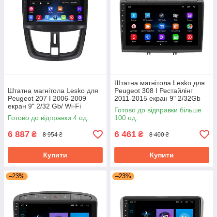
Штатна магнітола Lesko для
Штатна магнітола Lesko для
Peugeot 308 I Рестайлінг
Peugeot 207 I 2006-2009
2011-2015 екран 9" 2/32Gb
екран 9" 2/32 Gb/ Wi-Fi
Grey/Wi-Fi Optima GPS
Готово до відправки більше
Optima GPS Android Пожо
Android
Готово до відправки 4 од.
100 од.
6 887
6 461
₴
₴
8 954 ₴
8 400 ₴
Купити
Купити
–23%
–23%