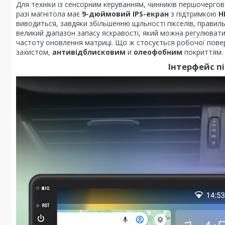
Для техніки із сенсорним керуванням, чинників першочергов
разі магнітола має
9-дюймовий IPS-екран
з підтримкою
H
виводиться, завдяки збільшенню щільності пікселів, прав
великий діапазон запасу яскравості, який можна регулюват
частоту оновлення матриці. Що ж стосується робочої пове
захистом,
антивідблисковим
и
олеофобним
покриттям.
Інтерфейс п