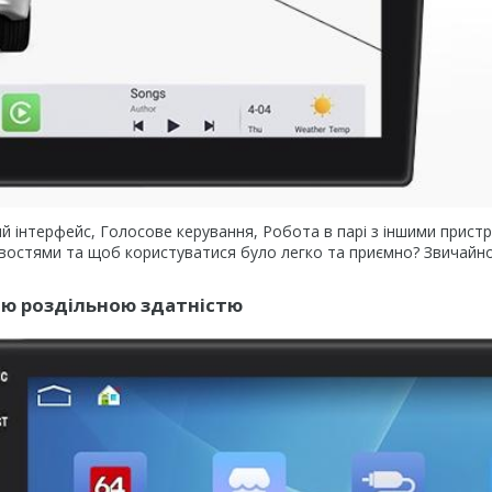
чний інтерфейс, Голосове керування, Робота в парі з іншими прист
ивостями та щоб користуватися було легко та приємно? Звичайно
кою роздільною здатністю