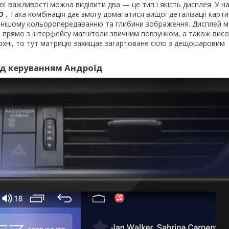
ої важливості можна виділити два — це тип і якість дисплея. У 
D
.
Така комбінація дає змогу домагатися вищої деталізації карт
ильнішому кольоропередаванню та глибини зображення. Дисплей м
и прямо з інтерфейсу магнітоли звичним повзунком, а також висо
рхні, то тут матрицю захищає загартоване скло з дещошаровим
ід керуванням Андроїд