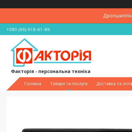
Дропшиппінг
+380 (66) 618-61-89
Факторія - персональна техніка
Головна
Товари та послуги
Доставка та опл