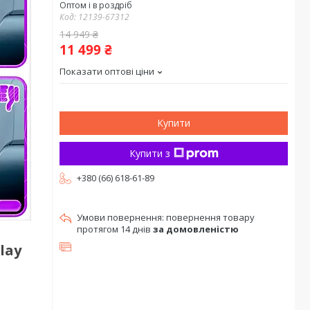
Оптом і в роздріб
Код:
12139-67312
14 949 ₴
11 499 ₴
Показати оптові ціни
Купити
Купити з
+380 (66) 618-61-89
повернення товару
протягом 14 днів
за домовленістю
lay