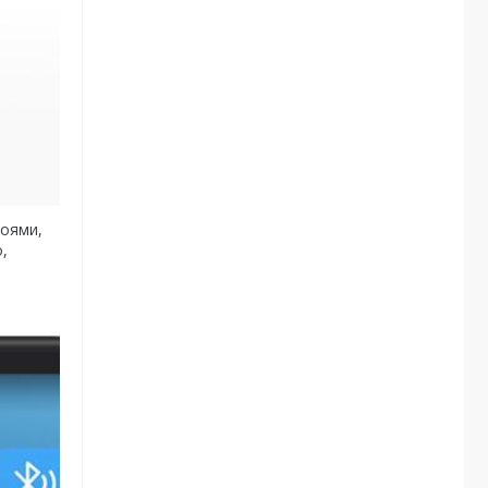
роями,
,