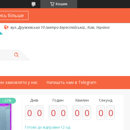
Кошик
ись більше
вул. Дружківська 10 (метро Берестейська)., Київ, Україна
ин замовляти у нас
Напишіть нам в Telegram
Днів
Годин
Хвилин
Секунд
–23%
0
0
0
0
0
0
0
0
Готово до відправки 12 од.