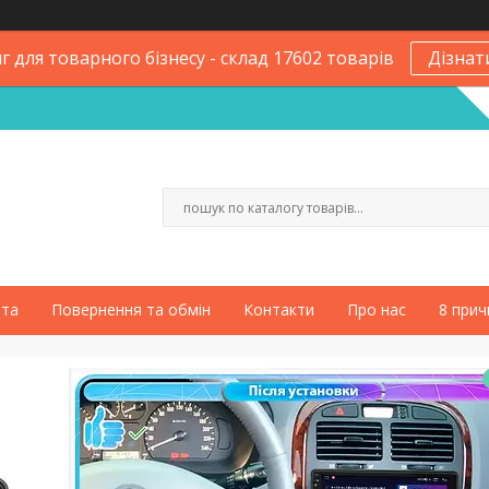
 для товарного бізнесу - склад 17602 товарів
Дізнат
ата
Повернення та обмін
Контакти
Про нас
8 прич