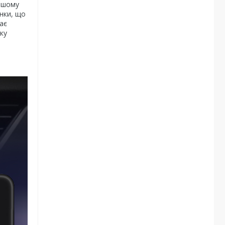
нашому
инки, що
ає
ку