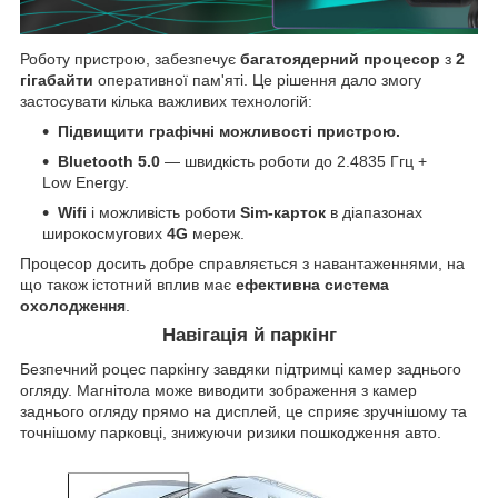
Роботу пристрою, забезпечує
багатоядерний процесор
з
2
гігабайти
оперативної пам'яті. Це рішення дало змогу
застосувати кілька важливих технологій:
Підвищити графічні можливості пристрою.
Bluetooth 5.0
— швидкість роботи до 2.4835 Ггц +
Low Energy.
Wifi
і можливість роботи
Sim-карток
в діапазонах
широкосмугових
4G
мереж.
Процесор досить добре справляється з навантаженнями, на
що також істотний вплив має
ефективна система
охолодження
.
Навігація й паркінг
Безпечний роцес паркінгу завдяки підтримці камер заднього
огляду. Магнітола може виводити зображення з камер
заднього огляду прямо на дисплей, це сприяє зручнішому та
точнішому парковці, знижуючи ризики пошкодження авто.