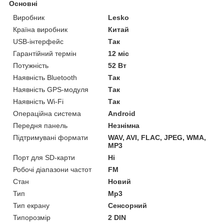
Основні
Виробник
Lesko
Країна виробник
Китай
USB-інтерфейс
Так
Гарантійний термін
12 міс
Потужність
52 Вт
Наявність Bluetooth
Так
Наявність GPS-модуля
Так
Наявність Wi-Fi
Так
Операційна система
Android
Передня панель
Незнімна
Підтримувані формати
WAV, AVI, FLAC, JPEG, WMA,
MP3
Порт для SD-карти
Ні
Робочі діапазони частот
FM
Стан
Новий
Тип
Mp3
Тип екрану
Сенсорний
Типорозмір
2 DIN