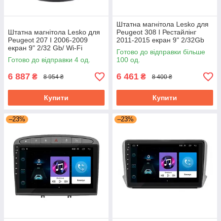
Штатна магнітола Lesko для
Штатна магнітола Lesko для
Peugeot 308 I Рестайлінг
Peugeot 207 I 2006-2009
2011-2015 екран 9" 2/32Gb
екран 9" 2/32 Gb/ Wi-Fi
Grey/Wi-Fi Optima GPS
Готово до відправки більше
Optima GPS Android Пожо
Android
Готово до відправки 4 од.
100 од.
6 887
6 461
₴
₴
8 954 ₴
8 400 ₴
Купити
Купити
–23%
–23%