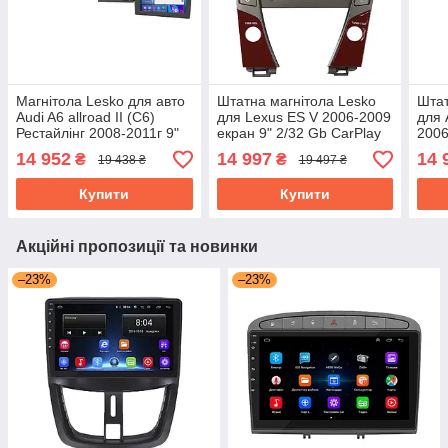
Магнітола Lesko для авто
Штатна магнітола Lesko
Штат
Audi A6 allroad II (C6)
для Lexus ES V 2006-2009
для 
Рестайлінг 2008-2011г 9"
екран 9" 2/32 Gb CarPlay
2006
2/32Gb CarPlay 4G Wi-Fi
4G Wi-Fi GPS Prime
2/32
14 952
14 997
14 
₴
₴
19 438 ₴
19 497 ₴
GPS Prime
GPS
Купити
Купити
Акційні пропозиції та новинки
–23%
–23%