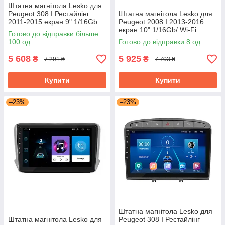
Штатна магнітола Lesko для
Peugeot 308 I Рестайлінг
Штатна магнітола Lesko для
2011-2015 екран 9" 1/16Gb
Peugeot 2008 I 2013-2016
Grey/Wi-Fi Optima GPS
екран 10" 1/16Gb/ Wi-Fi
Готово до відправки більше
Android
Optima GPS Android Пожо
100 од.
Готово до відправки 8 од.
5 608
5 925
₴
₴
7 291 ₴
7 703 ₴
Купити
Купити
–23%
–23%
Штатна магнітола Lesko для
Штатна магнітола Lesko для
Peugeot 308 I Рестайлінг