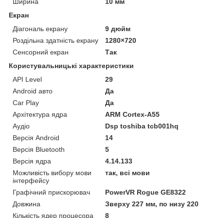
Ширина
10 мм
Екран
Діагональ екрану
9 дюйм
Роздільна здатність екрану
1280×720
Сенсорний екран
Так
Користувальницькі характеристики
API Level
29
Android авто
Да
Car Play
Да
Архітектура ядра
ARM Cortex-A55
Аудіо
Dsp toshiba tcb001hq
Версія Android
14
Версія Bluetooth
5
Версія ядра
4.14.133
Можливість вибору мови
так, всі мови
інтерфейсу
Графічний прискорювач
PowerVR Rogue GE8322
Довжина
Зверху 227 мм, по низу 220
Кількість ядер процесора
8