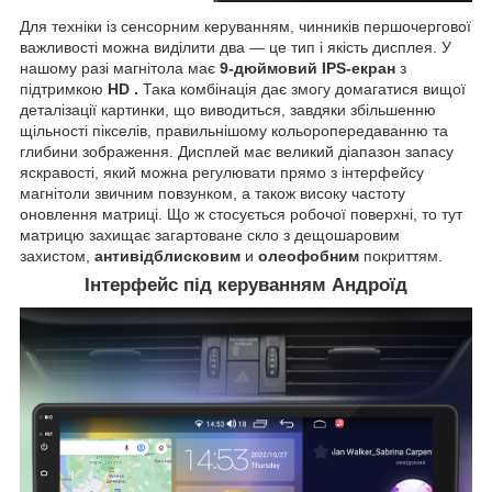
Для техніки із сенсорним керуванням, чинників першочергової
важливості можна виділити два — це тип і якість дисплея. У
нашому разі магнітола має
9-дюймовий IPS-екран
з
підтримкою
HD
.
Така комбінація дає змогу домагатися вищої
деталізації картинки, що виводиться, завдяки збільшенню
щільності пікселів, правильнішому кольоропередаванню та
глибини зображення. Дисплей має великий діапазон запасу
яскравості, який можна регулювати прямо з інтерфейсу
магнітоли звичним повзунком, а також високу частоту
оновлення матриці. Що ж стосується робочої поверхні, то тут
матрицю захищає загартоване скло з дещошаровим
захистом,
антивідблисковим
и
олеофобним
покриттям.
Інтерфейс під керуванням Андроїд