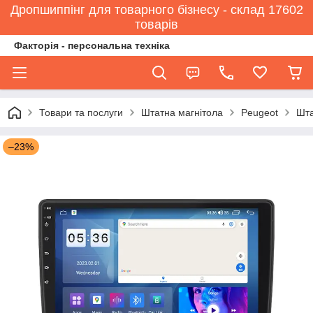
Дропшиппінг для товарного бізнесу - склад 17602
товарів
Факторія - персональна техніка
Товари та послуги
Штатна магнітола
Peugeot
Шта
–23%