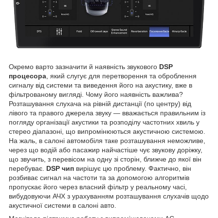
Окремо варто зазначити й наявність звукового
DSP
процесора
, який слугує для перетворення та оброблення
сигналу від системи та виведення його на акустику, вже в
фільтрованому вигляді. Чому його наявність важлива?
Розташування слухача на рівній дистанції (по центру) від
лівого та правого джерела звуку — вважається правильним із
погляду організації акустики та розподілу частотних хвиль у
стерео діапазоні, що випромінюються акустичною системою.
На жаль, в салоні автомобіля таке розташування неможливе,
через що водій або пасажир найчастіше чує звукову доріжку,
що звучить, з перевісом на одну зі сторін, ближче до якої він
перебуває.
DSP чип
вирішує цю проблему. Фактично, він
розбиває сигнал на частоти та за допомогою алгоритмів
пропускає його через власний фільтр у реальному часі,
вибудовуючи АЧХ з урахуванням розташування слухачів щодо
акустичної системи в салоні авто.