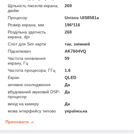
Щільність пікселів екрана,
269
дюйм
Процесор
Unisoc UIS8581a
Розмір екрана, мм
196*116
Роздільна здатність
268
екрана, dpi
Слот для Sim карти
так, знімний
Підсилювач
AK7604VQ
Частота оновлення
59
екрану, Гц
Частота процесора, ГГц
1.6
Екран
QLED
активне охолодження
Да
вбудований звуковий DSP-
Да
процесор
вихід на камеру
Да
мова інтерфейсу типово
українська
Приховати