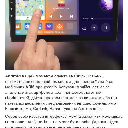
Android
на цей момент є однією з найбільш свіжих і
оптимізованих операційних систем для пристроїв на базі
мобільних
ARM
процесорів. Керування здійснюється за
аналогією зі смартфоном або планшетом, істотних
відмінностей, дійсно практично немає, за винятком хіба що
пакета встановлених спеціалізованих автозастосунків, як-от
Кнопки керма, CarLink, Налаштування Авто та інше.
Серед особливостей інтерфейсу, можна зазначити можливість
встановлення віджетів — це може бути навігація, вікно відео
програвача, практично все, де є нативна їх підтримка,