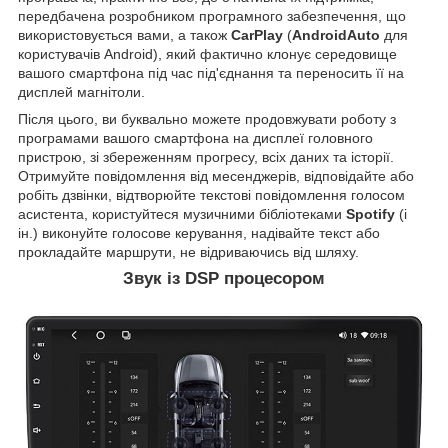
передбачена розробником програмного забезпечення, що
використовується вами, а також
CarPlay
(
AndroidAuto
для
користувачів Android), який фактично клонує середовище
вашого смартфона під час під'єднання та переносить її на
дисплей магнітоли.
Після цього, ви буквально можете продовжувати роботу з
програмами вашого смартфона на дисплеї головного
пристрою, зі збереженням прогресу, всіх даних та історії.
Отримуйте повідомлення від месенджерів, відповідайте або
робіть дзвінки, відтворюйте текстові повідомлення голосом
асистента, користуйтеся музичними бібліотеками
Spotify
(і
ін.) виконуйте голосове керування, надівайте текст або
прокладайте маршрути, не відриваючись від шляху.
Звук із DSP процесором