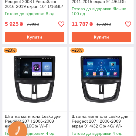
Peugeot 2008 I Рестайлінг
2011-2015 екран 9" 4/64Gb
2016-2019 екран 10" 1/16Gb/
Grey/4G/ Wi-Fi/CarPlay Top
Готово до відправки більше
Wi-Fi Optima GPS Android
GPS
Готово до відправки 8 од.
100 од.
5 925
11 787
₴
₴
7 703 ₴
15 324 ₴
Купити
Купити
–23%
–23%
Штатна магнітола Lesko для
Штатна магнітола Lesko для
Peugeot 207 I 2006-2009
Peugeot 207 I 2006-2009
екран 9" 1/16Gb/ Wi-Fi
екран 9" 4/32 Gb/ 4G/ Wi-
Optima GPS Android Пожо
Fi/CarPlay Top GPS Android
Готово до відправки 4 од.
Готово до відправки 4 од.