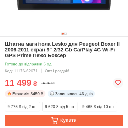
Штатна магнітола Lesko для Peugeot Boxer II
2006-2011 екран 9" 2/32 Gb CarPlay 4G Wi-Fi
GPS Prime Пежо Боксер
Готово до відправки 5 од.
Код: 11176-62671
Опт і роздріб
11 499
₴
14 949 ₴
Економія
3450 ₴
Залишилось
46 днів
9 775 ₴
від 2 шт.
9 620 ₴
від 5 шт.
9 465 ₴
від 10 шт.
Купити