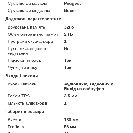
Сумісність з маркою
Peugeot
Сумісність з моделлю
Boxer
Додаткові характеристики
Вбудована пам'ять
32Гб
Об'єм оперативної пам'яті
2 ГБ
Програми еквалайзера
1
Пульт дистанційного
Ні
керування
Підсилення басів
Так
Функція запису
Так
Входи і виходи
Входи і виходи
Аудіовихід, Відеовихід,
Вихід на сабвуфер
Роз'єм TRS
3,5 мм
Кількість аудіовходів
1
Габаритні розміри
Висота
130 мм
Глибина
58 мм