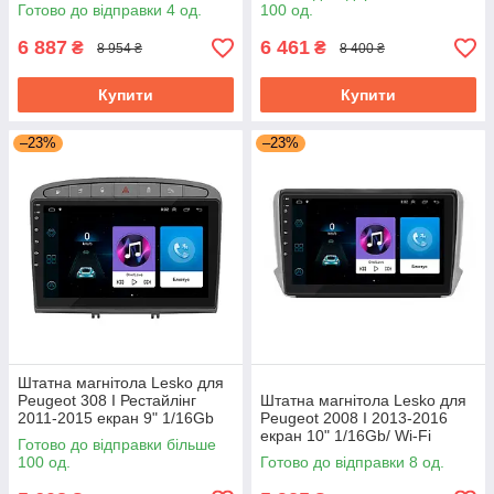
Optima GPS Android Пожо
Android
Готово до відправки 4 од.
100 од.
6 887
6 461
₴
₴
8 954 ₴
8 400 ₴
Купити
Купити
–23%
–23%
Штатна магнітола Lesko для
Peugeot 308 I Рестайлінг
Штатна магнітола Lesko для
2011-2015 екран 9" 1/16Gb
Peugeot 2008 I 2013-2016
Grey/Wi-Fi Optima GPS
екран 10" 1/16Gb/ Wi-Fi
Готово до відправки більше
Android
Optima GPS Android Пожо
100 од.
Готово до відправки 8 од.