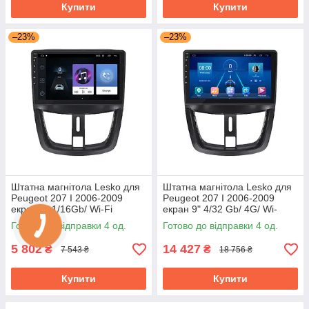
Купити
Купити
–23%
–23%
Штатна магнітола Lesko для
Штатна магнітола Lesko для
Peugeot 207 I 2006-2009
Peugeot 207 I 2006-2009
екран 9" 1/16Gb/ Wi-Fi
екран 9" 4/32 Gb/ 4G/ Wi-
Optima GPS Android Пожо
Fi/CarPlay Top GPS Android
Готово до відправки 4 од.
Готово до відправки 4 од.
5 802
14 427
₴
₴
7 543 ₴
18 756 ₴
Купити
Купити