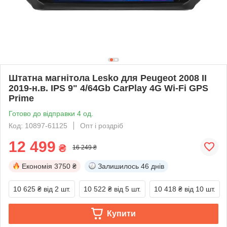
Штатна магнітола Lesko для Peugeot 2008 II
2019-н.в. IPS 9" 4/64Gb CarPlay 4G Wi-Fi GPS
Prime
Готово до відправки 4 од.
Код: 10897-61125
Опт і роздріб
12 499
₴
16 249 ₴
Економія
3750 ₴
Залишилось
46 днів
10 625 ₴
від 2 шт.
10 522 ₴
від 5 шт.
10 418 ₴
від 10 шт.
Купити