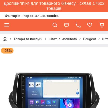
Дропшиппінг для товарного бізнесу - склад 17602
товарів
Факторія - персональна техніка
Товари та послуги
Штатна магнітола
Peugeot
Шта
–23%