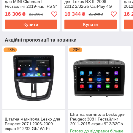
для MINI Clubman II
для Lexus RX III 2008-
для 
Рестайлінг 2019-н.в. IPS 9"
2012 2/32Gb CarPlay 4G
2012
4/64Gb CarPlay 4G Wi-Fi
Wi-Fi GPS Prime Лексус
Wi-F
16 306
16 344
16 
₴
₴
21 198 ₴
21 248 ₴
GPS Prime
Купити
Купити
Акційні пропозиції та новинки
–23%
–23%
Штатна магнітола Lesko для
Штатна магнітола Lesko для
Peugeot 308 I Рестайлінг
Peugeot 207 I 2006-2009
2011-2015 екран 9" 2/32Gb
екран 9" 2/32 Gb/ Wi-Fi
Grey/Wi-Fi Optima GPS
Готово до відправки більше