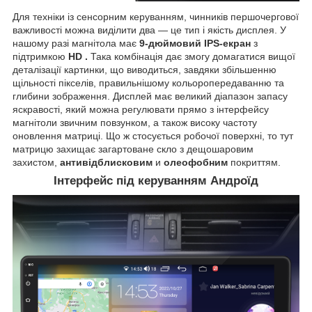
Для техніки із сенсорним керуванням, чинників першочергової
важливості можна виділити два — це тип і якість дисплея. У
нашому разі магнітола має
9-дюймовий IPS-екран
з
підтримкою
HD
.
Така комбінація дає змогу домагатися вищої
деталізації картинки, що виводиться, завдяки збільшенню
щільності пікселів, правильнішому кольоропередаванню та
глибини зображення. Дисплей має великий діапазон запасу
яскравості, який можна регулювати прямо з інтерфейсу
магнітоли звичним повзунком, а також високу частоту
оновлення матриці. Що ж стосується робочої поверхні, то тут
матрицю захищає загартоване скло з дещошаровим
захистом,
антивідблисковим
и
олеофобним
покриттям.
Інтерфейс під керуванням Андроїд