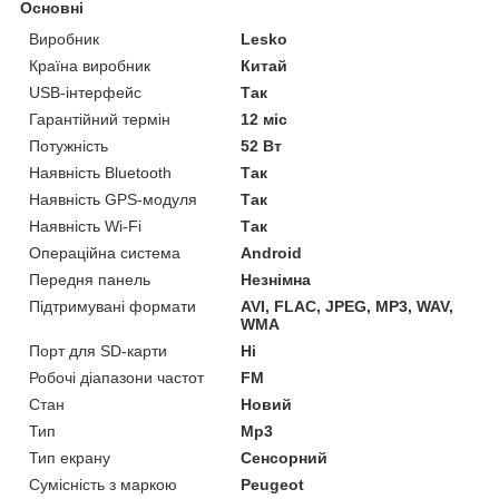
Основні
Виробник
Lesko
Країна виробник
Китай
USB-інтерфейс
Так
Гарантійний термін
12 міс
Потужність
52 Вт
Наявність Bluetooth
Так
Наявність GPS-модуля
Так
Наявність Wi-Fi
Так
Операційна система
Android
Передня панель
Незнімна
Підтримувані формати
AVI, FLAC, JPEG, MP3, WAV,
WMA
Порт для SD-карти
Ні
Робочі діапазони частот
FM
Стан
Новий
Тип
Mp3
Тип екрану
Сенсорний
Сумісність з маркою
Peugeot