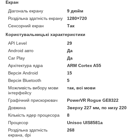
Екран
Діагональ екрану
9 дюйм
Роздільна здатність екрану
1280×720
Сенсорний екран
Так
Користувальницькі характеристики
API Level
29
Android авто
Да
Car Play
Да
Архітектура ядра
ARM Cortex A55
Версія Android
15
Версія Bluetooth
5
Можливість вибору мови
так, всі мови
інтерфейсу
Графічний прискорювач
PowerVR Rogue GE8322
Довжина
Зверху 227 мм, по низу 220
Кількість ядер процесора
8
Процесор
Unisoc UIS8581a
Роздільна здатність
268
екрана, dpi