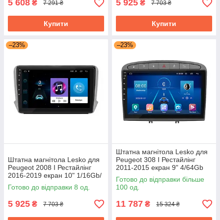
5 608
5 925
₴
₴
7 291 ₴
7 703 ₴
Купити
Купити
–23%
–23%
Штатна магнітола Lesko для
Штатна магнітола Lesko для
Peugeot 308 I Рестайлінг
Peugeot 2008 I Рестайлінг
2011-2015 екран 9" 4/64Gb
2016-2019 екран 10" 1/16Gb/
Grey/4G/ Wi-Fi/CarPlay Top
Готово до відправки більше
Wi-Fi Optima GPS Android
GPS
Готово до відправки 8 од.
100 од.
5 925
11 787
₴
₴
7 703 ₴
15 324 ₴