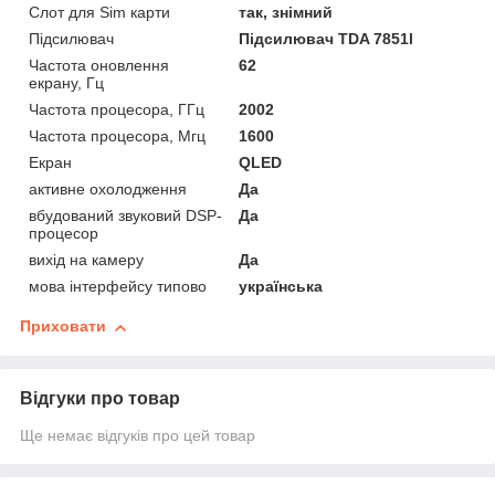
Слот для Sim карти
так, знімний
Підсилювач
Підсилювач TDA 7851l
Частота оновлення
62
екрану, Гц
Частота процесора, ГГц
2002
Частота процесора, Мгц
1600
Екран
QLED
активне охолодження
Да
вбудований звуковий DSP-
Да
процесор
вихід на камеру
Да
мова інтерфейсу типово
українська
Приховати
Відгуки про товар
Ще немає відгуків про цей товар