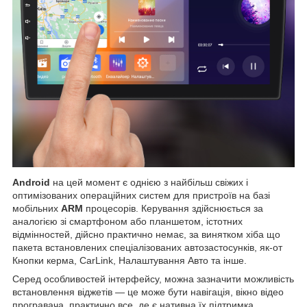
Android
на цей момент є однією з найбільш свіжих і
оптимізованих операційних систем для пристроїв на базі
мобільних
ARM
процесорів. Керування здійснюється за
аналогією зі смартфоном або планшетом, істотних
відмінностей, дійсно практично немає, за винятком хіба що
пакета встановлених спеціалізованих автозастосунків, як-от
Кнопки керма, CarLink, Налаштування Авто та інше.
Серед особливостей інтерфейсу, можна зазначити можливість
встановлення віджетів — це може бути навігація, вікно відео
програвача, практично все, де є нативна їх підтримка,