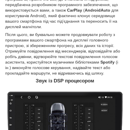
передбачена розробником програмного забезпечення, що
використовується вами, а також
CarPlay
(
AndroidAuto
для
користувачів Android), який фактично клонує середовище
вашого смартфона під час під'єднання та переносить її на
дисплей магнітоли.
Після цього, ви буквально можете продовжувати роботу з
програмами вашого смартфона на дисплеї головного
пристрою, зі збереженням прогресу, всіх даних та історії.
Отримуйте повідомлення від месенджерів, відповідайте або
робіть дзвінки, відтворюйте текстові повідомлення голосом
асистента, користуйтеся музичними бібліотеками
Spotify
(і
ін.) виконуйте голосове керування, надівайте текст або
прокладайте маршрути, не відриваючись від шляху.
Звук із DSP процесором