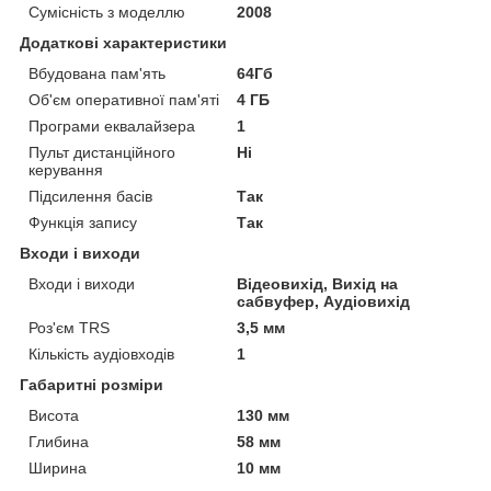
Сумісність з моделлю
2008
Додаткові характеристики
Вбудована пам'ять
64Гб
Об'єм оперативної пам'яті
4 ГБ
Програми еквалайзера
1
Пульт дистанційного
Ні
керування
Підсилення басів
Так
Функція запису
Так
Входи і виходи
Входи і виходи
Відеовихід, Вихід на
сабвуфер, Аудіовихід
Роз'єм TRS
3,5 мм
Кількість аудіовходів
1
Габаритні розміри
Висота
130 мм
Глибина
58 мм
Ширина
10 мм