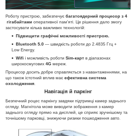
Роботу пристрою, забезпечує
багатоядерний процесор
з
4
гігабайтами
оперативної пам'яті. Це рішення дало змогу
застосувати кілька важливих технологій:
Підвищити графічні можливості пристрою.
Bluetooth 5.0
— швидкість роботи до 2.4835 Ггц +
Low Energy.
Wifi
і можливість роботи
Sim-карт
в діапазонах
широкосмугових
4G
мереж.
Процесор досить добре справляється з навантаженнями, на
що також істотний вплив має
ефективна система
охолодження
.
Навігація й паркінг
Безпечний роцес паркінгу завдяки підтримці камер заднього
огляду. Магнітола може виводити зображення з камер
заднього огляду прямо на дисплей, це сприяє зручнішому та
точнішому парковці, знижуючи ризики пошкодження авто.