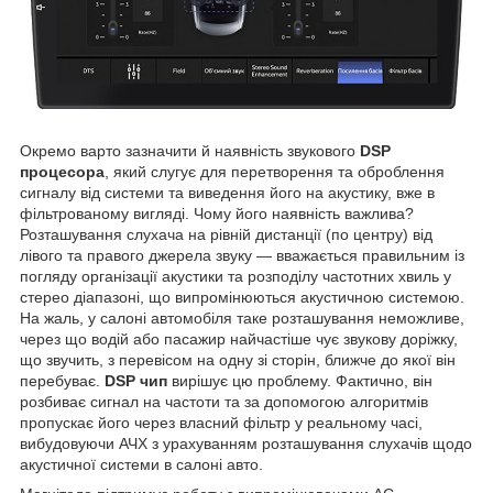
Окремо варто зазначити й наявність звукового
DSP
процесора
, який слугує для перетворення та оброблення
сигналу від системи та виведення його на акустику, вже в
фільтрованому вигляді. Чому його наявність важлива?
Розташування слухача на рівній дистанції (по центру) від
лівого та правого джерела звуку — вважається правильним із
погляду організації акустики та розподілу частотних хвиль у
стерео діапазоні, що випромінюються акустичною системою.
На жаль, у салоні автомобіля таке розташування неможливе,
через що водій або пасажир найчастіше чує звукову доріжку,
що звучить, з перевісом на одну зі сторін, ближче до якої він
перебуває.
DSP чип
вирішує цю проблему. Фактично, він
розбиває сигнал на частоти та за допомогою алгоритмів
пропускає його через власний фільтр у реальному часі,
вибудовуючи АЧХ з урахуванням розташування слухачів щодо
акустичної системи в салоні авто.