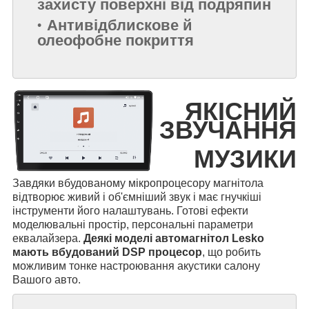
захисту поверхні від подряпин
Антивідблискове й
олеофобне покриття
ЯКІСНИЙ
ЗВУЧАННЯ
МУЗИКИ
Завдяки вбудованому мікропроцесору магнітола
відтворює живий і об'ємніший звук і має гнучкіші
інструменти його налаштувань. Готові ефекти
моделювальні простір, персональні параметри
еквалайзера.
Деякі моделі автомагнітол Lesko
мають вбудований DSP процесор
, що робить
можливим тонке настроювання акустики салону
Вашого авто.