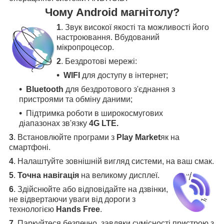
Чому Android магнітолу?
1
. Звук високої якості та можливості його
настроювання. Вбудований
мікропроцесор.
2
. Бездротові мережі:
WIFI
для доступу в інтернет;
Bluetooth
для бездротового з'єднання з
пристроями та обміну даними;
Підтримка роботи в широкосмугових
діапазонах зв'язку
4G LTE.
3
.
Встановлюйте програми з
Play Market
як на
смартфоні.
4
.
Налаштуйте зовнішній вигляд системи, на ваш смак.
5
.
Точна навігація
на великому дисплеї
.
6
.
Здійснюйте або відповідайте на дзвінки,
не відвертаючи уваги від дороги з
технологією
Hands Free
.
7
. Паркуйтеся безпечно, завдяки сумісності пристрою з