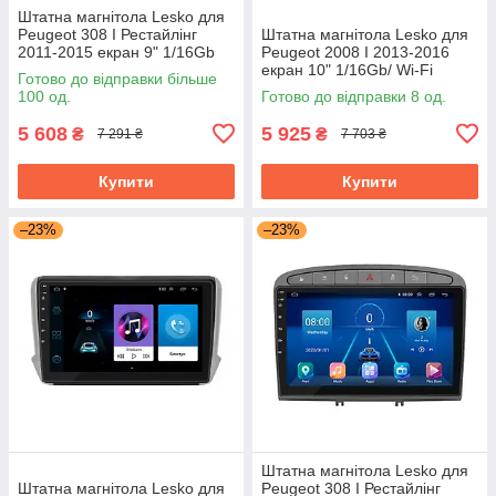
Штатна магнітола Lesko для
Peugeot 308 I Рестайлінг
Штатна магнітола Lesko для
2011-2015 екран 9" 1/16Gb
Peugeot 2008 I 2013-2016
Grey/Wi-Fi Optima GPS
екран 10" 1/16Gb/ Wi-Fi
Готово до відправки більше
Android
Optima GPS Android Пожо
100 од.
Готово до відправки 8 од.
5 608
5 925
₴
₴
7 291 ₴
7 703 ₴
Купити
Купити
–23%
–23%
Штатна магнітола Lesko для
Штатна магнітола Lesko для
Peugeot 308 I Рестайлінг