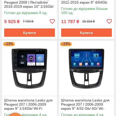
Peugeot 2008 I Рестайлінг
2011-2015 екран 9" 4/64Gb
2016-2019 екран 10" 1/16Gb/
Grey/4G/ Wi-Fi/CarPlay Top
Готово до відправки більше
Wi-Fi Optima GPS Android
GPS
Готово до відправки 8 од.
100 од.
5 925
11 787
₴
₴
7 703 ₴
15 324 ₴
Купити
Купити
–23%
–23%
Штатна магнітола Lesko для
Штатна магнітола Lesko для
Peugeot 207 I 2006-2009
Peugeot 207 I 2006-2009
екран 9" 1/16Gb/ Wi-Fi
екран 9" 4/32 Gb/ 4G/ Wi-
Optima GPS Android Пожо
Fi/CarPlay Top GPS Android
Готово до відправки 4 од.
Готово до відправки 4 од.