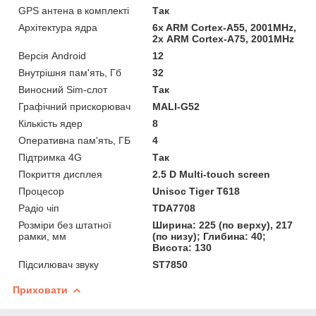
GPS антена в комплекті
Так
Архітектура ядра
6x ARM Cortex-A55, 2001MHz,
2х ARM Cortex-A75, 2001MHz
Версія Android
12
Внутрішня пам'ять, Гб
32
Виносний Sim-слот
Так
Графічний прискорювач
MALI-G52
Кількість ядер
8
Оперативна пам'ять, ГБ
4
Підтримка 4G
Так
Покриття дисплея
2.5 D Multi-touch screen
Процесор
Unisoc Tiger T618
Радіо чіп
TDA7708
Розміри без штатної
Ширина: 225 (по верху), 217
рамки, мм
(по низу); Глибина: 40;
Висота: 130
Підсилювач звуку
ST7850
Приховати