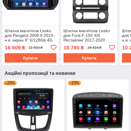
Штатна магнітола Lesko
Штатна магнітола Lesko
Штат
для Peugeot 2008 II 2019-
для Ford F-150 XIII
для 
н.в. екран 9" 6/128Gb 4G
Рестайлінг 2017-2020
н.в.
Wi-Fi GPS Top
екран 9" 4/32Gb 4G Wi-Fi
Wi-F
16 609
18 780
10 
₴
₴
21 592 ₴
24 414 ₴
GPS Top
Купити
Купити
Акційні пропозиції та новинки
–23%
–23%