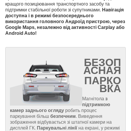
кращого позиціювання транспортного засобу та
підтримки стабільної роботи зі супутниками.
Навігація
доступна і в режимі безпосереднього
використання головного Андроїд пристрою, через
Google Maps, незалежно від активності Carplay або
Android Auto!
БЕЗОП
АСНАЯ
ПАРКО
ВКА
Магнітола
з
підтримкою
камер заднього огляду
робить процес
паркування більш
безпечним
. Виведення
зображення відбувається зі штатної камери на
дисплей ГК.
Паркувальні лінії
на екрані, у режимі