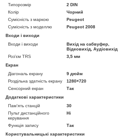
Типорозмір
2 DIN
Колір
Чорний
Сумісність з маркою
Peugeot
Сумісність з моделлю
Peugeot 2008
Входи і виходи
Входи і виходи
Вихід на сабвуфер,
Відеовихід, Аудіовихід
Роз'єм TRS
3,5 мм
Екран
Діагональ екрану
9 дюйм
Роздільна здатність екрану
1280×720
Сенсорний екран
Так
Додаткові характеристики
Пам'ять станцій
30
Пульт дистанційного
Ні
керування
Функція запису
Так
Користувальницькі характеристики