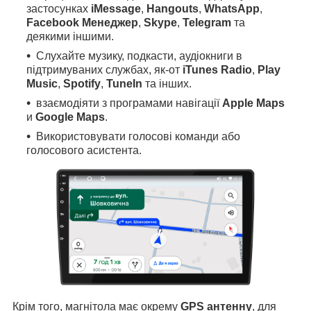
застосунках
iMessage
,
Hangouts
,
WhatsApp
,
Facebook Менеджер
,
Skype
,
Telegram
та
деякими іншими.
Слухайте музику, подкасти, аудіокниги в
підтримуваних службах, як-от
iTunes Radio
,
Play
Music
,
Spotify
,
TuneIn
та інших.
взаємодіяти з програмами навігації
Apple Maps
и
Google Maps
.
Використовувати голосові команди або
голосового асистента.
Крім того, магнітола має окрему
GPS антенну
, для