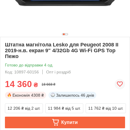
Штатна магнітола Lesko для Peugeot 2008 II
2019-н.в. екран 9" 4/32Gb 4G Wi-Fi GPS Top
Пежо
Готово до відправки 4 од.
Код: 10897-60156
Опт і роздріб
14 360
₴
18 668 ₴
Економія
4308 ₴
Залишилось
46 днів
12 206 ₴
від 2 шт.
11 984 ₴
від 5 шт.
11 762 ₴
від 10 шт.
Купити