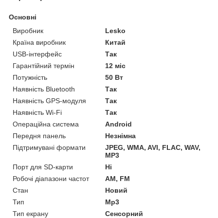
Основні
Виробник
Lesko
Країна виробник
Китай
USB-інтерфейс
Так
Гарантійний термін
12 міс
Потужність
50 Вт
Наявність Bluetooth
Так
Наявність GPS-модуля
Так
Наявність Wi-Fi
Так
Операційна система
Android
Передня панель
Незнімна
Підтримувані формати
JPEG, WMA, AVI, FLAC, WAV,
MP3
Порт для SD-карти
Ні
Робочі діапазони частот
AM, FM
Стан
Новий
Тип
Mp3
Тип екрану
Сенсорний