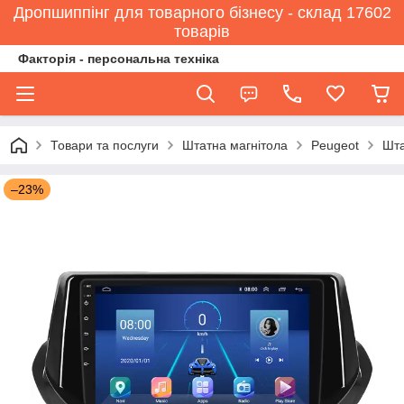
Дропшиппінг для товарного бізнесу - склад 17602
товарів
Факторія - персональна техніка
Товари та послуги
Штатна магнітола
Peugeot
Шта
–23%