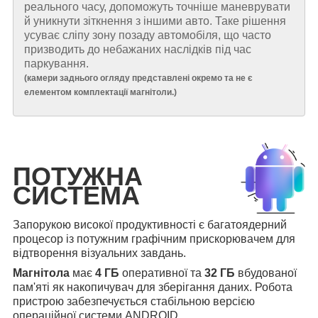
реального часу, допоможуть точніше маневрувати
й уникнути зіткнення з іншими авто. Таке рішення
усуває сліпу зону позаду автомобіля, що часто
призводить до небажаних наслідків під час
паркування.
(
камери заднього огляду представлені окремо та не є
елементом комплектації магнітоли.
)
ПОТУЖНА
СИСТЕМА
Запорукою високої продуктивності є багатоядерний
процесор із потужним графічним прискорювачем для
відтворення візуальних завдань.
Магнітола
має
4 ГБ
оперативної та
32 ГБ
вбудованої
пам'яті як накопичувач для зберігання даних. Робота
пристрою забезпечується стабільною версією
операційної системи ANDROID.