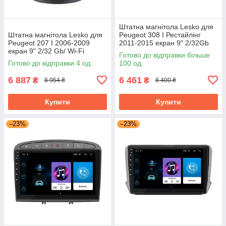
Штатна магнітола Lesko для
Штатна магнітола Lesko для
Peugeot 308 I Рестайлінг
Peugeot 207 I 2006-2009
2011-2015 екран 9" 2/32Gb
екран 9" 2/32 Gb/ Wi-Fi
Grey/Wi-Fi Optima GPS
Готово до відправки більше
Optima GPS Android Пожо
Android
Готово до відправки 4 од.
100 од.
6 887
6 461
₴
₴
8 954 ₴
8 400 ₴
Купити
Купити
–23%
–23%