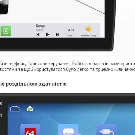
чний інтерфейс, Голосове керування, Робота в парі з іншими прист
ивостями та щоб користуватися було легко та приємно? Звичайно
кою роздільною здатністю