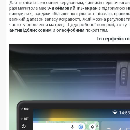
Для техніки із сенсорним керуванням, чинників першочергов
разі магнітола має
9-дюймовий IPS-екран
з підтримкою
H
виводиться, завдяки збільшенню щільності пікселів, прав
великий діапазон запасу яскравості, який можна регулюват
частоту оновлення матриці. Щодо робочої поверхні, то ту
антивідблисковим
и
олеофобним
покриттям.
Інтерфейс п