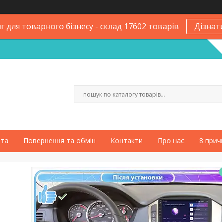
 для товарного бізнесу - склад 17602 товарів
Дізнат
ата
Повернення та обмін
Контакти
Про нас
8 прич