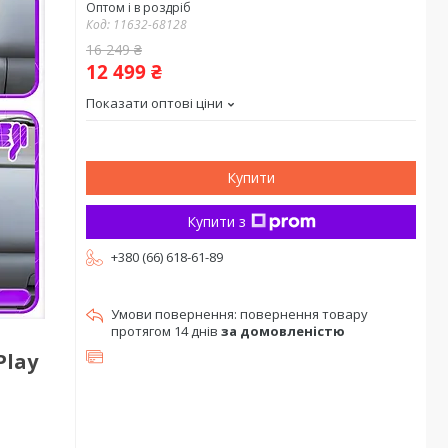
Оптом і в роздріб
Код:
11632-68128
16 249 ₴
12 499 ₴
Показати оптові ціни
Купити
Купити з
+380 (66) 618-61-89
повернення товару
протягом 14 днів
за домовленістю
Play