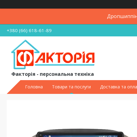
Дропшиппінг
+380 (66) 618-61-89
Факторія - персональна техніка
Головна
Товари та послуги
Доставка та опл