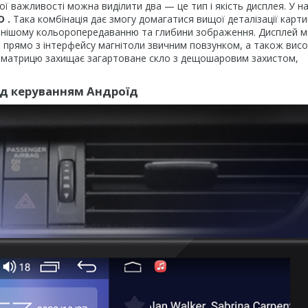
ої важливості можна виділити два — це тип і якість дисплея. У 
D
.
Така комбінація дає змогу домагатися вищої деталізації карт
ильнішому кольоропередаванню та глибини зображення. Дисплей м
и прямо з інтерфейсу магнітоли звичним повзунком, а також висо
т матрицю захищає загартоване скло з дещошаровим захистом,
ід керуванням Андроїд