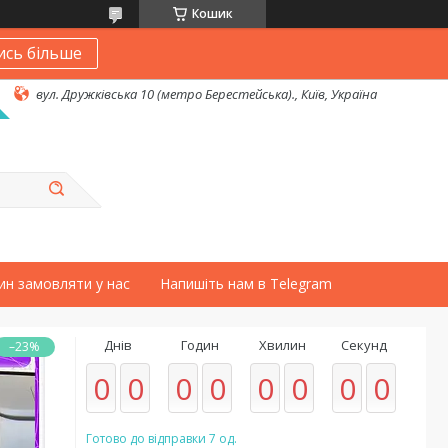
Кошик
ись більше
вул. Дружківська 10 (метро Берестейська)., Київ, Україна
ин замовляти у нас
Напишіть нам в Telegram
Днів
Годин
Хвилин
Секунд
–23%
0
0
0
0
0
0
0
0
Готово до відправки 7 од.