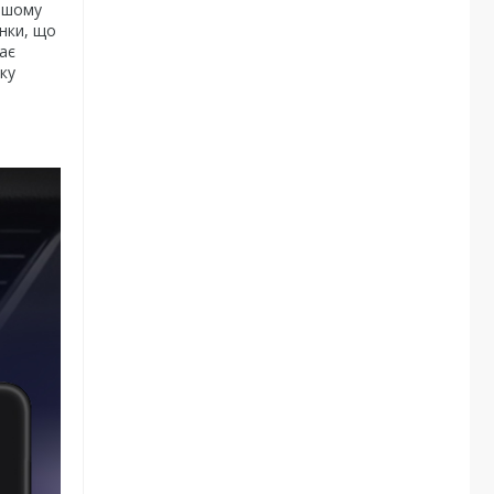
нашому
инки, що
ає
ку