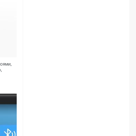
роями,
,