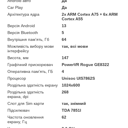
Android авто
Да
Car Play
Да
Архітектура ядра
2x ARM Cortex A75 + 6x ARM
Cortex A55
Версія Android
13
Версія Bluetooth
5
Внутрішня пам'ять, Гб
64
Можливість вибору мови
так, всі мови
інтерфейсу
Висота, мм
147
Графічний прискорювач
PowerVR Rogue GE8322
Оперативна пам'ять, ГБ
4
Процесор
Unisoc UIS7862S
Роздільна здатність екрану
1024х600
Роздільна здатність
268
екрана, dpi
Слот для Sim карти
так, знімний
Підсилювач
TDA 7851l
Частота оновлення
62
екрану, Гц