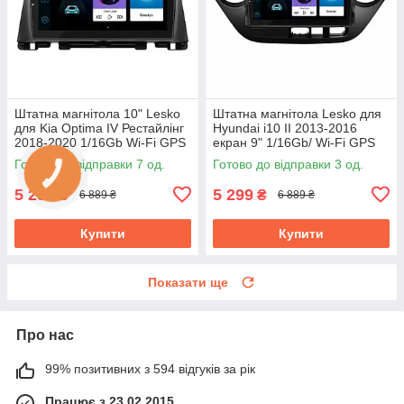
Штатна магнітола 10" Lesko
Штатна магнітола Lesko для
для Kia Optima IV Рестайлінг
Hyundai i10 II 2013-2016
2018-2020 1/16Gb Wi-Fi GPS
екран 9" 1/16Gb/ Wi-Fi GPS
Base Кіа Оптима
Base Хюндай
Готово до відправки 7 од.
Готово до відправки 3 од.
5 299
5 299
₴
₴
6 889 ₴
6 889 ₴
Купити
Купити
Показати ще
Про нас
99% позитивних з 594 відгуків за рік
Працює з 23.02.2015