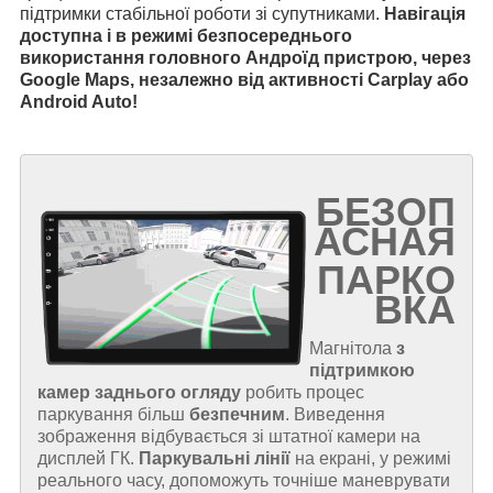
підтримки стабільної роботи зі супутниками.
Навігація
доступна і в режимі безпосереднього
використання головного Андроїд пристрою, через
Google Maps, незалежно від активності Carplay або
Android Auto!
БЕЗОП
АСНАЯ
ПАРКО
ВКА
Магнітола
з
підтримкою
камер заднього огляду
робить процес
паркування більш
безпечним
. Виведення
зображення відбувається зі штатної камери на
дисплей ГК.
Паркувальні лінії
на екрані, у режимі
реального часу, допоможуть точніше маневрувати