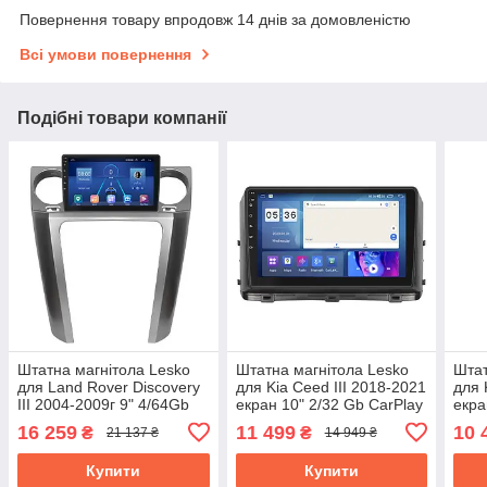
Повернення товару впродовж 14 днів за домовленістю
Всі умови повернення
Подібні товари компанії
Штатна магнітола Lesko
Штатна магнітола Lesko
Штат
для Land Rover Discovery
для Kia Ceed III 2018-2021
для 
III 2004-2009г 9" 4/64Gb
екран 10" 2/32 Gb CarPlay
екра
4G WiFi GPS Top Ленд
4G Wi-Fi GPS Prime Кіа
GPS 
16 259
11 499
10 
₴
₴
21 137 ₴
14 949 ₴
ровер Дискавері
Сид
Купити
Купити