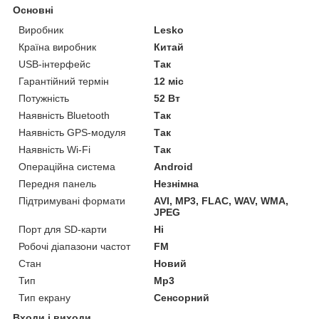
Основні
Виробник
Lesko
Країна виробник
Китай
USB-інтерфейс
Так
Гарантійний термін
12 міс
Потужність
52 Вт
Наявність Bluetooth
Так
Наявність GPS-модуля
Так
Наявність Wi-Fi
Так
Операційна система
Android
Передня панель
Незнімна
Підтримувані формати
AVI, MP3, FLAC, WAV, WMA,
JPEG
Порт для SD-карти
Ні
Робочі діапазони частот
FM
Стан
Новий
Тип
Mp3
Тип екрану
Сенсорний
Входи і виходи