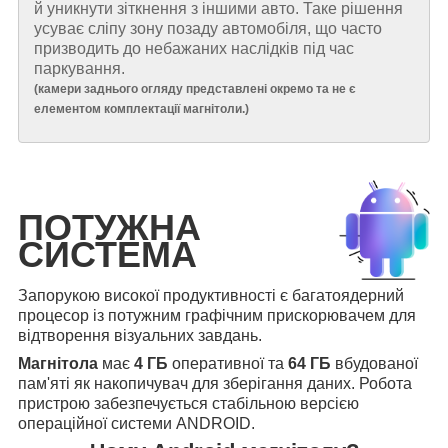
й уникнути зіткнення з іншими авто. Таке рішення
усуває сліпу зону позаду автомобіля, що часто
призводить до небажаних наслідків під час
паркування.
(
камери заднього огляду представлені окремо та не є
елементом комплектації магнітоли.
)
ПОТУЖНА
СИСТЕМА
Запорукою високої продуктивності є багатоядерний
процесор із потужним графічним прискорювачем для
відтворення візуальних завдань.
Магнітола
має
4 ГБ
оперативної та
64 ГБ
вбудованої
пам'яті як накопичувач для зберігання даних. Робота
пристрою забезпечується стабільною версією
операційної системи ANDROID.