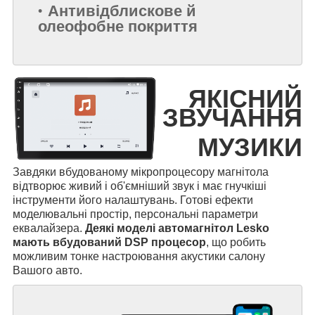
Антивідблискове й
олеофобне покриття
ЯКІСНИЙ
ЗВУЧАННЯ
МУЗИКИ
Завдяки вбудованому мікропроцесору магнітола
відтворює живий і об'ємніший звук і має гнучкіші
інструменти його налаштувань. Готові ефекти
моделювальні простір, персональні параметри
еквалайзера.
Деякі моделі автомагнітол Lesko
мають вбудований DSP процесор
, що робить
можливим тонке настроювання акустики салону
Вашого авто.