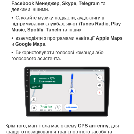
Facebook Менеджер
,
Skype
,
Telegram
та
деякими іншими.
Слухайте музику, подкасти, аудіокниги в
підтримуваних службах, як-от
iTunes Radio
,
Play
Music
,
Spotify
,
TuneIn
та інших.
взаємодіяти з програмами навігації
Apple Maps
и
Google Maps
.
Використовувати голосові команди або
голосового асистента.
Крім того, магнітола має окрему
GPS антенну
, для
кращого позиціювання транспортного засобу та