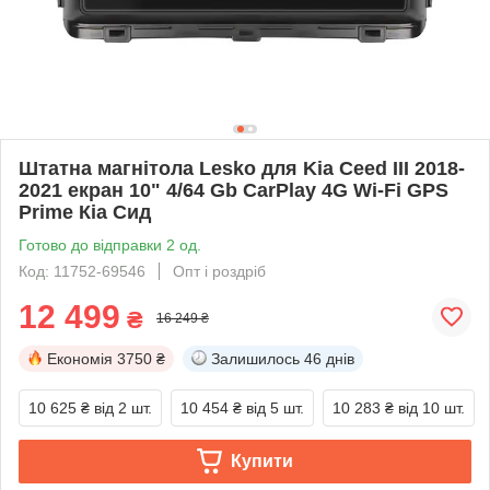
Штатна магнітола Lesko для Kia Ceed III 2018-
2021 екран 10" 4/64 Gb CarPlay 4G Wi-Fi GPS
Prime Кіа Сид
Готово до відправки 2 од.
Код: 11752-69546
Опт і роздріб
12 499
₴
16 249 ₴
Економія
3750 ₴
Залишилось
46 днів
10 625 ₴
від 2 шт.
10 454 ₴
від 5 шт.
10 283 ₴
від 10 шт.
Купити