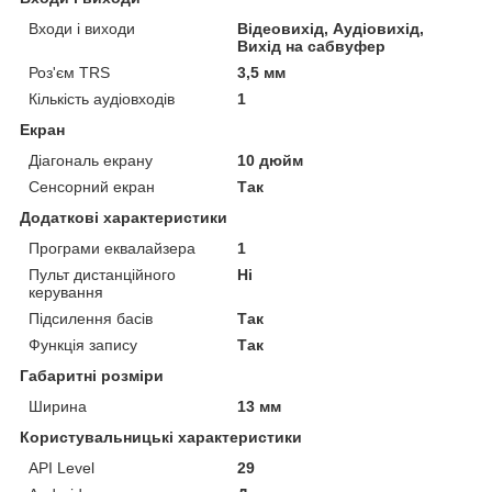
Входи і виходи
Відеовихід, Аудіовихід,
Вихід на сабвуфер
Роз'єм TRS
3,5 мм
Кількість аудіовходів
1
Екран
Діагональ екрану
10 дюйм
Сенсорний екран
Так
Додаткові характеристики
Програми еквалайзера
1
Пульт дистанційного
Ні
керування
Підсилення басів
Так
Функція запису
Так
Габаритні розміри
Ширина
13 мм
Користувальницькі характеристики
API Level
29