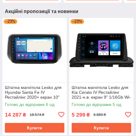
Акційні пропозиції та новинки
–23%
–23%
Штатна магнітола Lesko для
Штатна магнітола Lesko для
Hyundai Santa Fe IV
Kia Cerato IV Рестайлінг
Рестайлінг 2020+ екран 10"
2021-н.в. екран 9" 1/16Gb Wi-
4/64Gb CarPlay 4G Wi-Fi GPS
Fi GPS Base
Готово до відправки 6 од.
Готово до відправки 5 од.
Prime
14 287
5 299
₴
₴
18 574 ₴
6 889 ₴
Купити
Купити