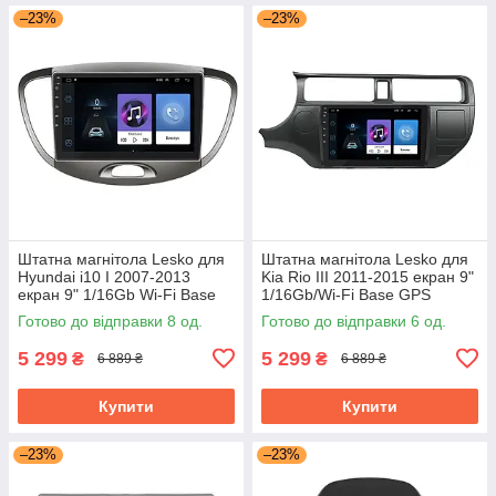
–23%
–23%
Штатна магнітола Lesko для
Штатна магнітола Lesko для
Hyundai i10 I 2007-2013
Kia Rio III 2011-2015 екран 9"
екран 9" 1/16Gb Wi-Fi Base
1/16Gb/Wi-Fi Base GPS
Хюндай Android
Android кіа
Готово до відправки 8 од.
Готово до відправки 6 од.
5 299
5 299
₴
₴
6 889 ₴
6 889 ₴
Купити
Купити
–23%
–23%