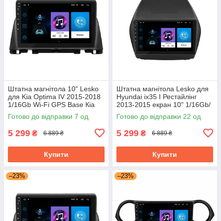
Штатна магнітола 10" Lesko
Штатна магнітола Lesko для
для Kia Optima IV 2015-2018
Hyundai ix35 I Рестайлінг
1/16Gb Wi-Fi GPS Base Кіа
2013-2015 екран 10" 1/16Gb/
Wi-Fi Base Хюндай
Готово до відправки 7 од.
Готово до відправки 22 од.
5 299
5 299
₴
₴
6 889 ₴
6 889 ₴
Купити
Купити
–23%
–23%