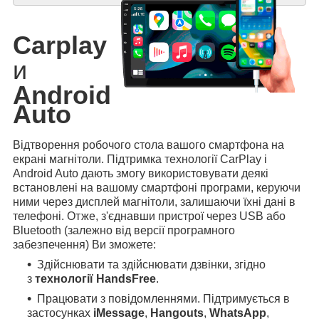
Carplay
и
Android
Auto
Відтворення робочого стола вашого смартфона на
екрані магнітоли. Підтримка технології CarPlay і
Android Auto дають змогу використовувати деякі
встановлені на вашому смартфоні програми, керуючи
ними через дисплей магнітоли, залишаючи їхні дані в
телефоні. Отже, з'єднавши пристрої через USB або
Bluetooth (залежно від версії програмного
забезпечення) Ви зможете:
Здійснювати та здійснювати дзвінки, згідно
з
технології HandsFree
.
Працювати з повідомленнями. Підтримується в
застосунках
iMessage
,
Hangouts
,
WhatsApp
,