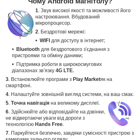
Чому Android магнітолу?
1
. Звук високої якості та можливості його
настроювання. Вбудований
мікропроцесор.
2
. Бездротові мережі:
WIFI
для доступу в інтернет;
Bluetooth
для бездротового з'єднання з
пристроями та обміну даними;
Підтримка роботи в широкосмугових
діапазонах зв'язку
4G LTE.
3
.
Встановлюйте програми з
Play Market
як на
смартфоні.
4
.
Налаштуйте зовнішній вигляд системи, на ваш смак.
5
.
Точна навігація
на великому дисплеї
.
6
.
Здійснюйте або відповідайте на дзвінки,
не відвертаючи уваги від дороги з
технологією
Hands Free
.
7
. Паркуйтеся безпечно, завдяки сумісності пристрою з
камерами заднього огляду
.