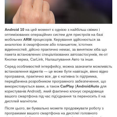
Android 10
на цей момент є однією з найбільш свіжих і
оптимізованих операційних систем для пристроїв на базі
мобільних
ARM
процесорів. Керування здійснюється за
аналогією зі смартфоном або планшетом, істотних
відмінностей, дійсно практично немає, за винятком хіба що
пакета встановлених спеціалізованих автозастосунків, як-от
Кнопки керма, CarLink, Налаштування Авто та інше.
Серед особливостей інтерфейсу, можна зазначити можливість
встановлення віджетів — це може бути навігація, вікно відео
програвача, практично все, де є нативна їх підтримка,
передбачена розробником програмного забезпечення, що
використовується вами, а також
CarPlay
(
AndroidAuto
для
користувачів Android), який фактично клонує середовище
вашого смартфона під час під'єднання та переносить її на
дисплей магнітоли.
Після цього, ви буквально можете продовжувати роботу з
програмами вашого смартфона на дисплеї головного