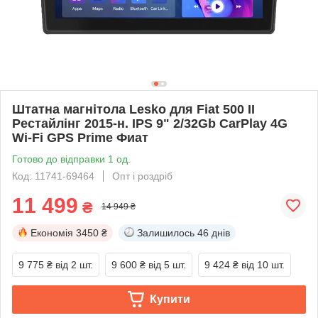
Штатна магнітола Lesko для Fiat 500 II
Рестайлінг 2015-н. IPS 9" 2/32Gb CarPlay 4G
Wi-Fi GPS Prime Фиат
Готово до відправки 1 од.
Код: 11741-69464
Опт і роздріб
11 499
₴
14 949 ₴
Економія
3450 ₴
Залишилось
46 днів
9 775 ₴
від 2 шт.
9 600 ₴
від 5 шт.
9 424 ₴
від 10 шт.
Купити