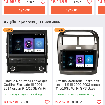
14 952
15 115
14 
₴
₴
19 438 ₴
19 650 ₴
GPS Prime
Prime Клабмен
GPS
Купити
Купити
Акційні пропозиції та новинки
–23%
–23%
Штатна магнітола Lesko для
Штатна магнітола Lesko для
Cadillac Escalade III 2006-
Lexus LS III 2000-2003 екран
2014 екран 9" 1/16Gb Wi-Fi
9" 1/16Gb Wi-Fi GPS Base
GPS Base Каміллак Ескалейд
Готово до відправки 4 од.
Готово до відправки 4 од.
6 067
6 237
₴
₴
7 888 ₴
8 109 ₴