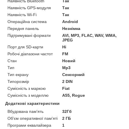
Наявність Bluetooth
Так
Наявність GPS-модуля
Так
Наявність Wi-Fi
Так
Операційна система
Android
Передня панель
Незнімна
Підтримувані формати
AVI, MP3, FLAC, WAV, WMA,
JPEG
Порт для SD-карти
Ні
Робочі діапазони частот
FM
Стан
Новий
Тип
Mp3
Тип екрану
Сенсорний
Типорозмір
2 DIN
Сумісність з маркою
Fiat
Сумісність з моделлю
A55, Rogue
Додаткові характеристики
Вбудована пам'ять
32Гб
Об'єм оперативної пам'яті
2 ГБ
Програми еквалайзера
1