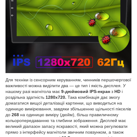
Для техніки із сенсорним керуванням, чинників першочергової
важливості можна виділити два — це тип і якість дисплея. У
нашому разі магнітола має
9-дюймовий IPS-екран
з
HD
і
роздільна здатність
1280х720.
Така комбінація дає змогу
домагатися вищої деталізації картинки, що виводиться на
одиницю вимірювання, завдяки збільшенню щільності пікселів
до
268
на одиницю виміру (дюйм), більш правиличному
кольоропередаванню та глибини зображення. Дисплей має
великий діапазон запасу яскравості, який можна регулювати
прямо з інтерфейсу магнітоли звичним повзунком, а також