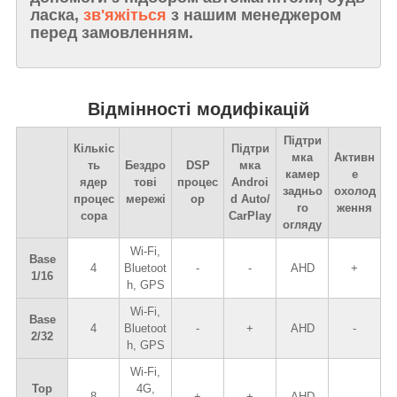
ласка,
зв'яжіться
з нашим менеджером
перед замовленням.
Відмінності модифікацій
Підтри
Кількіс
Підтри
мка
Активн
ть
Бездро
DSP
мка
камер
е
ядер
тові
процес
Androi
задньо
охолод
процес
мережі
ор
d Auto/
го
ження
сора
CarPlay
огляду
Wi-Fi,
Base
4
Bluetoot
-
-
AHD
+
1/16
h, GPS
Wi-Fi,
Base
4
Bluetoot
-
+
AHD
-
2/32
h, GPS
Wi-Fi,
Top
4G,
8
+
+
AHD
-