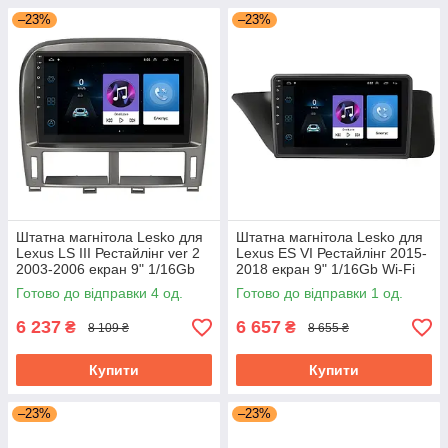
–23%
–23%
Штатна магнітола Lesko для
Штатна магнітола Lesko для
Lexus LS III Рестайлінг ver 2
Lexus ES VI Рестайлінг 2015-
2003-2006 екран 9" 1/16Gb
2018 екран 9" 1/16Gb Wi-Fi
Wi-Fi GPS Base
GPS Base
Готово до відправки 4 од.
Готово до відправки 1 од.
6 237
6 657
₴
₴
8 109 ₴
8 655 ₴
Купити
Купити
–23%
–23%