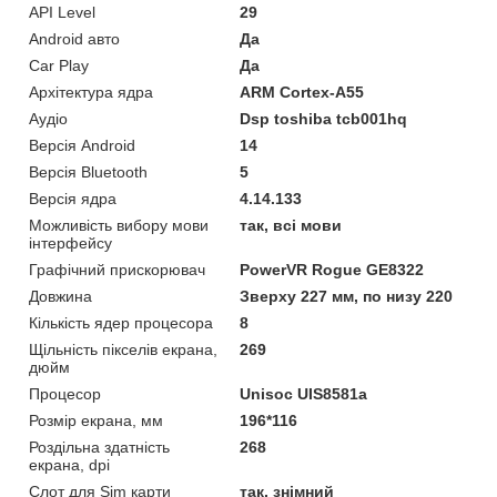
API Level
29
Android авто
Да
Car Play
Да
Архітектура ядра
ARM Cortex-A55
Аудіо
Dsp toshiba tcb001hq
Версія Android
14
Версія Bluetooth
5
Версія ядра
4.14.133
Можливість вибору мови
так, всі мови
інтерфейсу
Графічний прискорювач
PowerVR Rogue GE8322
Довжина
Зверху 227 мм, по низу 220
Кількість ядер процесора
8
Щільність пікселів екрана,
269
дюйм
Процесор
Unisoc UIS8581a
Розмір екрана, мм
196*116
Роздільна здатність
268
екрана, dpi
Слот для Sim карти
так, знімний