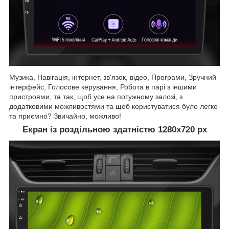
Музика, Навігація, інтернет, зв'язок, відео, Програми, Зручний
інтерфейс, Голосове керування, Робота в парі з іншими
пристроями, та так, щоб усе на потужному залозі, з
додатковими можливостями та щоб користуватися було легко
та приємно? Звичайно, можливо!
Екран із роздільною здатністю 1280х720 рх