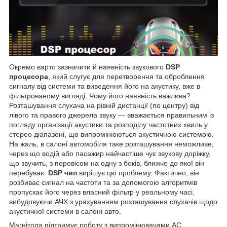
Окремо варто зазначити й наявність звукового
DSP
процесора
, який слугує для перетворення та оброблення
сигналу від системи та виведення його на акустику, вже в
фільтрованому вигляді. Чому його наявність важлива?
Розташування слухача на рівній дистанції (по центру) від
лівого та правого джерела звуку — вважається правильним із
погляду організації акустики та розподілу частотних хвиль у
стерео діапазоні, що випромінюються акустичною системою.
На жаль, в салоні автомобіля таке розташування неможливе,
через що водій або пасажир найчастіше чує звукову доріжку,
що звучить, з перевісом на одну з боків, ближче до якої він
перебуває.
DSP чип
вирішує цю проблему. Фактично, він
розбиває сигнал на частоти та за допомогою алгоритмів
пропускає його через власний фільтр у реальному часі,
вибудовуючи АЧХ з урахуванням розташування слухачів щодо
акустичної системи в салоні авто.
Магнітола підтримує роботу з випромінювачами АС