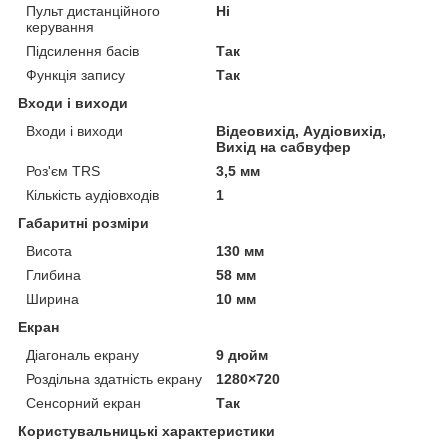
Пульт дистанційного
Ні
керування
Підсилення басів
Так
Функція запису
Так
Входи і виходи
Входи і виходи
Відеовихід, Аудіовихід,
Вихід на сабвуфер
Роз'єм TRS
3,5 мм
Кількість аудіовходів
1
Габаритні розміри
Висота
130 мм
Глибина
58 мм
Ширина
10 мм
Екран
Діагональ екрану
9 дюйм
Роздільна здатність екрану
1280×720
Сенсорний екран
Так
Користувальницькі характеристики