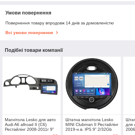
Умови повернення
Повернення товару впродовж 14 днів за домовленістю
Всі умови повернення
Подібні товари компанії
Магнітола Lesko для авто
Штатна магнітола Lesko
Штат
Audi A6 allroad II (C6)
MINI Clubman II Рестайлінг
для 
Рестайлінг 2008-2011г 9"
2019-н.в. IPS 9" 2/32Gb
2006
2/32Gb CarPlay 4G Wi-Fi
CarPlay 4G Wi-Fi GPS
2/32