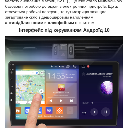
частоту оновлення матриці
62 Гц
, що вже стало мінімальною
базовою потребою до екранів електронних пристроїв. Що ж
стосується робочої поверхні, то тут матрицю захищає
загартоване скло з дещошаровим напиленням,
антивідблисковим
и
олеофобним
покриттям.
Інтерфейс під керуванням Андроїд 10