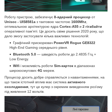
Роботу пристрою, забезпечує
8-ядерний процесор
от
Unisoc - UIS8581a
з тактовою частотою
1600Mhz
,
оптимальною архітектурою ядра
Cortex-A55
и
2 гігабайти
оперативної пам'яті. Це досить свіже рішення 2020 року, що
дало змогу застосувати кілька важливих технологій:
Графічний прискорювач
PowerVR Rogue GE8322
High-End Gaming середнього рівня.
Bluetooth 5.0
— швидкість роботи до 2.4835 Ггц +
Low Energy.
Wifi
і можливість роботи
Sim-карток
в діапазонах
широкосмугових
4G
мереж.
Процесор досить добре справляється з навантаженнями, на
що також істотний вплив має система
активного
охолодження
, тут це кулер з окремим виведенням роз'єму
під живлення 12 вольтів.