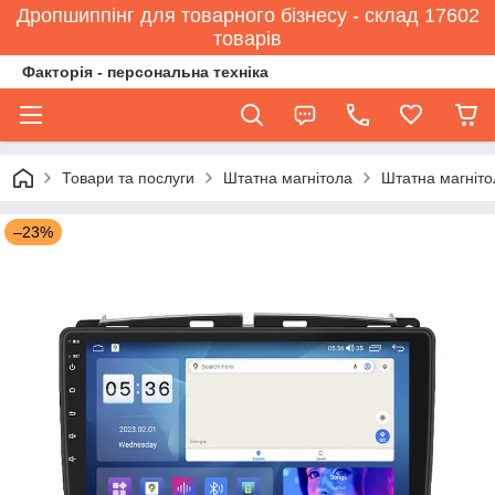
Дропшиппінг для товарного бізнесу - склад 17602
товарів
Факторія - персональна техніка
Товари та послуги
Штатна магнітола
Штатна магнітол
–23%