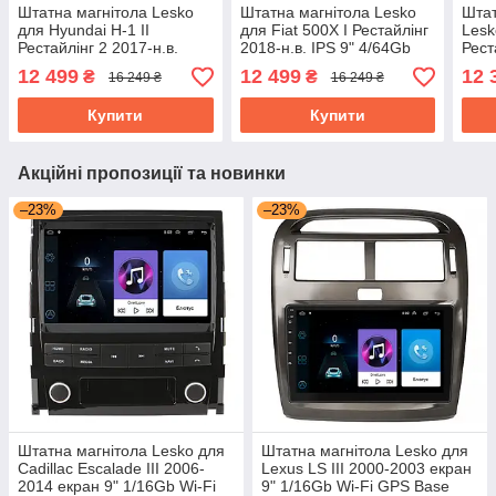
Штатна магнітола Lesko
Штатна магнітола Lesko
Штат
для Hyundai H-1 II
для Fiat 500X I Рестайлінг
Lesk
Рестайлінг 2 2017-н.в.
2018-н.в. IPS 9" 4/64Gb
Рест
екран 9" 4/64Gb CarPlay
CarPlay 4G Wi-Fi GPS
2/32
12 499
12 499
12 
₴
₴
16 249 ₴
16 249 ₴
4G Wi-Fi GPS Prime
Prime
GPS 
Купити
Купити
Акційні пропозиції та новинки
–23%
–23%
Штатна магнітола Lesko для
Штатна магнітола Lesko для
Cadillac Escalade III 2006-
Lexus LS III 2000-2003 екран
2014 екран 9" 1/16Gb Wi-Fi
9" 1/16Gb Wi-Fi GPS Base