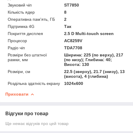
Звуковий чіп
ST7850
Кількість ядер
8
Оперативна пам'ять, ГБ
2
Підтримка 4G
Так
Покриття дисплея
2.5 D Multi-touch screen
Процесор
AC8259V
Радіо чіп
TDA7708
Розміри без штатної
Ширина: 225 (по верху), 217
рамки, мм
(по низу); Глибина: 40;
Висота: 130
Розміри, см
22.5 (зверху), 21.7 (знизу), 13
(висота), 4 (глибина)
Роздільна здатність екрану
1024х600
Приховати
Відгуки про товар
Ще немає відгуків про цей товар