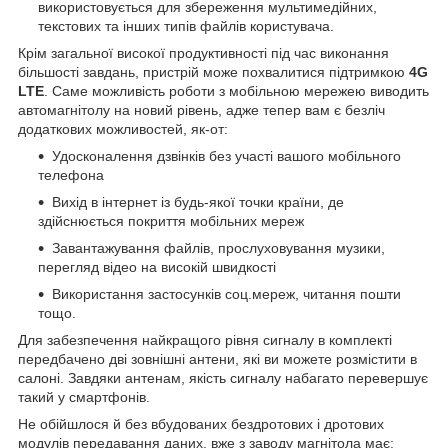
використовується для збереження мультимедійних,
текстових та інших типів файлів користувача.
Крім загальної високої продуктивності під час виконання
більшості завдань, пристрій може похвалитися підтримкою
4G
LTE
. Саме можливість роботи з мобільною мережею виводить
автомагнітолу на новий рівень, адже тепер вам є безліч
додаткових можливостей, як-от:
Удосконалення дзвінків без участі вашого мобільного
телефона
Вихід в інтернет із будь-якої точки країни, де
здійснюється покриття мобільних мереж
Завантажування файлів, прослуховування музики,
перегляд відео на високій швидкості
Використання застосунків соц.мереж, читання пошти
тощо.
Для забезпечення найкращого рівня сигналу в комплекті
передбачено дві зовнішні антени, які ви можете розмістити в
салоні. Завдяки антенам, якість сигналу набагато перевершує
такий у смартфонів.
Не обійшлося й без вбудованих бездротових і дротових
модулів передавання даних, вже з заводу магнітола має: