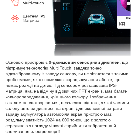
Основою пристрою є
9-дюймовий сенсорний дисплей
, що
підтримує технологію Multi Touch, завдяки точно
відкаліброваному із заводу сенсору, ви не зіткнетеся з такими
проблемами, як-от помилкові спрацьовування або те, що
немає реакції на дотик. Під сенсором розташована IPS-
матриця, яка, на відміну від звичних TFT екранів, має багате
кольоропередавання, крім цього кольору, і зображення
загалом не спотворюється, незалежно від того, з якої частини
салону авто ви дивитеся на екран. Для економної витрати
заряду акумулятора автомобіля екран пристрою має
роздільну здатність 1024 на 600 точок, що є золотою
серединою з погляду чіткості сприйняття зображення й
споживання електроенергії.