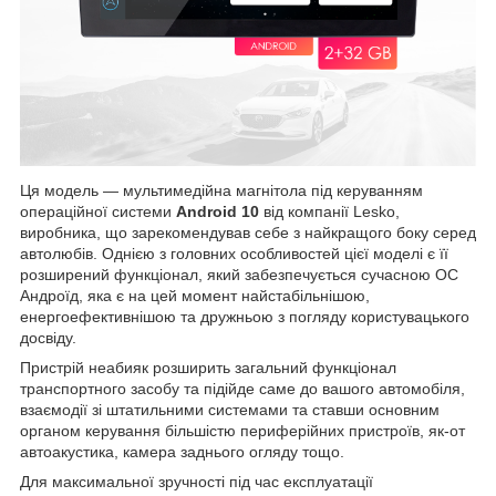
Ця модель — мультимедійна магнітола під керуванням
операційної системи
Android 10
від компанії Lesko,
виробника, що зарекомендував себе з найкращого боку серед
автолюбів. Однією з головних особливостей цієї моделі є її
розширений функціонал, який забезпечується сучасною ОС
Андроїд, яка є на цей момент найстабільнішою,
енергоефективнішою та дружньою з погляду користувацького
досвіду.
Пристрій неабияк розширить загальний функціонал
транспортного засобу та підійде саме до вашого автомобіля,
взаємодії зі штатильними системами та ставши основним
органом керування більшістю периферійних пристроїв, як-от
автоакустика, камера заднього огляду тощо.
Для максимальної зручності під час експлуатації