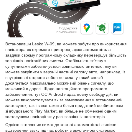
Встановивши Lesko W-09, ви можете забути про використання
навігатора як окремого пристрою, адже автомагнітола
завдяки своєму програмному складнику перевершує більшість
зовнішніх навігаційних систем. Стабільність зв'язку з
супутниками забезпечується зовнішньою антеною, яку ви
можете закріпити у верхній частині салону авто, наприклад, із
внутрішньої сторони лобового скла, у такий спосіб
досягається максимально можливий рівень сигналу, що
можливий в дорозі. Щодо навігаційного програмного
забезпечення, тут ОС Android надає повну свободу дій, ви
можете використовувати як за замовчуванням встановлений
застосунок, так і завантажити більш придатний особисто вам
зі вбудованого Play Market, ви більше не обмежені одним
застосунком навігації як у разі зовнішніх навігаторів.
Однією з головних вимог до кожної автомагнітолі є якісне
відтворення звуку під час роботи з акустичною системою