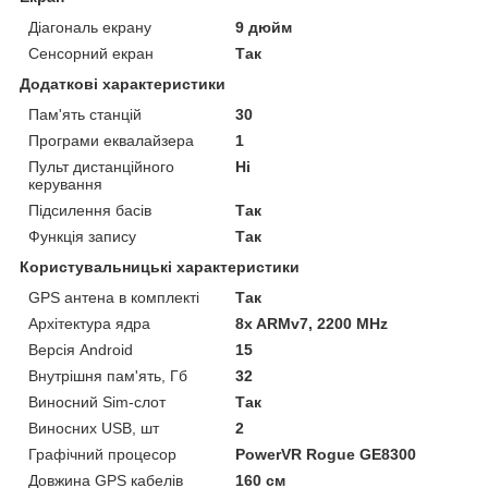
Діагональ екрану
9 дюйм
Сенсорний екран
Так
Додаткові характеристики
Пам'ять станцій
30
Програми еквалайзера
1
Пульт дистанційного
Ні
керування
Підсилення басів
Так
Функція запису
Так
Користувальницькі характеристики
GPS антена в комплекті
Так
Архітектура ядра
8x ARMv7, 2200 MHz
Версія Android
15
Внутрішня пам'ять, Гб
32
Виносний Sim-слот
Так
Виносних USB, шт
2
Графічний процесор
PowerVR Rogue GE8300
Довжина GPS кабелів
160 см