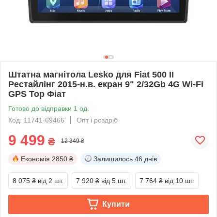
Штатна магнітола Lesko для Fiat 500 II
Рестайлінг 2015-н.в. екран 9" 2/32Gb 4G Wi-Fi
GPS Top Фіат
Готово до відправки 1 од.
Код: 11741-69466
Опт і роздріб
9 499
₴
12 349 ₴
Економія
2850 ₴
Залишилось
46 днів
8 075 ₴
від 2 шт.
7 920 ₴
від 5 шт.
7 764 ₴
від 10 шт.
Купити