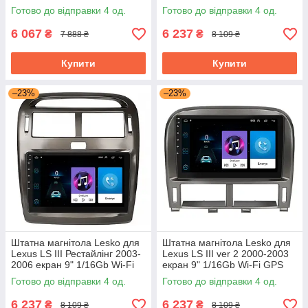
GPS Base Каміллак Ескалейд
Готово до відправки 4 од.
Готово до відправки 4 од.
6 067
6 237
₴
₴
7 888 ₴
8 109 ₴
Купити
Купити
–23%
–23%
Штатна магнітола Lesko для
Штатна магнітола Lesko для
Lexus LS III Рестайлінг 2003-
Lexus LS III ver 2 2000-2003
2006 екран 9" 1/16Gb Wi-Fi
екран 9" 1/16Gb Wi-Fi GPS
GPS Base
Base
Готово до відправки 4 од.
Готово до відправки 4 од.
6 237
6 237
₴
₴
8 109 ₴
8 109 ₴