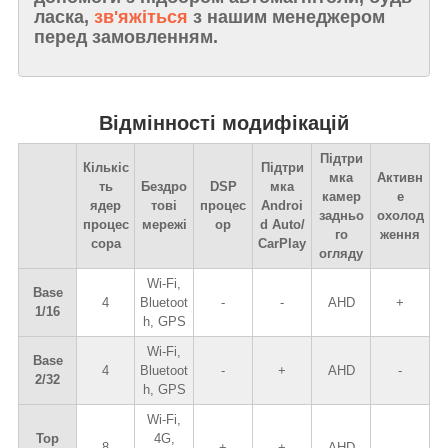
ласка,
зв'яжіться
з нашим менеджером
перед замовленням.
Відмінності модифікацій
Підтри
Кількіс
Підтри
мка
Активн
ть
Бездро
DSP
мка
камер
е
ядер
тові
процес
Androi
задньо
охолод
процес
мережі
ор
d Auto/
го
ження
сора
CarPlay
огляду
Wi-Fi,
Base
4
Bluetoot
-
-
AHD
+
1/16
h, GPS
Wi-Fi,
Base
4
Bluetoot
-
+
AHD
-
2/32
h, GPS
Wi-Fi,
Top
4G,
8
+
+
AHD
-