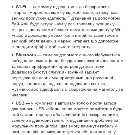
Wi-Fi
— дає змогу під'єднатися до бездротових
інтернет-мереж, на відміну від мобільного зв'язку, має
велику пропускну здатність. Під'єднання за допомогою
Вай-Фай буде актуальним у разі тривалих зупинок у
місцях із доступними безплатними точками доступу Wi-
Fi або в домашніх умовах, коли потрібно завантажити
великий обсяг даних із мережі інтернет, що допоможе
заощадити трафік мобільного інтернету.
Bluetooth
— саме за допомогою нього відбувається
під'єднання смартфона, бездротових акустичних систем
та інших периферійних пристроїв до магнітоли.
Додатково Блютуз слугує як зручний варіант
передавання даних між пристроями, що розміщені
поруч, наприклад, під час передавання світлин,
музичних або відеофайлів зі смартфона на магнітолу та
навпаки.
USB
— у комплекті з автомагнітолою постачається
два виносні USB-кабель, які ви можете розмітити в будь-
якій частині торпедо або залишити їх незакріпленими,
залежно від використання. Їх під'єднання зроблене за
модульним принципом і дає змогу вимкнути кабель у
разі, якщо він не використовується або для заміни, у