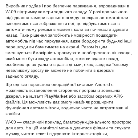
Виробник подбав і про безпечне паркування, впровадивши в
W-09 підтримку камери заднього огляду. У разі правильного
під'єднання камери заднього огляду на екран автомагнітоли
виводитиметься зображення з неї, це відбуватиметься в
автоматичному режимі в момент, коли ви починаєте здавати
назад. Таке рішення запобіжить ймовірності пошкодити
автомобіль під час паркування, адже бордюри та будь-які інші
перешкоди ви бачитимете на екрані. Разом із цим
зменшується ймовірність травмувати необережного пішохода,
який може бути ззаду автомобіля, коли ви здаєте назад,
особливо це актуально в разі з дітьми, яких, завдяки їхньому
невеликому зросту ви можете не побачити в дзеркалі
заднього огляду.
Ще однією перевагою операційної системи Android є
можливість встановлення сторонніх програм із зовнішніх
джерел, на кшталт
PlayMarket
або засобом окремих APK-
файлів. Ця можливість дає змогу неабияк розширити
функціонал автомагнітоли, водночас часто не витративши ні
копійки.
W-09 — класичний приклад багатофункціонального пристрою
для авто. На цій магнітолі можна дивитися фільми та слухати
музику, читати текст і відкривати інтернет-сторінки,