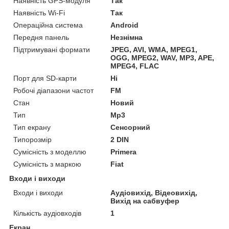
Наявність GPS-модуля
Так
Наявність Wi-Fi
Так
Операційна система
Android
Передня панель
Незнімна
Підтримувані формати
JPEG, AVI, WMA, MPEG1,
OGG, MPEG2, WAV, MP3, APE,
MPEG4, FLAC
Порт для SD-карти
Ні
Робочі діапазони частот
FM
Стан
Новий
Тип
Mp3
Тип екрану
Сенсорний
Типорозмір
2 DIN
Сумісність з моделлю
Primera
Сумісність з маркою
Fiat
Входи і виходи
Входи і виходи
Аудіовихід, Відеовихід,
Вихід на сабвуфер
Кількість аудіовходів
1
Екран