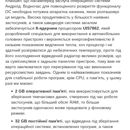
планшет, що насамперед заслуга операційної системи
Андроїд. Водночас для повноцінного розкриття функціоналу
ОС необхідна потужна апаратна начинка, якою розташовує
ця модель. Висока продуктивність у більшості наявних
застосунків, а також швидкодія системи загалом
забезпечується
8-ядерним
процесором
UIS7862
, який
розроблений спеціально для використання в автомобільних
головних пристроях і вирізняється енергоефективністю й
низьким показником виділення тепла, хоч процесор і не
здатний розігріватися до небезпечних температур, проте під
його охолодження відведений радіатор великих розмірів, що
за сумісництвом є задньою панеллю пристрою, тому вам не
варто хвилюватися про перегрівання під час виконання
ресурсомістких завдань. Одним із найважливіших показників
для стабільної роботи програм, крім CPU, є пам'ять, у цьому
разі ми маємо:
2 GB оперативної пам'яті
, яка використовується для
зберігання тимчасових даних, створених під час роботи
застосунків, що більший обсяг RAM, то більше
застосунків одночасно може працювати у фоновому
режимі.
32 GB
постійної пам'яті
, що відведена під зберігання
операційної системи, встановлених програм, а також