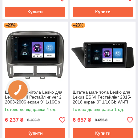
Купити
Купити
–23%
–23%
Штатна магнітола Lesko для
Штатна магнітола Lesko для
Lexus LS III Рестайлінг ver 2
Lexus ES VI Рестайлінг 2015-
2003-2006 екран 9" 1/16Gb
2018 екран 9" 1/16Gb Wi-Fi
Wi-Fi GPS Base
GPS Base
Готово до відправки 4 од.
Готово до відправки 1 од.
6 237
6 657
₴
₴
8 109 ₴
8 655 ₴
Купити
Купити