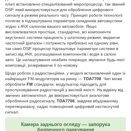
платі встановлено спеціалізований мікропроцесор, так званий
DSP, який використовується для оброблення цифрового
сигналу в режимі реального часу. Принцип роботи технології
полягає в підлаштуванні параметрів складників автоакустики
згідно з АЧХ салоном вашого автомобіля. Якщо
висловлюватися простіше, стандартно, всі компоненти
акустичної системи працюють у штатному режимі, видаючи
частотний діапазон і потужність приблизно на одному рівні,
так само DSP процесор підлаштовує параметри системи в
записі від АЧХ, розташування компонентів і водія в салоні
авто. Це налаштування неабияк покращує звучання будь-якої
композиції, розкриваючи її по-новому.
Щодо роботи з радіостанціями, у моделі встановлений один із
найкращих FM-модуляторів на ринку —
TDA7708
. Чип може
обробляти
FM
стандарти, модульатор підходить для
прослуховування радіостанцій у високій якості. На відміну від
звичних автомагнітол, де використовується аналогове
оброблення радіосигналу,
TDA7708
, завдяки вбудованому
перетворювачу, надає повноцінний цифровий нестиснутий
сигнал.
Камера заднього огляду — запорука
безпечного паркування