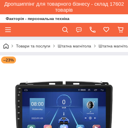
Дропшиппінг для товарного бізнесу - склад 17602
товарів
Факторія - персональна техніка
Товари та послуги
Штатна магнітола
Штатна магнітол
–23%