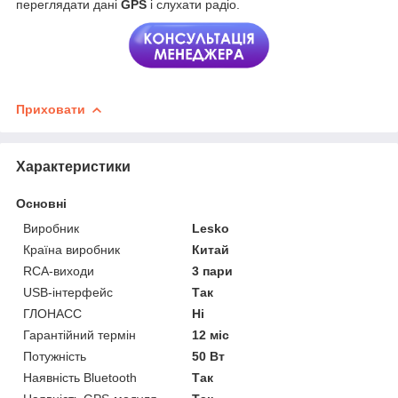
переглядати дані
GPS
і слухати радіо.
Приховати
Характеристики
Основні
Виробник
Lesko
Країна виробник
Китай
RCA-виходи
3 пари
USB-інтерфейс
Так
ГЛОНАСС
Ні
Гарантійний термін
12 міс
Потужність
50 Вт
Наявність Bluetooth
Так