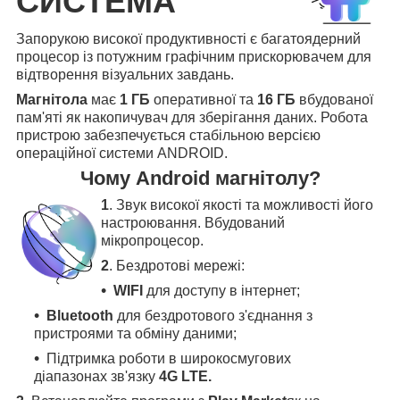
СИСТЕМА
Запорукою високої продуктивності є багатоядерний
процесор із потужним графічним прискорювачем для
відтворення візуальних завдань.
Магнітола
має
1 ГБ
оперативної та
16 ГБ
вбудованої
пам'яті як накопичувач для зберігання даних. Робота
пристрою забезпечується стабільною версією
операційної системи ANDROID.
Чому Android магнітолу?
1
. Звук високої якості та можливості його
настроювання. Вбудований
мікропроцесор.
2
. Бездротові мережі:
WIFI
для доступу в інтернет;
Bluetooth
для бездротового з'єднання з
пристроями та обміну даними;
Підтримка роботи в широкосмугових
діапазонах зв'язку
4G LTE.