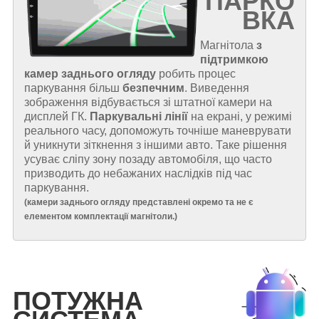
ПАРКО
ВКА
Магнітола
з
підтримкою
камер заднього огляду
робить процес
паркування більш
безпечним
. Виведення
зображення відбувається зі штатної камери на
дисплей ГК.
Паркувальні лінії
на екрані, у режимі
реального часу, допоможуть точніше маневрувати
й уникнути зіткнення з іншими авто. Таке рішення
усуває сліпу зону позаду автомобіля, що часто
призводить до небажаних наслідків під час
паркування.
(
камери заднього огляду представлені окремо та не є
елементом комплектації магнітоли.
)
ПОТУЖНА