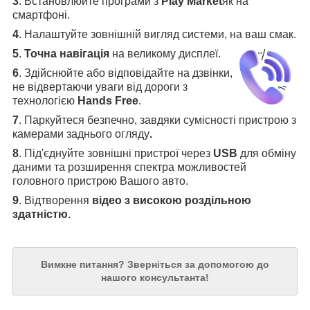
3
.
Встановлюйте програми з
Play Market
як на
смартфоні.
4
.
Налаштуйте зовнішній вигляд системи, на ваш смак.
5
.
Точна навігація
на великому дисплеї
.
6
.
Здійснюйте або відповідайте на дзвінки,
не відвертаючи уваги від дороги з
технологією
Hands Free
.
7
. Паркуйтеся безпечно, завдяки сумісності пристрою з
камерами заднього огляду
.
8
. Під'єднуйте зовнішні пристрої через
USB
для обміну
даними та розширення спектра можливостей
головного пристрою Вашого авто.
9
. Відтворення
відео з високою роздільною
здатністю
.
Вимкне питання?
Зверніться за допомогою до
нашого консультанта!