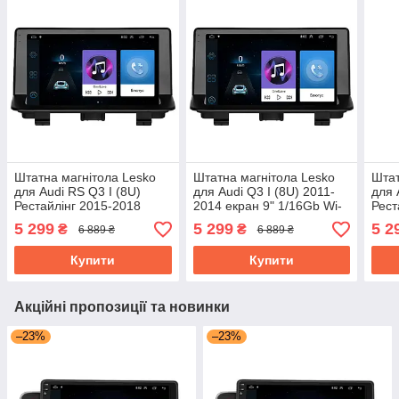
Штатна магнітола Lesko
Штатна магнітола Lesko
Штат
для Audi RS Q3 I (8U)
для Audi Q3 I (8U) 2011-
для 
Рестайлінг 2015-2018
2014 екран 9" 1/16Gb Wi-
Рест
екран 9" 1/16Gb Wi-Fi GPS
Fi GPS Base Аудіо
екра
5 299
5 299
5 2
₴
₴
6 889 ₴
6 889 ₴
Base
Base
Купити
Купити
Акційні пропозиції та новинки
–23%
–23%