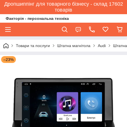
Дропшиппінг для товарного бізнесу - склад 17602
товарів
Факторія - персональна техніка
Товари та послуги
Штатна магнітола
Audi
Штатна 
–23%