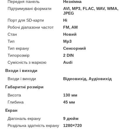
Передня панель
Незнімна
Підтримувані формати
AVI, MP3, FLAC, WAV, WMA,
JPEG
Порт для SD-карти
Ні
Робочі діапазони частот
FM, AM
Стан
Новий
Тип
Mp3
Тип екрану
Сенсорний
Типорозмір
2 DIN
Сумісність з маркою
Audi
Входи і виходи
Входи і виходи
Відеовихід, Аудіовихід
Габаритні розміри
Висота
130 мм
Глибина
45 мм
Екран
Діагональ екрану
9 дюйм
Роздільна здатність екрану
1280×720