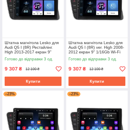
Штатна магнітола Lesko для
Штатна магнітола Lesko для
Audi Q5 I (8R) Рестайлінг.
Audi Q5 I (8R) ver. High 2008-
High 2013-2017 екран 9"
2012 екран 9" 1/16Gb Wi-Fi
1/16Gb Wi-Fi GPS Base
GPS Base
Готово до відправки 3 од.
Готово до відправки 3 од.
9 307
9 307
₴
₴
12 100 ₴
12 100 ₴
Купити
Купити
–23%
–23%