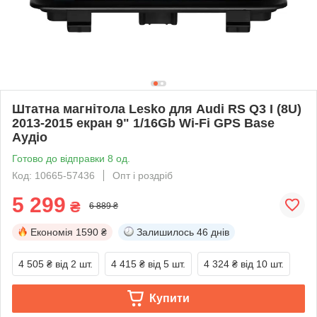
Штатна магнітола Lesko для Audi RS Q3 I (8U)
2013-2015 екран 9" 1/16Gb Wi-Fi GPS Base
Аудіо
Готово до відправки 8 од.
Код: 10665-57436
Опт і роздріб
5 299
₴
6 889 ₴
Економія
1590 ₴
Залишилось
46 днів
4 505 ₴
від 2 шт.
4 415 ₴
від 5 шт.
4 324 ₴
від 10 шт.
Купити