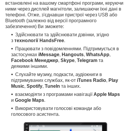
встановлені на вашому смартфоні програми, керуючи
ними через дисплей магнітоли, залишаючи їхні дані в
телефоні. Отже, з'єднавши пристрої через USB або
Bluetooth (залежно від версії програмного
забезпечення) Ви зможете:
Здійснювати та здійснювати дзвінки, згідно
з
технології HandsFree
.
Працювати з повідомленнями. Підтримується в
застосунках
iMessage
,
Hangouts
,
WhatsApp
,
Facebook Менеджер
,
Skype
,
Telegram
та
деякими іншими.
Слухайте музику, подкасти, аудіокниги в
підтримуваних службах, як-от
iTunes Radio
,
Play
Music
,
Spotify
,
TuneIn
та інших.
взаємодіяти з програмами навігації
Apple Maps
и
Google Maps
.
Використовувати голосові команди або
голосового асистента.