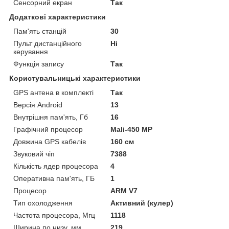
Сенсорний екран
Так
Додаткові характеристики
Пам'ять станцій
30
Пульт дистанційного
Ні
керування
Функція запису
Так
Користувальницькі характеристики
GPS антена в комплекті
Так
Версія Android
13
Внутрішня пам'ять, Гб
16
Графічний процесор
Mali-450 MP
Довжина GPS кабелів
160 см
Звуковий чіп
7388
Кількість ядер процесора
4
Оперативна пам'ять, ГБ
1
Процесор
ARM V7
Тип охолодження
Активний (кулер)
Частота процесора, Мгц
1118
Ширина по низу, мм
219