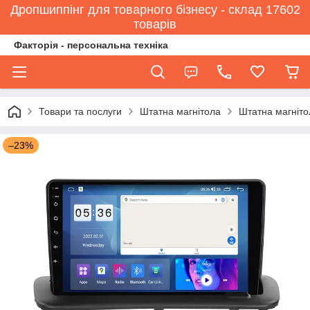
Дропшиппінг для товарного бізнесу - склад 17602
товарів
Факторія - персональна техніка
Товари та послуги
Штатна магнітола
Штатна магніто
–23%