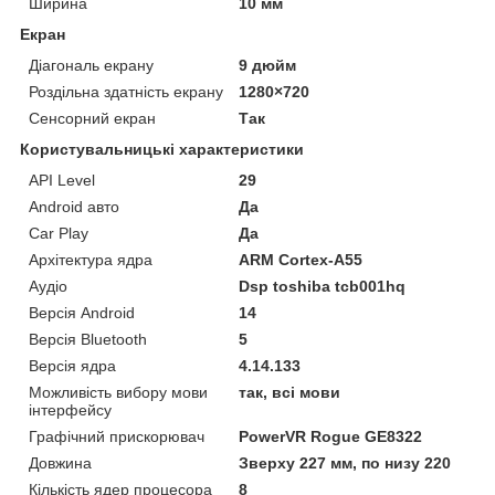
Ширина
10 мм
Екран
Діагональ екрану
9 дюйм
Роздільна здатність екрану
1280×720
Сенсорний екран
Так
Користувальницькі характеристики
API Level
29
Android авто
Да
Car Play
Да
Архітектура ядра
ARM Cortex-A55
Аудіо
Dsp toshiba tcb001hq
Версія Android
14
Версія Bluetooth
5
Версія ядра
4.14.133
Можливість вибору мови
так, всі мови
інтерфейсу
Графічний прискорювач
PowerVR Rogue GE8322
Довжина
Зверху 227 мм, по низу 220
Кількість ядер процесора
8