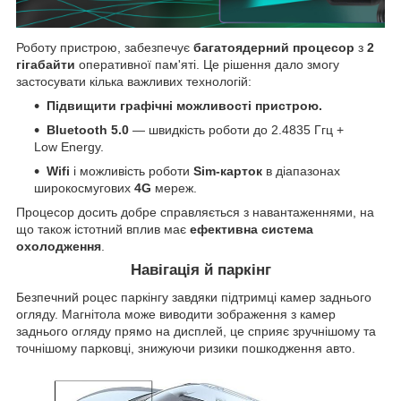
Роботу пристрою, забезпечує
багатоядерний процесор
з
2
гігабайти
оперативної пам'яті. Це рішення дало змогу
застосувати кілька важливих технологій:
Підвищити графічні можливості пристрою.
Bluetooth 5.0
— швидкість роботи до 2.4835 Ггц +
Low Energy.
Wifi
і можливість роботи
Sim-карток
в діапазонах
широкосмугових
4G
мереж.
Процесор досить добре справляється з навантаженнями, на
що також істотний вплив має
ефективна система
охолодження
.
Навігація й паркінг
Безпечний роцес паркінгу завдяки підтримці камер заднього
огляду. Магнітола може виводити зображення з камер
заднього огляду прямо на дисплей, це сприяє зручнішому та
точнішому парковці, знижуючи ризики пошкодження авто.