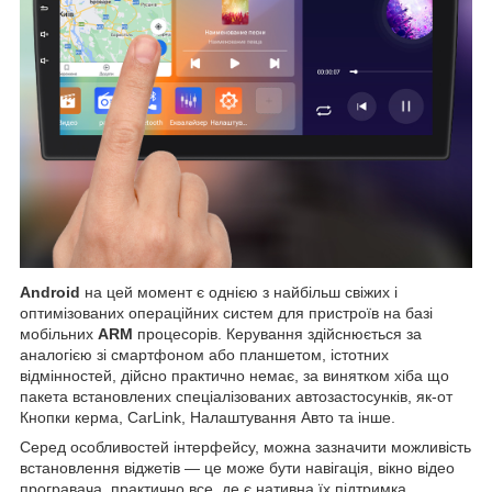
Android
на цей момент є однією з найбільш свіжих і
оптимізованих операційних систем для пристроїв на базі
мобільних
ARM
процесорів. Керування здійснюється за
аналогією зі смартфоном або планшетом, істотних
відмінностей, дійсно практично немає, за винятком хіба що
пакета встановлених спеціалізованих автозастосунків, як-от
Кнопки керма, CarLink, Налаштування Авто та інше.
Серед особливостей інтерфейсу, можна зазначити можливість
встановлення віджетів — це може бути навігація, вікно відео
програвача, практично все, де є нативна їх підтримка,