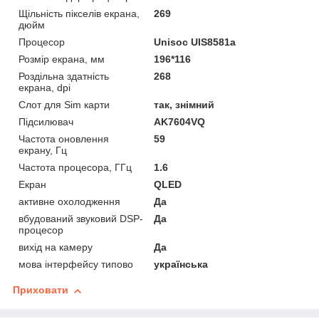
Щільність пікселів екрана,
269
дюйм
Процесор
Unisoc UIS8581a
Розмір екрана, мм
196*116
Роздільна здатність
268
екрана, dpi
Слот для Sim карти
так, знімний
Підсилювач
AK7604VQ
Частота оновлення
59
екрану, Гц
Частота процесора, ГГц
1.6
Екран
QLED
активне охолодження
Да
вбудований звуковий DSP-
Да
процесор
вихід на камеру
Да
мова інтерфейсу типово
українська
Приховати