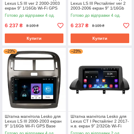
Lexus LS III ver 2 2000-2003
Lexus LS III Рестайлінг ver 2
екран 9" 1/16Gb Wi-Fi GPS
2003-2006 екран 9" 1/16Gb
Base
Wi-Fi GPS Base
Готово до відправки 4 од.
Готово до відправки 4 од.
6 237
6 237
₴
₴
8 109 ₴
8 109 ₴
Купити
Купити
–23%
–23%
Штатна магнітола Lesko для
Штатна магнітола Lesko для
Lexus LS III 2000-2003 екран
Lexus CT I Рестайлінг 2 2017-
9" 1/16Gb Wi-Fi GPS Base
н.в. екран 9" 2/32Gb Wi-Fi
GPS Base
Готово до відправки 4 од.
Готово до відправки 2 од.