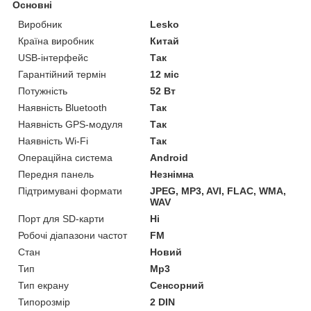
Основні
Виробник
Lesko
Країна виробник
Китай
USB-інтерфейс
Так
Гарантійний термін
12 міс
Потужність
52 Вт
Наявність Bluetooth
Так
Наявність GPS-модуля
Так
Наявність Wi-Fi
Так
Операційна система
Android
Передня панель
Незнімна
Підтримувані формати
JPEG, MP3, AVI, FLAC, WMA,
WAV
Порт для SD-карти
Ні
Робочі діапазони частот
FM
Стан
Новий
Тип
Mp3
Тип екрану
Сенсорний
Типорозмір
2 DIN