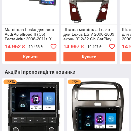
Магнітола Lesko для авто
Штатна магнітола Lesko
Штат
Audi A6 allroad II (C6)
для Lexus ES V 2006-2009
для 
Рестайлінг 2008-2011г 9"
екран 9" 2/32 Gb CarPlay
2006
2/32Gb CarPlay 4G Wi-Fi
4G Wi-Fi GPS Prime
2/32
14 952
14 997
14 
₴
₴
19 438 ₴
19 497 ₴
GPS Prime
GPS
Купити
Купити
Акційні пропозиції та новинки
–23%
–23%