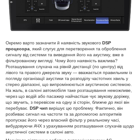
Окремо варто зазначити й наявність звукового
DSP
процесора
, який слугує для перетворення та оброблення
сигналу від системи та виведення його на акустику, вже в
фільтрованому вигляді. Чому його наявність важлива?
Розташування слухача на рівній дистанції (по центру) від
лівого та правого джерела звуку — вважається правильним із
погляду організації акустики та розподілу частотних хвиль у
стерео діапазоні, що випромінюються акустичною системою.
На жаль, в салоні автомобіля таке розташування неможливе,
через що водій або пасажир найчастіше чує звукову доріжку,
що звучить, з перевісом на одну зі сторін, ближче до якої він
перебуває.
DSP чип
вирішує цю проблему. Фактично, він
розбиває сигнал на частоти та за допомогою алгоритмів
пропускає його через власний фільтр у реальному часі,
вибудовуючи АЧХ з урахуванням розташування слухачів щодо
акустичної системи в салоні авто.