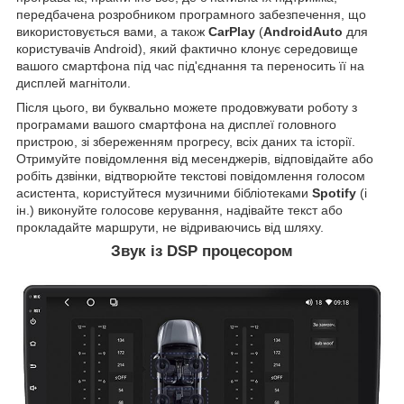
передбачена розробником програмного забезпечення, що
використовується вами, а також
CarPlay
(
AndroidAuto
для
користувачів Android), який фактично клонує середовище
вашого смартфона під час під'єднання та переносить її на
дисплей магнітоли.
Після цього, ви буквально можете продовжувати роботу з
програмами вашого смартфона на дисплеї головного
пристрою, зі збереженням прогресу, всіх даних та історії.
Отримуйте повідомлення від месенджерів, відповідайте або
робіть дзвінки, відтворюйте текстові повідомлення голосом
асистента, користуйтеся музичними бібліотеками
Spotify
(і
ін.) виконуйте голосове керування, надівайте текст або
прокладайте маршрути, не відриваючись від шляху.
Звук із DSP процесором