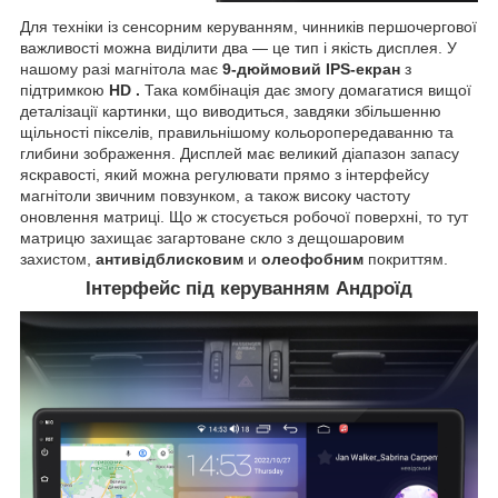
Для техніки із сенсорним керуванням, чинників першочергової
важливості можна виділити два — це тип і якість дисплея. У
нашому разі магнітола має
9-дюймовий IPS-екран
з
підтримкою
HD
.
Така комбінація дає змогу домагатися вищої
деталізації картинки, що виводиться, завдяки збільшенню
щільності пікселів, правильнішому кольоропередаванню та
глибини зображення. Дисплей має великий діапазон запасу
яскравості, який можна регулювати прямо з інтерфейсу
магнітоли звичним повзунком, а також високу частоту
оновлення матриці. Що ж стосується робочої поверхні, то тут
матрицю захищає загартоване скло з дещошаровим
захистом,
антивідблисковим
и
олеофобним
покриттям.
Інтерфейс під керуванням Андроїд