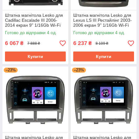
Штатна магнітола Lesko для
Штатна магнітола Lesko для
Cadillac Escalade III 2006-
Lexus LS III Рестайлінг 2003-
2014 екран 9" 1/16Gb Wi-Fi
2006 екран 9" 1/16Gb Wi-Fi
GPS Base Каміллак Ескалейд
GPS Base
Готово до відправки 4 од.
Готово до відправки 4 од.
6 067
6 237
₴
₴
7 888 ₴
8 109 ₴
Купити
Купити
–23%
–23%
Штатна магнітола Lesko для
Штатна магнітола Lesko для