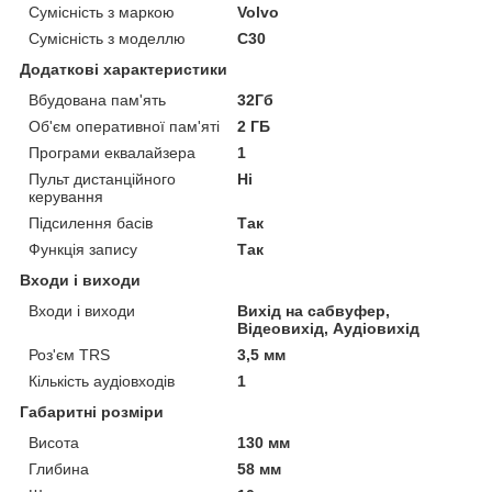
Сумісність з маркою
Volvo
Сумісність з моделлю
C30
Додаткові характеристики
Вбудована пам'ять
32Гб
Об'єм оперативної пам'яті
2 ГБ
Програми еквалайзера
1
Пульт дистанційного
Ні
керування
Підсилення басів
Так
Функція запису
Так
Входи і виходи
Входи і виходи
Вихід на сабвуфер,
Відеовихід, Аудіовихід
Роз'єм TRS
3,5 мм
Кількість аудіовходів
1
Габаритні розміри
Висота
130 мм
Глибина
58 мм