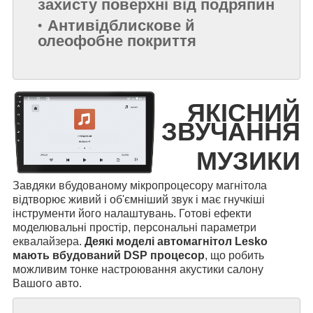
захисту поверхні від подряпин
Антивідблискове й
олеофобне покриття
ЯКІСНИЙ
ЗВУЧАННЯ
МУЗИКИ
Завдяки вбудованому мікропроцесору магнітола
відтворює живий і об'ємніший звук і має гнучкіші
інструменти його налаштувань. Готові ефекти
моделювальні простір, персональні параметри
еквалайзера.
Деякі моделі автомагнітол Lesko
мають вбудований DSP процесор
, що робить
можливим тонке настроювання акустики салону
Вашого авто.