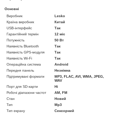
Основні
Виробник
Lesko
Країна виробник
Китай
USB-інтерфейс
Так
Гарантійний термін
12 міс
Потужність
50 Вт
Наявність Bluetooth
Так
Наявність GPS-модуля
Так
Наявність Wi-Fi
Так
Операційна система
Android
Передня панель
Незнімна
Підтримувані формати
MP3, FLAC, AVI, WMA, JPEG,
WAV
Порт для SD-карти
Ні
Робочі діапазони частот
AM, FM
Стан
Новий
Тип
Mp3
Тип екрану
Сенсорний