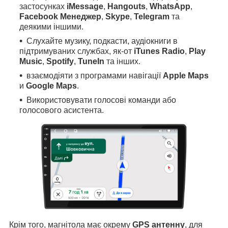
застосунках
iMessage
,
Hangouts
,
WhatsApp
,
Facebook Менеджер
,
Skype
,
Telegram
та
деякими іншими.
Слухайте музику, подкасти, аудіокниги в
підтримуваних службах, як-от
iTunes Radio
,
Play
Music
,
Spotify
,
TuneIn
та інших.
взаємодіяти з програмами навігації
Apple Maps
и
Google Maps
.
Використовувати голосові команди або
голосового асистента.
Крім того, магнітола має окрему
GPS антенну
, для