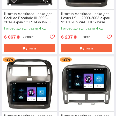
Штатна магнітола Lesko для
Штатна магнітола Lesko для
Cadillac Escalade III 2006-
Lexus LS III 2000-2003 екран
2014 екран 9" 1/16Gb Wi-Fi
9" 1/16Gb Wi-Fi GPS Base
GPS Base Каміллак Ескалейд
Готово до відправки 4 од.
Готово до відправки 4 од.
6 067
6 237
₴
₴
7 888 ₴
8 109 ₴
Купити
Купити
–23%
–23%
Штатна магнітола Lesko для
Штатна магнітола Lesko для