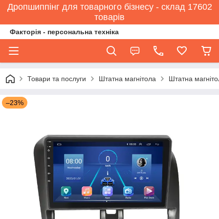
Дропшиппінг для товарного бізнесу - склад 17602
товарів
Факторія - персональна техніка
Товари та послуги
Штатна магнітола
Штатна магніто
–23%