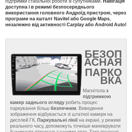
підтримки стабільної роботи зі супутниками.
Навігація
доступна і в режимі безпосереднього
використання головного Андроїд пристрою, через
програми на кшталт Navitel або Google Maps,
незалежно від активності Carplay або Android Auto!
БЕЗОП
АСНАЯ
ПАРКО
ВКА
Магнітола
з
підтримкою
камер заднього огляду
робить процес
паркування більш
безпечним
. Виведення
зображення відбувається зі штатної камери на
дисплей ГК.
Паркувальні лінії
на екрані, у режимі
реального часу, допоможуть точніше маневрувати
й уникнути зіткнення з іншими авто. Таке рішення