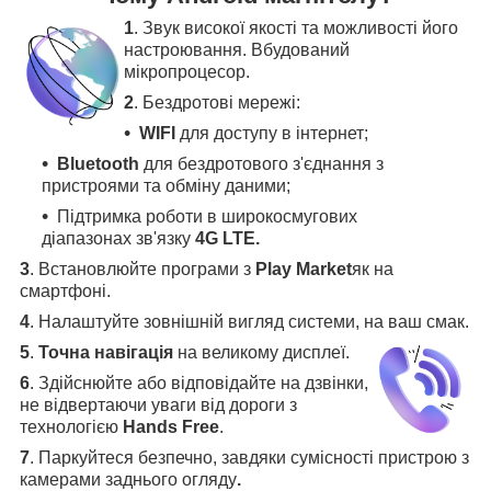
1
. Звук високої якості та можливості його
настроювання. Вбудований
мікропроцесор.
2
. Бездротові мережі:
WIFI
для доступу в інтернет;
Bluetooth
для бездротового з'єднання з
пристроями та обміну даними;
Підтримка роботи в широкосмугових
діапазонах зв'язку
4G LTE.
3
.
Встановлюйте програми з
Play Market
як на
смартфоні.
4
.
Налаштуйте зовнішній вигляд системи, на ваш смак.
5
.
Точна навігація
на великому дисплеї
.
6
.
Здійснюйте або відповідайте на дзвінки,
не відвертаючи уваги від дороги з
технологією
Hands Free
.
7
. Паркуйтеся безпечно, завдяки сумісності пристрою з
камерами заднього огляду
.