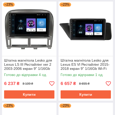
–23%
–23%
Штатна магнітола Lesko для
Штатна магнітола Lesko для
Lexus LS III Рестайлінг ver 2
Lexus ES VI Рестайлінг 2015-
2003-2006 екран 9" 1/16Gb
2018 екран 9" 1/16Gb Wi-Fi
Wi-Fi GPS Base
GPS Base
Готово до відправки 4 од.
Готово до відправки 1 од.
6 237
6 657
₴
₴
8 109 ₴
8 655 ₴
Купити
Купити
–23%
–23%