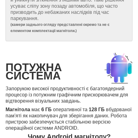
усуває сліпу зону позаду автомобіля, що часто
призводить до небажаних наслідків під час
паркування.
(
камери заднього огляду представлені окремо та не є
елементом комплектації магнітоли.
)
ПОТУЖНА
СИСТЕМА
Запорукою високої продуктивності є багатоядерний
процесор із потужним графічним прискорювачем для
відтворення візуальних завдань.
Магнітола
має
6 ГБ
оперативної та
128 ГБ
вбудованої
пам'яті як накопичувач для зберігання даних. Робота
пристрою забезпечується стабільною версією
операційної системи ANDROID.
Чому Android магнітолу?