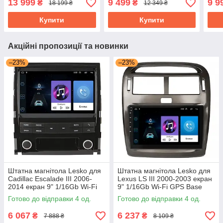
13 999
9 499
9 9
₴
₴
18 199 ₴
12 349 ₴
GPS Top
Купити
Купити
Акційні пропозиції та новинки
–23%
–23%
Штатна магнітола Lesko для
Штатна магнітола Lesko для
Cadillac Escalade III 2006-
Lexus LS III 2000-2003 екран
2014 екран 9" 1/16Gb Wi-Fi
9" 1/16Gb Wi-Fi GPS Base
GPS Base Каміллак Ескалейд
Готово до відправки 4 од.
Готово до відправки 4 од.
6 067
6 237
₴
₴
7 888 ₴
8 109 ₴