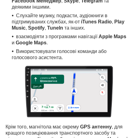
Facebook Менеджер
,
Skype
,
Telegram
та
деякими іншими.
Слухайте музику, подкасти, аудіокниги в
підтримуваних службах, як-от
iTunes Radio
,
Play
Music
,
Spotify
,
TuneIn
та інших.
взаємодіяти з програмами навігації
Apple Maps
и
Google Maps
.
Використовувати голосові команди або
голосового асистента.
Крім того, магнітола має окрему
GPS антенну
, для
кращого позиціювання транспортного засобу та