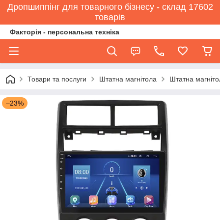
Дропшиппінг для товарного бізнесу - склад 17602
товарів
Факторія - персональна техніка
Товари та послуги
Штатна магнітола
Штатна магніто
–23%