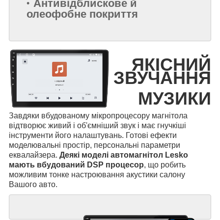
Антивідблискове й
олеофобне покриття
ЯКІСНИЙ
ЗВУЧАННЯ
МУЗИКИ
Завдяки вбудованому мікропроцесору магнітола
відтворює живий і об'ємніший звук і має гнучкіші
інструменти його налаштувань. Готові ефекти
моделювальні простір, персональні параметри
еквалайзера.
Деякі моделі автомагнітол Lesko
мають вбудований DSP процесор
, що робить
можливим тонке настроювання акустики салону
Вашого авто.