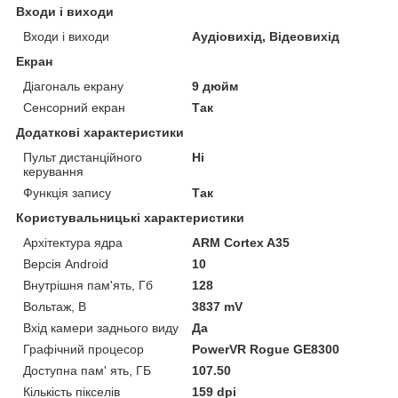
Входи і виходи
Входи і виходи
Аудіовихід, Відеовихід
Екран
Діагональ екрану
9 дюйм
Сенсорний екран
Так
Додаткові характеристики
Пульт дистанційного
Ні
керування
Функція запису
Так
Користувальницькі характеристики
Архітектура ядра
ARM Cortex A35
Версія Android
10
Внутрішня пам'ять, Гб
128
Вольтаж, В
3837 mV
Вхід камери заднього виду
Да
Графічний процесор
PowerVR Rogue GE8300
Доступна пам' ять, ГБ
107.50
Кількість пікселів
159 dpi