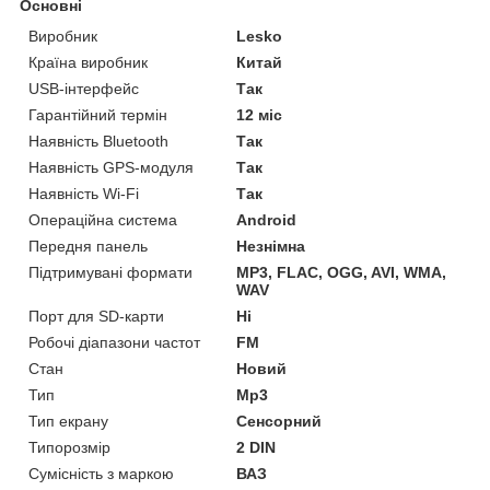
Основні
Виробник
Lesko
Країна виробник
Китай
USB-інтерфейс
Так
Гарантійний термін
12 міс
Наявність Bluetooth
Так
Наявність GPS-модуля
Так
Наявність Wi-Fi
Так
Операційна система
Android
Передня панель
Незнімна
Підтримувані формати
MP3, FLAC, OGG, AVI, WMA,
WAV
Порт для SD-карти
Ні
Робочі діапазони частот
FM
Стан
Новий
Тип
Mp3
Тип екрану
Сенсорний
Типорозмір
2 DIN
Сумісність з маркою
ВАЗ