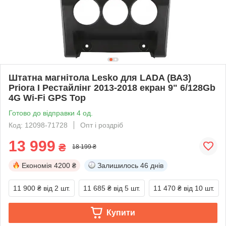
Штатна магнітола Lesko для LADA (ВАЗ)
Priora I Рестайлінг 2013-2018 екран 9" 6/128Gb
4G Wi-Fi GPS Top
Готово до відправки 4 од.
Код: 12098-71728
Опт і роздріб
13 999
₴
18 199 ₴
Економія
4200 ₴
Залишилось
46 днів
11 900 ₴
від 2 шт.
11 685 ₴
від 5 шт.
11 470 ₴
від 10 шт.
Купити