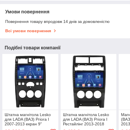
Умови повернення
Повернення товару впродовж 14 днів за домовленістю
Всі умови повернення
Подібні товари компанії
Штатна магнітола Lesko
Штатна магнітола Lesko
Магн
для LADA (ВАЗ) Priora I
для LADA (ВАЗ) Priora I
(ВАЗ
2007-2013 екран 9"
Рестайлінг 2013-2018
2013
6/128Gb 4G Wi-Fi GPS Top
екран 9" 2/32Gb 4G Wi-Fi
4/32