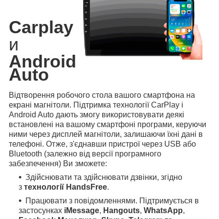
Carplay
и
Android
Auto
Відтворення робочого стола вашого смартфона на
екрані магнітоли. Підтримка технології CarPlay і
Android Auto дають змогу використовувати деякі
встановлені на вашому смартфоні програми, керуючи
ними через дисплей магнітоли, залишаючи їхні дані в
телефоні. Отже, з'єднавши пристрої через USB або
Bluetooth (залежно від версії програмного
забезпечення) Ви зможете:
Здійснювати та здійснювати дзвінки, згідно
з
технології HandsFree
.
Працювати з повідомленнями. Підтримується в
застосунках
iMessage
,
Hangouts
,
WhatsApp
,