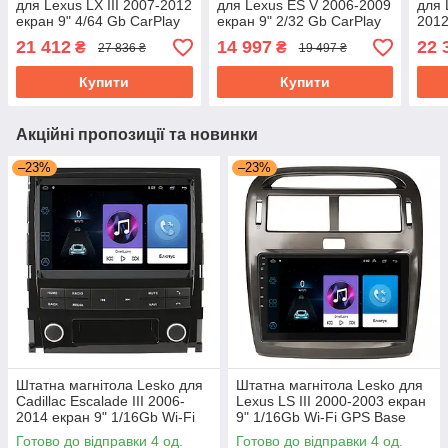
для Lexus LX III 2007-2012
для Lexus ES V 2006-2009
для 
екран 9" 4/64 Gb CarPlay
екран 9" 2/32 Gb CarPlay
2012
4G Wi-Fi GPS Prime
4G Wi-Fi GPS Prime
Gb C
21 412
14 997
22 
₴
₴
27 836 ₴
19 497 ₴
Prim
Купити
Купити
Акційні пропозиції та новинки
–23%
–23%
Штатна магнітола Lesko для
Штатна магнітола Lesko для
Cadillac Escalade III 2006-
Lexus LS III 2000-2003 екран
2014 екран 9" 1/16Gb Wi-Fi
9" 1/16Gb Wi-Fi GPS Base
GPS Base Каміллак Ескалейд
Готово до відправки 4 од.
Готово до відправки 4 од.