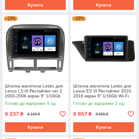
Купити
Купити
–23%
–23%
Штатна магнітола Lesko для
Штатна магнітола Lesko для
Lexus LS III Рестайлінг ver 2
Lexus ES VI Рестайлінг 2015-
2003-2006 екран 9" 1/16Gb
2018 екран 9" 1/16Gb Wi-Fi
Wi-Fi GPS Base
GPS Base
Готово до відправки 4 од.
Готово до відправки 1 од.
6 237
6 657
₴
₴
8 109 ₴
8 655 ₴
Купити
Купити