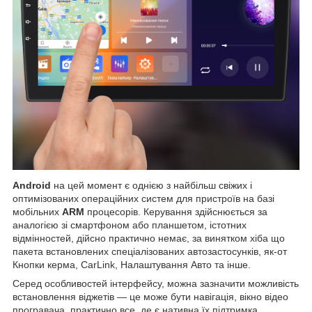
Android
на цей момент є однією з найбільш свіжих і
оптимізованих операційних систем для пристроїв на базі
мобільних
ARM
процесорів. Керування здійснюється за
аналогією зі смартфоном або планшетом, істотних
відмінностей, дійсно практично немає, за винятком хіба що
пакета встановлених спеціалізованих автозастосунків, як-от
Кнопки керма, CarLink, Налаштування Авто та інше.
Серед особливостей інтерфейсу, можна зазначити можливість
встановлення віджетів — це може бути навігація, вікно відео
програвача, практично все, де є нативна їх підтримка,