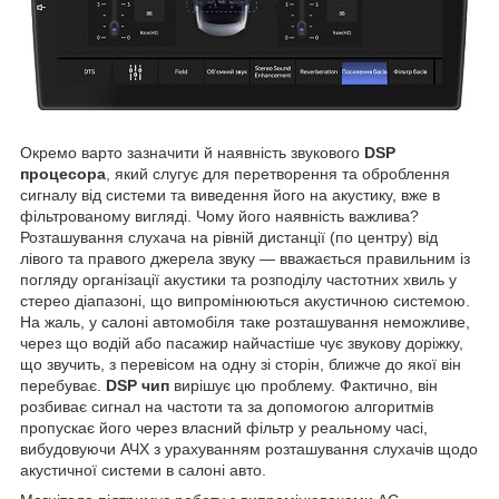
Окремо варто зазначити й наявність звукового
DSP
процесора
, який слугує для перетворення та оброблення
сигналу від системи та виведення його на акустику, вже в
фільтрованому вигляді. Чому його наявність важлива?
Розташування слухача на рівній дистанції (по центру) від
лівого та правого джерела звуку — вважається правильним із
погляду організації акустики та розподілу частотних хвиль у
стерео діапазоні, що випромінюються акустичною системою.
На жаль, у салоні автомобіля таке розташування неможливе,
через що водій або пасажир найчастіше чує звукову доріжку,
що звучить, з перевісом на одну зі сторін, ближче до якої він
перебуває.
DSP чип
вирішує цю проблему. Фактично, він
розбиває сигнал на частоти та за допомогою алгоритмів
пропускає його через власний фільтр у реальному часі,
вибудовуючи АЧХ з урахуванням розташування слухачів щодо
акустичної системи в салоні авто.