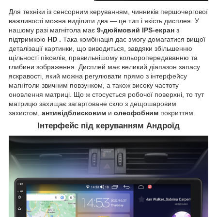
Для техніки із сенсорним керуванням, чинників першочергової
важливості можна виділити два — це тип і якість дисплея. У
нашому разі магнітола має
9-дюймовий IPS-екран
з
підтримкою
HD
.
Така комбінація дає змогу домагатися вищої
деталізації картинки, що виводиться, завдяки збільшенню
щільності пікселів, правильнішому кольоропередаванню та
глибини зображення. Дисплей має великий діапазон запасу
яскравості, який можна регулювати прямо з інтерфейсу
магнітоли звичним повзунком, а також високу частоту
оновлення матриці. Що ж стосується робочої поверхні, то тут
матрицю захищає загартоване скло з дещошаровим
захистом,
антивідблисковим
и
олеофобним
покриттям.
Інтерфейс під керуванням Андроїд