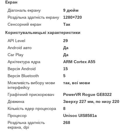
Екран
Діагональ екрану
9 дюйм
Роздільна здатність екрану
1280×720
Сенсорний екран
Так
Користувальницькі характеристики
API Level
29
Android авто
Да
Car Play
Да
Архітектура ядра
ARM Cortex A55
Версія Android
15
Версія Bluetooth
5
Можливість вибору мови
так, всі мови
інтерфейсу
Графічний прискорювач
PowerVR Rogue GE8322
Довжина
Зверху 227 мм, по низу 220
Кількість ядер процесора
8
Процесор
Unisoc UIS8581a
Роздільна здатність
268
екрана, dpi