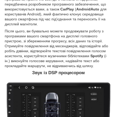
передбачена розробником програмного забезпечення, що
використовується вами, а також
CarPlay
(
AndroidAuto
для
користувачів Android), який фактично клонує середовище
вашого смартфона під час під'єднання та переносить її на
дисплей магнітоли.
Після цього, ви буквально можете продовжувати роботу з
програмами вашого смартфона на дисплеї головного
пристрою, зі збереженням прогресу, всіх даних та історії.
Отримуйте повідомлення від месенджерів, відповідайте або
робіть дзвінки, відтворюйте текстові повідомлення голосом
асистента, користуйтеся музичними бібліотеками
Spotify
(і
ін.) виконуйте голосове керування, надівайте текст або
прокладайте маршрути, не відриваючись від шляху.
Звук із DSP процесором