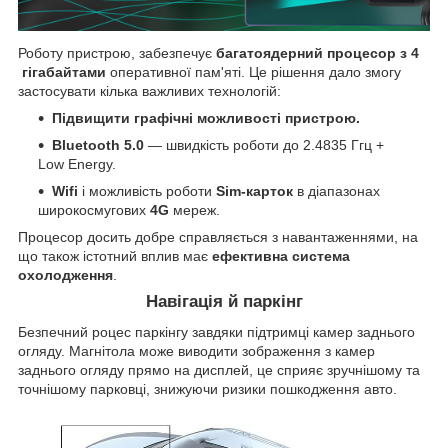
Роботу пристрою, забезпечує
багатоядерний процесор
з
4
гігабайтами
оперативної пам'яті. Це рішення дало змогу
застосувати кілька важливих технологій:
Підвищити графічні можливості пристрою.
Bluetooth 5.0
— швидкість роботи до 2.4835 Ггц +
Low Energy.
Wifi
і можливість роботи
Sim-карток
в діапазонах
широкосмугових
4G
мереж.
Процесор досить добре справляється з навантаженнями, на
що також істотний вплив має
ефективна система
охолодження
.
Навігація й паркінг
Безпечний роцес паркінгу завдяки підтримці камер заднього
огляду. Магнітола може виводити зображення з камер
заднього огляду прямо на дисплей, це сприяє зручнішому та
точнішому парковці, знижуючи ризики пошкодження авто.