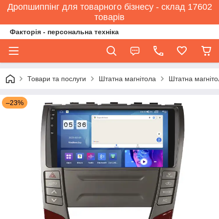
Дропшиппінг для товарного бізнесу - склад 17602
товарів
Факторія - персональна техніка
Товари та послуги
Штатна магнітола
Штатна магніто
–23%