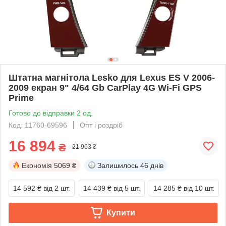
Штатна магнітола Lesko для Lexus ES V 2006-
2009 екран 9" 4/64 Gb CarPlay 4G Wi-Fi GPS
Prime
Готово до відправки 2 од.
Код: 11760-69596
Опт і роздріб
16 894
₴
21 963 ₴
Економія
5069 ₴
Залишилось
46 днів
14 592 ₴
від 2 шт.
14 439 ₴
від 5 шт.
14 285 ₴
від 10 шт.
Купити