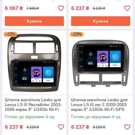
6 067
6 237
₴
₴
7 888 ₴
8 109 ₴
Купити
Купити
–23%
–23%
Штатна магнітола Lesko для
Штатна магнітола Lesko для
Lexus LS III Рестайлінг 2003-
Lexus LS III ver 2 2000-2003
2006 екран 9" 1/16Gb Wi-Fi
екран 9" 1/16Gb Wi-Fi GPS
GPS Base
Base
Готово до відправки 4 од.
Готово до відправки 4 од.
6 237
6 237
₴
₴
8 109 ₴
8 109 ₴