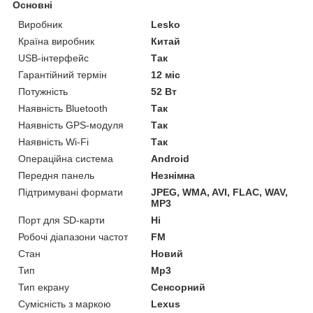
Основні
Виробник
Lesko
Країна виробник
Китай
USB-інтерфейс
Так
Гарантійний термін
12 міс
Потужність
52 Вт
Наявність Bluetooth
Так
Наявність GPS-модуля
Так
Наявність Wi-Fi
Так
Операційна система
Android
Передня панель
Незнімна
Підтримувані формати
JPEG, WMA, AVI, FLAC, WAV,
MP3
Порт для SD-карти
Ні
Робочі діапазони частот
FM
Стан
Новий
Тип
Mp3
Тип екрану
Сенсорний
Сумісність з маркою
Lexus