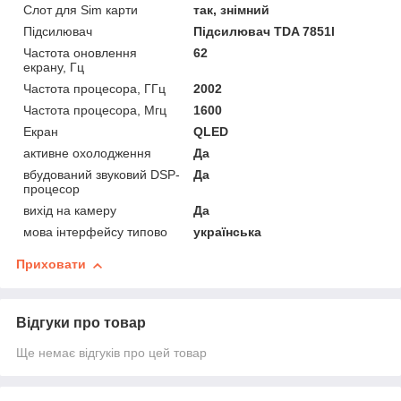
Слот для Sim карти
так, знімний
Підсилювач
Підсилювач TDA 7851l
Частота оновлення
62
екрану, Гц
Частота процесора, ГГц
2002
Частота процесора, Мгц
1600
Екран
QLED
активне охолодження
Да
вбудований звуковий DSP-
Да
процесор
вихід на камеру
Да
мова інтерфейсу типово
українська
Приховати
Відгуки про товар
Ще немає відгуків про цей товар