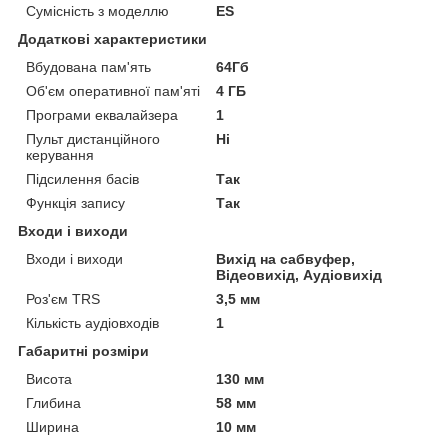
Сумісність з моделлю
ES
Додаткові характеристики
Вбудована пам'ять
64Гб
Об'єм оперативної пам'яті
4 ГБ
Програми еквалайзера
1
Пульт дистанційного
Ні
керування
Підсилення басів
Так
Функція запису
Так
Входи і виходи
Входи і виходи
Вихід на сабвуфер,
Відеовихід, Аудіовихід
Роз'єм TRS
3,5 мм
Кількість аудіовходів
1
Габаритні розміри
Висота
130 мм
Глибина
58 мм
Ширина
10 мм