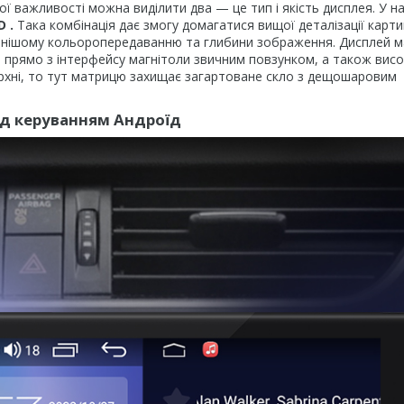
ої важливості можна виділити два — це тип і якість дисплея. У 
D
.
Така комбінація дає змогу домагатися вищої деталізації карт
ильнішому кольоропередаванню та глибини зображення. Дисплей м
и прямо з інтерфейсу магнітоли звичним повзунком, а також висо
рхні, то тут матрицю захищає загартоване скло з дещошаровим
ід керуванням Андроїд