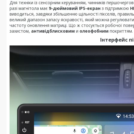
Для техніки із сенсорним керуванням, чинників першочергов
разі магнітола має
9-дюймовий IPS-екран
з підтримкою
H
виводиться, завдяки збільшенню щільності пікселів, прав
великий діапазон запасу яскравості, який можна регулюват
частоту оновлення матриці. Що ж стосується робочої пове
захистом,
антивідблисковим
и
олеофобним
покриттям.
Інтерфейс п