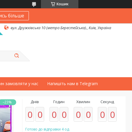
Кошик
ись більше
вул. Дружківська 10 (метро Берестейська)., Київ, Україна
ин замовляти у нас
Напишіть нам в Telegram
Днів
Годин
Хвилин
Секунд
–23%
0
0
0
0
0
0
0
0
Готово до відправки 4 од.