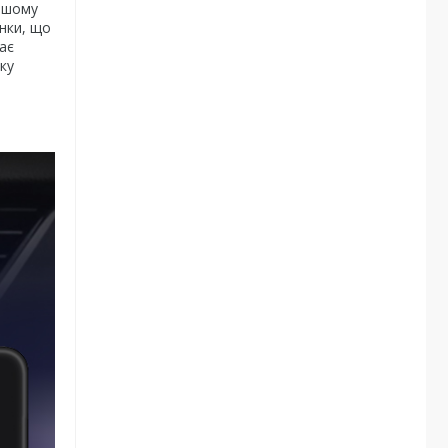
нашому
инки, що
ає
ку