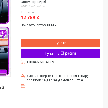
Оптом і в роздріб
Код:
11786-70198
16 626 ₴
12 789 ₴
Показати оптові ціни
Купити
Купити з
+380 (66) 618-61-89
повернення товару
протягом 14 днів
за домовленістю
Gb