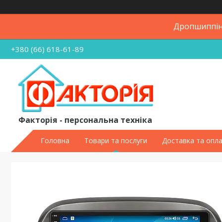
Дропшиппінг
+380 (66) 618-61-89
Факторія - персональна техніка
Головна
Товари та послуги
Доставка та опл