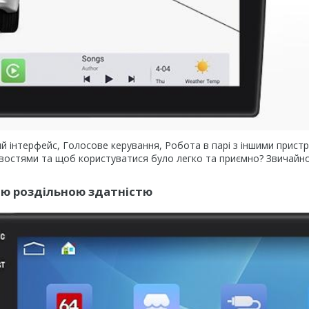
чний інтерфейс, Голосове керування, Робота в парі з іншими прист
ивостями та щоб користуватися було легко та приємно? Звичайно
кою роздільною здатністю