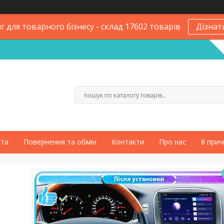
 для товарного бізнесу - склад 17602 товарів
Дізнат
ата
Повернення та обмін
Контакти
Про нас
8 прич