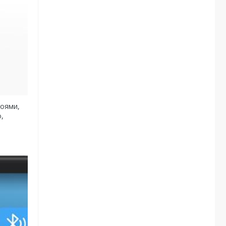
роями,
,