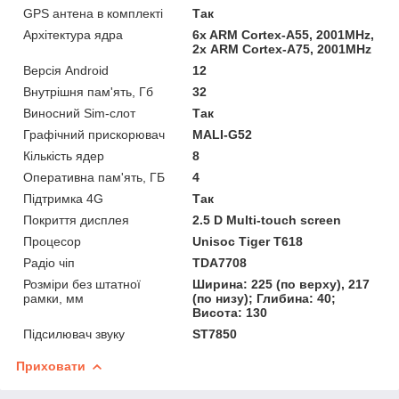
GPS антена в комплекті
Так
Архітектура ядра
6x ARM Cortex-A55, 2001MHz,
2х ARM Cortex-A75, 2001MHz
Версія Android
12
Внутрішня пам'ять, Гб
32
Виносний Sim-слот
Так
Графічний прискорювач
MALI-G52
Кількість ядер
8
Оперативна пам'ять, ГБ
4
Підтримка 4G
Так
Покриття дисплея
2.5 D Multi-touch screen
Процесор
Unisoc Tiger T618
Радіо чіп
TDA7708
Розміри без штатної
Ширина: 225 (по верху), 217
рамки, мм
(по низу); Глибина: 40;
Висота: 130
Підсилювач звуку
ST7850
Приховати