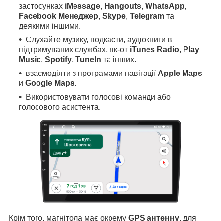
застосунках
iMessage
,
Hangouts
,
WhatsApp
,
Facebook Менеджер
,
Skype
,
Telegram
та
деякими іншими.
Слухайте музику, подкасти, аудіокниги в
підтримуваних службах, як-от
iTunes Radio
,
Play
Music
,
Spotify
,
TuneIn
та інших.
взаємодіяти з програмами навігації
Apple Maps
и
Google Maps
.
Використовувати голосові команди або
голосового асистента.
Крім того, магнітола має окрему
GPS антенну
, для