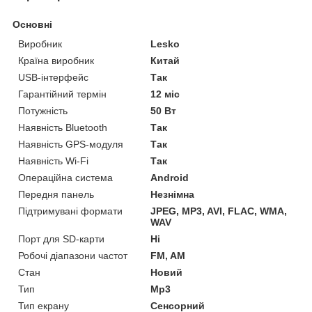
Основні
Виробник
Lesko
Країна виробник
Китай
USB-інтерфейс
Так
Гарантійний термін
12 міс
Потужність
50 Вт
Наявність Bluetooth
Так
Наявність GPS-модуля
Так
Наявність Wi-Fi
Так
Операційна система
Android
Передня панель
Незнімна
Підтримувані формати
JPEG, MP3, AVI, FLAC, WMA,
WAV
Порт для SD-карти
Ні
Робочі діапазони частот
FM, AM
Стан
Новий
Тип
Mp3
Тип екрану
Сенсорний