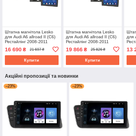
Штатна магнітола Lesko
Штатна магнітола Lesko
Штат
для Audi A6 allroad II (C6)
для Audi A6 allroad II (C6)
для 
Рестайлінг 2008-2011
Рестайлінг 2008-2011
Рест
екран 9" 4/32Gb 4G Wi-Fi
екран 9" 6/128Gb 4G Wi-Fi
екра
16 690
19 866
13 
₴
₴
21 697 ₴
25 826 ₴
GPS Top
GPS Top
GPS
Купити
Купити
Акційні пропозиції та новинки
–23%
–23%