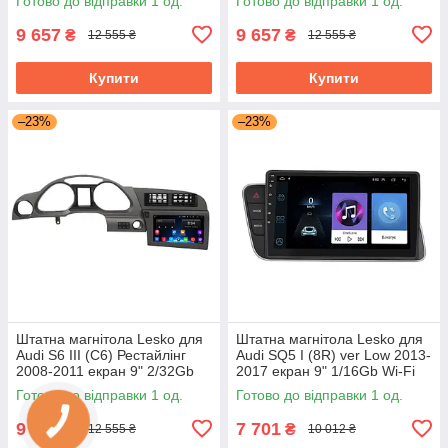
Готово до відправки 1 од.
Готово до відправки 1 од.
9 657
9 657
₴
₴
12 555 ₴
12 555 ₴
Купити
Купити
–23%
–23%
Штатна магнітола Lesko для
Штатна магнітола Lesko для
Audi S6 III (C6) Рестайлінг
Audi SQ5 I (8R) ver Low 2013-
2008-2011 екран 9" 2/32Gb
2017 екран 9" 1/16Gb Wi-Fi
Wi-Fi GPS Base
GPS Base
Готово до відправки 1 од.
Готово до відправки 1 од.
9 657
7 701
₴
₴
12 555 ₴
10 012 ₴