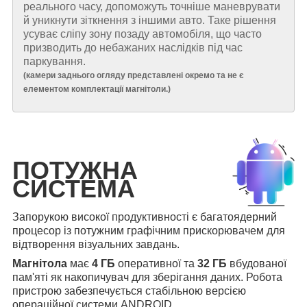
реального часу, допоможуть точніше маневрувати
й уникнути зіткнення з іншими авто. Таке рішення
усуває сліпу зону позаду автомобіля, що часто
призводить до небажаних наслідків під час
паркування.
(
камери заднього огляду представлені окремо та не є
елементом комплектації магнітоли.
)
ПОТУЖНА
СИСТЕМА
Запорукою високої продуктивності є багатоядерний
процесор із потужним графічним прискорювачем для
відтворення візуальних завдань.
Магнітола
має
4 ГБ
оперативної та
32 ГБ
вбудованої
пам'яті як накопичувач для зберігання даних. Робота
пристрою забезпечується стабільною версією
операційної системи ANDROID.