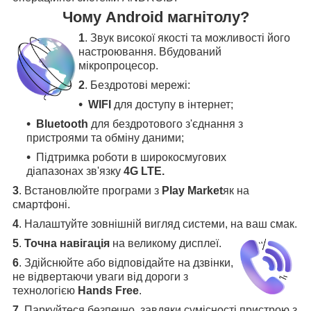
Чому Android магнітолу?
1
. Звук високої якості та можливості його
настроювання. Вбудований
мікропроцесор.
2
. Бездротові мережі:
WIFI
для доступу в інтернет;
Bluetooth
для бездротового з'єднання з
пристроями та обміну даними;
Підтримка роботи в широкосмугових
діапазонах зв'язку
4G LTE.
3
.
Встановлюйте програми з
Play Market
як на
смартфоні.
4
.
Налаштуйте зовнішній вигляд системи, на ваш смак.
5
.
Точна навігація
на великому дисплеї
.
6
.
Здійснюйте або відповідайте на дзвінки,
не відвертаючи уваги від дороги з
технологією
Hands Free
.
7
. Паркуйтеся безпечно, завдяки сумісності пристрою з