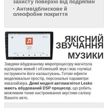
захисту поверхні від подряпин
Антивідблискове й
олеофобне покриття
ЯКІСНИЙ
ЗВУЧАННЯ
МУЗИКИ
Завдяки вбудованому мікропроцесору магнітола
відтворює живий і об'ємніший звук і має гнучкіші
інструменти його налаштувань. Готові ефекти
моделювальні простір, персональні параметри
еквалайзера.
Деякі моделі автомагнітол Lesko
мають вбудований DSP процесор
, що робить
можливим тонке настроювання акустики салону
Вашого авто.