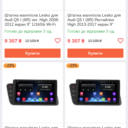
Штатна магнітола Lesko для
Штатна магнітола Lesko для
Audi Q5 I (8R) ver. High 2008-
Audi Q5 I (8R) Рестайлінг.
2012 екран 9" 1/16Gb Wi-Fi
High 2013-2017 екран 9"
GPS Base
1/16Gb Wi-Fi GPS Base
Готово до відправки 3 од.
Готово до відправки 3 од.
9 307
9 307
₴
₴
12 100 ₴
12 100 ₴
Купити
Купити
–23%
–23%
Штатна магнітола Lesko для
Штатна магнітола Lesko для