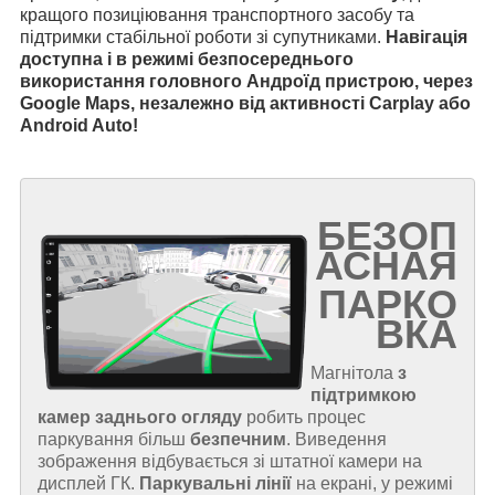
кращого позиціювання транспортного засобу та
підтримки стабільної роботи зі супутниками.
Навігація
доступна і в режимі безпосереднього
використання головного Андроїд пристрою, через
Google Maps, незалежно від активності Carplay або
Android Auto!
БЕЗОП
АСНАЯ
ПАРКО
ВКА
Магнітола
з
підтримкою
камер заднього огляду
робить процес
паркування більш
безпечним
. Виведення
зображення відбувається зі штатної камери на
дисплей ГК.
Паркувальні лінії
на екрані, у режимі