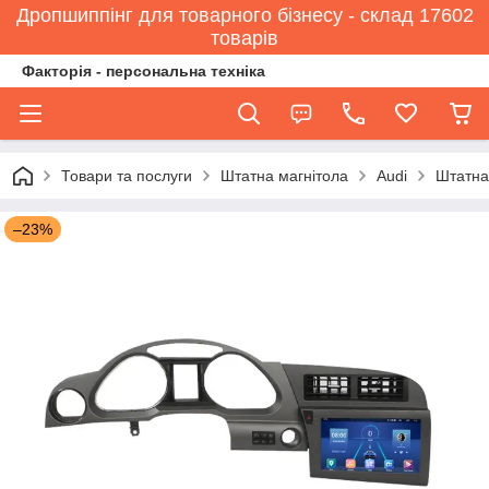
Дропшиппінг для товарного бізнесу - склад 17602
товарів
Факторія - персональна техніка
Товари та послуги
Штатна магнітола
Audi
Штатна 
–23%