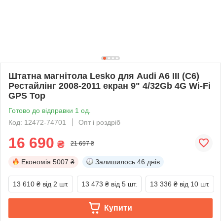
Штатна магнітола Lesko для Audi A6 III (C6)
Рестайлінг 2008-2011 екран 9" 4/32Gb 4G Wi-Fi
GPS Top
Готово до відправки 1 од.
Код: 12472-74701
Опт і роздріб
16 690
₴
21 697 ₴
Економія
5007 ₴
Залишилось
46 днів
13 610 ₴
від 2 шт.
13 473 ₴
від 5 шт.
13 336 ₴
від 10 шт.
Купити