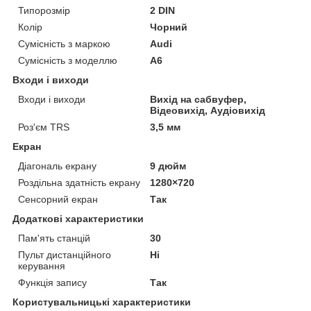
Типорозмір
2 DIN
Колір
Чорний
Сумісність з маркою
Audi
Сумісність з моделлю
A6
Входи і виходи
Входи і виходи
Вихід на сабвуфер,
Відеовихід, Аудіовихід
Роз'єм TRS
3,5 мм
Екран
Діагональ екрану
9 дюйм
Роздільна здатність екрану
1280×720
Сенсорний екран
Так
Додаткові характеристики
Пам'ять станцій
30
Пульт дистанційного
Ні
керування
Функція запису
Так
Користувальницькі характеристики