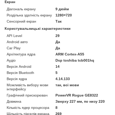
Екран
Діагональ екрану
9 дюйм
Роздільна здатність екрану
1280×720
Сенсорний екран
Так
Користувальницькі характеристики
API Level
29
Android авто
Да
Car Play
Да
Архітектура ядра
ARM Cortex-A55
Аудіо
Dsp toshiba tcb001hq
Версія Android
14
Версія Bluetooth
5
Версія ядра
4.14.133
Можливість вибору мови
так, всі мови
інтерфейсу
Графічний прискорювач
PowerVR Rogue GE8322
Довжина
Зверху 227 мм, по низу 220
Кількість ядер процесора
8
Щільність пікселів екрана,
269