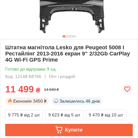
Штатна магнітола Lesko для Peugeot 5008 I
Рестайлінг 2013-2016 екран 9" 2/32Gb CarPlay
4G Wi-Fi GPS Prime
Готово до відправки 9 од.
Код: 12148-68766
Опт і роздріб
11 499
₴
14 949 ₴
Економія
3450 ₴
Залишилось
46 днів
9 775 ₴
від 2 шт.
9 623 ₴
від 5 шт.
9 470 ₴
від 10 шт.
Купити