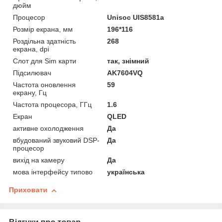
дюйм
Процесор
Unisoc UIS8581a
Розмір екрана, мм
196*116
Роздільна здатність
268
екрана, dpi
Слот для Sim карти
так, знімний
Підсилювач
AK7604VQ
Частота оновлення
59
екрану, Гц
Частота процесора, ГГц
1.6
Екран
QLED
активне охолодження
Да
вбудований звуковий DSP-
Да
процесор
вихід на камеру
Да
мова інтерфейсу типово
українська
Приховати