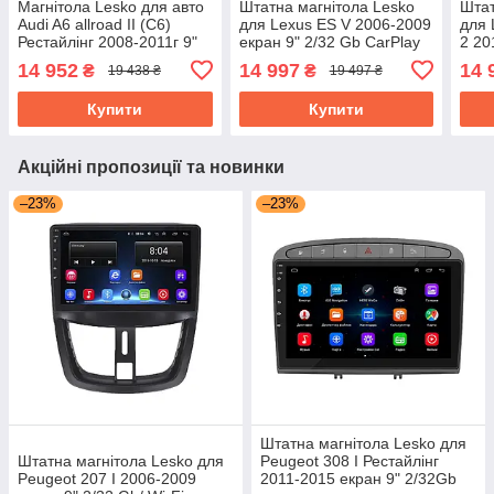
Магнітола Lesko для авто
Штатна магнітола Lesko
Штат
Audi A6 allroad II (C6)
для Lexus ES V 2006-2009
для 
Рестайлінг 2008-2011г 9"
екран 9" 2/32 Gb CarPlay
2 20
2/32Gb CarPlay 4G Wi-Fi
4G Wi-Fi GPS Prime
4/32
14 952
14 997
14 
₴
₴
19 438 ₴
19 497 ₴
GPS Prime
Лекс
Купити
Купити
Акційні пропозиції та новинки
–23%
–23%
Штатна магнітола Lesko для
Штатна магнітола Lesko для
Peugeot 308 I Рестайлінг
Peugeot 207 I 2006-2009
2011-2015 екран 9" 2/32Gb