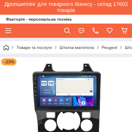
Дропшиппінг для товарного бізнесу - склад 17602
товарів
Факторія - персональна техніка
Товари та послуги
Штатна магнітола
Peugeot
Шта
–23%