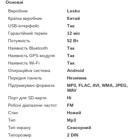
Основні
Виробник
Lesko
Країна виробник
Китай
USB-інтерфейс
Так
Гарантійний термін
12 міс
Потужність
52 Вт
Наявність Bluetooth
Так
Наявність GPS-модуля
Так
Наявність Wi-Fi
Так
Операційна система
Android
Передня панель
Незнімна
Підтримувані формати
MP3, FLAC, AVI, WMA, JPEG,
WAV
Порт для SD-карти
Ні
Робочі діапазони частот
FM
Стан
Новий
Тип
Mp3
Тип екрану
Сенсорний
Типорозмір
2 DIN