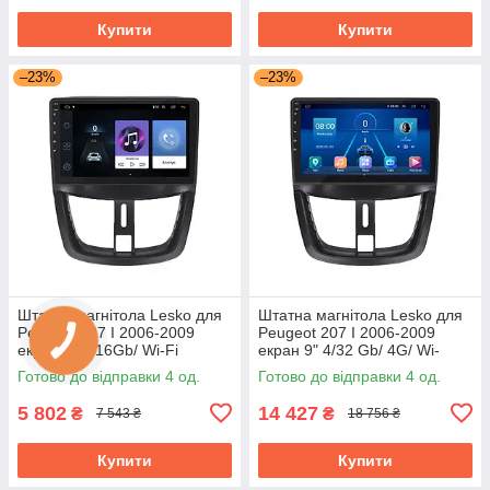
Купити
Купити
–23%
–23%
Штатна магнітола Lesko для
Штатна магнітола Lesko для
Peugeot 207 I 2006-2009
Peugeot 207 I 2006-2009
екран 9" 1/16Gb/ Wi-Fi
екран 9" 4/32 Gb/ 4G/ Wi-
Optima GPS Android Пожо
Fi/CarPlay Top GPS Android
Готово до відправки 4 од.
Готово до відправки 4 од.
5 802
14 427
₴
₴
7 543 ₴
18 756 ₴
Купити
Купити