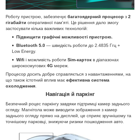
Роботу пристрою, забезпечує
багатоядерний процесор
з
2
гігабайти
оперативної пам'яті. Це рішення дало змогу
застосувати кілька важливих технологій:
Підвищити графічні можливості пристрою.
Bluetooth 5.0
— швидкість роботи до 2.4835 Ггц +
Low Energy.
Wifi
і можливість роботи
Sim-карток
в діапазонах
широкосмугових
4G
мереж.
Процесор досить добре справляється з навантаженнями, на
що також істотний вплив має
ефективна система
охолодження
.
Навігація й паркінг
Безпечний роцес паркінгу завдяки підтримці камер заднього
огляду. Магнітола може виводити зображення з камер
заднього огляду прямо на дисплей, це сприяє зручнішому та
точнішому парковці, знижуючи ризики пошкодження авто.