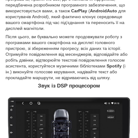
передбачена розробником програмного забезпечення, що
використовується вами, а також
CarPlay
(
AndroidAuto
для
користувачів Android), який фактично клонує середовище
вашого смартфона під час під'єднання та переносить її на
дисплей магнітоли.
Після цього, ви буквально можете продовжувати роботу з
програмами вашого смартфона на дисплеї головного
пристрою, зі збереженням прогресу, всіх даних та історії.
Отримуйте повідомлення від месенджерів, відповідайте або
робіть дзвінки, відтворюйте текстові повідомлення голосом
асистента, користуйтеся музичними бібліотеками
Spotify
(і
ін.) виконуйте голосове керування, надівайте текст або
прокладайте маршрути, не відриваючись від шляху.
Звук із DSP процесором