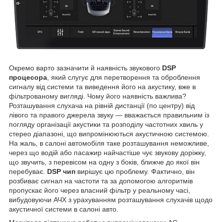
Окремо варто зазначити й наявність звукового
DSP
процесора
, який слугує для перетворення та оброблення
сигналу від системи та виведення його на акустику, вже в
фільтрованому вигляді. Чому його наявність важлива?
Розташування слухача на рівній дистанції (по центру) від
лівого та правого джерела звуку — вважається правильним із
погляду організації акустики та розподілу частотних хвиль у
стерео діапазоні, що випромінюються акустичною системою.
На жаль, в салоні автомобіля таке розташування неможливе,
через що водій або пасажир найчастіше чує звукову доріжку,
що звучить, з перевісом на одну з боків, ближче до якої він
перебуває.
DSP чип
вирішує цю проблему. Фактично, він
розбиває сигнал на частоти та за допомогою алгоритмів
пропускає його через власний фільтр у реальному часі,
вибудовуючи АЧХ з урахуванням розташування слухачів щодо
акустичної системи в салоні авто.