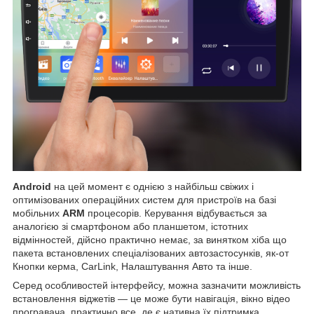
Android
на цей момент є однією з найбільш свіжих і
оптимізованих операційних систем для пристроїв на базі
мобільних
ARM
процесорів. Керування відбувається за
аналогією зі смартфоном або планшетом, істотних
відмінностей, дійсно практично немає, за винятком хіба що
пакета встановлених спеціалізованих автозастосунків, як-от
Кнопки керма, CarLink, Налаштування Авто та інше.
Серед особливостей інтерфейсу, можна зазначити можливість
встановлення віджетів — це може бути навігація, вікно відео
програвача, практично все, де є нативна їх підтримка,