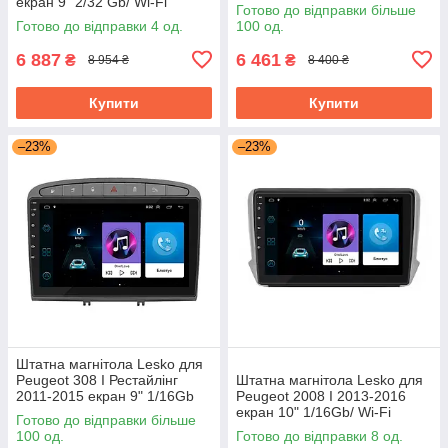
екран 9" 2/32 Gb/ Wi-Fi
Grey/Wi-Fi Optima GPS
Готово до відправки більше
Optima GPS Android Пожо
Android
Готово до відправки 4 од.
100 од.
6 887
6 461
₴
₴
8 954 ₴
8 400 ₴
Купити
Купити
–23%
–23%
Штатна магнітола Lesko для
Peugeot 308 I Рестайлінг
Штатна магнітола Lesko для
2011-2015 екран 9" 1/16Gb
Peugeot 2008 I 2013-2016
Grey/Wi-Fi Optima GPS
екран 10" 1/16Gb/ Wi-Fi
Готово до відправки більше
Android
Optima GPS Android Пожо
100 од.
Готово до відправки 8 од.