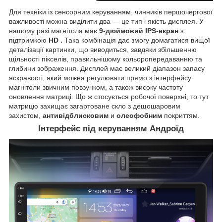
Для техніки із сенсорним керуванням, чинників першочергової
важливості можна виділити два — це тип і якість дисплея. У
нашому разі магнітола має
9-дюймовий IPS-екран
з
підтримкою
HD
.
Така комбінація дає змогу домагатися вищої
деталізації картинки, що виводиться, завдяки збільшенню
щільності пікселів, правильнішому кольоропередаванню та
глибини зображення. Дисплей має великий діапазон запасу
яскравості, який можна регулювати прямо з інтерфейсу
магнітоли звичним повзунком, а також високу частоту
оновлення матриці. Що ж стосується робочої поверхні, то тут
матрицю захищає загартоване скло з дещошаровим
захистом,
антивідблисковим
и
олеофобним
покриттям.
Інтерфейс під керуванням Андроїд