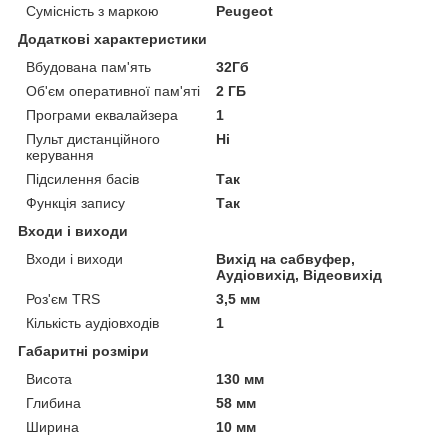
Сумісність з маркою
Peugeot
Додаткові характеристики
Вбудована пам'ять
32Гб
Об'єм оперативної пам'яті
2 ГБ
Програми еквалайзера
1
Пульт дистанційного
Ні
керування
Підсилення басів
Так
Функція запису
Так
Входи і виходи
Входи і виходи
Вихід на сабвуфер,
Аудіовихід, Відеовихід
Роз'єм TRS
3,5 мм
Кількість аудіовходів
1
Габаритні розміри
Висота
130 мм
Глибина
58 мм
Ширина
10 мм