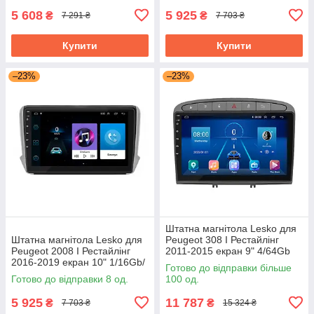
5 608
5 925
₴
₴
7 291 ₴
7 703 ₴
Купити
Купити
–23%
–23%
Штатна магнітола Lesko для
Штатна магнітола Lesko для
Peugeot 308 I Рестайлінг
Peugeot 2008 I Рестайлінг
2011-2015 екран 9" 4/64Gb
2016-2019 екран 10" 1/16Gb/
Grey/4G/ Wi-Fi/CarPlay Top
Готово до відправки більше
Wi-Fi Optima GPS Android
GPS
Готово до відправки 8 од.
100 од.
5 925
11 787
₴
₴
7 703 ₴
15 324 ₴