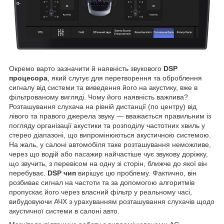
Окремо варто зазначити й наявність звукового
DSP
процесора
, який слугує для перетворення та оброблення
сигналу від системи та виведення його на акустику, вже в
фільтрованому вигляді. Чому його наявність важлива?
Розташування слухача на рівній дистанції (по центру) від
лівого та правого джерела звуку — вважається правильним із
погляду організації акустики та розподілу частотних хвиль у
стерео діапазоні, що випромінюються акустичною системою.
На жаль, у салоні автомобіля таке розташування неможливе,
через що водій або пасажир найчастіше чує звукову доріжку,
що звучить, з перевісом на одну зі сторін, ближче до якої він
перебуває.
DSP чип
вирішує цю проблему. Фактично, він
розбиває сигнал на частоти та за допомогою алгоритмів
пропускає його через власний фільтр у реальному часі,
вибудовуючи АЧХ з урахуванням розташування слухачів щодо
акустичної системи в салоні авто.