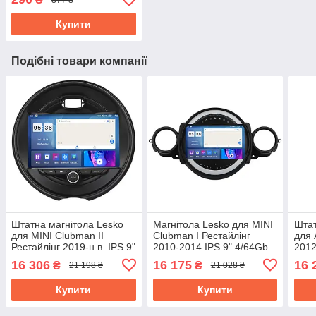
Купити
Подібні товари компанії
Штатна магнітола Lesko
Магнітола Lesko для MINI
Штат
для MINI Clubman II
Clubman I Рестайлінг
для 
Рестайлінг 2019-н.в. IPS 9"
2010-2014 IPS 9" 4/64Gb
2012
4/64Gb CarPlay 4G Wi-Fi
CarPlay 4G Wi-Fi GPS
Wi-F
16 306
16 175
16 
₴
₴
21 198 ₴
21 028 ₴
GPS Prime
Prime
Купити
Купити