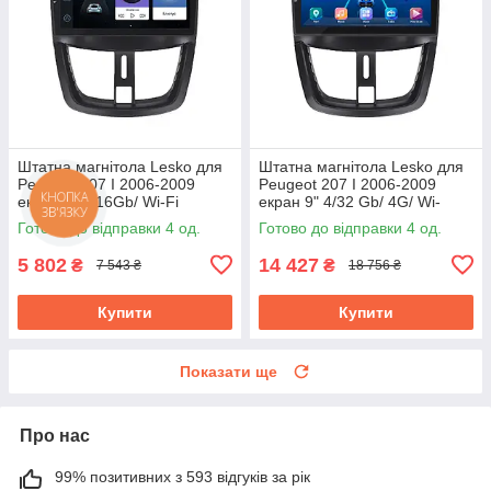
Штатна магнітола Lesko для
Штатна магнітола Lesko для
Peugeot 207 I 2006-2009
Peugeot 207 I 2006-2009
екран 9" 1/16Gb/ Wi-Fi
екран 9" 4/32 Gb/ 4G/ Wi-
КНОПКА
ЗВ'ЯЗКУ
Optima GPS Android Пожо
Fi/CarPlay Top GPS Android
Готово до відправки 4 од.
Готово до відправки 4 од.
5 802
14 427
₴
₴
7 543 ₴
18 756 ₴
Купити
Купити
Показати ще
Про нас
99% позитивних з 593 відгуків за рік