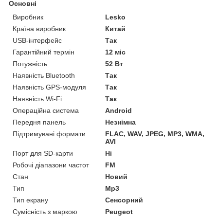
Основні
Виробник
Lesko
Країна виробник
Китай
USB-інтерфейс
Так
Гарантійний термін
12 міс
Потужність
52 Вт
Наявність Bluetooth
Так
Наявність GPS-модуля
Так
Наявність Wi-Fi
Так
Операційна система
Android
Передня панель
Незнімна
Підтримувані формати
FLAC, WAV, JPEG, MP3, WMA,
AVI
Порт для SD-карти
Ні
Робочі діапазони частот
FM
Стан
Новий
Тип
Mp3
Тип екрану
Сенсорний
Сумісність з маркою
Peugeot