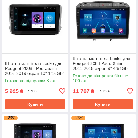
Штатна магнітола Lesko для
Штатна магнітола Lesko для
Peugeot 308 I Рестайлінг
Peugeot 2008 I Рестайлінг
2011-2015 екран 9" 4/64Gb
2016-2019 екран 10" 1/16Gb/
Grey/4G/ Wi-Fi/CarPlay Top
Готово до відправки більше
Wi-Fi Optima GPS Android
GPS
Готово до відправки 8 од.
100 од.
5 925
11 787
₴
₴
7 703 ₴
15 324 ₴
Купити
Купити
–23%
–23%