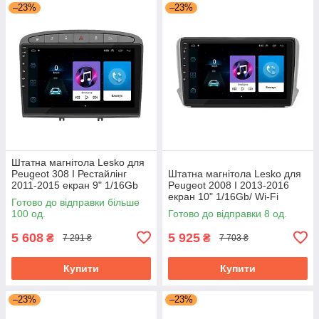
–23%
–23%
Штатна магнітола Lesko для
Peugeot 308 I Рестайлінг
Штатна магнітола Lesko для
2011-2015 екран 9" 1/16Gb
Peugeot 2008 I 2013-2016
Grey/Wi-Fi Optima GPS
екран 10" 1/16Gb/ Wi-Fi
Готово до відправки більше
Android
Optima GPS Android Пожо
100 од.
Готово до відправки 8 од.
5 608
5 925
₴
₴
7 291 ₴
7 703 ₴
Купити
Купити
–23%
–23%