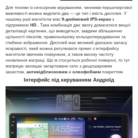
Для техніки із сенсорним керуванням, чинників першочергової
важливості можна виділити два — це тип і якість дисплея. У
нашому разі магнітола має
9-дюймовий IPS-екран
з
підтримкою
HD
.
Така комбінація дає змогу домагатися вищої
деталізації картинки, що виводиться, завдяки збільшенню
щільності пікселів, правильнішому кольоропередаванню та
глибини зображення. Дисплей має великий діапазон запасу
яскравості, який можна регулювати прямо з інтерфейсу
магнітоли звичним повзунком, а також високу частоту
оновлення матриці. Що ж стосується робочої поверхні, то тут
матрицю захищає загартоване скло з дещошаровим
захистом,
антивідблисковим
и
олеофобним
покриттям.
Інтерфейс під керуванням Андроїд