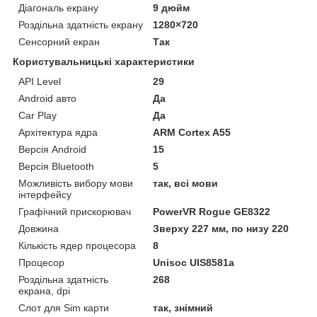
Діагональ екрану
9 дюйм
Роздільна здатність екрану
1280×720
Сенсорний екран
Так
Користувальницькі характеристики
API Level
29
Android авто
Да
Car Play
Да
Архітектура ядра
ARM Cortex A55
Версія Android
15
Версія Bluetooth
5
Можливість вибору мови
так, всі мови
інтерфейсу
Графічний прискорювач
PowerVR Rogue GE8322
Довжина
Зверху 227 мм, по низу 220
Кількість ядер процесора
8
Процесор
Unisoc UIS8581a
Роздільна здатність
268
екрана, dpi
Слот для Sim карти
так, знімний