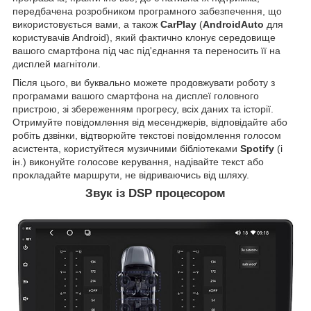
передбачена розробником програмного забезпечення, що
використовується вами, а також
CarPlay
(
AndroidAuto
для
користувачів Android), який фактично клонує середовище
вашого смартфона під час під'єднання та переносить її на
дисплей магнітоли.
Після цього, ви буквально можете продовжувати роботу з
програмами вашого смартфона на дисплеї головного
пристрою, зі збереженням прогресу, всіх даних та історії.
Отримуйте повідомлення від месенджерів, відповідайте або
робіть дзвінки, відтворюйте текстові повідомлення голосом
асистента, користуйтеся музичними бібліотеками
Spotify
(і
ін.) виконуйте голосове керування, надівайте текст або
прокладайте маршрути, не відриваючись від шляху.
Звук із DSP процесором