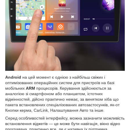
Android
на цей момент є однією з найбільш свіжих і
оптимізованих операційних систем для пристроїв на базі
мобільних
ARM
процесорів. Керування здійснюється за
аналогією зі смартфоном або планшетом, істотних
відмінностей, дійсно практично немає, за винятком хіба що
пакета встановлених спеціалізованих автозастосунків, як-от
Кнопки керма, CarLink, Налаштування Авто та інше.
Серед особливостей інтерфейсу, можна зазначити можливість
встановлення віджетів — це може бути навігація, вікно відео
програвача, практично все, де є нативна їх підтримка,