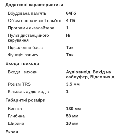
Додаткові характеристики
Вбудована пам'ять
64Гб
Об'єм оперативної пам'яті
4 ГБ
Програми еквалайзера
1
Пульт дистанційного
Ні
керування
Підсилення басів
Так
Функція запису
Так
Входи і виходи
Входи і виходи
Аудіовихід, Вихід на
сабвуфер, Відеовихід
Роз'єм TRS
3,5 мм
Кількість аудіовходів
1
Габаритні розміри
Висота
130 мм
Глибина
58 мм
Ширина
10 мм
Екран