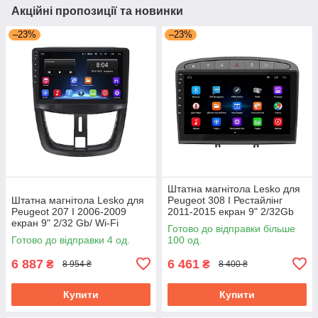
Акційні пропозиції та новинки
–23%
–23%
Штатна магнітола Lesko для
Штатна магнітола Lesko для
Peugeot 308 I Рестайлінг
Peugeot 207 I 2006-2009
2011-2015 екран 9" 2/32Gb
екран 9" 2/32 Gb/ Wi-Fi
Grey/Wi-Fi Optima GPS
Готово до відправки більше
Optima GPS Android Пожо
Android
Готово до відправки 4 од.
100 од.
6 887
6 461
₴
₴
8 954 ₴
8 400 ₴
Купити
Купити