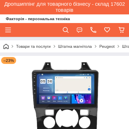
Дропшиппінг для товарного бізнесу - склад 17602
товарів
Факторія - персональна техніка
Товари та послуги
Штатна магнітола
Peugeot
Шта
–23%