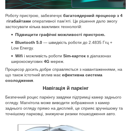
Роботу пристрою, забезпечує
багатоядерний процесор
з
4
гігабайтами
оперативної пам'яті. Це рішення дало змогу
застосувати кілька важливих технологій:
Підвищити графічні можливості пристрою.
Bluetooth 5.0
— швидкість роботи до 2.4835 Ггц +
Low Energy.
Wifi
і можливість роботи
Sim-карток
в діапазонах
широкосмугових
4G
мереж.
Процесор досить добре справляється з навантаженнями, на
що також істотний вплив має
ефективна система
охолодження
.
Навігація й паркінг
Безпечний роцес паркінгу завдяки підтримці камер заднього
огляду. Магнітола може виводити зображення з камер
заднього огляду прямо на дисплей, це сприяє зручнішому та
точнішому парковці, знижуючи ризики пошкодження авто.