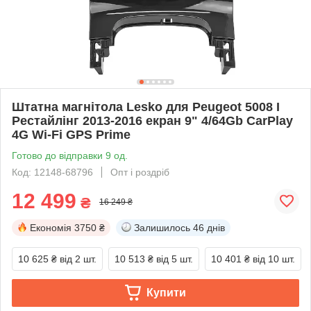
Штатна магнітола Lesko для Peugeot 5008 I
Рестайлінг 2013-2016 екран 9" 4/64Gb CarPlay
4G Wi-Fi GPS Prime
Готово до відправки 9 од.
Код: 12148-68796
Опт і роздріб
12 499
₴
16 249 ₴
Економія
3750 ₴
Залишилось
46 днів
10 625 ₴
від 2 шт.
10 513 ₴
від 5 шт.
10 401 ₴
від 10 шт.
Купити