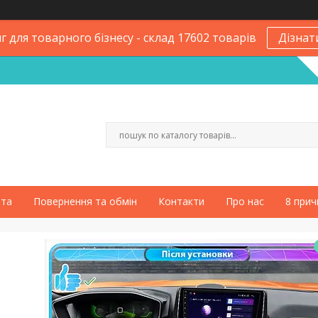
 для товарного бізнесу - склад 17602 товарів
Дізнат
ата
Повернення та обмін
Контакти
Про нас
8 прич