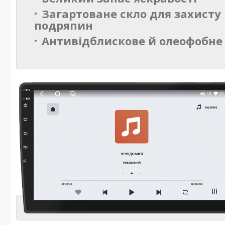
Загартоване скло для захисту 
подряпин
Антивідблискове й олеофобне