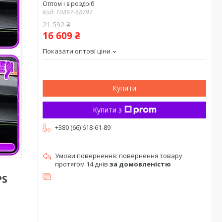
Оптом і в роздріб
Код:
10897-68797
21 592 ₴
16 609 ₴
Показати оптові ціни
Купити
Купити з
+380 (66) 618-61-89
повернення товару
протягом 14 днів
за домовленістю
PS