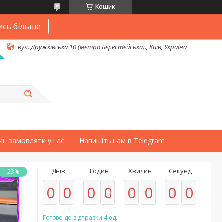
Кошик
ись більше
вул. Дружківська 10 (метро Берестейська)., Київ, Україна
ин замовляти у нас
Напишіть нам в Telegram
Днів
Годин
Хвилин
Секунд
–23%
0
0
0
0
0
0
0
0
Готово до відправки 4 од.