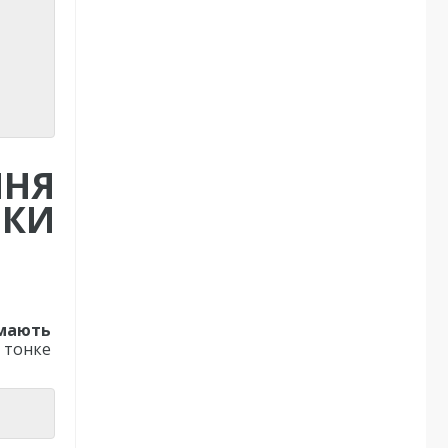
ННЯ
ИКИ
 мають
 тонке