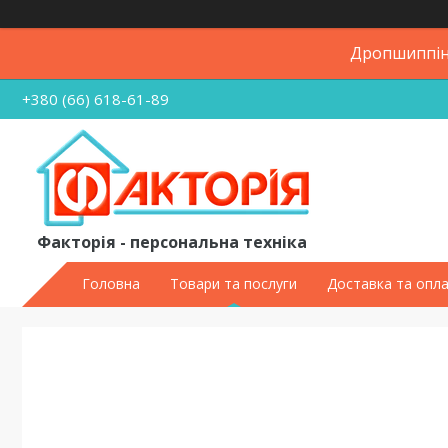
Дропшиппінг
+380 (66) 618-61-89
Факторія - персональна техніка
Головна
Товари та послуги
Доставка та опл