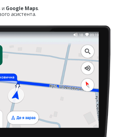
s
и
Google Maps
.
ого асистента.