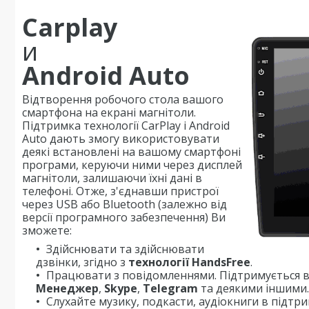
Carplay
и
Android Auto
Відтворення робочого стола вашого
смартфона на екрані магнітоли.
Підтримка технології CarPlay і Android
Auto дають змогу використовувати
деякі встановлені на вашому смартфоні
програми, керуючи ними через дисплей
магнітоли, залишаючи їхні дані в
телефоні. Отже, з'єднавши пристрої
через USB або Bluetooth (залежно від
версії програмного забезпечення) Ви
зможете:
Здійснювати та здійснювати
дзвінки, згідно з
технології HandsFree
.
Працювати з повідомленнями. Підтримується в
Менеджер
,
Skype
,
Telegram
та деякими іншими.
Слухайте музику, подкасти, аудіокниги в підтр