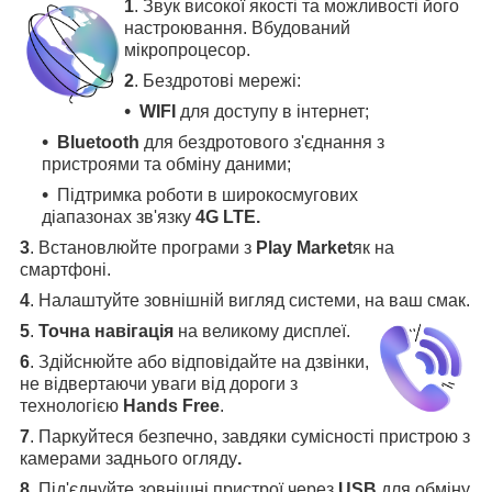
1
. Звук високої якості та можливості його
настроювання. Вбудований
мікропроцесор.
2
. Бездротові мережі:
WIFI
для доступу в інтернет;
Bluetooth
для бездротового з'єднання з
пристроями та обміну даними;
Підтримка роботи в широкосмугових
діапазонах зв'язку
4G LTE.
3
.
Встановлюйте програми з
Play Market
як на
смартфоні.
4
.
Налаштуйте зовнішній вигляд системи, на ваш смак.
5
.
Точна навігація
на великому дисплеї
.
6
.
Здійснюйте або відповідайте на дзвінки,
не відвертаючи уваги від дороги з
технологією
Hands Free
.
7
. Паркуйтеся безпечно, завдяки сумісності пристрою з
камерами заднього огляду
.
8
. Під'єднуйте зовнішні пристрої через
USB
для обміну