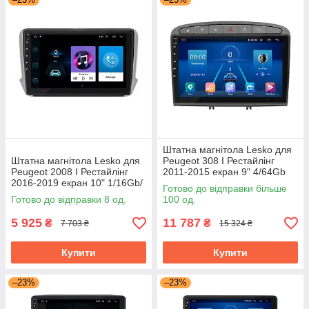
Штатна магнітола Lesko для
Штатна магнітола Lesko для
Peugeot 308 I Рестайлінг
Peugeot 2008 I Рестайлінг
2011-2015 екран 9" 4/64Gb
2016-2019 екран 10" 1/16Gb/
Grey/4G/ Wi-Fi/CarPlay Top
Готово до відправки більше
Wi-Fi Optima GPS Android
GPS
Готово до відправки 8 од.
100 од.
5 925
11 787
₴
₴
7 703 ₴
15 324 ₴
Купити
Купити
–23%
–23%