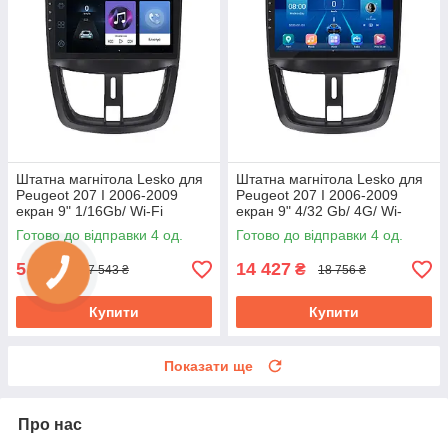
Штатна магнітола Lesko для
Штатна магнітола Lesko для
Peugeot 207 I 2006-2009
Peugeot 207 I 2006-2009
екран 9" 1/16Gb/ Wi-Fi
екран 9" 4/32 Gb/ 4G/ Wi-
Optima GPS Android Пожо
Fi/CarPlay Top GPS Android
Готово до відправки 4 од.
Готово до відправки 4 од.
5 802
14 427
₴
₴
7 543 ₴
18 756 ₴
Купити
Купити
Показати ще
Про нас