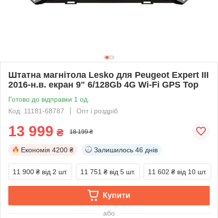
Штатна магнітола Lesko для Peugeot Expert III
2016-н.в. екран 9" 6/128Gb 4G Wi-Fi GPS Top
Готово до відправки 1 од.
Код: 11181-68787
Опт і роздріб
13 999
₴
18 199 ₴
Економія
4200 ₴
Залишилось
46 днів
11 900 ₴
від 2 шт.
11 751 ₴
від 5 шт.
11 602 ₴
від 10 шт.
Купити
або