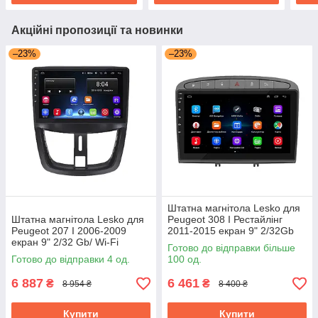
Акційні пропозиції та новинки
–23%
–23%
Штатна магнітола Lesko для
Штатна магнітола Lesko для
Peugeot 308 I Рестайлінг
Peugeot 207 I 2006-2009
2011-2015 екран 9" 2/32Gb
екран 9" 2/32 Gb/ Wi-Fi
Grey/Wi-Fi Optima GPS
Готово до відправки більше
Optima GPS Android Пожо
Android
Готово до відправки 4 од.
100 од.
6 887
6 461
₴
₴
8 954 ₴
8 400 ₴
Купити
Купити