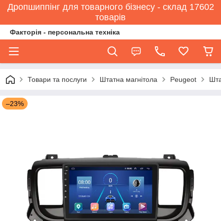
Дропшиппінг для товарного бізнесу - склад 17602
товарів
Факторія - персональна техніка
Товари та послуги
Штатна магнітола
Peugeot
Шта
–23%