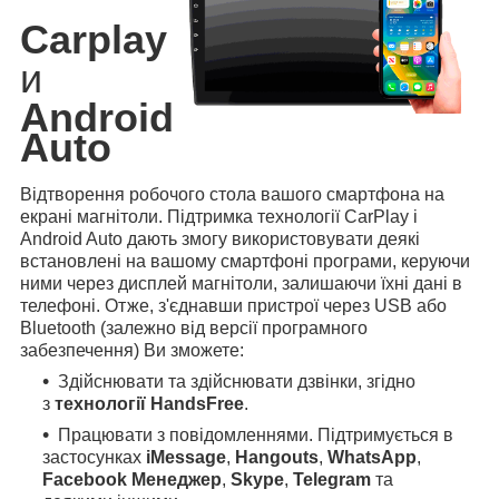
Carplay
и
Android
Auto
Відтворення робочого стола вашого смартфона на
екрані магнітоли. Підтримка технології CarPlay і
Android Auto дають змогу використовувати деякі
встановлені на вашому смартфоні програми, керуючи
ними через дисплей магнітоли, залишаючи їхні дані в
телефоні. Отже, з'єднавши пристрої через USB або
Bluetooth (залежно від версії програмного
забезпечення) Ви зможете:
Здійснювати та здійснювати дзвінки, згідно
з
технології HandsFree
.
Працювати з повідомленнями. Підтримується в
застосунках
iMessage
,
Hangouts
,
WhatsApp
,
Facebook Менеджер
,
Skype
,
Telegram
та