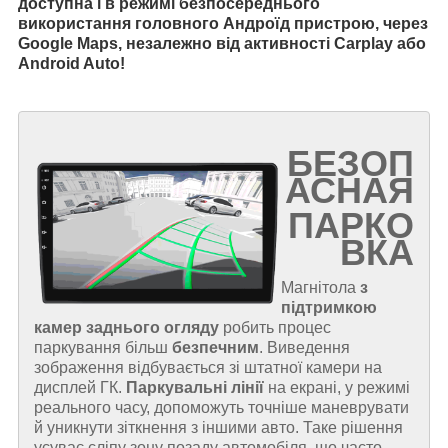
доступна і в режимі безпосереднього
використання головного Андроїд пристрою, через
Google Maps, незалежно від активності Carplay або
Android Auto!
БЕЗОП
АСНАЯ
ПАРКО
ВКА
Магнітола
з
підтримкою
камер заднього огляду
робить процес
паркування більш
безпечним
. Виведення
зображення відбувається зі штатної камери на
дисплей ГК.
Паркувальні лінії
на екрані, у режимі
реального часу, допоможуть точніше маневрувати
й уникнути зіткнення з іншими авто. Таке рішення
усуває сліпу зону позаду автомобіля, що часто