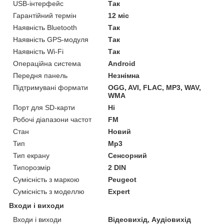
USB-інтерфейс
Так
Гарантійний термін
12 міс
Наявність Bluetooth
Так
Наявність GPS-модуля
Так
Наявність Wi-Fi
Так
Операційна система
Android
Передня панель
Незнімна
Підтримувані формати
OGG, AVI, FLAC, MP3, WAV,
WMA
Порт для SD-карти
Ні
Робочі діапазони частот
FM
Стан
Новий
Тип
Mp3
Тип екрану
Сенсорний
Типорозмір
2 DIN
Сумісність з маркою
Peugeot
Сумісність з моделлю
Expert
Входи і виходи
Входи і виходи
Відеовихід, Аудіовихід