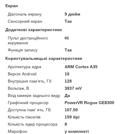
Екран
Діагональ екрану
9 дюйм
Сенсорний екран
Так
Додаткові характеристики
Пульт дистанційного
Ні
керування
Функція запису
Так
Користувальницькі характеристики
Архітектура ядра
ARM Cortex A35
Версія Android
10
Внутрішня пам'ять, Гб
128
Вольтаж, В
3837 mV
Вхід камери заднього виду
Да
Графічний процесор
PowerVR Rogue GE8300
Доступна пам' ять, ГБ
107.50
Кількість пікселів
159 dpi
Кількість ядер процесора
8
Мікрофон
у комплекті