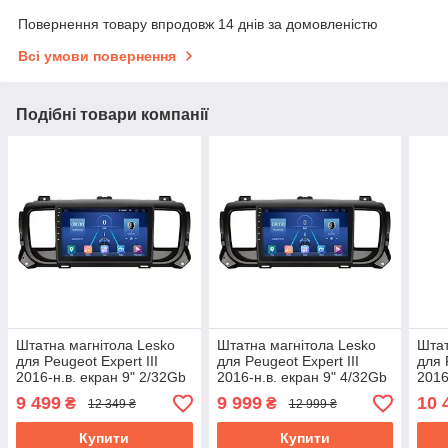
Повернення товару впродовж 14 днів за домовленістю
Всі умови повернення
Подібні товари компанії
Штатна магнітола Lesko
Штатна магнітола Lesko
Штат
для Peugeot Expert III
для Peugeot Expert III
для 
2016-н.в. екран 9" 2/32Gb
2016-н.в. екран 9" 4/32Gb
2016
4G Wi-Fi GPS Top
4G Wi-Fi GPS Top Пежо
4G W
9 499
9 999
10 
₴
₴
12 349 ₴
12 999 ₴
Експерт
Експ
Купити
Купити