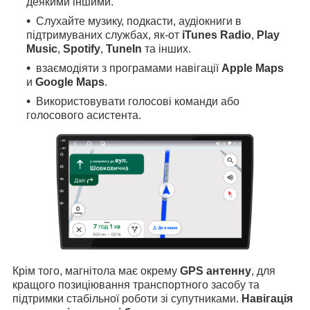
деякими іншими.
Слухайте музику, подкасти, аудіокниги в
підтримуваних службах, як-от
iTunes Radio
,
Play
Music
,
Spotify
,
TuneIn
та інших.
взаємодіяти з програмами навігації
Apple Maps
и
Google Maps
.
Використовувати голосові команди або
голосового асистента.
Крім того, магнітола має окрему
GPS антенну
, для
кращого позиціювання транспортного засобу та
підтримки стабільної роботи зі супутниками.
Навігація