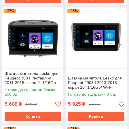
–23%
–23%
Штатна магнітола Lesko для
Peugeot 308 I Рестайлінг
Штатна магнітола Lesko для
2011-2015 екран 9" 1/16Gb
Peugeot 2008 I 2013-2016
Grey/Wi-Fi Optima GPS
екран 10" 1/16Gb/ Wi-Fi
Готово до відправки більше
Android
Optima GPS Android Пожо
100 од.
Готово до відправки 8 од.
5 608
5 925
₴
₴
7 291 ₴
7 703 ₴
Купити
Купити
–23%
–23%