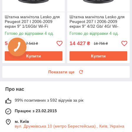
Штатна магнітола Lesko для
Штатна магнітола Lesko для
Peugeot 207 I 2006-2009
Peugeot 207 I 2006-2009
екран 9" 1/16Gb/ Wi-Fi
екран 9" 4/32 Gb/ 4G/ Wi-
Optima GPS Android Пожо
Fi/CarPlay Top GPS Android
Готово до відправки 4 од.
Готово до відправки 4 од.
5 802
14 427
₴
₴
7 543 ₴
18 756 ₴
Купити
Купити
Показати ще
Про нас
99% позитивних з 592 відгуків за рік
Працює з 23.02.2015
м. Київ
вул. Дружківська 10 (метро Берестейська)., Київ, Україна