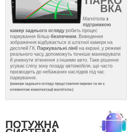
ПАРКО
ВКА
Магнітола
з
підтримкою
камер заднього огляду
робить процес
паркування більш
безпечним
. Виведення
зображення відбувається зі штатної камери на
дисплей ГК.
Паркувальні лінії
на екрані, у режимі
реального часу, допоможуть точніше маневрувати
й уникнути зіткнення з іншими авто. Таке рішення
усуває сліпу зону позаду автомобіля, що часто
призводить до небажаних наслідків під час
паркування.
(
камери заднього огляду представлені окремо та не є
елементом комплектації магнітоли.
)
ПОТУЖНА