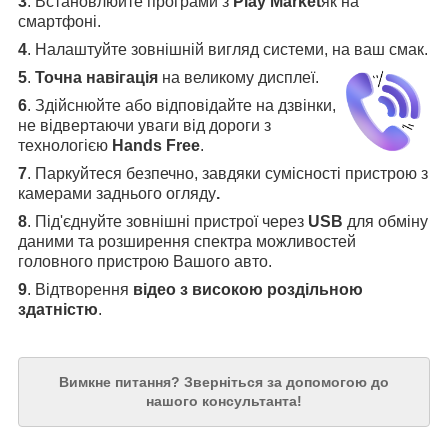
3
.
Встановлюйте програми з
Play Market
як на
смартфоні.
4
.
Налаштуйте зовнішній вигляд системи, на ваш смак.
5
.
Точна навігація
на великому дисплеї
.
6
.
Здійснюйте або відповідайте на дзвінки,
не відвертаючи уваги від дороги з
технологією
Hands Free
.
7
. Паркуйтеся безпечно, завдяки сумісності пристрою з
камерами заднього огляду
.
8
. Під'єднуйте зовнішні пристрої через
USB
для обміну
даними та розширення спектра можливостей
головного пристрою Вашого авто.
9
. Відтворення
відео з високою роздільною
здатністю
.
Вимкне питання?
Зверніться за допомогою до
нашого консультанта!