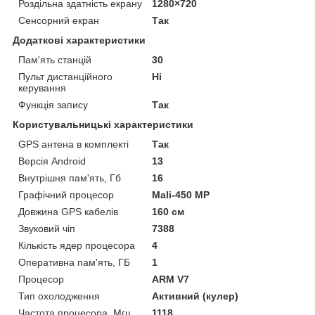
Роздільна здатність екрану
1280×720
Сенсорний екран
Так
Додаткові характеристики
Пам'ять станцій
30
Пульт дистанційного
Ні
керування
Функція запису
Так
Користувальницькі характеристики
GPS антена в комплекті
Так
Версія Android
13
Внутрішня пам'ять, Гб
16
Графічний процесор
Mali-450 MP
Довжина GPS кабелів
160 см
Звуковий чіп
7388
Кількість ядер процесора
4
Оперативна пам'ять, ГБ
1
Процесор
ARM V7
Тип охолодження
Активний (кулер)
Частота процесора, Мгц
1118