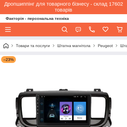
Дропшиппінг для товарного бізнесу - склад 17602
товарів
Факторія - персональна техніка
Товари та послуги
Штатна магнітола
Peugeot
Шта
–23%