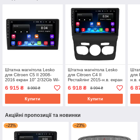
Штатна магнітола Lesko
Штатна магнітола Lesko
Штат
для Citroen C5 II 2008-
для Citroen C4 II
для 
2016 екран 10" 2/32Gb Wi-
Рестайлінг 2015-н.в. екран
н.в.
Fi GPS Base
10" 2/32Gb Base Wi-Fi
GPS
6 915
6 918
6 8
₴
₴
8 990 ₴
8 994 ₴
GPS Android
Купити
Купити
Акційні пропозиції та новинки
–23%
–23%