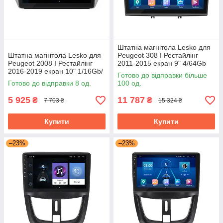
Штатна магнітола Lesko для
Штатна магнітола Lesko для
Peugeot 308 I Рестайлінг
Peugeot 2008 I Рестайлінг
2011-2015 екран 9" 4/64Gb
2016-2019 екран 10" 1/16Gb/
Grey/4G/ Wi-Fi/CarPlay Top
Готово до відправки більше
Wi-Fi Optima GPS Android
GPS
Готово до відправки 8 од.
100 од.
5 925
11 787
₴
₴
7 703 ₴
15 324 ₴
Купити
Купити
–23%
–23%