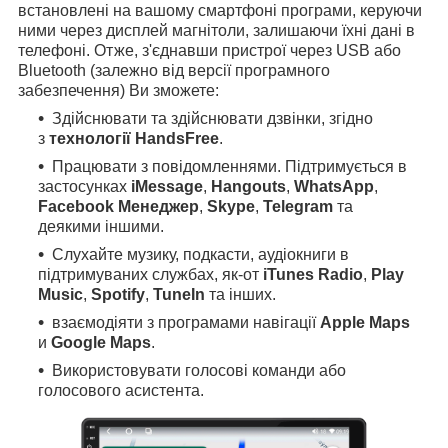
встановлені на вашому смартфоні програми, керуючи
ними через дисплей магнітоли, залишаючи їхні дані в
телефоні. Отже, з'єднавши пристрої через USB або
Bluetooth (залежно від версії програмного
забезпечення) Ви зможете:
Здійснювати та здійснювати дзвінки, згідно
з
технології HandsFree
.
Працювати з повідомленнями. Підтримується в
застосунках
iMessage
,
Hangouts
,
WhatsApp
,
Facebook Менеджер
,
Skype
,
Telegram
та
деякими іншими.
Слухайте музику, подкасти, аудіокниги в
підтримуваних службах, як-от
iTunes Radio
,
Play
Music
,
Spotify
,
TuneIn
та інших.
взаємодіяти з програмами навігації
Apple Maps
и
Google Maps
.
Використовувати голосові команди або
голосового асистента.