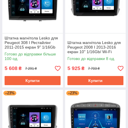
Штатна магнітола Lesko для
Peugeot 308 I Рестайлінг
Штатна магнітола Lesko для
2011-2015 екран 9" 1/16Gb
Peugeot 2008 I 2013-2016
Grey/Wi-Fi Optima GPS
екран 10" 1/16Gb/ Wi-Fi
Готово до відправки більше
Android
Optima GPS Android Пожо
100 од.
Готово до відправки 8 од.
5 608
5 925
₴
₴
7 291 ₴
7 703 ₴
Купити
Купити
–23%
–23%