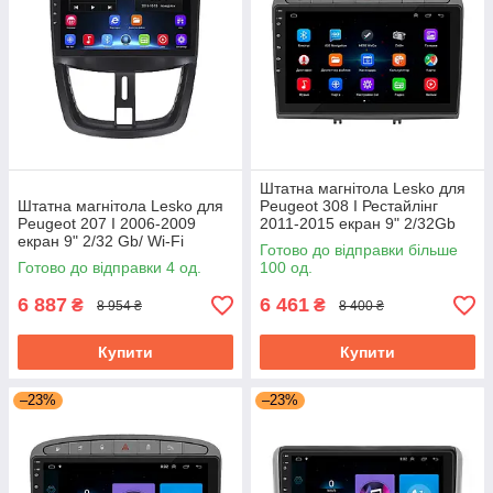
Штатна магнітола Lesko для
Штатна магнітола Lesko для
Peugeot 308 I Рестайлінг
Peugeot 207 I 2006-2009
2011-2015 екран 9" 2/32Gb
екран 9" 2/32 Gb/ Wi-Fi
Grey/Wi-Fi Optima GPS
Готово до відправки більше
Optima GPS Android Пожо
Android
Готово до відправки 4 од.
100 од.
6 887
6 461
₴
₴
8 954 ₴
8 400 ₴
Купити
Купити
–23%
–23%