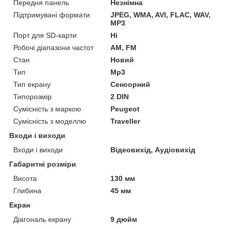
Передня панель
Незнімна
Підтримувані формати
JPEG, WMA, AVI, FLAC, WAV,
MP3
Порт для SD-карти
Ні
Робочі діапазони частот
AM, FM
Стан
Новий
Тип
Mp3
Тип екрану
Сенсорний
Типорозмір
2 DIN
Сумісність з маркою
Peugeot
Сумісність з моделлю
Traveller
Входи і виходи
Входи і виходи
Відеовихід, Аудіовихід
Габаритні розміри
Висота
130 мм
Глибина
45 мм
Екран
Діагональ екрану
9 дюйм