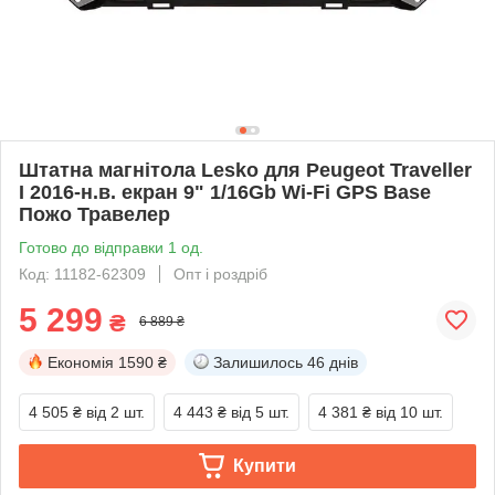
Штатна магнітола Lesko для Peugeot Traveller
I 2016-н.в. екран 9" 1/16Gb Wi-Fi GPS Base
Пожо Травелер
Готово до відправки 1 од.
Код: 11182-62309
Опт і роздріб
5 299
₴
6 889 ₴
Економія
1590 ₴
Залишилось
46 днів
4 505 ₴
від 2 шт.
4 443 ₴
від 5 шт.
4 381 ₴
від 10 шт.
Купити