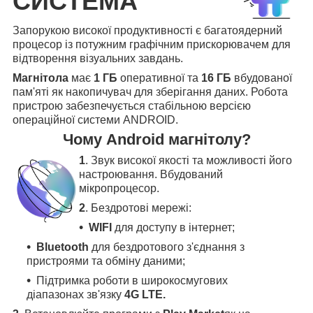
СИСТЕМА
Запорукою високої продуктивності є багатоядерний
процесор із потужним графічним прискорювачем для
відтворення візуальних завдань.
Магнітола
має
1 ГБ
оперативної та
16 ГБ
вбудованої
пам'яті як накопичувач для зберігання даних. Робота
пристрою забезпечується стабільною версією
операційної системи ANDROID.
Чому Android магнітолу?
1
. Звук високої якості та можливості його
настроювання. Вбудований
мікропроцесор.
2
. Бездротові мережі:
WIFI
для доступу в інтернет;
Bluetooth
для бездротового з'єднання з
пристроями та обміну даними;
Підтримка роботи в широкосмугових
діапазонах зв'язку
4G LTE.