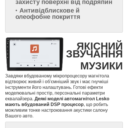
захисту поверхні від подряпин
Антивідблискове й
олеофобне покриття
ЯКІСНИЙ
ЗВУЧАННЯ
МУЗИКИ
Завдяки вбудованому мікропроцесору магнітола
відтворює живий і об'ємніший звук і має гнучкіші
інструменти його налаштувань. Готові ефекти
моделювальні простір, персональні параметри
еквалайзера.
Деякі моделі автомагнітол Lesko
мають вбудований DSP процесор
, що робить
можливим тонке настроювання акустики салону
Вашого авто.