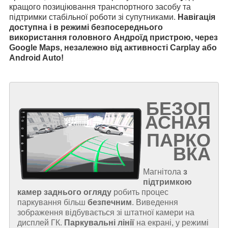
кращого позиціювання транспортного засобу та
підтримки стабільної роботи зі супутниками.
Навігація
доступна і в режимі безпосереднього
використання головного Андроїд пристрою, через
Google Maps, незалежно від активності Carplay або
Android Auto!
БЕЗОП
АСНАЯ
ПАРКО
ВКА
Магнітола
з
підтримкою
камер заднього огляду
робить процес
паркування більш
безпечним
. Виведення
зображення відбувається зі штатної камери на
дисплей ГК.
Паркувальні лінії
на екрані, у режимі