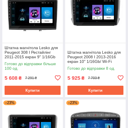
Штатна магнітола Lesko для
Peugeot 308 I Рестайлінг
Штатна магнітола Lesko для
2011-2015 екран 9" 1/16Gb
Peugeot 2008 I 2013-2016
Grey/Wi-Fi Optima GPS
екран 10" 1/16Gb/ Wi-Fi
Готово до відправки більше
Android
Optima GPS Android Пожо
100 од.
Готово до відправки 8 од.
5 608
5 925
₴
₴
7 291 ₴
7 703 ₴
Купити
Купити
–23%
–23%