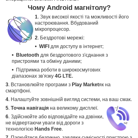
Чому Android магнітолу?
1
. Звук високої якості та можливості його
настроювання. Вбудований
мікропроцесор.
2
. Бездротові мережі:
WIFI
для доступу в інтернет;
Bluetooth
для бездротового з'єднання з
пристроями та обміну даними;
Підтримка роботи в широкосмугових
діапазонах зв'язку
4G LTE.
3
.
Встановлюйте програми з
Play Market
як на
смартфоні.
4
.
Налаштуйте зовнішній вигляд системи, на ваш смак.
5
.
Точна навігація
на великому дисплеї
.
6
.
Здійснюйте або відповідайте на дзвінки,
не відвертаючи уваги від дороги з
технологією
Hands Free
.
7
. Паркуйтеся безпечно, завдяки сумісності пристрою з