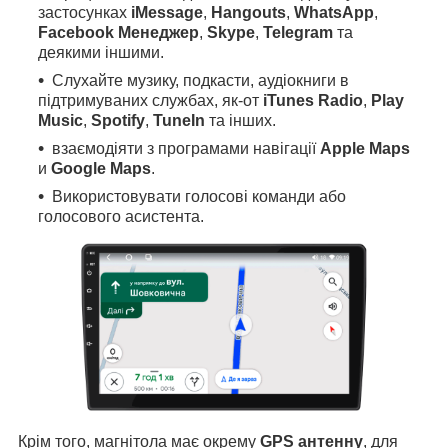
застосунках
iMessage
,
Hangouts
,
WhatsApp
,
Facebook Менеджер
,
Skype
,
Telegram
та
деякими іншими.
Слухайте музику, подкасти, аудіокниги в
підтримуваних службах, як-от
iTunes Radio
,
Play
Music
,
Spotify
,
TuneIn
та інших.
взаємодіяти з програмами навігації
Apple Maps
и
Google Maps
.
Використовувати голосові команди або
голосового асистента.
Крім того, магнітола має окрему
GPS антенну
, для