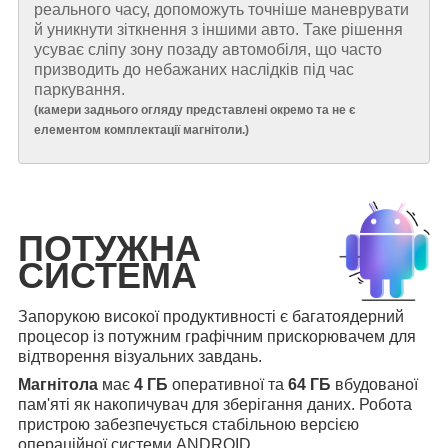
реального часу, допоможуть точніше маневрувати
й уникнути зіткнення з іншими авто. Таке рішення
усуває сліпу зону позаду автомобіля, що часто
призводить до небажаних наслідків під час
паркування.
(
камери заднього огляду представлені окремо та не є
елементом комплектації магнітоли.
)
ПОТУЖНА
СИСТЕМА
Запорукою високої продуктивності є багатоядерний
процесор із потужним графічним прискорювачем для
відтворення візуальних завдань.
Магнітола
має
4 ГБ
оперативної та
64 ГБ
вбудованої
пам'яті як накопичувач для зберігання даних. Робота
пристрою забезпечується стабільною версією
операційної системи ANDROID.