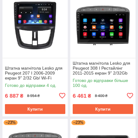
Штатна магнітола Lesko для
Штатна магнітола Lesko для
Peugeot 308 I Рестайлінг
Peugeot 207 I 2006-2009
2011-2015 екран 9" 2/32Gb
екран 9" 2/32 Gb/ Wi-Fi
Grey/Wi-Fi Optima GPS
Готово до відправки більше
Optima GPS Android Пожо
Android
Готово до відправки 4 од.
100 од.
6 887
6 461
₴
₴
8 954 ₴
8 400 ₴
Купити
Купити
–23%
–23%