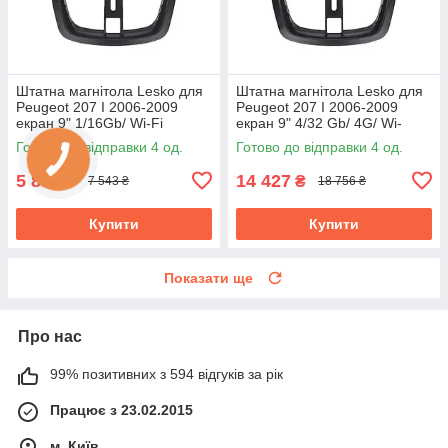
Штатна магнітола Lesko для
Штатна магнітола Lesko для
Peugeot 207 I 2006-2009
Peugeot 207 I 2006-2009
екран 9" 1/16Gb/ Wi-Fi
екран 9" 4/32 Gb/ 4G/ Wi-
Optima GPS Android Пожо
Fi/CarPlay Top GPS Android
Готово до відправки 4 од.
Готово до відправки 4 од.
5 802
14 427
₴
₴
7 543 ₴
18 756 ₴
Купити
Купити
Показати ще
Про нас
99% позитивних з 594 відгуків за рік
Працює з 23.02.2015
м. Київ