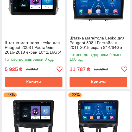
Штатна магнітола Lesko для
Штатна магнітола Lesko для
Peugeot 308 I Рестайлінг
Peugeot 2008 I Рестайлінг
2011-2015 екран 9" 4/64Gb
2016-2019 екран 10" 1/16Gb/
Grey/4G/ Wi-Fi/CarPlay Top
Готово до відправки більше
Wi-Fi Optima GPS Android
GPS
Готово до відправки 8 од.
100 од.
5 925
11 787
₴
₴
7 703 ₴
15 324 ₴
Купити
Купити
–23%
–23%