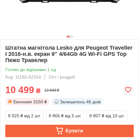
Штатна магнітола Lesko для Peugeot Traveller
I 2016-н.в. екран 9" 4/64Gb 4G Wi-Fi GPS Top
Пежо Травелер
Готово до відправки 1 од.
Код: 11182-62314
Опт і роздріб
10 499
₴
13 649 ₴
Економія
3150 ₴
Залишилось
46 днів
8 925 ₴
від 2 шт.
8 866 ₴
від 5 шт.
8 807 ₴
від 10 шт.
Купити