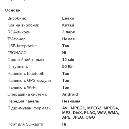
Основні
Виробник
Lesko
Країна виробник
Китай
RCA-виходи
3 пари
TV-тюнер
Немає
USB-інтерфейс
Так
ГЛОНАСС
Ні
Гарантійний термін
12 міс
Потужність
50 Вт
Наявність Bluetooth
Так
Наявність GPS-модуля
Так
Наявність Wi-Fi
Так
Операційна система
Android
Передня панель
Незнімна
Підтримувані формати
AVI, MPEG1, MPEG2, MPEG4,
MP3, DivX, FLAC, WAV, WMA,
APE, JPEG, OGG
Порт для SD-карти
Ні