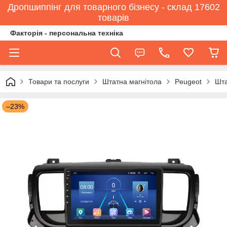
Дропшиппінг для товарного бізнесу - склад 17602
товарів
Факторія - персональна техніка
Товари та послуги
Штатна магнітола
Peugeot
Шта
–23%