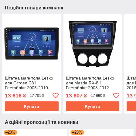
Подібні товари компанії
Штатна магнітола Lesko
Штатна магнітола Lesko
Штат
для Citroen C3 I
для Mazda RX-8 I
для 
Рестайлінг 2005-2010
Рестайлінг 2008-2012
2016
екран 9" 4/64Gb/ 4G/ Wi-
екран 9" 4/64Gb 4G Wi-Fi
6/12
13 616
13 607
13 
₴
₴
17 701 ₴
17 690 ₴
Fi/ CarPlay Top GPS
GPS Top
Купити
Купити
Акційні пропозиції та новинки
–23%
–23%