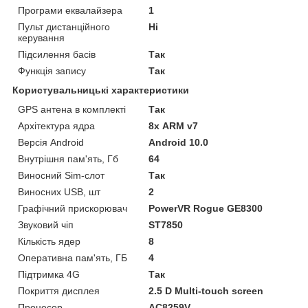
Програми еквалайзера
1
Пульт дистанційного
Ні
керування
Підсилення басів
Так
Функція запису
Так
Користувальницькі характеристики
GPS антена в комплекті
Так
Архітектура ядра
8х ARM v7
Версія Android
Android 10.0
Внутрішня пам'ять, Гб
64
Виносний Sim-слот
Так
Виносних USB, шт
2
Графічний прискорювач
PowerVR Rogue GE8300
Звуковий чіп
ST7850
Кількість ядер
8
Оперативна пам'ять, ГБ
4
Підтримка 4G
Так
Покриття дисплея
2.5 D Multi-touch screen
Процесор
AC8259V