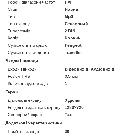
Робочі діапазони частот
FM
Стан
Новий
Тип
Mp3
Тип екрану
Сенсорний
Типорозмір
2 DIN
Колір
Чорний
Сумісність з маркою
Peugeot
Сумісність з моделлю
Traveller
Входи і виходи
Входи і виходи
Відеовихід, Аудіовихід
Роз'єм TRS
3,5 мм
Кількість аудіовходів
1
Екран
Діагональ екрану
9 дюйм
Роздільна здатність екрану
1280×720
Сенсорний екран
Так
Додаткові характеристики
Пам'ять станцій
30