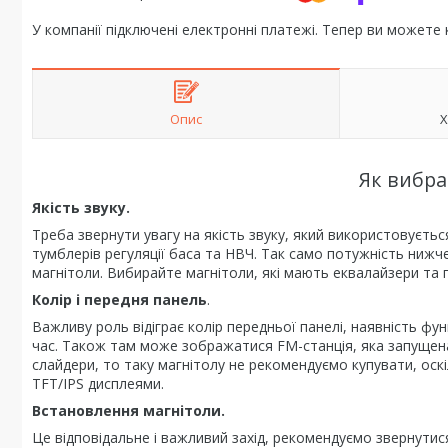
У компанії підключені електронні платежі. Тепер ви можете
Опис
Х
Як вибра
Якість звуку.
Треба звернути увагу на якість звуку, який використовуєтьс
тумблерів регуляції баса та НВЧ. Так само потужність нижче
магнітоли. Вибирайте магнітоли, які мають еквалайзери та 
Колір і передня панель
.
Важливу роль відіграє колір передньої панелі, наявність фун
час. Також там може зображатися FM-станція, яка запущена 
слайдери, то таку магнітолу не рекомендуємо купувати, оск
TFT/IPS дисплеями.
Встановлення магнітоли.
Це відповідальне і важливий захід, рекомендуємо звернутис