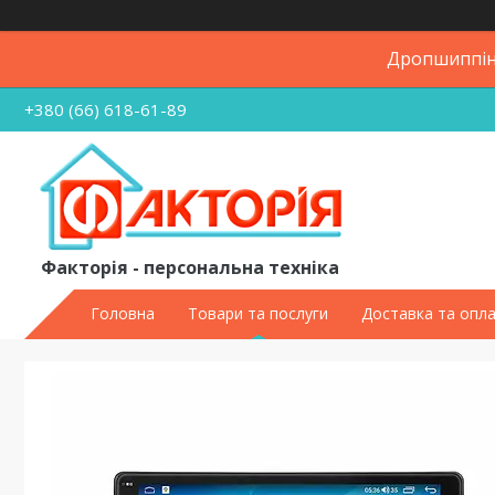
Дропшиппінг
+380 (66) 618-61-89
Факторія - персональна техніка
Головна
Товари та послуги
Доставка та опл