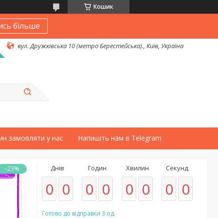
Кошик
ись більше
вул. Дружківська 10 (метро Берестейська)., Київ, Україна
ин замовляти у нас
Напишіть нам в Telegram
Днів
Годин
Хвилин
Секунд
–23%
0
0
0
0
0
0
0
0
Готово до відправки 3 од.