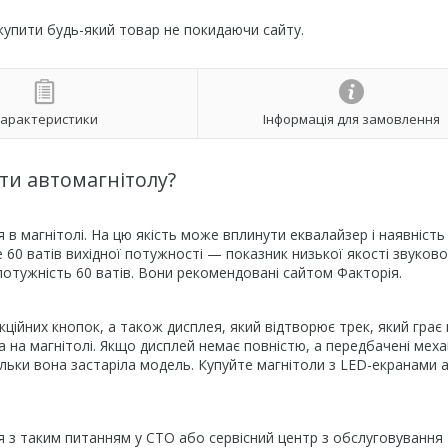
 купити будь-який товар не покидаючи сайту.
арактеристики
Інформація для замовлення
ти автомагнітолу?
я в магнітолі. На цю якість може вплинути еквалайзер і наявність
 60 ватів вихідної потужності — показник низької якості звуково
потужність 60 ватів. Вони рекомендовані сайтом Факторія.
кційних кнопок, а також дисплея, який відтворює трек, який грає 
на магнітолі. Якщо дисплей немає повністю, а передбачені механ
ільки вона застаріла модель. Купуйте магнітоли з LED-екранами 
я з таким питанням у СТО або сервісний центр з обслуговування