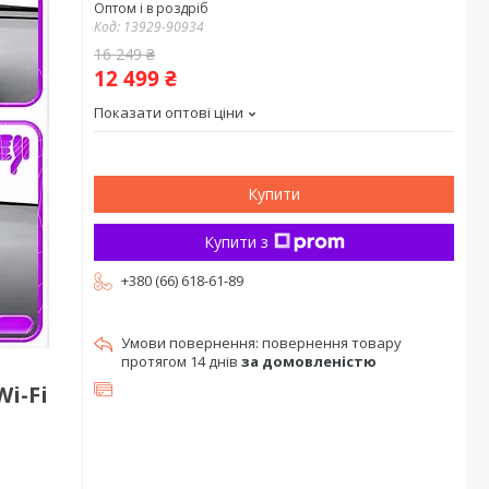
Оптом і в роздріб
Код:
13929-90934
16 249 ₴
12 499 ₴
Показати оптові ціни
Купити
Купити з
+380 (66) 618-61-89
повернення товару
протягом 14 днів
за домовленістю
Wi-Fi