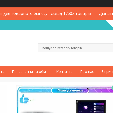
 для товарного бізнесу - склад 17602 товарів
Дізнат
ата
Повернення та обмін
Контакти
Про нас
8 прич