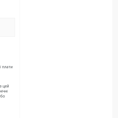
ї плати
в цей
ічні
або