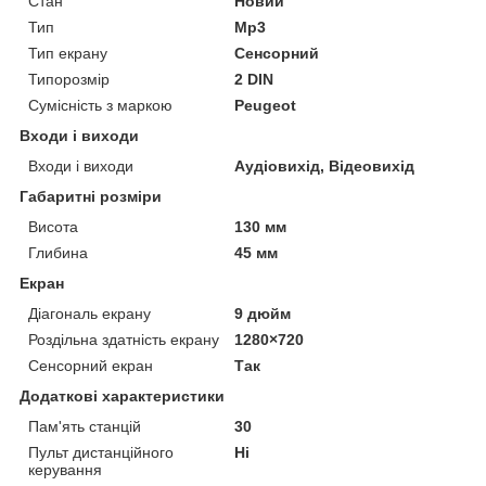
Стан
Новий
Тип
Mp3
Тип екрану
Сенсорний
Типорозмір
2 DIN
Сумісність з маркою
Peugeot
Входи і виходи
Входи і виходи
Аудіовихід, Відеовихід
Габаритні розміри
Висота
130 мм
Глибина
45 мм
Екран
Діагональ екрану
9 дюйм
Роздільна здатність екрану
1280×720
Сенсорний екран
Так
Додаткові характеристики
Пам'ять станцій
30
Пульт дистанційного
Ні
керування