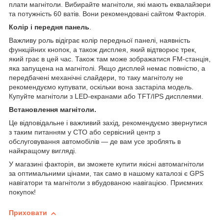
плати магнітоли. Вибирайте магнітоли, які мають еквалайзери
та потужність 60 ватів. Вони рекомендовані сайтом Факторія.
Колір і передня панель
.
Важливу роль відіграє колір передньої панелі, наявність
функційних кнопок, а також дисплея, який відтворює трек,
який грає в цей час. Також там може зображатися FM-станція,
яка запущена на магнітолі. Якщо дисплей немає повністю, а
передбачені механічні слайдери, то таку магнітолу не
рекомендуємо купувати, оскільки вона застаріла модель.
Купуйте магнітоли з LED-екранами або TFT/IPS дисплеями.
Встановлення магнітоли.
Це відповідальне і важливий захід, рекомендуємо звернутися
з таким питанням у СТО або сервісний центр з
обслуговування автомобілів — де вам усе зроблять в
найкращому вигляді.
У магазині факторія, ви зможете купити якісні автомагнітоли
за оптимальними цінами, так само в нашому каталозі є GPS
навігатори та магнітоли з вбудованою навігацією. Приємних
покупок!
Приховати