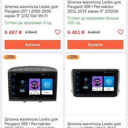
Штатна магнітола Lesko для
Штатна магнітола Lesko для
Peugeot 308 I Рестайлінг
Peugeot 207 I 2006-2009
2011-2015 екран 9" 2/32Gb
екран 9" 2/32 Gb/ Wi-Fi
Grey/Wi-Fi Optima GPS
Готово до відправки більше
Optima GPS Android Пожо
Android
Готово до відправки 4 од.
100 од.
6 887
6 461
₴
₴
8 954 ₴
8 400 ₴
Купити
Купити
–23%
–23%
Штатна магнітола Lesko для
Peugeot 308 I Рестайлінг
Штатна магнітола Lesko для