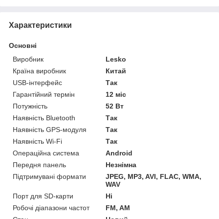
Характеристики
Основні
Виробник
Lesko
Країна виробник
Китай
USB-інтерфейс
Так
Гарантійний термін
12 міс
Потужність
52 Вт
Наявність Bluetooth
Так
Наявність GPS-модуля
Так
Наявність Wi-Fi
Так
Операційна система
Android
Передня панель
Незнімна
Підтримувані формати
JPEG, MP3, AVI, FLAC, WMA,
WAV
Порт для SD-карти
Ні
Робочі діапазони частот
FM, AM