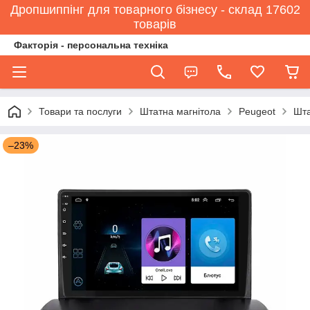
Дропшиппінг для товарного бізнесу - склад 17602
товарів
Факторія - персональна техніка
Товари та послуги
Штатна магнітола
Peugeot
Шта
–23%