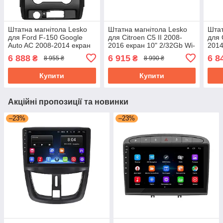
Штатна магнітола Lesko
Штатна магнітола Lesko
Штат
для Ford F-150 Google
для Citroen C5 II 2008-
для 
Auto AC 2008-2014 екран
2016 екран 10" 2/32Gb Wi-
2014
9" 2/32Gb Wi-Fi GPS Base
Fi GPS Base
Fi G
6 888
6 915
6 8
₴
₴
8 955 ₴
8 990 ₴
Форд
Купити
Купити
Акційні пропозиції та новинки
–23%
–23%