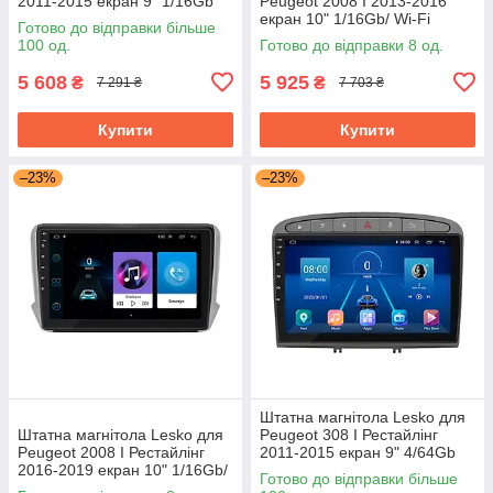
2011-2015 екран 9" 1/16Gb
Peugeot 2008 I 2013-2016
Grey/Wi-Fi Optima GPS
екран 10" 1/16Gb/ Wi-Fi
Готово до відправки більше
Android
Optima GPS Android Пожо
100 од.
Готово до відправки 8 од.
5 608
5 925
₴
₴
7 291 ₴
7 703 ₴
Купити
Купити
–23%
–23%
Штатна магнітола Lesko для
Штатна магнітола Lesko для
Peugeot 308 I Рестайлінг
Peugeot 2008 I Рестайлінг
2011-2015 екран 9" 4/64Gb
2016-2019 екран 10" 1/16Gb/
Grey/4G/ Wi-Fi/CarPlay Top
Готово до відправки більше
Wi-Fi Optima GPS Android
GPS