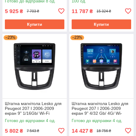
Готово до відправки 8 од.
100 од.
5 925
11 787
₴
₴
7 703 ₴
15 324 ₴
Купити
Купити
–23%
–23%
Штатна магнітола Lesko для
Штатна магнітола Lesko для
Peugeot 207 I 2006-2009
Peugeot 207 I 2006-2009
екран 9" 1/16Gb/ Wi-Fi
екран 9" 4/32 Gb/ 4G/ Wi-
Optima GPS Android Пожо
Fi/CarPlay Top GPS Android
Готово до відправки 4 од.
Готово до відправки 4 од.
5 802
14 427
₴
₴
7 543 ₴
18 756 ₴