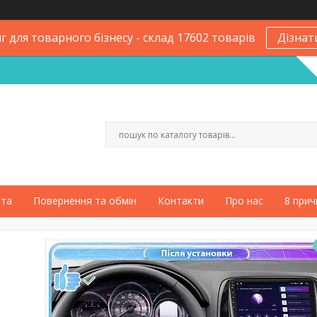
 для товарного бізнесу - склад 17602 товарів
Дізнат
ата
Повернення та обмін
Контакти
Про нас
8 прич