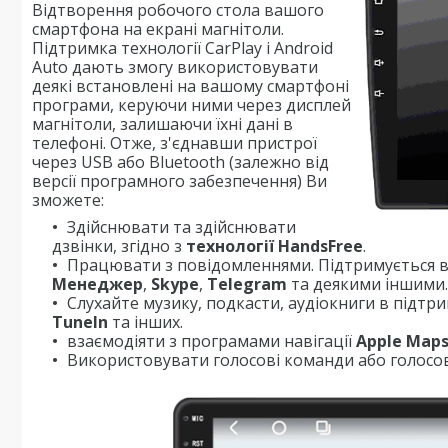
Відтворення робочого стола вашого
смартфона на екрані магнітоли.
Підтримка технології CarPlay і Android
Auto дають змогу використовувати
деякі встановлені на вашому смартфоні
програми, керуючи ними через дисплей
магнітоли, залишаючи їхні дані в
телефоні. Отже, з'єднавши пристрої
через USB або Bluetooth (залежно від
версії програмного забезпечення) Ви
зможете:
Здійснювати та здійснювати
дзвінки, згідно з
технології HandsFree
.
Працювати з повідомленнями. Підтримується в
Менеджер
,
Skype
,
Telegram
та деякими іншими.
Слухайте музику, подкасти, аудіокниги в підтр
TuneIn
та інших.
взаємодіяти з програмами навігації
Apple Map
Використовувати голосові команди або голосов