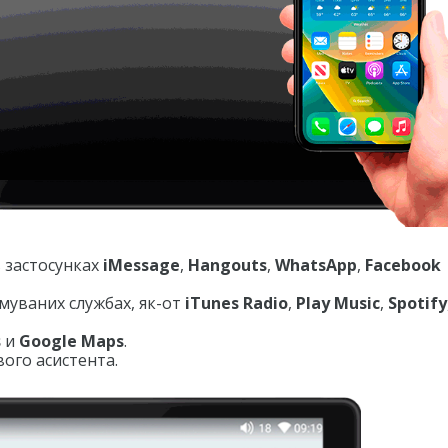
 застосунках
iMessage
,
Hangouts
,
WhatsApp
,
Facebook
имуваних службах, як-от
iTunes Radio
,
Play Music
,
Spotify
s
и
Google Maps
.
ого асистента.