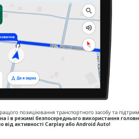
 кращого позиціювання транспортного засобу та підтри
пна і в режимі безпосереднього використання голов
 від активності Carplay або Android Auto!