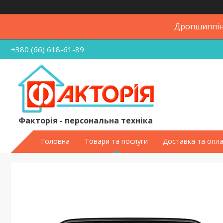
Дропшиппінг
+380 (66) 618-61-89
Факторія - персональна техніка
Головна
Товари та послуги
Доставка та опл