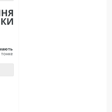
ННЯ
ИКИ
 мають
 тонке