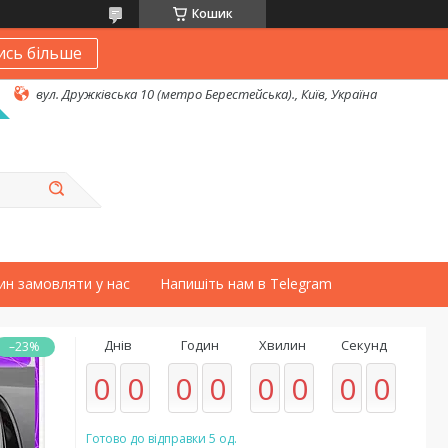
Кошик
ись більше
вул. Дружківська 10 (метро Берестейська)., Київ, Україна
ин замовляти у нас
Напишіть нам в Telegram
Днів
Годин
Хвилин
Секунд
–23%
0
0
0
0
0
0
0
0
Готово до відправки 5 од.