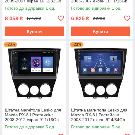
2005-2007 екран 10" 2/32Gb
2005-2007 екран 10" 1/16Gb
Wi-Fi GPS Base Мазда
Wi-Fi GPS Base Мазда
Готово до відправки 1 од.
Готово до відправки 1 од.
8 058
6 825
₴
₴
10 476 ₴
8 873 ₴
Купити
Купити
–23%
–23%
Штатна магнітола Lesko для
Штатна магнітола Lesko для
Mazda RX-8 I Рестайлінг
Mazda RX-8 I Рестайлінг
2008-2012 екран 9" 1/16Gb
2008-2012 екран 9" 4/64Gb
Wi-Fi GPS Base
4G Wi-Fi GPS Top
Готово до відправки 5 од.
Готово до відправки 5 од.