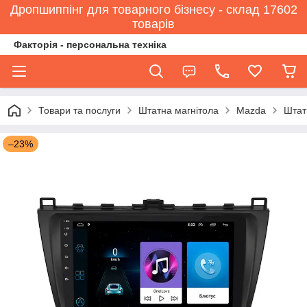
Дропшиппінг для товарного бізнесу - склад 17602
товарів
Факторія - персональна техніка
Товари та послуги
Штатна магнітола
Mazda
Штат
–23%