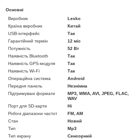
Основні
Виробник
Lesko
Країна виробник
Китай
USB-інтерфейс
Так
Гарантійний термін
12 міс
Потужність
52 Вт
Наявність Bluetooth
Так
Наявність GPS-модуля
Так
Наявність Wi-Fi
Так
Операційна система
Android
Передня панель
Незнімна
Підтримувані формати
MP3, WMA, AVI, JPEG, FLAC,
WAV
Порт для SD-карти
Ні
Робочі діапазони частот
FM, AM
Стан
Новий
Тип
Mp3
Тип екрану
Сенсорний