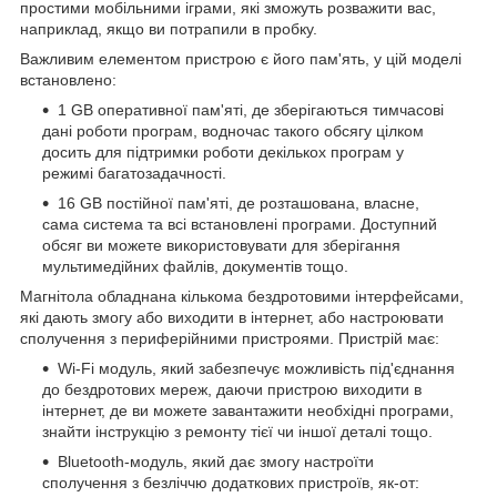
простими мобільними іграми, які зможуть розважити вас,
наприклад, якщо ви потрапили в пробку.
Важливим елементом пристрою є його пам'ять, у цій моделі
встановлено:
1 GB оперативної пам'яті, де зберігаються тимчасові
дані роботи програм, водночас такого обсягу цілком
досить для підтримки роботи декількох програм у
режимі багатозадачності.
16 GB постійної пам'яті, де розташована, власне,
сама система та всі встановлені програми. Доступний
обсяг ви можете використовувати для зберігання
мультимедійних файлів, документів тощо.
Магнітола обладнана кількома бездротовими інтерфейсами,
які дають змогу або виходити в інтернет, або настроювати
сполучення з периферійними пристроями. Пристрій має:
Wi-Fi модуль, який забезпечує можливість під'єднання
до бездротових мереж, даючи пристрою виходити в
інтернет, де ви можете завантажити необхідні програми,
знайти інструкцію з ремонту тієї чи іншої деталі тощо.
Bluetooth-модуль, який дає змогу настроїти
сполучення з безліччю додаткових пристроїв, як-от: