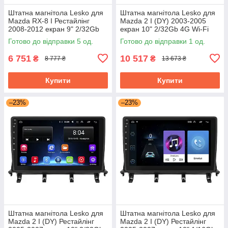
Штатна магнітола Lesko для
Штатна магнітола Lesko для
Mazda RX-8 I Рестайлінг
Mazda 2 I (DY) 2003-2005
2008-2012 екран 9" 2/32Gb
екран 10" 2/32Gb 4G Wi-Fi
Wi-Fi GPS Base Мазда
GPS Top Мазда
Готово до відправки 5 од.
Готово до відправки 1 од.
6 751
10 517
₴
₴
8 777 ₴
13 673 ₴
Купити
Купити
–23%
–23%
Штатна магнітола Lesko для
Штатна магнітола Lesko для
Mazda 2 I (DY) Рестайлінг
Mazda 2 I (DY) Рестайлінг