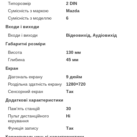
Типорозмір
2 DIN
Сумісність з маркою
Mazda
Сумісність з моделлю
6
Входи і виходи
Входи і виходи
Відеовихід, Аудіовихід
Габаритні розміри
Висота
130 мм
Глибина
45 мм
Екран
Діагональ екрану
9 дюйм
Роздільна здатність екрану
1280×720
Сенсорний екран
Так
Додаткові характеристики
Пам'ять станцій
30
Пульт дистанційного
Ні
керування
Функція запису
Так
Користувальницькі характеристики