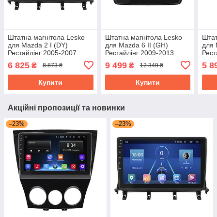
Штатна магнітола Lesko
Штатна магнітола Lesko
Штат
для Mazda 2 I (DY)
для Mazda 6 II (GH)
для 
Рестайлінг 2005-2007
Рестайлінг 2009-2013
Рест
екран 10" 1/16Gb Wi-Fi
екран 9" 2/32Gb/ 4G/ Wi-Fi
екра
6 825
9 499
5 8
₴
₴
8 873 ₴
12 349 ₴
GPS Base Мазда
Top Android
Base
Купити
Купити
Акційні пропозиції та новинки
–23%
–23%