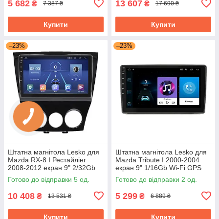
5 682
13 607
₴
₴
7 387 ₴
17 690 ₴
Купити
Купити
–23%
–23%
Штатна магнітола Lesko для
Штатна магнітола Lesko для
Mazda RX-8 I Рестайлінг
Mazda Tribute I 2000-2004
2008-2012 екран 9" 2/32Gb
екран 9" 1/16Gb Wi-Fi GPS
4G Wi-Fi GPS Top Мазда
Base
Готово до відправки 5 од.
Готово до відправки 2 од.
10 408
5 299
₴
₴
13 531 ₴
6 889 ₴
Купити
Купити