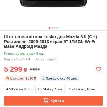
Штатна магнітола Lesko для Mazda 6 II (GH)
Рестайлінг 2009-2013 екран 9" 1/16Gb Wi-Fi
Base Андроїд Мазда
Готово до відправки 5 од.
Код: 7748-24604
Опт і роздріб
5 299
₴
6 889 ₴
Економія
1590 ₴
Залишилось
46 днів
4 505 ₴
від 2 шт.
4 374 ₴
від 5 шт.
4 242 ₴
від 10 шт.
Купити