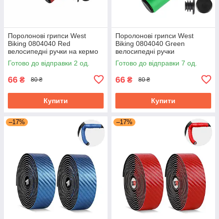
Поролонові грипси West
Поролонові грипси West
Biking 0804040 Red
Biking 0804040 Green
велосипедні ручки на кермо
велосипедні ручки
велосипеда
Готово до відправки 2 од.
Готово до відправки 7 од.
66
66
₴
₴
80 ₴
80 ₴
Купити
Купити
–17%
–17%