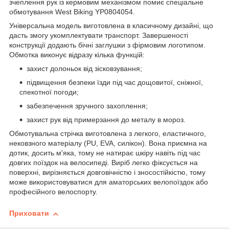
зчеплення рук із кермовим механізмом помиє спеціальне
обмотування West Biking YP0804054.
Універсальна модель виготовлена в класичному дизайні, що
дасть змогу укомплектувати транспорт. Завершеності
конструкції додають бічні заглушки з фірмовим логотипом.
Обмотка виконує відразу кілька функцій:
захист долоньок від зісковзування;
підвищення безпеки їзди під час дощовитої, сніжної,
спекотної погоди;
забезпечення зручного захоплення;
захист рук від примерзання до металу в мороз.
Обмотувальна стрічка виготовлена з легкого, еластичного,
нековзного матеріалу (PU, EVA, силікон). Вона приємна на
дотик, досить м'яка, тому не натирає шкіру навіть під час
довгих поїздок на велосипеді. Виріб легко фіксується на
поверхні, вирізняється довговічністю і зносостійкістю, тому
може використовуватися для аматорських велопоїздок або
професійного велоспорту.
Приховати