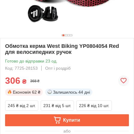
Обмотка керма West Biking YP0804054 Red
для велосипедних ручок
Готово до відправки 23 од.
Код: 7725-28153
Опт і роздріб
306
₴
368 ₴
Економія
62 ₴
Залишилось
44 дні
245 ₴
від 2 шт.
231 ₴
від 5 шт.
226 ₴
від 10 шт.
Купити
або