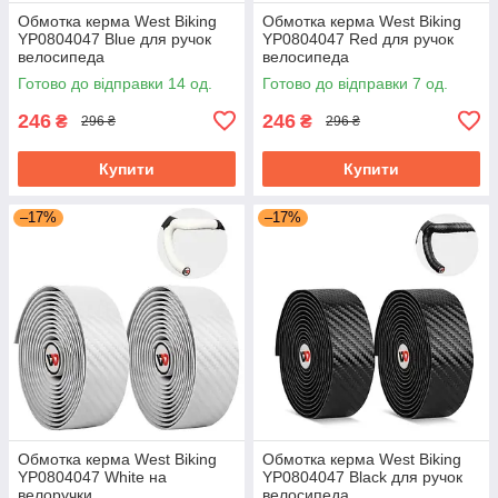
Обмотка керма West Biking
Обмотка керма West Biking
YP0804047 Blue для ручок
YP0804047 Red для ручок
велосипеда
велосипеда
Готово до відправки 14 од.
Готово до відправки 7 од.
246
246
₴
₴
296 ₴
296 ₴
Купити
Купити
–17%
–17%
Обмотка керма West Biking
Обмотка керма West Biking
YP0804047 White на
YP0804047 Black для ручок
велоручки
велосипеда