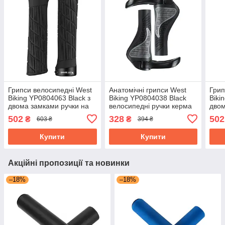
Грипси велосипедні West
Анатомічні грипси West
Грип
Biking YP0804063 Black з
Biking YP0804038 Black
Biki
двома замками ручки на
велосипедні ручки керма
двом
кермо
ергономічні
кер
502
328
502
₴
₴
603 ₴
394 ₴
Купити
Купити
Акційні пропозиції та новинки
–18%
–18%