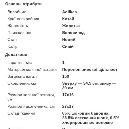
Основні атрибути
Виробник
Aolikes
Країна виробник
Китай
Жорсткість
Жорстка
Призначення
Велосипед
Стан
Новий
Колір
Синій
Додатково
Гарантія, міс
1
Матеріал колінної вставки
Поролон високої щільності
Загальна вага, г
150
Охоплення, см
Зверху — 34,5 см, знизу —
30 см.
Розміри колінної вставки,
17х16
см
Розміри наколенника, см
27х17
Склад тканини
65% шоковий бавовна,
28.5% латексний шовк, 6.5%
хлорированное волокно