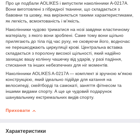
Про це подбали AOLIKES і випустили наколінники A-0217A.
Вони виготовлені з гібридної тканини, що складається з
бавовни та шовку, яка вирізняється такими характеристиками,
як легкість, всмоктованість і м'якість.
Наколінники чудово триматися на нозі завдяки еластичному
матеріалу, з якого вони зроблені. Саме тому вони щільно
прилягають до тіла під час руху, не сковуючи його, водночас
не перешкоджають циркуляції крові. Центральна вставка
складається з поролону високої щільності, який надійно
захищає вашу колінну чашечку від ударів, у разі падіння,
стискання та інших небезпечних для ніг моментів.
Наколінники AOLIKES A-0217A — комплект зі зручною м'якою
конструкцією, який ідеально підійде для катання на
велосипеді, скейтборді та самокаті, заняття фітнесом та
іншими видами спорту. А ще це чудовий подарунок
шанувальнику екстремальних видів спорту.
Приховати
Характеристики