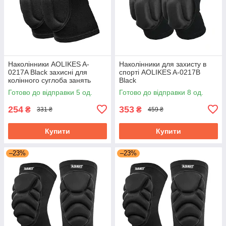
Наколінники AOLIKES A-
Наколінники для захисту в
0217A Black захисні для
спорті AOLIKES A-0217B
колінного суглоба занять
Black
спортом
Готово до відправки 5 од.
Готово до відправки 8 од.
254
353
₴
₴
331 ₴
459 ₴
Купити
Купити
–23%
–23%