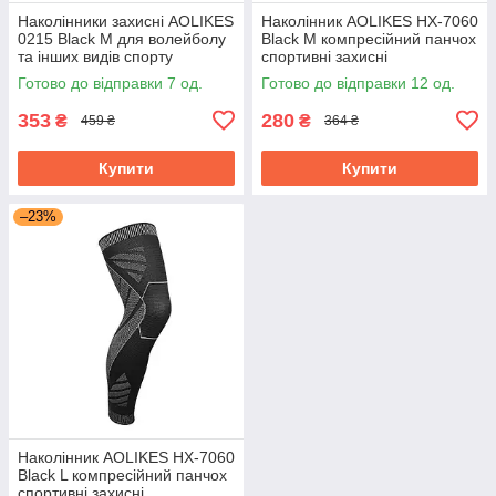
Наколінники захисні AOLIKES
Наколінник AOLIKES HX-7060
0215 Black M для волейболу
Black M компресійний панчох
та інших видів спорту
спортивні захисні
пристосування для ніг
Готово до відправки 7 од.
Готово до відправки 12 од.
353
280
₴
₴
459 ₴
364 ₴
Купити
Купити
–23%
Наколінник AOLIKES HX-7060
Black L компресійний панчох
спортивні захисні