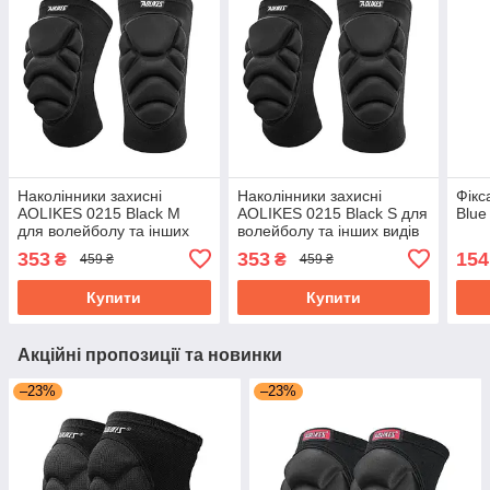
Наколінники захисні
Наколінники захисні
Фікс
AOLIKES 0215 Black M
AOLIKES 0215 Black S для
Blue
для волейболу та інших
волейболу та інших видів
видів спорту
спорту
353
353
154
₴
₴
459 ₴
459 ₴
Купити
Купити
Акційні пропозиції та новинки
–23%
–23%