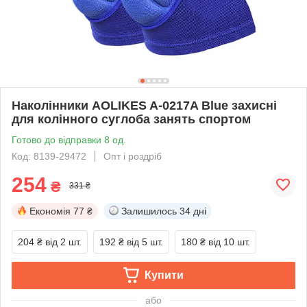
Наколінники AOLIKES A-0217A Blue захисні
для колінного суглоба занять спортом
Готово до відправки 8 од.
Код: 8139-29472
Опт і роздріб
254
₴
331 ₴
Економія
77 ₴
Залишилось
34 дні
204 ₴
від 2 шт.
192 ₴
від 5 шт.
180 ₴
від 10 шт.
Купити
або