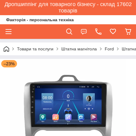
Дропшиппінг для товарного бізнесу - склад 17602
товарів
Факторія - персональна техніка
Товари та послуги
Штатна магнітола
Ford
Штатна
–23%