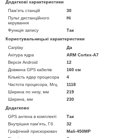
Додаткові характеристики
Пам'ять станцій
30
Пульт дистанційного
Ні
керування
Функція запису
Так
Користувальницькі характеристики
Carplay
Да
Ахітура ядра
ARM Cortex-A7
Версія Android
12
Довжина GPS кабелів
160 см
Кількість ядер процесора
4
Частота процесора, Мгц
1118
Ширина по низу, мм
219
Ширина, мм
230
Додатково
GPS антена в комплекті
Так
Внутрішня пам'ять, Гб
32
Графічний прискорювач
Mali-450MP