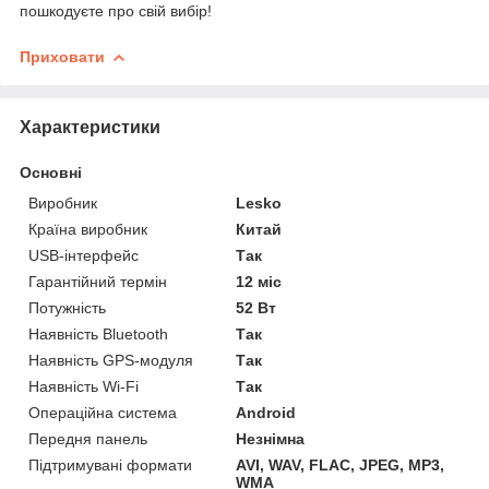
пошкодуєте про свій вибір!
Приховати
Характеристики
Основні
Виробник
Lesko
Країна виробник
Китай
USB-інтерфейс
Так
Гарантійний термін
12 міс
Потужність
52 Вт
Наявність Bluetooth
Так
Наявність GPS-модуля
Так
Наявність Wi-Fi
Так
Операційна система
Android
Передня панель
Незнімна
Підтримувані формати
AVI, WAV, FLAC, JPEG, MP3,
WMA