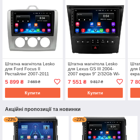
Штатна магнітола Lesko
Штатна магнітола Lesko
Штат
для Ford Focus II
для Lexus GS III 2004-
для 
Рестайлінг 2007-2011
2007 екран 9" 2/32Gb Wi-
екра
екран 9" 2/32Gb Wi-Fi IGO
Fi GPS Base
GPS
5 899
7 551
7 8
₴
₴
7 669 ₴
9 817 ₴
Base Android Форд
Купити
Купити
Акційні пропозиції та новинки
–23%
–23%