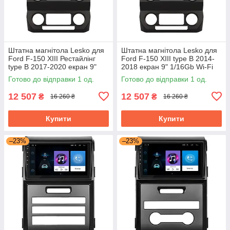
Штатна магнітола Lesko для
Штатна магнітола Lesko для
Ford F-150 XIII Рестайлінг
Ford F-150 XIII type B 2014-
type B 2017-2020 екран 9"
2018 екран 9" 1/16Gb Wi-Fi
1/16Gb Wi-Fi GPS Base
GPS Base
Готово до відправки 1 од.
Готово до відправки 1 од.
12 507
12 507
₴
₴
16 260 ₴
16 260 ₴
Купити
Купити
–23%
–23%