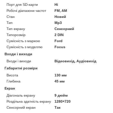
Порт для SD-карти
Ні
Робочі діапазони частот
FM, AM
Стан
Новий
Тип
Mp3
Тип екрану
Сенсорний
Типорозмір
2 DIN
Сумісність з маркою
Ford
Сумісність з моделлю
Focus
Входи і виходи
Входи і виходи
Відеовихід, Аудіовихід
Габаритні розміри
Висота
130 мм
Глибина
45 мм
Екран
Діагональ екрану
9 дюйм
Роздільна здатність екрану
1280×720
Сенсорний екран
Так