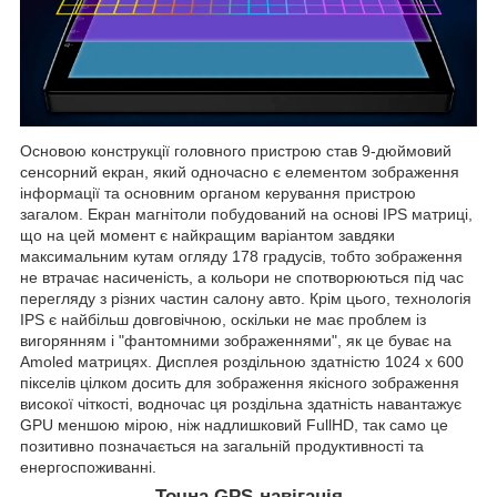
Основою конструкції головного пристрою став 9-дюймовий
сенсорний екран, який одночасно є елементом зображення
інформації та основним органом керування пристрою
загалом. Екран магнітоли побудований на основі IPS матриці,
що на цей момент є найкращим варіантом завдяки
максимальним кутам огляду 178 градусів, тобто зображення
не втрачає насиченість, а кольори не спотворюються під час
перегляду з різних частин салону авто. Крім цього, технологія
IPS є найбільш довговічною, оскільки не має проблем із
вигорянням і "фантомними зображеннями", як це буває на
Amoled матрицях. Дисплея роздільною здатністю 1024 х 600
пікселів цілком досить для зображення якісного зображення
високої чіткості, водночас ця роздільна здатність навантажує
GPU меншою мірою, ніж надлишковий FullHD, так само це
позитивно позначається на загальній продуктивності та
енергоспоживанні.
Точна GPS-навігація