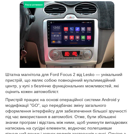
Штатна магнітола для Ford Focus 2 від Lesko — унікальний
пристрій, що являє собою повноцінний мультимедійний
центр, у купі з безліччю функціональних можливостей, які
оцінить кожен автомобіліст.
Пристрій працює на основі операційної системи Android у
модифікації "GO", що передбачає зміну загального
оформлення інтерфейсу для забезпечення більшої зручності
під час використання в автомобілі. Отже, були збільшені
значки програм і відстань між ними, щоб уникнути випадкових
натискань на сусідні елементи, водночас полегшивши
візуальний пошук і запуск ярликів застосунків у русі. Однією з