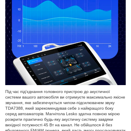
Під час під'єднання головного пристрою до акустичної
системи вашого автомобіля ви отримуєте максимально якісне
звучання, яке забезпечується чипом-підсилювачем звуку
TDA7388, який зарекомендував себе з найкращого боку
серед автоаматорів. Магнітола Lesko здатна повною мірою
розкрити практично будь-яку акустичну систему завдяки
вихідної потужності 45 Вт на канал. Не обійшлося й без
вбудованого FM/AM тюнера, який дасть змогу прослуховувати