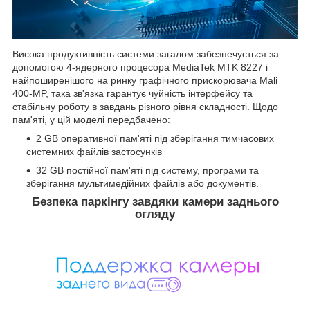
Висока продуктивність системи загалом забезпечується за
допомогою 4-ядерного процесора MediaTek MTK 8227 і
найпоширенішого на ринку графічного прискорювача Mali
400-MP, така зв'язка гарантує чуйність інтерфейсу та
стабільну роботу в завдань різного рівня складності. Щодо
пам'яті, у цій моделі передбачено:
2 GB оперативної пам'яті під зберігання тимчасових
системних файлів застосунків
32 GB постійної пам'яті під систему, програми та
зберігання мультимедійних файлів або документів.
Безпека паркінгу завдяки камери заднього
огляду