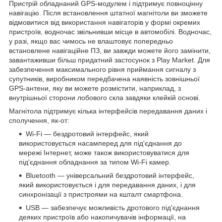
Пристрій обладнаний GPS-модулем і підтримує повноцінну
навігацію. Після встановлення штатної магнітоли ви зможете
відмовитися від використання навігаторів у формі окремих
пристроїв, водночас звільнивши місце в автомобілі. Водночас,
у разі, якщо вас чимось не влаштовує попередньо
встановлене навігаційне ПЗ, ви завжди можете його замінити,
завантаживши більш придатний застосунок з Play Market. Для
забезпечення максимального рівня приймання сигналу з
супутників, виробником передбачена наявність зовнішньої
GPS-антени, яку ви можете розмістити, наприклад, з
внутрішньої сторони лобового скла завдяки клейкій основі.
Магнітола підтримує кілька інтерфейсів передавання даних і
сполучення, як-от:
Wi-Fi — бездротовий інтерфейс, який
використовується насамперед для під'єднання до
мережі Інтернет, може також використовуватися для
під'єднання обладнання за типом Wi-Fi камер.
Bluetooth — універсальний бездротовий інтерфейс,
який використовується і для передавання даних, і для
синхронізації з пристроями на кшталт смартфона.
USB — забезпечує можливість дротового під'єднання
деяких пристроїв або накопичувачів інформації, на