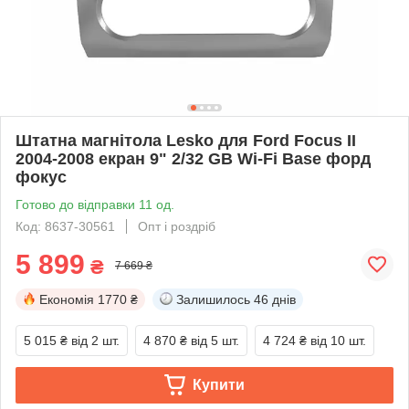
Штатна магнітола Lesko для Ford Focus II
2004-2008 екран 9" 2/32 GB Wi-Fi Base форд
фокус
Готово до відправки 11 од.
Код: 8637-30561
Опт і роздріб
5 899
₴
7 669 ₴
Економія
1770 ₴
Залишилось
46 днів
5 015 ₴
від 2 шт.
4 870 ₴
від 5 шт.
4 724 ₴
від 10 шт.
Купити