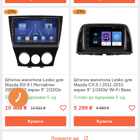
–23%
–23%
Штатна магнітола Lesko для
Штатна магнітола Lesko для
Mazda RX-8 I Рестайлінг
Mazda CX-5 I 2011-2015
2008-2012 екран 9" 2/32Gb
екран 9" 1/16Gb/ Wi-Fi Base
4G Wi-Fi GPS Top Мазда
GPS Android Мазда
Готово до відправки 5 од.
Готово до відправки 5 од.
10 408
5 299
₴
₴
13 531 ₴
6 889 ₴
Купити
Купити
Показати ще