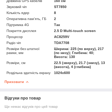
Довжина GPS кабелів
160 см
Звуковий чіп
ST7850
Кількість ядер
8
Оперативна пам'ять, ГБ
2
Підтримка 4G
Так
Покриття дисплея
2.5 D Multi-touch screen
Процесор
AC8259V
Радіо чіп
TDA7708
Розміри без штатної
Ширина: 225 (по верху), 217
рамки, мм
(по низу); Глибина: 40;
Висота: 130
Розміри, см
22.5 (зверху), 21.7 (знизу), 13
(висота), 4 (глибина)
Роздільна здатність екрану
1024х600
Приховати
Відгуки про товар
Ще немає відгуків про цей товар