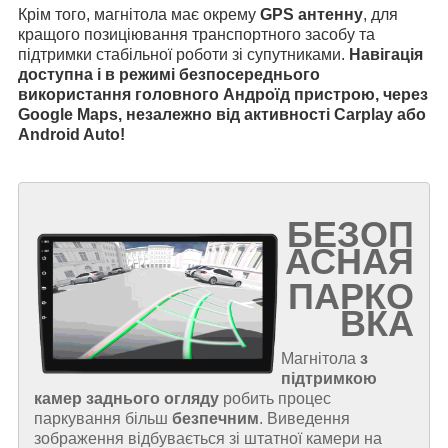
Крім того, магнітола має окрему
GPS антенну
, для
кращого позиціювання транспортного засобу та
підтримки стабільної роботи зі супутниками.
Навігація
доступна і в режимі безпосереднього
використання головного Андроїд пристрою, через
Google Maps, незалежно від активності Carplay або
Android Auto!
БЕЗОП
АСНАЯ
ПАРКО
ВКА
Магнітола
з
підтримкою
камер заднього огляду
робить процес
паркування більш
безпечним
. Виведення
зображення відбувається зі штатної камери на