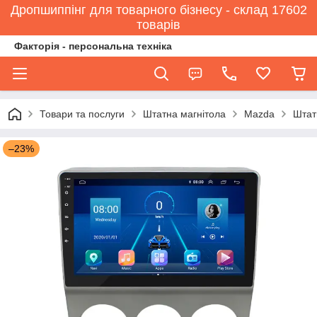
Дропшиппінг для товарного бізнесу - склад 17602
товарів
Факторія - персональна техніка
Товари та послуги
Штатна магнітола
Mazda
Штат
–23%