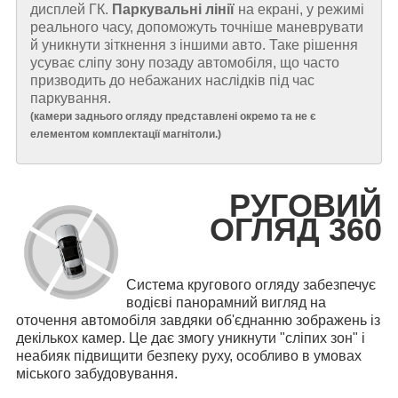
дисплей ГК.
Паркувальні лінії
на екрані, у режимі
реального часу, допоможуть точніше маневрувати
й уникнути зіткнення з іншими авто. Таке рішення
усуває сліпу зону позаду автомобіля, що часто
призводить до небажаних наслідків під час
паркування.
(
камери заднього огляду представлені окремо та не є
елементом комплектації магнітоли.
)
РУГОВИЙ
ОГЛЯД 360
Система кругового огляду забезпечує
водієві панорамний вигляд на
оточення автомобіля завдяки об'єднанню зображень із
декількох камер. Це дає змогу уникнути "сліпих зон" і
неабияк підвищити безпеку руху, особливо в умовах
міського забудовування.