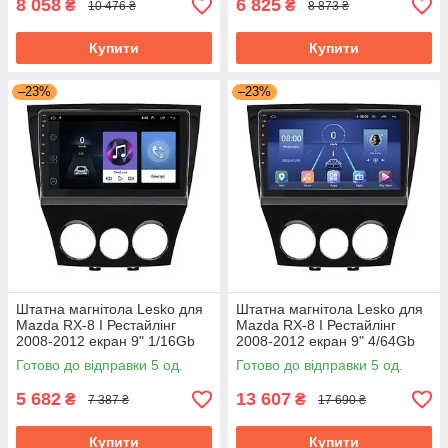
8 058
6 825
₴
₴
10 476 ₴
8 873 ₴
Купити
Купити
–23%
–23%
Штатна магнітола Lesko для
Штатна магнітола Lesko для
Mazda RX-8 I Рестайлінг
Mazda RX-8 I Рестайлінг
2008-2012 екран 9" 1/16Gb
2008-2012 екран 9" 4/64Gb
Wi-Fi GPS Base
4G Wi-Fi GPS Top
Готово до відправки 5 од.
Готово до відправки 5 од.
5 682
13 607
₴
₴
7 387 ₴
17 690 ₴
Купити
Купити