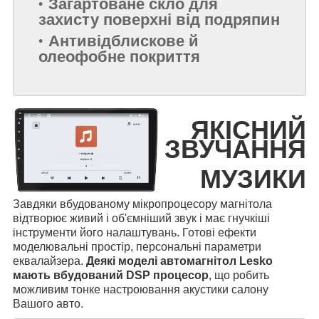
Загартоване скло для
захисту поверхні від подряпин
Антивідблискове й
олеофобне покриття
ЯКІСНИЙ
ЗВУЧАННЯ
МУЗИКИ
Завдяки вбудованому мікропроцесору магнітола
відтворює живий і об'ємніший звук і має гнучкіші
інструменти його налаштувань. Готові ефекти
моделювальні простір, персональні параметри
еквалайзера.
Деякі моделі автомагнітол Lesko
мають вбудований DSP процесор
, що робить
можливим тонке настроювання акустики салону
Вашого авто.