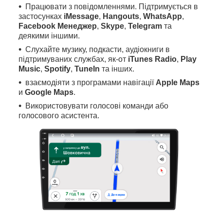
Працювати з повідомленнями. Підтримується в
застосунках
iMessage
,
Hangouts
,
WhatsApp
,
Facebook Менеджер
,
Skype
,
Telegram
та
деякими іншими.
Слухайте музику, подкасти, аудіокниги в
підтримуваних службах, як-от
iTunes Radio
,
Play
Music
,
Spotify
,
TuneIn
та інших.
взаємодіяти з програмами навігації
Apple Maps
и
Google Maps
.
Використовувати голосові команди або
голосового асистента.