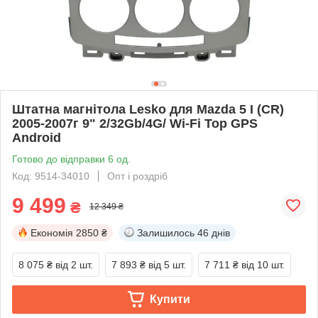
Штатна магнітола Lesko для Mazda 5 I (CR)
2005-2007г 9" 2/32Gb/4G/ Wi-Fi Top GPS
Android
Готово до відправки 6 од.
Код: 9514-34010
Опт і роздріб
9 499
₴
12 349 ₴
Економія
2850 ₴
Залишилось
46 днів
8 075 ₴
від 2 шт.
7 893 ₴
від 5 шт.
7 711 ₴
від 10 шт.
Купити