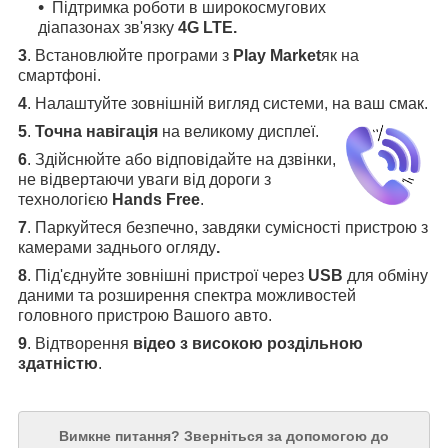
Підтримка роботи в широкосмугових
діапазонах зв'язку
4G LTE.
3
.
Встановлюйте програми з
Play Market
як на
смартфоні.
4
.
Налаштуйте зовнішній вигляд системи, на ваш смак.
5
.
Точна навігація
на великому дисплеї
.
6
.
Здійснюйте або відповідайте на дзвінки,
не відвертаючи уваги від дороги з
технологією
Hands Free
.
7
. Паркуйтеся безпечно, завдяки сумісності пристрою з
камерами заднього огляду
.
8
. Під'єднуйте зовнішні пристрої через
USB
для обміну
даними та розширення спектра можливостей
головного пристрою Вашого авто.
9
. Відтворення
відео з високою роздільною
здатністю
.
Вимкне питання?
Зверніться за допомогою до