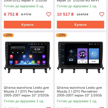
2008-2012 екран 9" 2/32Gb
екран 10" 2/32Gb 4G Wi-Fi
Wi-Fi GPS Base Мазда
GPS Top Мазда
Готово до відправки 5 од.
Готово до відправки 1 од.
6 751
10 517
₴
₴
8 777 ₴
13 673 ₴
Купити
Купити
–23%
–23%
Штатна магнітола Lesko для
Штатна магнітола Lesko для
Mazda 2 I (DY) Рестайлінг
Mazda 2 I (DY) Рестайлінг
2005-2007 екран 10" 2/32Gb
2005-2007 екран 10" 1/16Gb
Wi-Fi GPS Base Мазда
Wi-Fi GPS Base Мазда
Готово до відправки 1 од.
Готово до відправки 1 од.