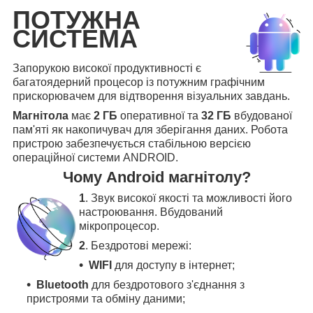
ПОТУЖНА
СИСТЕМА
Запорукою високої продуктивності є
багатоядерний процесор із потужним графічним
прискорювачем для відтворення візуальних завдань.
Магнітола
має
2 ГБ
оперативної та
32 ГБ
вбудованої
пам'яті як накопичувач для зберігання даних. Робота
пристрою забезпечується стабільною версією
операційної системи ANDROID.
Чому Android магнітолу?
1
. Звук високої якості та можливості його
настроювання. Вбудований
мікропроцесор.
2
. Бездротові мережі:
WIFI
для доступу в інтернет;
Bluetooth
для бездротового з'єднання з
пристроями та обміну даними;