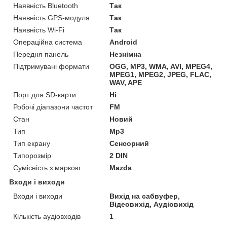
Наявність Bluetooth
Так
Наявність GPS-модуля
Так
Наявність Wi-Fi
Так
Операційна система
Android
Передня панель
Незнімна
Підтримувані формати
OGG, MP3, WMA, AVI, MPEG4,
MPEG1, MPEG2, JPEG, FLAC,
WAV, APE
Порт для SD-карти
Ні
Робочі діапазони частот
FM
Стан
Новий
Тип
Mp3
Тип екрану
Сенсорний
Типорозмір
2 DIN
Сумісність з маркою
Mazda
Входи і виходи
Входи і виходи
Вихід на сабвуфер,
Відеовихід, Аудіовихід
Кількість аудіовходів
1