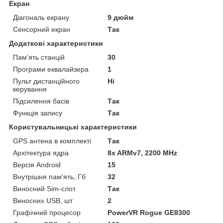
Екран
Діагональ екрану
9 дюйм
Сенсорний екран
Так
Додаткові характеристики
Пам'ять станцій
30
Програми еквалайзера
1
Пульт дистанційного
Ні
керування
Підсилення басів
Так
Функція запису
Так
Користувальницькі характеристики
GPS антена в комплекті
Так
Архітектура ядра
8x ARMv7, 2200 MHz
Версія Android
15
Внутрішня пам'ять, Гб
32
Виносний Sim-слот
Так
Виносних USB, шт
2
Графічний процесор
PowerVR Rogue GE8300