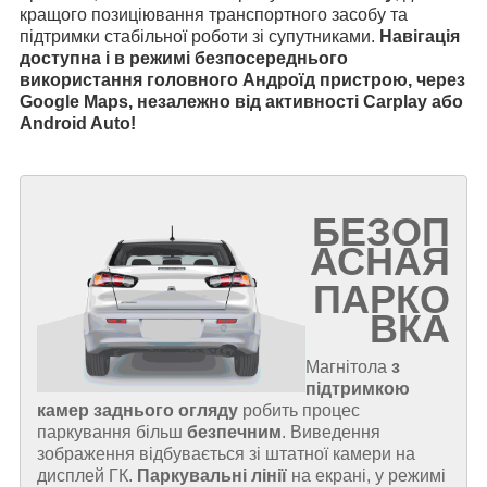
кращого позиціювання транспортного засобу та
підтримки стабільної роботи зі супутниками.
Навігація
доступна і в режимі безпосереднього
використання головного Андроїд пристрою, через
Google Maps, незалежно від активності Carplay або
Android Auto!
БЕЗОП
АСНАЯ
ПАРКО
ВКА
Магнітола
з
підтримкою
камер заднього огляду
робить процес
паркування більш
безпечним
. Виведення
зображення відбувається зі штатної камери на
дисплей ГК.
Паркувальні лінії
на екрані, у режимі