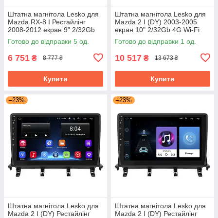
Штатна магнітола Lesko для
Штатна магнітола Lesko для
Mazda RX-8 I Рестайлінг
Mazda 2 I (DY) 2003-2005
2008-2012 екран 9" 2/32Gb
екран 10" 2/32Gb 4G Wi-Fi
Wi-Fi GPS Base Мазда
GPS Top Мазда
Готово до відправки 5 од.
Готово до відправки 1 од.
6 751
10 517
₴
₴
8 777 ₴
13 673 ₴
Купити
Купити
–23%
–23%
Штатна магнітола Lesko для
Штатна магнітола Lesko для
Mazda 2 I (DY) Рестайлінг
Mazda 2 I (DY) Рестайлінг