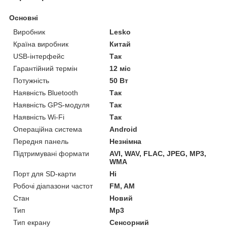
Основні
Виробник
Lesko
Країна виробник
Китай
USB-інтерфейс
Так
Гарантійний термін
12 міс
Потужність
50 Вт
Наявність Bluetooth
Так
Наявність GPS-модуля
Так
Наявність Wi-Fi
Так
Операційна система
Android
Передня панель
Незнімна
Підтримувані формати
AVI, WAV, FLAC, JPEG, MP3,
WMA
Порт для SD-карти
Ні
Робочі діапазони частот
FM, AM
Стан
Новий
Тип
Mp3
Тип екрану
Сенсорний