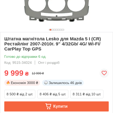
Штатна магнітола Lesko для Mazda 5 I (CR)
Рестайлінг 2007-2010г. 9" 4/32Gb/ 4G/ Wi-Fi/
CarPlay Top GPS
Готово до відправки 6 од.
Код: 9515-34024
Опт і роздріб
9 999
₴
12 999 ₴
Економія
3000 ₴
Залишилось
46 днів
8 500 ₴
від 2 шт.
8 406 ₴
від 5 шт.
8 311 ₴
від 10 шт.
Купити