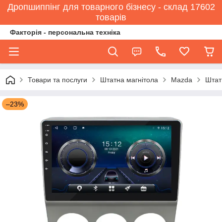
Дропшиппінг для товарного бізнесу - склад 17602
товарів
Факторія - персональна техніка
Товари та послуги
Штатна магнітола
Mazda
Штат
–23%