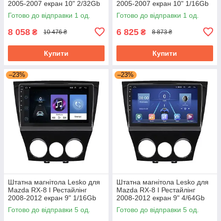
2005-2007 екран 10" 2/32Gb
2005-2007 екран 10" 1/16Gb
Wi-Fi GPS Base Мазда
Wi-Fi GPS Base Мазда
Готово до відправки 1 од.
Готово до відправки 1 од.
8 058
6 825
₴
₴
10 476 ₴
8 873 ₴
Купити
Купити
–23%
–23%
Штатна магнітола Lesko для
Штатна магнітола Lesko для
Mazda RX-8 I Рестайлінг
Mazda RX-8 I Рестайлінг
2008-2012 екран 9" 1/16Gb
2008-2012 екран 9" 4/64Gb
Wi-Fi GPS Base
4G Wi-Fi GPS Top
Готово до відправки 5 од.
Готово до відправки 5 од.