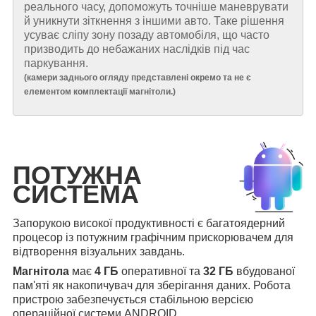
реального часу, допоможуть точніше маневрувати
й уникнути зіткнення з іншими авто. Таке рішення
усуває сліпу зону позаду автомобіля, що часто
призводить до небажаних наслідків під час
паркування.
(
камери заднього огляду представлені окремо та не є
елементом комплектації магнітоли.
)
ПОТУЖНА
СИСТЕМА
Запорукою високої продуктивності є багатоядерний
процесор із потужним графічним прискорювачем для
відтворення візуальних завдань.
Магнітола
має
4 ГБ
оперативної та
32 ГБ
вбудованої
пам'яті як накопичувач для зберігання даних. Робота
пристрою забезпечується стабільною версією
операційної системи ANDROID.