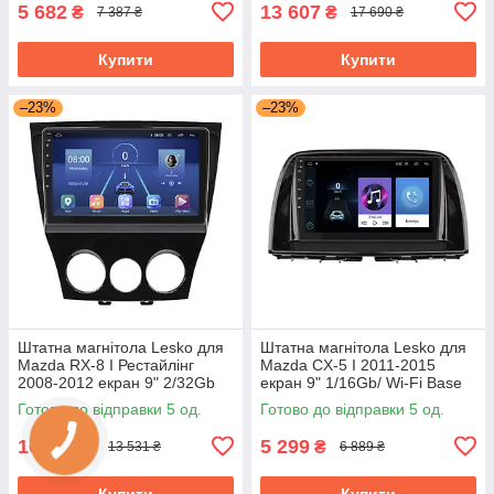
5 682
13 607
₴
₴
7 387 ₴
17 690 ₴
Купити
Купити
–23%
–23%
Штатна магнітола Lesko для
Штатна магнітола Lesko для
Mazda RX-8 I Рестайлінг
Mazda CX-5 I 2011-2015
2008-2012 екран 9" 2/32Gb
екран 9" 1/16Gb/ Wi-Fi Base
4G Wi-Fi GPS Top Мазда
GPS Android Мазда
Готово до відправки 5 од.
Готово до відправки 5 од.
10 408
5 299
₴
₴
13 531 ₴
6 889 ₴
Купити
Купити