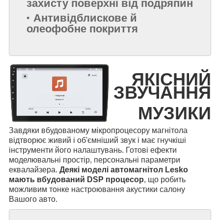
захисту поверхні від подряпин
Антивідблискове й
олеофобне покриття
ЯКІСНИЙ
ЗВУЧАННЯ
МУЗИКИ
Завдяки вбудованому мікропроцесору магнітола
відтворює живий і об'ємніший звук і має гнучкіші
інструменти його налаштувань. Готові ефекти
моделювальні простір, персональні параметри
еквалайзера.
Деякі моделі автомагнітол Lesko
мають вбудований DSP процесор
, що робить
можливим тонке настроювання акустики салону
Вашого авто.