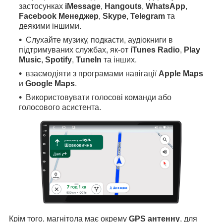
застосунках
iMessage
,
Hangouts
,
WhatsApp
,
Facebook Менеджер
,
Skype
,
Telegram
та
деякими іншими.
Слухайте музику, подкасти, аудіокниги в
підтримуваних службах, як-от
iTunes Radio
,
Play
Music
,
Spotify
,
TuneIn
та інших.
взаємодіяти з програмами навігації
Apple Maps
и
Google Maps
.
Використовувати голосові команди або
голосового асистента.
Крім того, магнітола має окрему
GPS антенну
, для