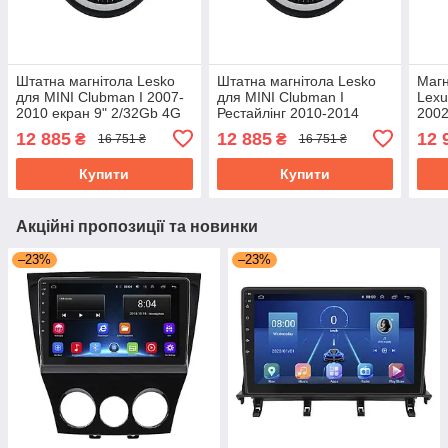
Штатна магнітола Lesko
Штатна магнітола Lesko
Магн
для MINI Clubman I 2007-
для MINI Clubman I
Lexu
2010 екран 9" 2/32Gb 4G
Рестайлінг 2010-2014
2002
Wi-Fi GPS Top Клабмен
екран 9" 2/32Gb 4G Wi-Fi
CarP
12 885
12 885
12 
₴
₴
16 751 ₴
16 751 ₴
GPS Top
Prim
Купити
Купити
Акційні пропозиції та новинки
–23%
–23%