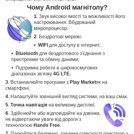
Чому Android магнітолу?
1
. Звук високої якості та можливості його
настроювання. Вбудований
мікропроцесор.
2
. Бездротові мережі:
WIFI
для доступу в інтернет;
Bluetooth
для бездротового з'єднання з
пристроями та обміну даними;
Підтримка роботи в широкосмугових
діапазонах зв'язку
4G LTE.
3
.
Встановлюйте програми з
Play Market
як на
смартфоні.
4
.
Налаштуйте зовнішній вигляд системи, на ваш смак.
5
.
Точна навігація
на великому дисплеї
.
6
.
Здійснюйте або відповідайте на дзвінки,
не відвертаючи уваги від дороги з
технологією
Hands Free
.
7
. Паркуйтеся безпечно, завдяки сумісності пристрою з