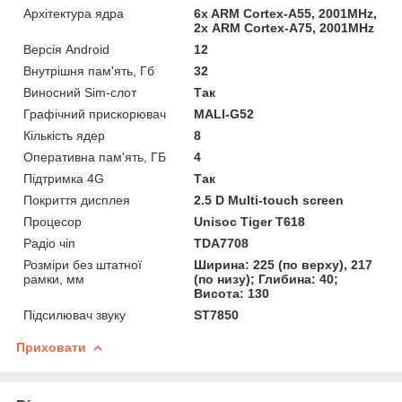
Архітектура ядра
6x ARM Cortex-A55, 2001MHz,
2х ARM Cortex-A75, 2001MHz
Версія Android
12
Внутрішня пам'ять, Гб
32
Виносний Sim-слот
Так
Графічний прискорювач
MALI-G52
Кількість ядер
8
Оперативна пам'ять, ГБ
4
Підтримка 4G
Так
Покриття дисплея
2.5 D Multi-touch screen
Процесор
Unisoc Tiger T618
Радіо чіп
TDA7708
Розміри без штатної
Ширина: 225 (по верху), 217
рамки, мм
(по низу); Глибина: 40;
Висота: 130
Підсилювач звуку
ST7850
Приховати