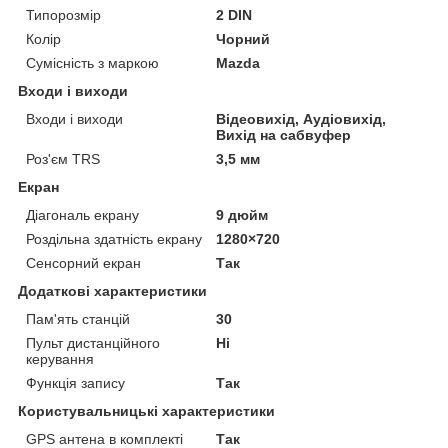
Типорозмір
2 DIN
Колір
Чорний
Сумісність з маркою
Mazda
Входи і виходи
Входи і виходи
Відеовихід, Аудіовихід,
Вихід на сабвуфер
Роз'єм TRS
3,5 мм
Екран
Діагональ екрану
9 дюйм
Роздільна здатність екрану
1280×720
Сенсорний екран
Так
Додаткові характеристики
Пам'ять станцій
30
Пульт дистанційного
Ні
керування
Функція запису
Так
Користувальницькі характеристики
GPS антена в комплекті
Так