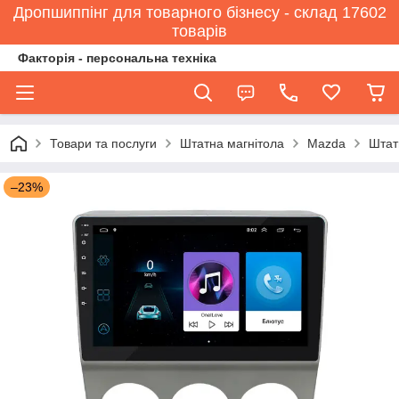
Дропшиппінг для товарного бізнесу - склад 17602
товарів
Факторія - персональна техніка
Товари та послуги
Штатна магнітола
Mazda
Штат
–23%