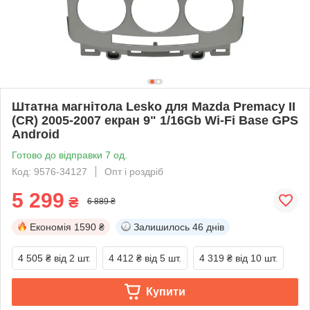
Штатна магнітола Lesko для Mazda Premacy II
(CR) 2005-2007 екран 9" 1/16Gb Wi-Fi Base GPS
Android
Готово до відправки 7 од.
Код: 9576-34127
Опт і роздріб
5 299
₴
6 889 ₴
Економія
1590 ₴
Залишилось
46 днів
4 505 ₴
від 2 шт.
4 412 ₴
від 5 шт.
4 319 ₴
від 10 шт.
Купити