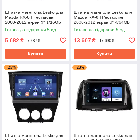
Штатна магнітола Lesko для
Штатна магнітола Lesko для
Mazda RX-8 I Рестайлінг
Mazda RX-8 I Рестайлінг
2008-2012 екран 9" 1/16Gb
2008-2012 екран 9" 4/64Gb
Wi-Fi GPS Base
4G Wi-Fi GPS Top
Готово до відправки 5 од.
Готово до відправки 5 од.
5 682
13 607
₴
₴
7 387 ₴
17 690 ₴
Купити
Купити
–23%
–23%
Штатна магнітола Lesko для
Штатна магнітола Lesko для