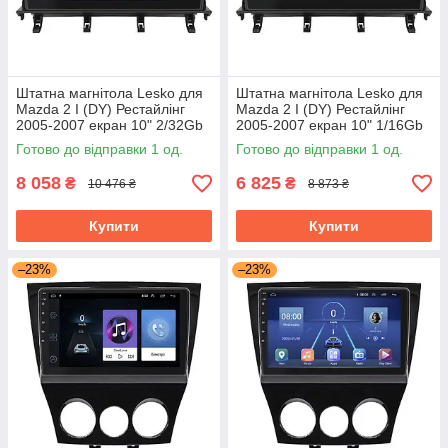
Штатна магнітола Lesko для
Штатна магнітола Lesko для
Mazda 2 I (DY) Рестайлінг
Mazda 2 I (DY) Рестайлінг
2005-2007 екран 10" 2/32Gb
2005-2007 екран 10" 1/16Gb
Wi-Fi GPS Base Мазда
Wi-Fi GPS Base Мазда
Готово до відправки 1 од.
Готово до відправки 1 од.
8 058
6 825
₴
₴
10 476 ₴
8 873 ₴
Купити
Купити
–23%
–23%