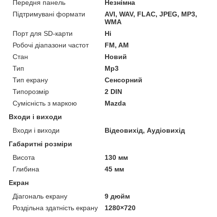
Передня панель
Незнімна
Підтримувані формати
AVI, WAV, FLAC, JPEG, MP3,
WMA
Порт для SD-карти
Ні
Робочі діапазони частот
FM, AM
Стан
Новий
Тип
Mp3
Тип екрану
Сенсорний
Типорозмір
2 DIN
Сумісність з маркою
Mazda
Входи і виходи
Входи і виходи
Відеовихід, Аудіовихід
Габаритні розміри
Висота
130 мм
Глибина
45 мм
Екран
Діагональ екрану
9 дюйм
Роздільна здатність екрану
1280×720