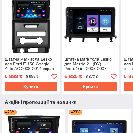
Штатна магнітола Lesko
Штатна магнітола Lesko
Штат
для Ford F-150 Google
для Mazda 2 I (DY)
для 
Auto AC 2008-2014 екран
Рестайлінг 2005-2007
н.в.
9" 2/32Gb Wi-Fi GPS Base
екран 10" 1/16Gb Wi-Fi
GPS
6 888
6 825
6 8
₴
₴
8 955 ₴
8 873 ₴
Форд
GPS Base Мазда
Купити
Купити
Акційні пропозиції та новинки
–23%
–23%