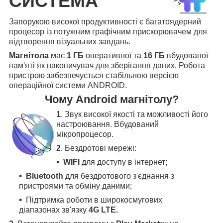
СИСТЕМА
Запорукою високої продуктивності є багатоядерний
процесор із потужним графічним прискорювачем для
відтворення візуальних завдань.
Магнітола
має
1 ГБ
оперативної та
16 ГБ
вбудованої
пам'яті як накопичувач для зберігання даних. Робота
пристрою забезпечується стабільною версією
операційної системи ANDROID.
Чому Android магнітолу?
1
. Звук високої якості та можливості його
настроювання. Вбудований
мікропроцесор.
2
. Бездротові мережі:
WIFI
для доступу в інтернет;
Bluetooth
для бездротового з'єднання з
пристроями та обміну даними;
Підтримка роботи в широкосмугових
діапазонах зв'язку
4G LTE.