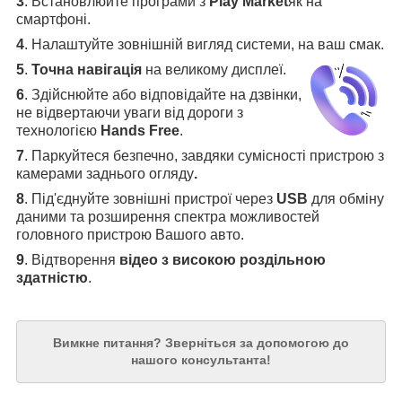
3
.
Встановлюйте програми з
Play Market
як на
смартфоні.
4
.
Налаштуйте зовнішній вигляд системи, на ваш смак.
5
.
Точна навігація
на великому дисплеї
.
6
.
Здійснюйте або відповідайте на дзвінки,
не відвертаючи уваги від дороги з
технологією
Hands Free
.
7
. Паркуйтеся безпечно, завдяки сумісності пристрою з
камерами заднього огляду
.
8
. Під'єднуйте зовнішні пристрої через
USB
для обміну
даними та розширення спектра можливостей
головного пристрою Вашого авто.
9
. Відтворення
відео з високою роздільною
здатністю
.
Вимкне питання?
Зверніться за допомогою до
нашого консультанта!