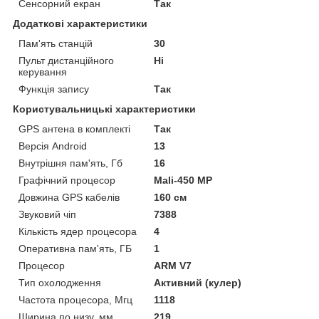
Сенсорний екран
Так
Додаткові характеристики
Пам'ять станцій
30
Пульт дистанційного
Ні
керування
Функція запису
Так
Користувальницькі характеристики
GPS антена в комплекті
Так
Версія Android
13
Внутрішня пам'ять, Гб
16
Графічний процесор
Mali-450 MP
Довжина GPS кабелів
160 см
Звуковий чіп
7388
Кількість ядер процесора
4
Оперативна пам'ять, ГБ
1
Процесор
ARM V7
Тип охолодження
Активний (кулер)
Частота процесора, Мгц
1118
Ширина по низу, мм
219