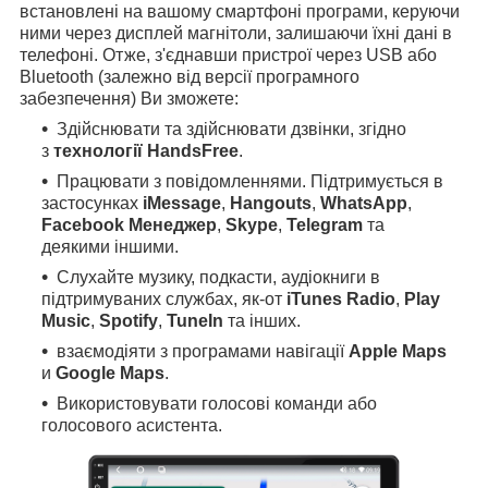
встановлені на вашому смартфоні програми, керуючи
ними через дисплей магнітоли, залишаючи їхні дані в
телефоні. Отже, з'єднавши пристрої через USB або
Bluetooth (залежно від версії програмного
забезпечення) Ви зможете:
Здійснювати та здійснювати дзвінки, згідно
з
технології HandsFree
.
Працювати з повідомленнями. Підтримується в
застосунках
iMessage
,
Hangouts
,
WhatsApp
,
Facebook Менеджер
,
Skype
,
Telegram
та
деякими іншими.
Слухайте музику, подкасти, аудіокниги в
підтримуваних службах, як-от
iTunes Radio
,
Play
Music
,
Spotify
,
TuneIn
та інших.
взаємодіяти з програмами навігації
Apple Maps
и
Google Maps
.
Використовувати голосові команди або
голосового асистента.