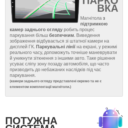
ПАРКО
ВКА
Магнітола
з
підтримкою
камер заднього огляду
робить процес
паркування більш
безпечним
. Виведення
зображення відбувається зі штатної камери на
дисплей ГК.
Паркувальні лінії
на екрані, у режимі
реального часу, допоможуть точніше маневрувати
й уникнути зіткнення з іншими авто. Таке рішення
усуває сліпу зону позаду автомобіля, що часто
призводить до небажаних наслідків під час
паркування.
(
камери заднього огляду представлені окремо та не є
елементом комплектації магнітоли.
)
ПОТУЖНА