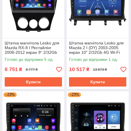
Штатна магнітола Lesko для
Штатна магнітола Lesko для
Mazda RX-8 I Рестайлінг
Mazda 2 I (DY) 2003-2005
2008-2012 екран 9" 2/32Gb
екран 10" 2/32Gb 4G Wi-Fi
Wi-Fi GPS Base Мазда
GPS Top Мазда
Готово до відправки 5 од.
Готово до відправки 1 од.
6 751
10 517
₴
₴
8 777 ₴
13 673 ₴
Купити
Купити
–23%
–23%