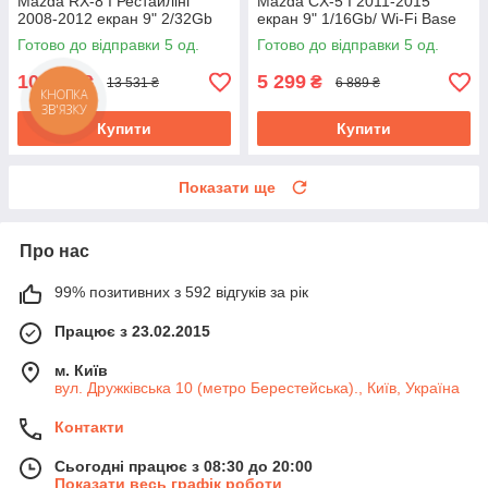
Mazda RX-8 I Рестайлінг
Mazda CX-5 I 2011-2015
2008-2012 екран 9" 2/32Gb
екран 9" 1/16Gb/ Wi-Fi Base
4G Wi-Fi GPS Top Мазда
GPS Android Мазда
Готово до відправки 5 од.
Готово до відправки 5 од.
10 408
5 299
₴
₴
13 531 ₴
6 889 ₴
Купити
Купити
Показати ще
Про нас
99% позитивних з 592 відгуків за рік
Працює з 23.02.2015
м. Київ
вул. Дружківська 10 (метро Берестейська)., Київ, Україна
Контакти
Сьогодні працює з 08:30 до 20:00
Показати весь графік роботи