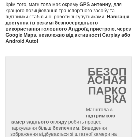
Крім того, магнітола має окрему
GPS антенну
, для
кращого позиціювання транспортного засобу та
підтримки стабільної роботи зі супутниками.
Навігація
доступна і в режимі безпосереднього
використання головного Андроїд пристрою, через
Google Maps, незалежно від активності Carplay або
Android Auto!
БЕЗОП
АСНАЯ
ПАРКО
ВКА
Магнітола
з
підтримкою
камер заднього огляду
робить процес
паркування більш
безпечним
. Виведення
зображення відбувається зі штатної камери на