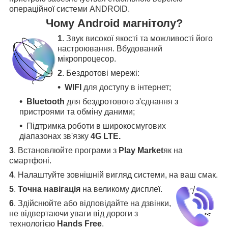
операційної системи ANDROID.
Чому Android магнітолу?
1
. Звук високої якості та можливості його
настроювання. Вбудований
мікропроцесор.
2
. Бездротові мережі:
WIFI
для доступу в інтернет;
Bluetooth
для бездротового з'єднання з
пристроями та обміну даними;
Підтримка роботи в широкосмугових
діапазонах зв'язку
4G LTE.
3
.
Встановлюйте програми з
Play Market
як на
смартфоні.
4
.
Налаштуйте зовнішній вигляд системи, на ваш смак.
5
.
Точна навігація
на великому дисплеї
.
6
.
Здійснюйте або відповідайте на дзвінки,
не відвертаючи уваги від дороги з
технологією
Hands Free
.