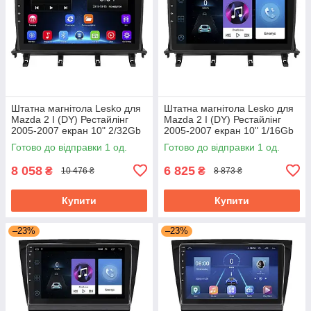
Штатна магнітола Lesko для
Штатна магнітола Lesko для
Mazda 2 I (DY) Рестайлінг
Mazda 2 I (DY) Рестайлінг
2005-2007 екран 10" 2/32Gb
2005-2007 екран 10" 1/16Gb
Wi-Fi GPS Base Мазда
Wi-Fi GPS Base Мазда
Готово до відправки 1 од.
Готово до відправки 1 од.
8 058
6 825
₴
₴
10 476 ₴
8 873 ₴
Купити
Купити
–23%
–23%