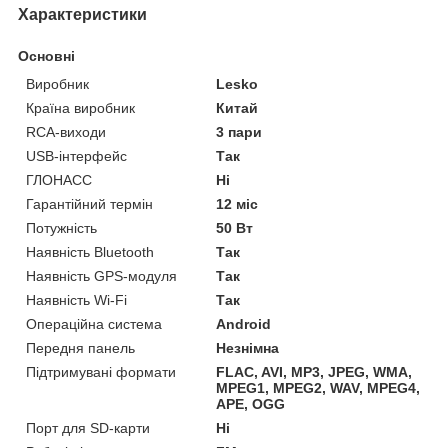
Характеристики
Основні
Виробник
Lesko
Країна виробник
Китай
RCA-виходи
3 пари
USB-інтерфейс
Так
ГЛОНАСС
Ні
Гарантійний термін
12 міс
Потужність
50 Вт
Наявність Bluetooth
Так
Наявність GPS-модуля
Так
Наявність Wi-Fi
Так
Операційна система
Android
Передня панель
Незнімна
Підтримувані формати
FLAC, AVI, MP3, JPEG, WMA,
MPEG1, MPEG2, WAV, MPEG4,
APE, OGG
Порт для SD-карти
Ні