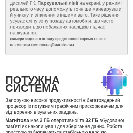
дисплей ГК.
Паркувальні лінії
на екрані, у режимі
реального часу, допоможуть точніше маневрувати
й уникнути зіткнення з іншими авто. Таке рішення
усуває сліпу зону позаду автомобіля, що часто
призводить до небажаних наслідків під час
паркування.
(
камери заднього огляду представлені окремо та не є
елементом комплектації магнітоли.
)
ПОТУЖНА
СИСТЕМА
Запорукою високої продуктивності є багатоядерний
процесор із потужним графічним прискорювачем для
відтворення візуальних завдань.
Магнітола
має
2 ГБ
оперативної та
32 ГБ
вбудованої
пам'яті як накопичувач для зберігання даних. Робота
пристрою забезпечується стабільною версією