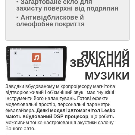
Загартоване скло для
захисту поверхні від подряпин
Антивідблискове й
олеофобне покриття
ЯКІСНИЙ
ЗВУЧАННЯ
МУЗИКИ
Завдяки вбудованому мікропроцесору магнітола
відтворює живий і об'ємніший звук і має гнучкіші
інструменти його налаштувань. Готові ефекти
моделювальні простір, персональні параметри
еквалайзера.
Деякі моделі автомагнітол Lesko
мають вбудований DSP процесор
, що робить
можливим тонке настроювання акустики салону
Вашого авто.