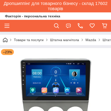
Дропшиппінг для товарного бізнесу - склад 17602
товарів
Факторія - персональна техніка
Товари та послуги
Штатна магнітола
Mazda
Штат
–23%