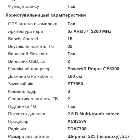
Функція запису
Так
Користувальницькі характеристики
GPS антена в комплекті
Так
Архітектура ядра
8x ARMv7, 2200 MHz
Версія Android
15
Внутрішня пам'ять, Гб
32
Виносний Sim-слот
Так
Виносних USB, шт
2
Графічний процесор
PowerVR Rogue GE8300
Довжина GPS кабелів
160 см
Звуковий чіп
ST7850
Кількість ядер
8
Оперативна пам'ять, ГБ
2
Підтримка 4G
Так
Покриття дисплея
2.5 D Multi-touch screen
Процесор
AC8259V
Радіо чіп
TDA7708
Розміри без штатної
Ширина: 225 (по верху), 217