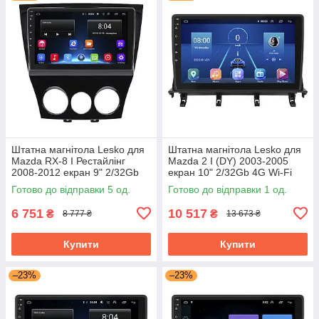
Штатна магнітола Lesko для
Штатна магнітола Lesko для
Mazda RX-8 I Рестайлінг
Mazda 2 I (DY) 2003-2005
2008-2012 екран 9" 2/32Gb
екран 10" 2/32Gb 4G Wi-Fi
Wi-Fi GPS Base Мазда
GPS Top Мазда
Готово до відправки 5 од.
Готово до відправки 1 од.
6 751
10 517
₴
₴
8 777 ₴
13 673 ₴
Купити
Купити
–23%
–23%