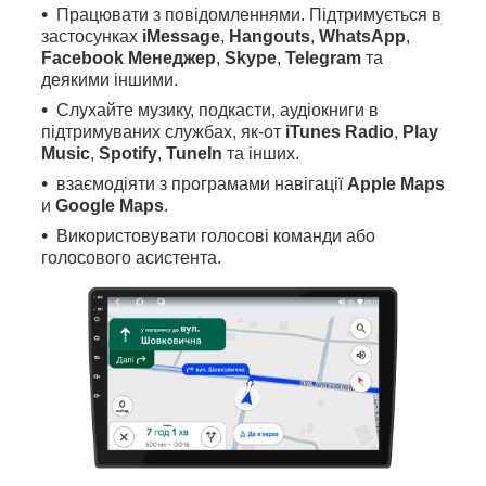
Працювати з повідомленнями. Підтримується в
застосунках
iMessage
,
Hangouts
,
WhatsApp
,
Facebook Менеджер
,
Skype
,
Telegram
та
деякими іншими.
Слухайте музику, подкасти, аудіокниги в
підтримуваних службах, як-от
iTunes Radio
,
Play
Music
,
Spotify
,
TuneIn
та інших.
взаємодіяти з програмами навігації
Apple Maps
и
Google Maps
.
Використовувати голосові команди або
голосового асистента.