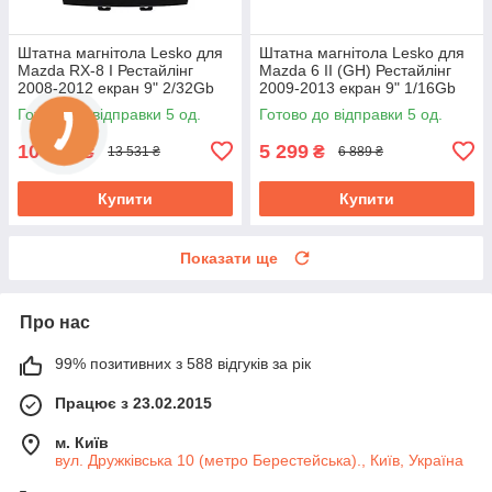
Штатна магнітола Lesko для
Штатна магнітола Lesko для
Mazda RX-8 I Рестайлінг
Mazda 6 II (GH) Рестайлінг
2008-2012 екран 9" 2/32Gb
2009-2013 екран 9" 1/16Gb
4G Wi-Fi GPS Top Мазда
Wi-Fi Base Андроїд Мазда
Готово до відправки 5 од.
Готово до відправки 5 од.
10 408
5 299
₴
₴
13 531 ₴
6 889 ₴
Купити
Купити
Показати ще
Про нас
99% позитивних з 588 відгуків за рік
Працює з 23.02.2015
м. Київ
вул. Дружківська 10 (метро Берестейська)., Київ, Україна