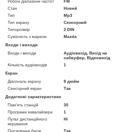
Робочі діапазони частот
FM
Стан
Новий
Тип
Mp3
Тип екрану
Сенсорний
Типорозмір
2 DIN
Сумісність з маркою
Mazda
Входи і виходи
Входи і виходи
Аудіовихід, Вихід на
сабвуфер, Відеовихід
Кількість аудіовходів
1
Екран
Діагональ екрану
9 дюйм
Сенсорний екран
Так
Додаткові характеристики
Пам'ять станцій
30
Програми еквалайзера
1
Пульт дистанційного
Ні
керування
Підсилення басів
Так