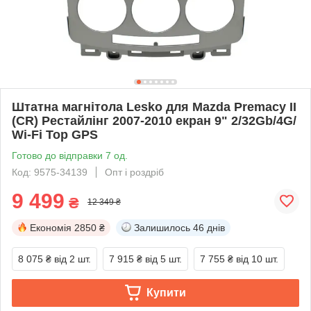
Штатна магнітола Lesko для Mazda Premacy II
(CR) Рестайлінг 2007-2010 екран 9" 2/32Gb/4G/
Wi-Fi Top GPS
Готово до відправки 7 од.
Код: 9575-34139
Опт і роздріб
9 499
₴
12 349 ₴
Економія
2850 ₴
Залишилось
46 днів
8 075 ₴
від 2 шт.
7 915 ₴
від 5 шт.
7 755 ₴
від 10 шт.
Купити