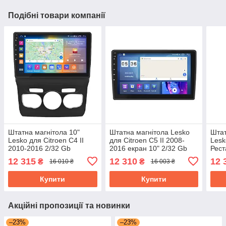
Подібні товари компанії
Штатна магнітола 10"
Штатна магнітола Lesko
Штат
Lesko для Citroen C4 II
для Citroen C5 II 2008-
Lesk
2010-2016 2/32 Gb
2016 екран 10" 2/32 Gb
Рест
CarPlay 4G Wi-Fi GPS
CarPlay 4G Wi-Fi GPS
2/32
12 315
12 310
12 
₴
₴
16 010 ₴
16 003 ₴
Prime Ситроен
Prime
GPS 
Купити
Купити
Акційні пропозиції та новинки
–23%
–23%