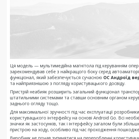
Ця модель — мультимедійна магнітола під керуванням операц
зарекомендував себе з найкращого боку серед автоаматорів.
функціонал, який забезпечується сучасною
ОС Андроїд вер
та найприязнішою з погляду користувацького досвіду.
Пристрій неабияк розширить загальний функціонал транспорт
штатильними системами та ставши основним органом керува
заднього огляду тощо.
Для максимальної зручності під час експлуатації розробни
користувацького інтерфейсу на основі Android Go. Всі необ
значки як застосунків, так і інтерфейсу загалом були збіль
пристрою на ходу, особливо під час проходження пошкодже
Виробник не почав зупинятися на переробленні користувац