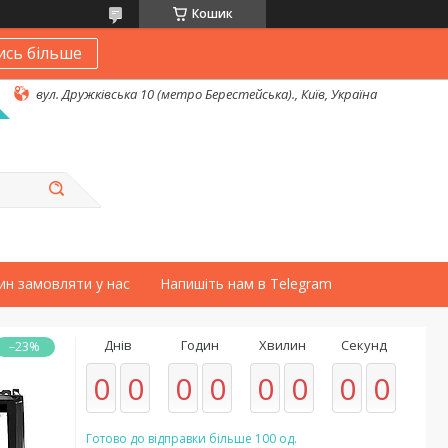
Кошик
ись більше
вул. Дружківська 10 (метро Берестейська)., Київ, Україна
ин замовляти у нас
Напишіть нам в Telegram
Днів
Годин
Хвилин
Секунд
–23%
0
0
0
0
0
0
0
0
Готово до відправки більше 100 од.