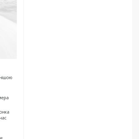
внішою
і
мера
лонка
час
ки