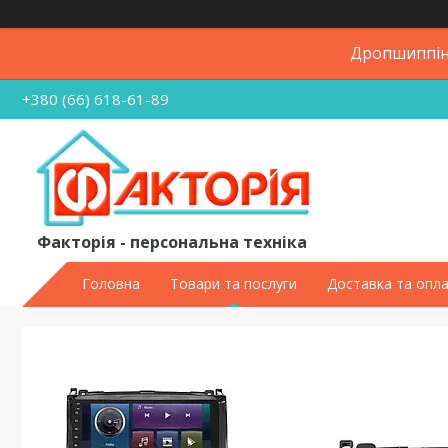
Дропшиппінг
+380 (66) 618-61-89
Факторія - персональна техніка
Головна
Товари та послуги
Доставка та опл