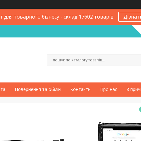
 для товарного бізнесу - склад 17602 товарів
Дізнат
ата
Повернення та обмін
Контакти
Про нас
8 прич