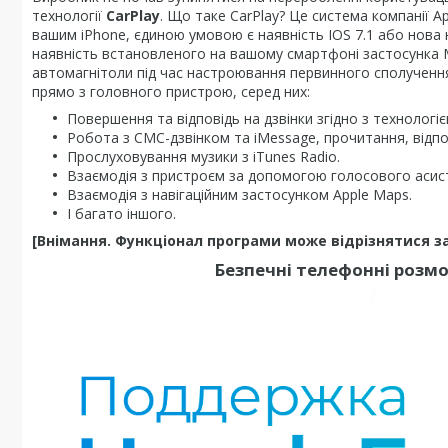
технології
CarPlay
. Що таке CarPlay? Це система компанії A
вашим iPhone, єдиною умовою є наявність IOS 7.1 або нова 
наявність встановленого на вашому смартфоні застосунка M
автомагнітоли під час настроювання первинного сполучення
прямо з головного пристрою, серед них:
Повершення та відповідь на дзвінки згідно з технологі
Робота з СМС-дзвінком та iMessage, прочитання, відпов
Прослуховування музики з iTunes Radio.
Взаємодія з пристроєм за допомогою голосового асисте
Взаємодія з навігаційним застосунком Apple Maps.
І багато іншого.
[Внімання. Функціонал програми може відрізнятися зал
Безпечні телефонні розмо