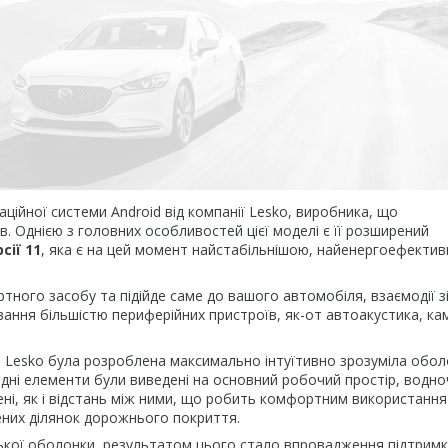
ійної системи Android від компанії Lesko, виробника, що
 Однією з головних особливостей цієї моделі є її розширений
сії 11
, яка є на цей момент найстабільнішою, найенергоефекти
ного засобу та підійде саме до вашого автомобіля, взаємодії з
ння більшістю периферійних пристроїв, як-от автоакустика, ка
ки Lesko була розроблена максимально інтуїтивно зрозуміла обо
хідні елементи були виведені на основний робочий простір, водно
шені, як і відстань між ними, що робить комфортним використання
них ділянок дорожнього покриття.
ької оболонки, результатом цього стало впровадження підтрим