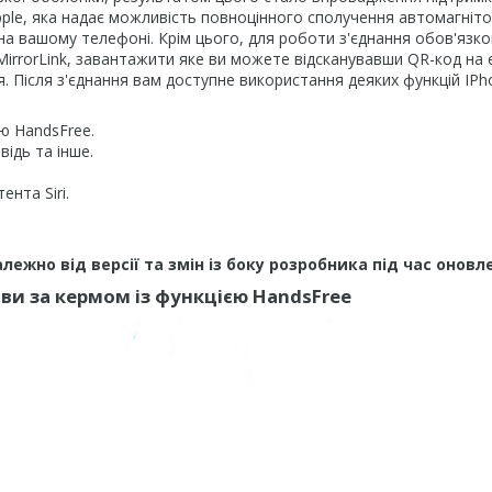
pple, яка надає можливість повноцінного сполучення автомагніто
на вашому телефоні. Крім цього, для роботи з'єднання обов'язк
irrorLink, завантажити яке ви можете відсканувавши QR-код на 
. Після з'єднання вам доступне використання деяких функцій IPh
єю HandsFree.
ідь та інше.
нта Siri.
ежно від версії та змін із боку розробника під час оновл
ви за кермом із функцією HandsFree