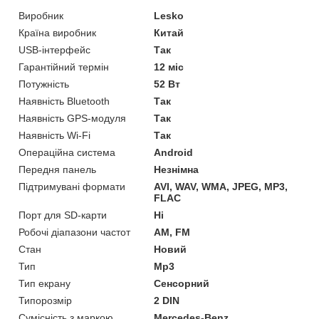
Виробник
Lesko
Країна виробник
Китай
USB-інтерфейс
Так
Гарантійний термін
12 міс
Потужність
52 Вт
Наявність Bluetooth
Так
Наявність GPS-модуля
Так
Наявність Wi-Fi
Так
Операційна система
Android
Передня панель
Незнімна
Підтримувані формати
AVI, WAV, WMA, JPEG, MP3,
FLAC
Порт для SD-карти
Ні
Робочі діапазони частот
AM, FM
Стан
Новий
Тип
Mp3
Тип екрану
Сенсорний
Типорозмір
2 DIN
Сумісність з маркою
Mercedes-Benz