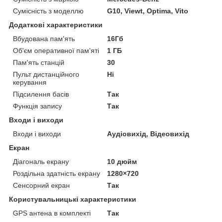
Сумісність з моделлю
G10, Viewt, Optima, Vito
Додаткові характеристики
Вбудована пам'ять
16Гб
Об'єм оперативної пам'яті
1 ГБ
Пам'ять станцій
30
Пульт дистанційного
Ні
керування
Підсилення басів
Так
Функція запису
Так
Входи і виходи
Входи і виходи
Аудіовихід, Відеовихід
Екран
Діагональ екрану
10 дюйм
Роздільна здатність екрану
1280×720
Сенсорний екран
Так
Користувальницькі характеристики
GPS антена в комплекті
Так