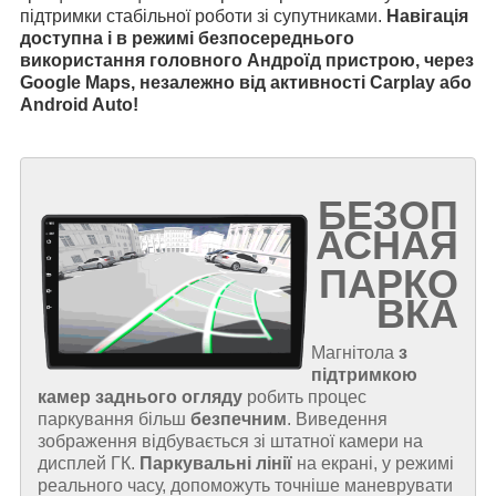
підтримки стабільної роботи зі супутниками.
Навігація
доступна і в режимі безпосереднього
використання головного Андроїд пристрою, через
Google Maps, незалежно від активності Carplay або
Android Auto!
БЕЗОП
АСНАЯ
ПАРКО
ВКА
Магнітола
з
підтримкою
камер заднього огляду
робить процес
паркування більш
безпечним
. Виведення
зображення відбувається зі штатної камери на
дисплей ГК.
Паркувальні лінії
на екрані, у режимі
реального часу, допоможуть точніше маневрувати