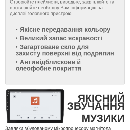
Створюйте плейлисти, виводьте, закріплюйте та
відтворюйте необхідну Вам інформацію на
дисплеї головного пристрою.
Якісне передавання кольору
Великий запас яскравості
Загартоване скло для
захисту поверхні від подряпин
Антивідблискове й
олеофобне покриття
ЯКІСНИЙ
ЗВУЧАННЯ
МУЗИКИ
Завдяки вбудованому мікропроцесору магнітола