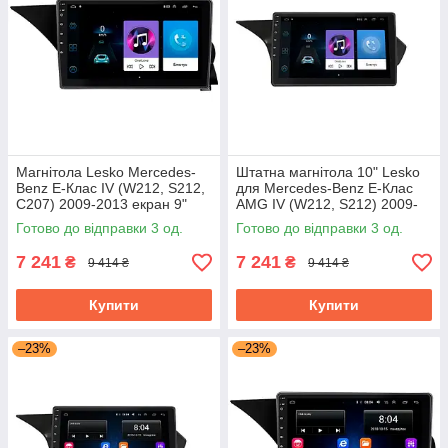
Магнітола Lesko Mercedes-
Штатна магнітола 10" Lesko
Benz E-Клас IV (W212, S212,
для Mercedes-Benz E-Клас
C207) 2009-2013 екран 9"
AMG IV (W212, S212) 2009-
1/16Gb Wi-Fi GPS Base
2013 1/16Gb Wi-Fi GPS Base
Готово до відправки 3 од.
Готово до відправки 3 од.
7 241
7 241
₴
₴
9 414 ₴
9 414 ₴
Купити
Купити
–23%
–23%