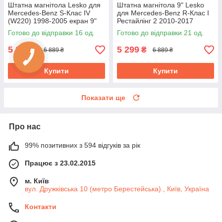
Штатна магнітола Lesko для
Штатна магнітола 9" Lesko
Mercedes-Benz S-Клас IV
для Mercedes-Benz R-Клас I
(W220) 1998-2005 екран 9"
Рестайлінг 2 2010-2017
1/16Gb/ Wi-Fi Optima Android
1/16Gb Wi-Fi GPS Base
Готово до відправки 16 од.
Готово до відправки 21 од.
5 299
5 299
₴
₴
6 889 ₴
6 889 ₴
Купити
Купити
Показати ще
Про нас
99% позитивних з 594 відгуків за рік
Працює з 23.02.2015
м. Київ
вул. Дружківська 10 (метро Берестейська)., Київ, Україна
Контакти