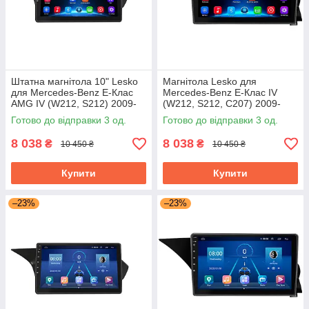
Штатна магнітола 10" Lesko
Магнітола Lesko для
для Mercedes-Benz E-Клас
Mercedes-Benz E-Клас IV
AMG IV (W212, S212) 2009-
(W212, S212, C207) 2009-
2013 2/32Gb Wi-Fi GPS Base
2013 екран 9" 2/32Gb Wi-Fi
Готово до відправки 3 од.
Готово до відправки 3 од.
GPS Base
8 038
8 038
₴
₴
10 450 ₴
10 450 ₴
Купити
Купити
–23%
–23%