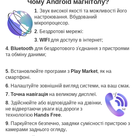
Чому Android магнітолу?
1
. Звук високої якості та можливості його
настроювання. Вбудований
мікропроцесор.
2
. Бездротові мережі:
3
.
WIFI
для доступу в інтернет;
4
.
Bluetooth
для бездротового з'єднання з пристроями
та обміну даними;
5
.
Встановлюйте програми з
Play Market
, як на
смартфоні.
6
.
Налаштуйте зовнішній вигляд системи, на ваш смак.
7
.
Точна навігація
на великому дисплеї
.
8
.
Здійснюйте або відповідайте на дзвінки,
не відвертаючи уваги від дороги з
технологією
Hands Free
.
9
. Паркуйтеся безпечно, завдяки сумісності пристрою з
камерами заднього огляду
.