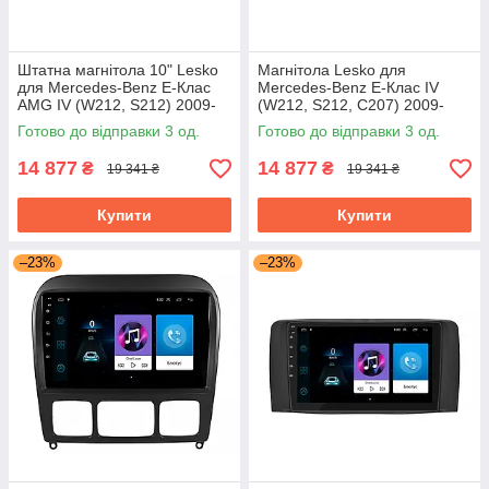
Штатна магнітола 10" Lesko
Магнітола Lesko для
для Mercedes-Benz E-Клас
Mercedes-Benz E-Клас IV
AMG IV (W212, S212) 2009-
(W212, S212, C207) 2009-
2013 2/32Gb 4G Wi-Fi GPS
2013 екран 9" 2/32Gb 4G Wi-
Готово до відправки 3 од.
Готово до відправки 3 од.
Top
Fi GPS Top
14 877
14 877
₴
₴
19 341 ₴
19 341 ₴
Купити
Купити
–23%
–23%