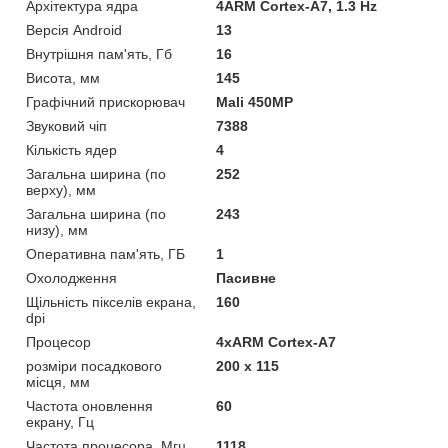
Архітектура ядра
4ARM Cortex-A7, 1.3 Hz
Версія Android
13
Внутрішня пам'ять, Гб
16
Висота, мм
145
Графічний прискорювач
Mali 450MP
Звуковий чіп
7388
Кількість ядер
4
Загальна ширина (по
252
верху), мм
Загальна ширина (по
243
низу), мм
Оперативна пам'ять, ГБ
1
Охолодження
Пасивне
Щільність пікселів екрана,
160
dpi
Процесор
4хARM Cortex-A7
розміри посадкового
200 х 115
місця, мм
Частота оновлення
60
екрану, Гц
Частота процесора, Мгц
1118