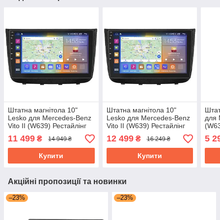
Штатна магнітола 10"
Штатна магнітола 10"
Штат
Lesko для Mercedes-Benz
Lesko для Mercedes-Benz
для 
Vito II (W639) Рестайлінг
Vito II (W639) Рестайлінг
(W63
2010-2014 2/32Gb CP 4G
2010-2014 4/64Gb CP 4G
10" 
11 499
12 499
5 2
₴
₴
14 949 ₴
16 249 ₴
Wi-Fi GPS Prime
Wi-Fi GPS Prime
GPS
Купити
Купити
Акційні пропозиції та новинки
–23%
–23%