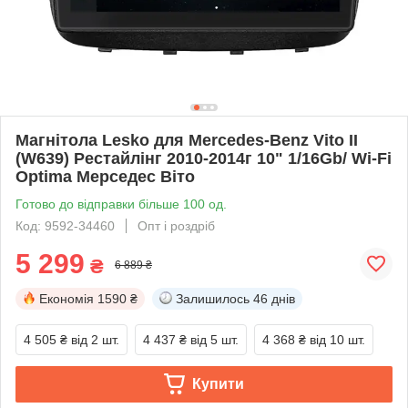
Магнітола Lesko для Mercedes-Benz Vito II
(W639) Рестайлінг 2010-2014г 10" 1/16Gb/ Wi-Fi
Optima Мерседес Віто
Готово до відправки більше 100 од.
Код: 9592-34460
Опт і роздріб
5 299
₴
6 889 ₴
Економія
1590 ₴
Залишилось
46 днів
4 505 ₴
від 2 шт.
4 437 ₴
від 5 шт.
4 368 ₴
від 10 шт.
Купити